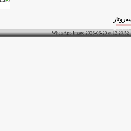
دواڕۆژ
21/06/2026
هاونیشتمانیانی تێکۆشەر! تێکۆشەرانی ڕێگای ڕزگاری، دادپەروەری، ئازادی و
ەروتار
گیانبەختکردووانی کۆمەڵە! ٣١ی جۆزەردان، ساڵڕۆژی گیانبەختکردنی هاوڕێی پێشەنگ سەعیدی موعینی (ناسراو بە “خانە”)،...
Read
Read More
more
about
بەیاننامەی
کۆمەڵە
بەبۆنەی
٣١ی
جۆزەردان،
ڕۆژی
پێشمەرگەی
کۆمەڵە