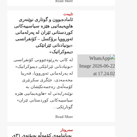
Read More
more
about
تایبەت
ئامادەبوون و گوتاری نوێنەری
هاوپەیمانیی هێزە سیاسییەکانی
کوردستانی ئێران لە پەرلەمانی
ئەورووپا برۆکسل – کۆنفرانسی
«بونیادنانی ئێرانێکی
دیموکراتیک»
له‌ کاتی بەڕێوەچوونی کۆنفرانسی
«بونیادنانی ئێرانێکی دیموکراتیک»
لە پەرلەمانی ئەورووپا، فەریبا
محەمەدی، جێگری سکرتێری
کۆمەڵەی زەحمەتکێشان بە
نوێنەرایەتی لە «هاوپەیمانیی هێزە
سیاسییەکانی کوردستانی ئێران»
گوتارێکی...
Read
Read More
more
about
سەروتار
‍ بەیاننامەی کۆمەڵە بەبۆنەی ٣١ی