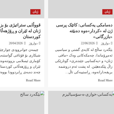
ژنان
ژنان
دەمامکی یەکسانی: کاتێک پرسی
قووڵایی ستراتیژی بۆ بز
ژن لە «کردار»ەوە دەبێتە
ژنان لە ئێران و ڕۆژهەڵا
«بازرگانی»
کوردستان
دواڕۆژ
22/06/2026
دواڕۆژ
20/04/2026
بێگەرد ساڵح لە کایەی گشتی و سیاسیی
چیمەن جوانروودی چوارچێ
ئەمڕۆماندا، چەمکەکانی وەک «مافی
شیکاری بۆ قۆناغی گواستنەو
ژنان» و «یەکسانیی جێندەری» گوتارێکی
کۆماری ئیسلامی بزووتنەوەی
زاڵ پێکدەهێنن. لە پشت ئەم دروشمە
ئێران و ڕۆژهەڵاتی کوردستا
بریقەدارانەوە، ڕاستییەکی تاڵ...
چەند دەیەی ڕابردوودا بووەتە
Read
Read
Read More
Read More
more
more
about
about
دەمامکی
قووڵایی
یەکسانی:
ستراتیژی
کاتێک
بۆ
پرسی
بزووتنەوەی
ژن
ژنان