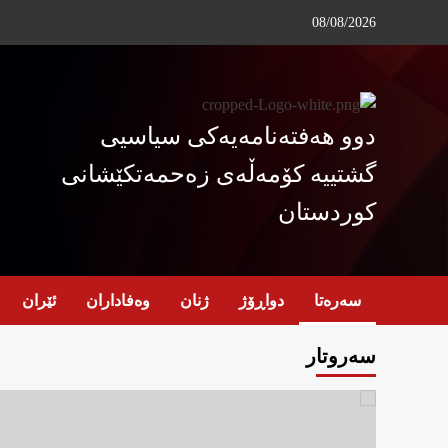
Ski
08/08/2026
t
conten
دوو هەفتەنامەیەکی سیاسیی
گشتییە کۆمەڵەی زەحمەتکێشانی
کوردستان
سەرەتا
دواڕۆژ
ژنان
وەفاداران
ئێران
سەروتار