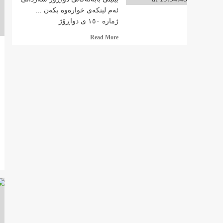
ئەم لینکەی خوارەوە بکەن ...
ژمارە ١٥٠ ی دواڕۆژ
Read
Read More
more
about