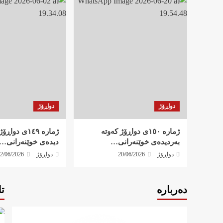
دواڕۆژ
دواڕۆژ
ژمارە ١٥٠ی دواڕۆژ کەوتە
ژمارە ١٤٩ی دو
بەردیدەی خوێنەرانی…
دیدەی خوێنەرانی…
دواڕۆژ
20/06/2026
دواڕۆژ
2/06/2026
دەربارە
ت