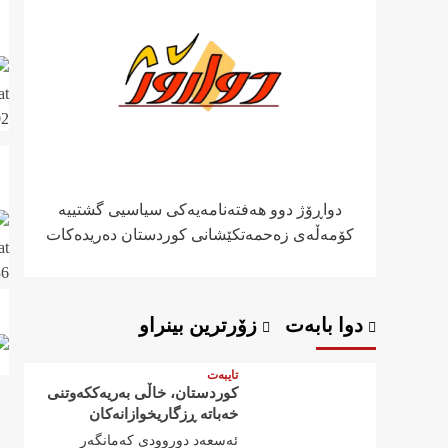
دواڕۆژ دوو هەفتەنامەیەکی سیاسیی گشتییە
کۆمەڵەی زەحمەتکێشانی کوردستان دەریدەکات
دوا بابەت
زۆرترین بینراو
تایبەت
کوردستان، خاڵی بەریەککەوتنی
خەباتە ڕزگاریخوازانەکان
ئەسعەد دوروودی کەمانگەر