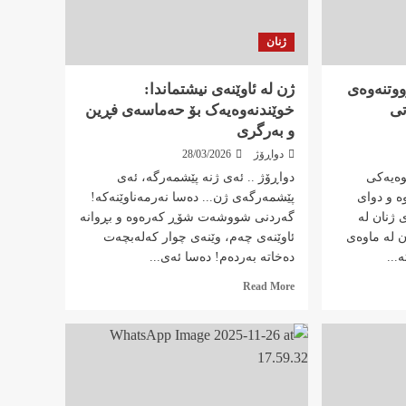
ژنان
ووتنەوەی
ژن لە ئاوێنەی نیشتماندا:
تی
خوێندنەوەیەک بۆ حەماسەی فڕین
و بەرگری
دواڕۆژ
28/03/2026
وەیەکی
دواڕۆژ .. ئەی ژنە پێشمەرگە، ئەی
ە و دوای
پێشمەرگەی ژن... دەسا نەرمەناوێنەکە!
 ژنان لە
گەردنی شووشەت شۆڕ کەرەوە و بڕوانە
ن لە ماوەی
ئاوێنەی چەم، وێنەی چوار کەلەبچەت
...
دەخاتە بەردەم! دەسا ئەی...
Read
Read More
more
about
ژن
لە
ئاوێنەی
نیشتماندا:
خوێندنەوەیەک