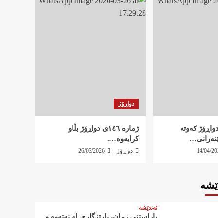
هەواڵ و ڕاپۆرت
گیانبەختکردنی پێشمەرگەیەکی
کۆمەڵە بە دەستی تیرۆریستانی
کۆماری ئیسلامیی
5
هەواڵ و ڕاپۆرت
‍ ڕاگەیەندراوی کۆمەڵە لەسەر
گیانبەختکردنی دوو خەباتکاری
یارسان لە داڵاهۆ
1
دواڕۆژ
هەواڵ و ڕاپۆرت
 ١٤٧ی دواڕۆژ کەوتە
ژمارە ١٤٦ی دواڕۆژ بڵاو
بەشداری هەیئەتێکی پێوەندییە
ێنەرانی…
کرایەوە….
نێونەتەوەییەکانی کۆمەڵەی
زەحمەتکێشانی کوردستان لە
14/04/20
دواڕۆژ
26/03/2026
2
پەرلەمانی فەڕانسە
هەواڵ و ڕاپۆرت
کورتەیەک لە ڕێوڕەسمی
ێشە
ئەسپەردە کردنی هاوڕێ
گیانبەختکردوو غەزاڵ مەولان
ئەندێشە
3
چەپەرئاباد….
پاراستنی زمان، پارێزگاری لە نەتەوە و