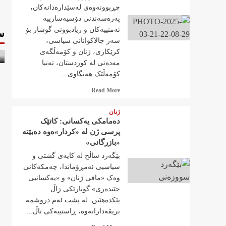
چڕبوونەوەی لەسێدارەدانەکان،
پەرەسەندنی دۆسیەسازییە
ئەمنییەکان و زیادبوونی گوشار بۆ
س
سەر چالاکوانانی سیاسی،
کرێکاری، ژنان و کۆمەڵگەی
مەدەنی لە کوردستان، تەنیا
کۆمەڵێک هەنگاوی...
Read
Read More
more
about
ژنان
دەمامکی یەکسانی: کاتێک
پرسی ژن لە «کردار»ەوە دەبێتە
«بازرگانی»
بێگەرد ساڵح لە کایەی گشتی و
سیاسیی ئەمڕۆماندا، چەمکەکانی
وەک «مافی ژنان» و «یەکسانیی
جێندەری» گوتارێکی زاڵ
پێکدەهێنن. لە پشت ئەم دروشمە
بریقەدارانەوە، ڕاستییەکی تاڵ...
Read