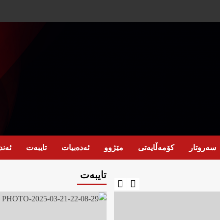
سەروتار
کۆمەڵایەتی
مێژوو
ئەدەبیات
تایبەت
ئەند
تایبەت