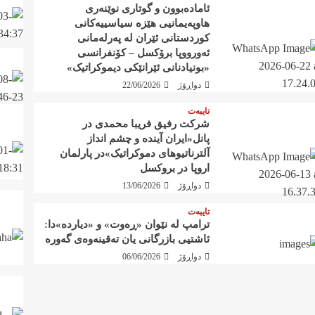
ئامادەبوون و گوتاری نوێنەری
هاوپەیمانیی هێزە سیاسییەکانی
کوردستانی ئێران لە پەرلەمانی
ئەورووپا برۆکسل – کۆنفرانسی
«بونیادنانی ئێرانێکی دیموکراتیک»
دواڕۆژ
22/06/2026
تایبەت
شرکت رفيق فریبا محمدی در
پانل«ایران آیندە و چشم انداز
آلترناتیوهای دموکراتیک»در پارلمان
اروپا در بروکسل
دواڕۆژ
13/06/2026
تایبەت
ترامپ لە نێوان «ڕەوت» و «دیاردە»دا:
ئاشتیی بازرگانی یان تەقینەوەی گەورە
سەروتار
دواڕۆژ
06/06/2026
‍
پێشمەرگەی کۆمەڵە