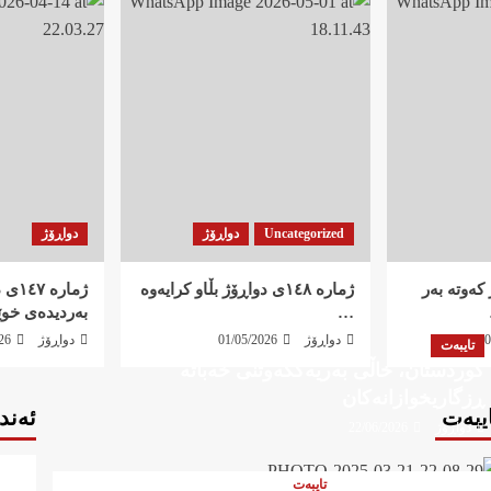
Uncategorized
دواڕۆژ
دواڕۆژ
اڕۆژ کەوتە بەر
ژمارە ١٤٨ی دواڕۆژ بڵاو کرایەوە
ژمارە
…
بەردیدەی خو
0
دواڕۆژ
01/05/2026
دواڕۆژ
26
تایبەت
کوردستان، خاڵی بەریەککەوتنی خەباتە
ڕزگاریخوازانەکان
ایبەت
ئەند
دواڕۆژ
22/06/2026
تایبەت