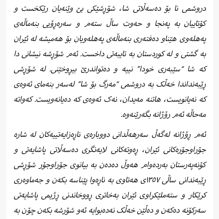
دروشمی نا بۆ دەسەڵاتی شا، شۆڕشێکی بێ وێنەیان رێکخست و
کۆتاییان بە پەنجا و حەوت ساڵ ستەم و سەرەڕۆیی بنەماڵەی
پەهلەوی هێناو دەفتەری بنەماڵەی پەهلەویان بۆ هەمیشە لە ئێران
بە گشتی و لە کوردستان بە تایبەتی داخست. ئەم شۆڕشە نیشانی دا
کە شا “سێبەری خودا” نییە و دەتواندرێ بیڕوخێنی. لە شۆڕشی
ڕێبەنداندا خەڵک بە دروشمی “مەرگ بۆ شا” لەسەر بنەمای ئەوەی
کە نەیانویست، هاتنە مەیدان، نەک ئەوەی کە دەیانەویست. کەواتە
مەحاڵە ئەم رۆژانە بگەرێنەوە.
ئەم ڕۆژانە لەگەڵ سەرهەڵدانی دووبارەی ناڕەزایەتییەکان لە شارە
جۆراوجۆرەکانی ئێران، ڕەوتەکانی لایەنگری دەسەڵاتی پاشایەتی و
کۆنەپەرستان بەردەوام هەوڵ دەدەن بە بیانوی جۆراوجۆر شۆڕشی
ڕێبەندانی ساڵی ١٣٥٧ی هەتاوی بە ناڕەوا پێناسە بکەن و جەماوەری
کرێکار و ستەملێکراوی ئێران بەخاتری ڕووخاندنی ڕژیمی پاشایەتی
سەرکۆنە دەکەن و دەڵێن خەڵک نەدەبوایە ئەو شۆرشە بکەن چۆن بە