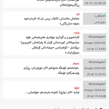
ڕزگاریخوازانەکان
ژنان
دەمامکی یەکسانی: کاتێک پرسی ژن لە «کردار»ەوە
دەبێتە «بازرگانی»
تایبەت
ئامادەبوون و گوتاری نوێنەری هاوپەیمانیی هێزە
سیاسییەکانی کوردستانی ئێران لە پەرلەمانی ئەورووپا
برۆکسل – کۆنفرانسی «بونیادنانی ئێرانێکی
دیموکراتیک»
سەروتار
‍ بەیاننامەی کۆمەڵە بەبۆنەی ٣١ی جۆزەردان، ڕۆژی
پێشمەرگەی کۆمەڵە
دواڕۆژ
ژمارە ١٥٠ی دواڕۆژ کەوتە بەردیدەی خوێنەرانی…