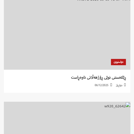
دواستوون
ڕێکخستنی نوێی ڕۆژهەڵاتی ناوەڕاست
دواڕۆژ
06/12/2025