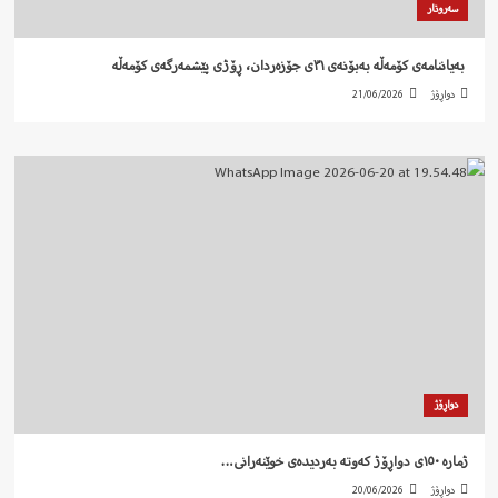
سەروتار
‍ بەیاننامەی کۆمەڵە بەبۆنەی ٣١ی جۆزەردان، ڕۆژی پێشمەرگەی کۆمەڵە
دواڕۆژ
21/06/2026
دواڕۆژ
ژمارە ١٥٠ی دواڕۆژ کەوتە بەردیدەی خوێنەرانی…
دواڕۆژ
20/06/2026