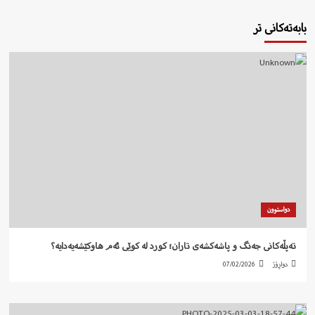
بابەتەکانی تر
دواستوون
تەپڵەکانی جەنگ و پاشەکشەی تاران؛ کورد لە کوێی ئەم هاوکێشەیەدایە؟
دواڕۆژ
07/02/2026