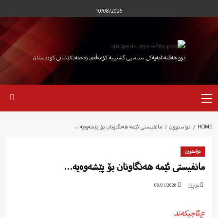
Ski
10/08/2026
t
conten
دوو هەفتەنامەیەکی سیاسیی گشتییە کۆمەڵەی زەحمەتکێشانی کوردستان
Primary
Menu
HOME
دواستوون
مانفیستی ئێمە هەنگاونان بۆ پێشەوەیە…
دواستوون
مانفیستی ئێمە هەنگاونان بۆ پێشەوەیە…
دواڕۆژ
08/01/2026
ع.ئاجیکەند