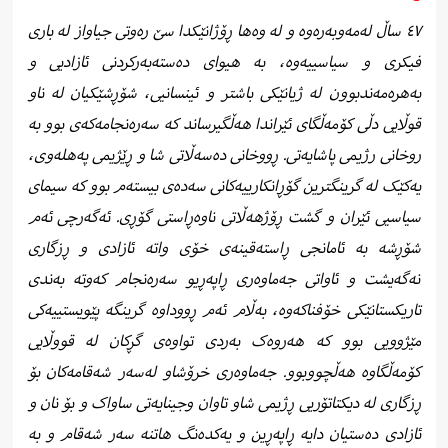
٤٧ ساڵ لەمەوبەرەوە و لە وەها ڕۆژانێکدا سێ رەوتی جیاواز لە باری
فیکری و سیاسییەوە، بە هیوای دەستەبەرکردنی ئازادیی و
بەهرەمەندبوون لە ژیانێکی باشتر و ئینسانیی، شۆڕشێکیان لە ناو
قوڵایی دڵی کۆمەڵگای ئێراندا هەڵگیرساند کە سەرەنجامەکەی بوو بە
روخانی رژیمی پاشایەتی. ڕووخانی دەسەڵاتی شا و ڕێژیمی پەهلەوی،
یەکێک لە گرینگترین گۆڕانکارییەکانی سەدەی بیستەم بوو کە سیمای
سیاسیی ئێران و گشت ڕۆژهەڵاتی ناوەڕاستی گۆڕی. ئەگەرچی ئەم
شۆڕشە بە ئامانجی ڕاستەقینەی خۆی واتە ئازادی و ڕزگاری
نەگەیشت و ئاواتی جەماوەری ڕاپەڕیو سەرەنجام کەوتە بەندی
تاریکستانێکی خۆفناکەوە، بەڵام ئەم ڕووداوە گرینگە پێویستییەکی
مێژوویی بوو کە هەروەک بەردی تواوەی گڕکان لە قووڵایی
کۆمەڵگاوە هەڵچووبوو. جەماوەری خرۆشاو لەسەر شەقامەکان بۆ
ڕزگاری لە دیکتاتۆریی ڕژیمی شاو تاوان وجینایەتی ساواک و بۆ نان و
ئازادی دەستیان دایە ڕاپەڕین و یەکدەنگ هاتنە سەر شەقام و بە