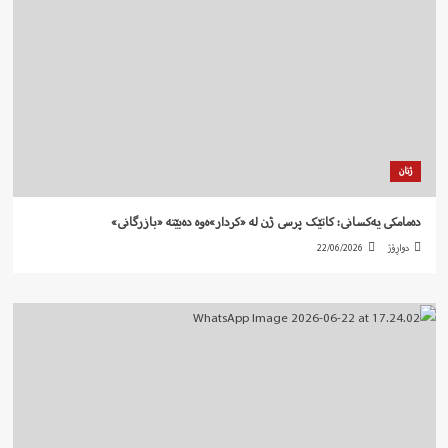
ژنان
دەمامکی یەکسانی: کاتێک پرسی ژن لە «کردار»ەوە دەبێتە «بازرگانی»
دواڕۆژ
22/06/2026