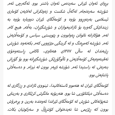
بڕوای ئەوان ئێرانی سەردەمی ئەوان باشتر بوو. ئەگەرچی ئەم
شۆڕشە سەرەنجام لەگەڵ شکست و زەوتکرانی لەلایەن کۆماری
ئیسلامیی بەرەوڕوو بۆوە و کۆمەڵگای ئێران دووبارە بۆوە بە
زیندانێکی گەورە بۆ ئازادیخوازان و شۆڕشگێڕان، بەڵام هیچ کام
لەم هۆکارانە ناتوانن ڕەوابوون و پێویستیی سیاسی و کۆمەڵایەتی
ئەم شۆڕشە کەمڕەنگ و لە گرینگیی مێژوویی کەم بکەنەوە. شۆڕشی
ڕێبەندان لە ساڵی ١٣٥٧ی هەتاوی، ئاکامی ڕاستەوخۆی
تەقینەوەیەکی کۆمەڵایەتی و ئاڵوگۆڕێکی شۆڕشگێڕانە بوو بۆ گۆڕانی
بنەرەتی. لە راستیدا ئەم شۆرشە تێپەر بوون لە نیزام و دەسەڵاتی
پاشایەتی بوو.
کۆمەڵگای ئێران لە هەموو ئاستەکانیدا، تینووی ئازادی و ڕزگاری لە
دەسەڵاتی دیکتاتۆریی شا بوو. هەربۆیە مانگرتنی کرێکاری و بەرینایی
شەپۆلەکانی شۆڕش لە کۆمەڵگای ئێراندا ئەوەندە بەرین و پڕخرۆش
بوون کە ڕێژیمی شا نەیدەتوانی کۆنتڕۆڵ و سەرکوتیان بکات.