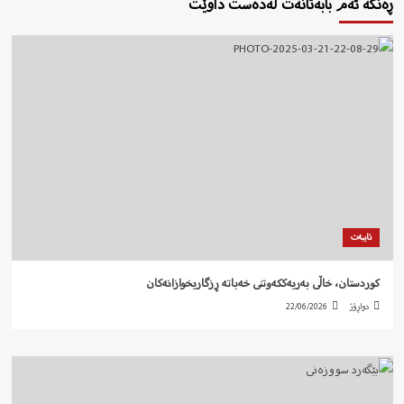
ڕەنگە ئەم بابەتانەت لەدەست داوێت
تایبەت
کوردستان، خاڵی بەریەککەوتنی خەباتە ڕزگاریخوازانەکان
دواڕۆژ
22/06/2026