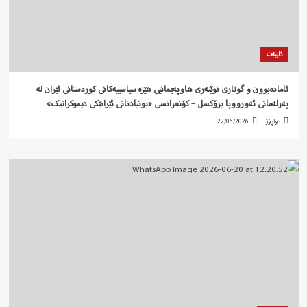
تایبەت
ئامادەبوون و گوتاری نوێنەری هاوپەیمانیی هێزە سیاسییەکانی کوردستانی ئێران لە
پەرلەمانی ئەورووپا برۆکسل – کۆنفرانسی «بونیادنانی ئێرانێکی دیموکراتیک»
دواڕۆژ
22/06/2026