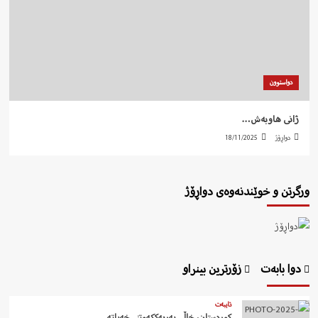
دواستوون
ژانی هاوبەش…
دواڕۆژ
18/11/2025
ورگرتن و خوێندنەوەی دواڕۆژ
دوا بابەت
زۆرترین بینراو
تایبەت
کوردستان، خاڵی بەریەککەوتنی خەباتە