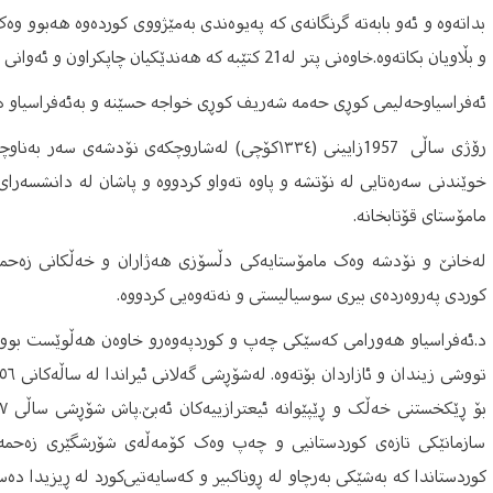
بداتەوە و ئەو بابەتە گرنگانەی کە پەیوەندی بەمێژووی کوردەوە هەبوو وە
و بڵاویان بکاتەوە.خاوەنی پتر لە21 کتێبە کە هەندێکیان چاپکراون و ئەوانی دیکەیان وەک دەستنووس ماونەتەوە.
ئەفراسیاوحەلیمی کوڕی حەمە شەریف کوڕی خواجە حسێنە و بەئەفراسیاو هە
رۆژی ساڵی 1957زایینی (١٣٣٤کۆچی) لەشاروچکەی نۆد
خوێندنی سەرەتایی لە نۆتشە و پاوە تەواو کردووە و پاشان لە دانشسەرا
مامۆستای قۆتابخانە.
لەخانێ‌ و نۆدشە وەک مامۆستایەکی دڵسۆزی هەژاران و خەڵکانی زەحمە
کوردی پەروەردەی بیری سوسیالیستی و نەتەوەیی کردووە.
د.ئەفراسیاو هەورامی کەسێکی چەپ و کوردپەوەرو خاوەن هەڵوێست بووە
سازمانێکی تازەی کوردستانیی و چەپ وەک کۆمەڵەی شۆرشگێری زەحمەتکێ
کوردستاندا کە بەشێکی بەرچاو لە ڕوناکبیر و کەسایەتیی‌کورد لە ڕیزیدا دە