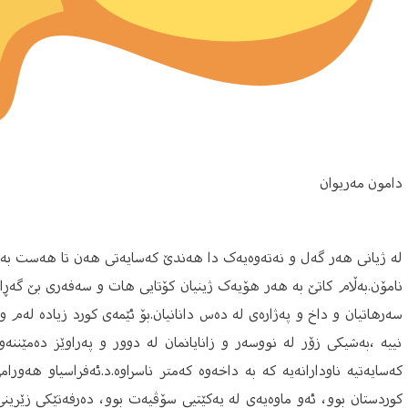
دامون مەریوان
لە ژیانی هەر گەل و نەتەوەیەک دا هەندێ کەسایەتی هەن تا هەست بە نە
نامۆن.بەڵام کاتێ بە هەر هۆیەک ژینیان کۆتایی هات و سەفەری بێ گەڕانە
سەرهاتیان و داخ و پەژارەی لە دەس دانانیان.بۆ ئێمەی کورد زیادە لەم و
نییە ،بەشیکی زۆر لە نووسەر و زانایانمان لە دوور و پەراوێز دەمێننەوە
کەسایەتیە ناودارانەیە کە بە داخەوە کەمتر ناسراوە.د.ئەفراسیاو هەور
کوردستان بوو، ئەو ماوەیەی لە یەکێتیی سۆڤیەت بوو، دەرفەتێکی زێرینی