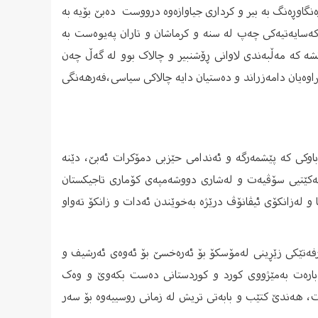
نگاوڕەنگ بە بیر و کرداری جیاوازەوە درووست دەبێ بۆیە بە
کەسایەتیەکی چەپ لە سنە و کرماشان و تاران پەیوەست بە
شە کە مەڵبەندی لاوانی ڕۆشنبیر و چالاک بوو لە گەڵ چەن
اوەیان دامەزراند و دەستیان دایە چالاکی سیاسی،فەرهەنگی
باوکی کە پێشمەرگە و ئەندامی حێزبی دمۆکرات ئەبێ، دێنە
یەکێتیی سۆڤیەت و لەشاری دووشەمپەی کۆماری تاجیکستان
و لەزانکۆی ئیڤانۆڤ درێژە بەخوێندن ئەدات و زانکۆ تەواو
رفەتێکی زێڕینی لەمۆسکۆ بۆ ئەرەخسێ‌ بۆ ئەوەی ئەرشیف و
بارەت بەمێژووی کورد و کوردستانی دەست بکەوێ‌ و وەک
ت، هەندێ‌ کتێب و بابەتی تریش لە زمانی روسییەوە بۆ سەر