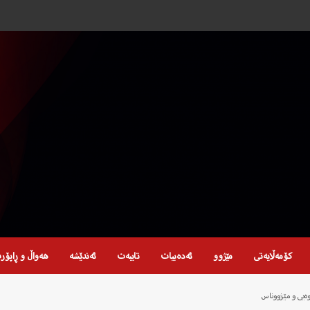
کۆمەڵایەتی
مێژوو
ئەدەبیات
تایبەت
ئەندێشە
هەواڵ و ڕاپۆر
ەیی و مێژووناس