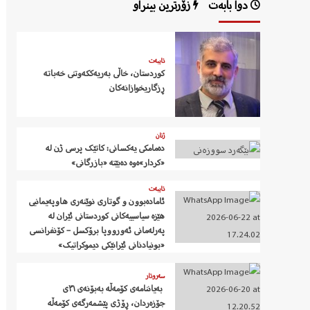
دوا بابەت
زۆرترین بینراو
تایبەت
کوردستان، خاڵی بەریەککەوتنی خەباتە
ڕزگاریخوازانەکان
ژنان
دەمامکی یەکسانی: کاتێک پرسی ژن لە
«کردار»ەوە دەبێتە «بازرگانی»
تایبەت
ئامادەبوون و گوتاری نوێنەری هاوپەیمانیی
هێزە سیاسییەکانی کوردستانی ئێران لە
پەرلەمانی ئەورووپا برۆکسل – کۆنفرانسی
«بونیادنانی ئێرانێکی دیموکراتیک»
سەروتار
‍ بەیاننامەی کۆمەڵە بەبۆنەی ٣١ی
جۆزەردان، ڕۆژی پێشمەرگەی کۆمەڵە