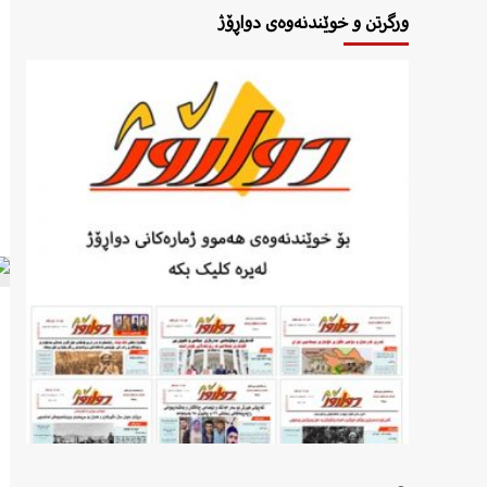
ورگرتن و خوێندنەوەی دواڕۆژ