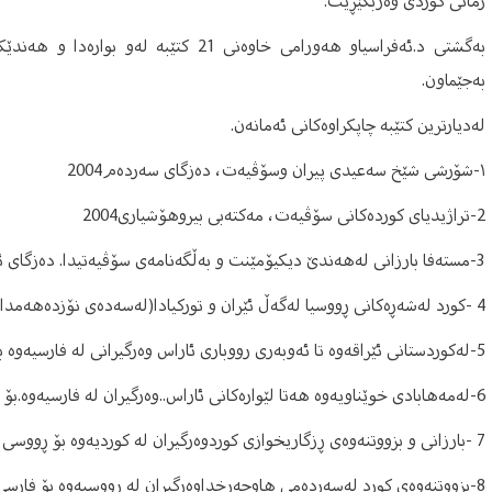
زمانی کوردی وەربگێڕێت.
بەگشتی د.ئەفراسیاو هەورامی خاوەنی 21 ک
بەجێماون.
لەدیارترین کتێبە چاپکراوەکانی ئەمانەن.
١-شۆرشی شێخ سه‌عیدی پیران وسۆڤیه‌ت، ده‌زگای سه‌رده‌م2004
2-تراژیدیای کورده‌کانی سۆڤیه‌ت، مه‌کته‌بی بیروهۆشیاری2004
3-مسته‌فا با‌رزانی له‌هه‌ندێ دیکیۆمێنت و به‌ڵگه‌نامه‌ی سۆڤیه‌تیدا. ده‌زگای ئاراس2003
4 -کورد له‌شه‌ڕه‌کانی ڕووسیا له‌گه‌ڵ ئێران و تورکیادا(له‌سه‌ده‌ی نۆزده‌هه‌مدا)..وه‌رگێرانی له‌ ڕووسیه‌وه‌. .مه‌کته‌بی بیروهوشیاری2004
5-له‌کوردستانی ئێراقه‌وه‌ تا ئه‌وبه‌ری رووباری ئاراس وه‌رگیرانی له‌ فارسیه‌وه بۆ رووسی‌.2003
6-له‌مه‌هابادی خوێناویه‌وه‌ هه‌تا لێواره‌کانی ئاراس..وه‌رگیران له‌ فارسیه‌وه‌.بۆ ڕووس
7 -بارزانی و بزووتنه‌وه‌ی ڕزگاریخوازی کوردوه‌رگیران له‌ کوردیه‌وه‌ بۆ ڕووسی 2005
8-بزووتنه‌وه‌ی کورد له‌سه‌رده‌می هاوچه‌رخداوه‌رگیران له‌ ڕووسیه‌وه‌ بۆ فارسی