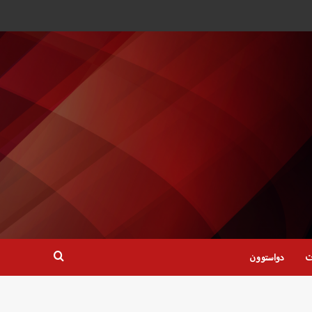
ت
دواستوون