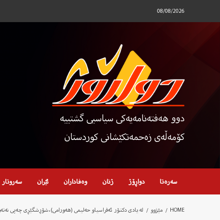
Ski
08/08/2026
t
conten
دوو هەفتەنامەیەکی سیاسیی گشتییە
کۆمەڵەی زەحمەتکێشانی کوردستان
سەرەتا
دواڕۆژ
ژنان
وەفاداران
ئێران
سەروتار
HOME
مێژوو
لە یادی دکتۆر ئەفراسیاو حەلیمی (هەورامی)،شۆڕشگێڕی چەپی نەتەو