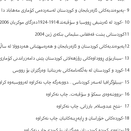
9 -په‌یوه‌ندیه‌کانی ئازه‌ربایجان و کوردستان له‌سه‌رده‌می کۆماری مه‌هاباد دا
10 -کورد له‌ ئه‌رشیفی ڕووسیا و سۆڤیه‌تدا1914-1924ده‌زگای موکریان 2006
11کوردستانی پشت قه‌فقاس..سلیمانی بنکه‌ی ژین 2004
12په‌یوه‌ندیه‌کانی کوردستان و ئازه‌ربایجان و هه‌ره‌سهێنانی هه‌ردوولا له‌ ساڵی1946 دا.. سلێمانی بنکه‌ی ژین 2008
13 -سیناریۆی ڕووداوه‌کانی رۆژهه‌لاتی کوردستان پێش دامه‌زراندنی کۆماری مه‌هاباد
14-کورد و کوردستان له‌ به‌ڵگه‌نامه‌کانی به‌ریتانیا. وه‌رگێران بۆ رووسی
15 -بیبیلۆگرافیا له‌سه‌ر کوردناسی . .دووبه‌رگه‌ چاپ نه‌کراوه‌ له‌رووسیه‌وه‌ کراوه‌ به‌ کوردی
16 -بزووتنه‌وه‌ی سمکۆ و سۆڤیه‌ت.. چاپ نه‌کراوه
‌17 -شێخ عبدوسلام بارزانی. چاپ نه‌کراوه
‌18-کورده‌کانی خۆراسان و ڕاپه‌ڕینه‌کانیان. چاپ نه‌کراوه
‌19-مێژووی کوردو کوردستان..وه‌رگێران بۆ کوردی.چاپ نه‌کراوه‌