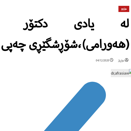
مێژوو
لە یادی دکتۆر ئەف
(هەورامی)،شۆڕشگێڕی چەپی ن
دواڕۆژ
04/12/2020