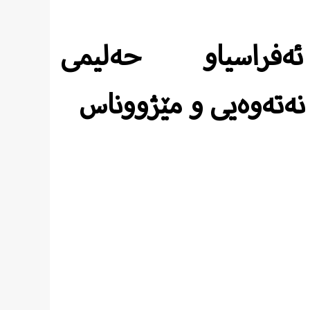
راسیاو حەلیمی
ەتەوەیی و مێژووناس