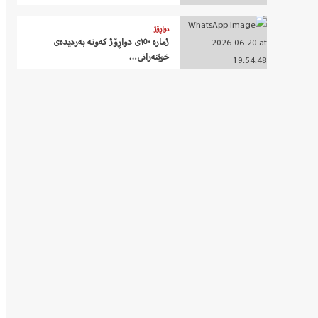
دواڕۆژ
ژمارە ١٥٠ی دواڕۆژ کەوتە بەردیدەی
خوێنەرانی…