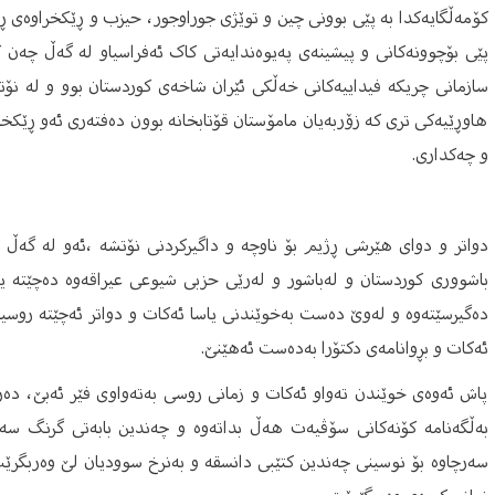
کۆمەڵگایەکدا بە پێی بوونی چین و توێژی جوراوجور، حیزب و ڕێکخراوەی ڕە
پێی بۆچوونەکانی و پیشینەی پەیوەندایەتی کاک ئەفراسیاو لە گەڵ چەن 
سازمانی چریکە فیداییەکانی خەڵکی ئێران شاخەی کوردستان بوو و لە نۆت
هاوڕێیەکی تری کە زۆربەیان مامۆستان قۆتابخانە بوون دەفتەری ئەو ڕێکخر
و چەکداری.
دواتر و دوای هێرشی ڕژیم بۆ ناوچە و داگیرکردنی نۆتشە ،ئەو لە گەڵ 
باشووری کوردستان و لەباشور و لەرێی حزبی شیوعی عیراقەوە دەچێتە 
دەگیرسێتەوە و لەوێ‌ دەست بەخوێندنی یاسا ئەکات و دواتر ئەچێتە روسیا 
ئەکات و بڕوانامەی دکتۆرا بەدەست ئەهێنێ‌.
پاش ئەوەی خوێندن تەواو ئەکات و زمانی روسی بەتەواوی فێر ئەبێ‌، دە
بەڵگەنامە کۆنەکانی سۆڤیەت هەڵ بداتەوە و چەندین بابەتی گرنگ سە
سەرچاوە بۆ نوسینی چەندین کتێبی دانسقە و بەنرخ سوودیان لێ‌ وەربگرێ