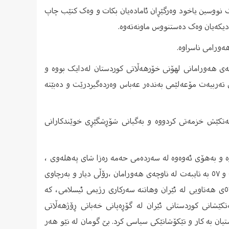
ک نووسین یاخود وەرگێڕان ئامادەیان بکات و وەک کتێب چاپ
ورامی ناسراوە.
شەی سەر بەناوچەی هەورامانی لهۆنی خۆرهەڵاتی کوردستان لەدایک بووە و
ی تەربیەت مۆعەلێمی بەندەر عەباس وەردەگیردرێت و دەبێتە
تکێش خزمەتی کردووە و بەگیانی شۆڕشگێڕی خوێندکارانی
 و بەهۆی ئەوەوە لە سەردەمی حەمە رەزا شای پەهلەوی ،
تووشی زیندان و ئازاردان بۆتەوە. لەشۆڕشی گەلانی ئیراندا لە ساڵەکانی ٥٦ و ٥٧ بە تایبەت لە ناوچەی هەورامان ،رۆڵی دیار و بەرچاوی
بۆ ڕێکخستنی خەڵک و ڕێپێوانە ئیعترازییەکان ئەبێ‌.پاش شۆڕشی ساڵی ٥٧ی هەتاویی لە ئێران وهاتنە سەرکاری رژیمی ئیسلامی، کە
شانی کوردستانی ئێران لە گۆڕەپانی خەباتی ڕۆژهەڵاتی
ستیان بە کار و تێکۆشانێکی سیاسی کرد. بێ گومان لە نێو هەر