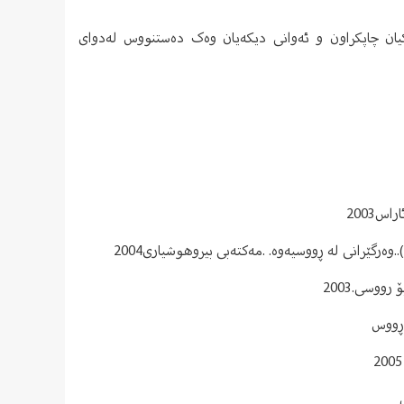
تێبە لەو بوارەدا و هەندێکیان چاپکراون و ئەوانی دیکەیان وەک دەستنووس لەدوای