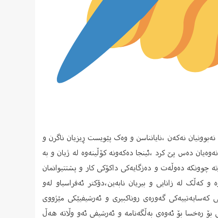
بوونیان نەکەن ،نایانناسن و وەک پێویست ڕیزیان ناگرن و
وەیان دەس پێ کرد ،ئینجا دەکەونە کۆڵینەوە لە ژیان و بە
تە چوونکە دەوڵەت و دەزگایەکی داکۆکی کار و پشتتیوانمان
 و کەڵک لە زانایی و بیریان نابەین،دۆکتر ئەفراسیاو لەو
امی کەسایەتییەکی گەورەی روناکبیری و ئەرشیفیێکی مێژووی
 بۆ رەخسا بۆ ئەوەی بەڵگەنامە و ئەرشیفی ئەو وڵاتە هەڵ