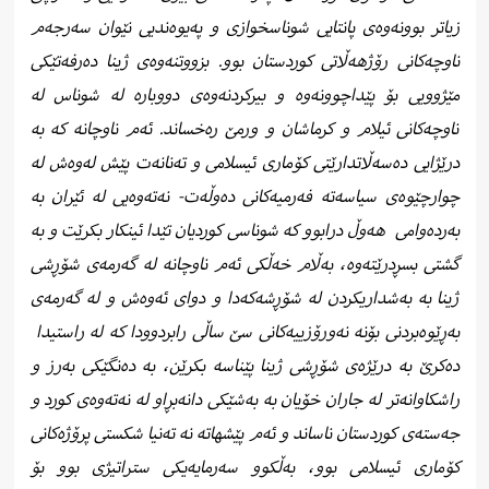
زیاتر بوونەوەی پانتایی شوناسخوازی و پەیوەندیی نێوان سەرجەم
ناوچەکانی رۆژهەڵاتی کوردستان بوو. بزووتنەوەی ژینا دەرفەتێکی
مێژوویی بۆ پێداچوونەوە و بیرکردنەوەی دووبارە لە شوناس لە
ناوچەکانی ئیلام و کرماشان و ورمێ رەخساند. ئەم ناوچانە کە بە
درێژایی دەسەڵاتدارێتی کۆماری ئیسلامی و تەنانەت پێش لەوەش لە
چوارچێوەی سیاسەتە فەرمیەکانی دەوڵەت- نەتەوەیی لە ئێران بە
بەردەوامی
هەوڵ درابوو کە شوناسی کوردیان تێدا ئینکار بکرێت و بە
گشتی بسڕدرێتەوە، بەڵام خەڵکی ئەم ناوچانە لە گەرمەی شۆڕشی
ژینا بە بەشداریکردن لە شۆڕشەکەدا و دوای ئەوەش و لە گەرمەی
بەڕێوەبردنی بۆنە نەورۆزییەکانی سێ ساڵی رابردوودا کە لە راستیدا
دەکرێ بە درێژەی شۆڕشی ژینا پێناسە بکرێن، بە دەنگێکی بەرز و
راشکاوانەتر لە جاران خۆیان بە بەشێکی دانەبڕاو لە نەتەوەی کورد و
جەستەی کوردستان ناساند و ئەم پێشهاتە نە تەنیا شکستی پرۆژەکانی
کۆماری ئیسلامی بوو، بەڵکوو سەرمایەیکی ستراتیژی بوو بۆ