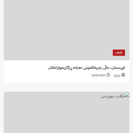
تایبەت
کوردستان، خاڵی بەریەککەوتنی خەباتە ڕزگاریخوازانەکان
دواڕۆژ
22/06/2026