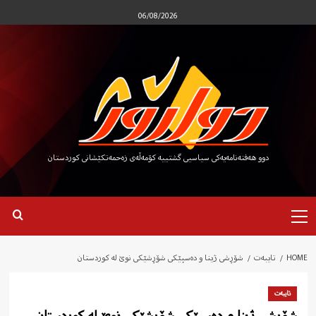
Ski
06/08/2026
t
conten
دوو هەفتەنامەیەکی سیاسیی گشتییە کۆمەڵەی زەحمەتکێشانی کوردستان
Primary
Menu
HOME
تایبەت
شۆڕشی ژینا و دەسپێکی شۆڕشێکی نوێ لە کوردستان
تایبەت