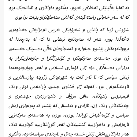
بە تەنیا بەڵێنێکی ئەخلاقی نەبوو، بەڵکوو داواکاری و ئامانجێک بوو
کە لە سەر خەباتی راستەقینەی گەلانی ستەملێکراو بنیات نرا بوو.
شۆڕشی ژینا کە پانتایی و شەپۆلێکی بەرینی نارەزایەتی جەماوەری
لەگەڵدا بوو، هەر لە سەرەتاوە نیشانی دا کە لە بنەڕەتدا لە
بزووتنەوەکانی پێشوو جیاوازە و ئەمجارەیان خاڵی دەسپێک جەستەی
ژن بوو، جەستەی سەرکوتکرا و کۆنترۆڵکرا و چاوەدێریکراو بە
درێژایی دەسەڵاتی دژە ژنی کۆماری ئیسلامی و لەم چوارچێوەیەدا
زمانی سیاسی کە تا ئەو کات بە شێوەیەکی زۆرینە پیاوسالاریی و
ناوەندگەرایی بوو، کەوتە ژێر فشاری جیدی. پارادایمی نوێی وەک
فیمینیزمی رادیکاڵ، مافی مرۆڤ و دادپەروەری جێندەری و
چەمکەکانی وەک ژن، ئازادی و یەکسانی کە پێشتر لە پەراوێزی زمانی
سیاسی و کۆمەڵایەتی ئێراندا بوون، بوون بە هەستەی مەرکەزیی
نارەزایەتی و داخوازییە گشتییەکان. ئەم گۆڕانکارییە گوتارییە نەک
هەر داواکارییەکانی ژنانی خستە چەق و ناوەندی سیاسەتەوە، بەڵکوو