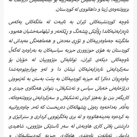
بزووتنەوەی ژینا و داهاتووی لە کوردستان.
ناوچە کوردنشینەکانی ئێران بە تایبەت لە مانگەکانی یەکەمی
ناڕەزایەتیەکاندا ڕۆڵێکی پێشەنگ و ڕێکخەر و ئیلهامبەخشیان هەبوو،
مانگرتنە جەماوەرییەکان و تۆڕی مەدەنی و هەماهەنگی مەیدانی لە
کوردستان بە هۆی حوزووری حیزبە سیاسیەکان بە بەراوەرد لەگەڵ
ناوچەکانی دیکەی ئێران، توانایەکی مێژووییان لە خۆیان بۆ
سەرکردایەتی نارەزایەتیەکان نیشان دا و لەو چوارچێوەیەشدا
چاوەڕوان دەکرا کە حیزبە کوردییەکان بە پشت بەستن بە ئەزموونی
درێژخایەنی خەباتی سیاسی و تەشکیلاتی، بتوانن هەنگاوی جیدی و
کاریگەر بنن بۆ بەهێز کردنی تەشکیلاتی و سەرکردایەتی بزووتنەوەکە،
بەڵام بەداخەوە رەوتی پێشهاتەکان دەریخست کە ئەم چاوەروانییە
بە کردەوە بەدینەهاتووە و لە بری یەکگرتوویی کرداری و ستراتیژی و
داڕشتنی پلانی کاری هاوبەش لە سەر ئاستێکی مێژوویی، شاهیدی
داڕمانی تەنانەت ناوەندی هاوکاری حیزبە کوردستانیەکان و