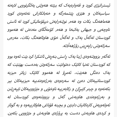
ئیستراتیژی کورد و قەوارەیەک کە ببێتە هەوێنی یەکگرتوویی لایەنە
سیاسیەکان و هێزی پێشمەرگە و خەباتکارانی نەتەوەی کورد
هەماهەنگ بکات وە هەم نوێنەرایەتی دیپلۆماتیکی کورد لە ئاستی
ناوچەیی و جیهانی یەکبخا و هەم کۆمەڵگای مەدەنی لە هەموو
کوردستان لەگەڵ یەک و لەگەڵ خۆی هاوئاهەنگ بکات، مەرجی
سەرکەوتنی راپەڕینی رۆژهەڵاتە.
ئەگەر بزووتنەوەی ژینا یەک ڕاستی بنەڕەتی ئاشکرا کرد بێت ئەوە بوو
کە کوردستان تەنیا کاتێک دەتوانێت سەرکەوتن بەدەست بهێنێت کە
یەک دەنگی هەبێت، ئەمڕۆ لە هەموو کاتێک زیاتر حیزبە
کوردستانییەکان دەبێ لە سەرەوەی بەرژەوەندییە حیزبیەکان بیر
بکەنەوە و چیتر کێبڕکێ و رکابەرییە ناوخۆیی و مێژووییەکان تێپەڕێنن
و بەرژەوەندی هاوبەشی گەل و بزووتنەوەی کوردستان لە
ئەولەویەتی کارەکانیان دابنێن و بچینە قۆناغی هاوکارییەوە و بە گوتار
و کردەی هاوبەش دەست بە پرۆژەی هاوبەش و مێژوویی بکەین.