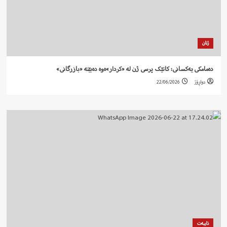
ژنان
دەمامکی یەکسانی: کاتێک پرسی ژن لە «کردار»ەوە دەبێتە «بازرگانی»
دواڕۆژ
22/06/2026
تایبەت