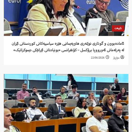
تایبەت
ئامادەبوون و گوتاری نوێنەری هاوپەیمانیی هێزە سیاسییەکانی کوردستانی ئێران
لە پەرلەمانی ئەورووپا برۆکسل – کۆنفرانسی «بونیادنانی ئێرانێکی دیموکراتیک»
دواڕۆژ
22/06/2026