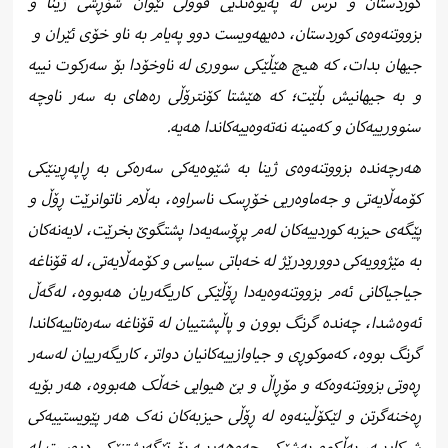
کوردستان و ترس لە پەیوەندیی قووڵی نێوان شۆڕشی ژینا و
بزووتنەوەی کوردستان، دەیهەویست دوو پەیام بە ناو خۆی ئێران و
جیهان بدات، کە هیچ هێڵێکی سووری لە ناوخۆدا بۆ سەرکوت نییە
و بە جیهانیش بڵێت؛ کە هێشتا کۆنترۆڵی رەهای بە سەر ناوچە
سنوورییەکان و کەمینە نەتەوەییەکاندا هەیە.
هەرچەندە بزووتنەوەی ژینا بە شێوەیەکی سەرەکی بە ڕاپەڕینێکی
کۆمەڵایەتی و جەماوەریی خۆڕسک ناسراوە، بەڵام ناتوانرێت ڕۆڵ و
پێگەی حیزبە کوردییەکان لەم پڕۆسەیەدا پشتگوێ بخرێت، لایەنەکان
بە مێژوویەکی دوورودرێژ لە خەباتی سیاسی و کۆمەڵایەتی، لە قۆناغە
جیاجیاکانی ئەم بزووتنەوەیەدا ڕۆڵێکی کاریگەریان هەبووە، لەگەڵ
ئەوەشدا، چەندە گرنگ بوون و پاڵپشتییان لە قۆناغە سەرەتاییەکاندا
گرنگ بووە، کەموکوڕی و جیاوازییەکانیان دواتر، کاریگەرییان لەسەر
ڕەوتی بزووتنەوەکە و مۆڕاڵ و بێ هیوایی خەڵک هەبووە، هەر بۆیە
ڕەخنەگرتن و لێکۆڵینەوە لە ڕۆڵی حیزبەکان نەک هەر پێویستییەکی
شیکارییە، بەڵکوو بەشێکی جەوهەرییە بۆ تێگەیشتنێکی دروست لە