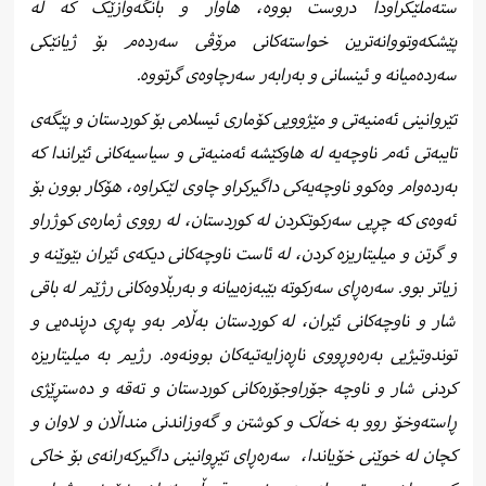
ستەملێکراودا دروست بووە، هاوار و بانگەوازێک کە لە
پێشکەوتووانەترین خواستەکانی مرۆڤی سەردەم بۆ ژیانێکی
سەردەمیانە و ئینسانی و بەرابەر سەرچاوەی گرتووە.
تێروانینی ئەمنیەتی و مێژوویی کۆماری ئیسلامی بۆ کوردستان و پێگەی
تایبەتی ئەم ناوچەیە لە هاوکێشە ئەمنیەتی و سیاسیەکانی ئێراندا کە
بەردەوام وەکوو ناوچەیەکی داگیرکراو چاوی لێکراوە، هۆکار بوون بۆ
ئەوەی کە چڕیی سەرکوتکردن لە کوردستان، لە رووی ژمارەی کوژراو
و گرتن و میلیتاریزە کردن، لە ئاست ناوچەکانی دیکەی ئێران بێوێنە و
زیاتر بوو. سەرەڕای سەرکوتە بێبەزەییانە و بەربڵاوەکانی رژێم لە باقی
شار و ناوچەکانی ئێران، لە کوردستان بەڵام بەو پەڕی دڕندەیی و
توندوتیژیی بەرەوڕووی ناڕەزایەتیەکان بوونەوە. رژیم بە میلیتاریزە
کردنی شار و ناوچە جۆراوجۆرەکانی کوردستان و تەقە و دەستڕێژی
ڕاستەوخۆ روو بە خەڵک و کوشتن و گەوزاندنی منداڵان و لاوان و
کچان لە خوێنی خۆیاندا،
سەرەڕای تێڕوانینی داگیرکەرانەی بۆ خاکی