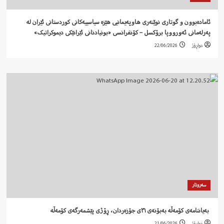
ئامادەبوون و گوتاری نوێنەری هاوپەیمانیی هێزە سیاسییەکانی کوردستانی ئێران لە
پەرلەمانی ئەورووپا برۆکسل – کۆنفرانسی «بونیادنانی ئێرانێکی دیموکراتیک»
دواڕۆژ
22/06/2026
سەروتار
‍ بەیاننامەی کۆمەڵە بەبۆنەی ٣١ی جۆزەردان، ڕۆژی پێشمەرگەی کۆمەڵە
دواڕۆژ
21/06/2026