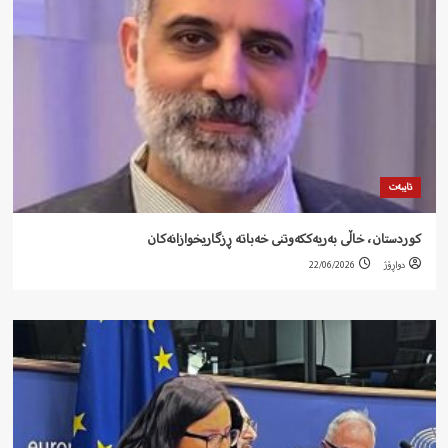
تایبەت
کوردستان، خاڵی بەریەککەوتنی خەباتە ڕزگاریخوازانەکان
دواڕۆژ
22/06/2026