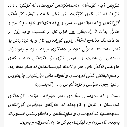
شۆڕشی ژینا، کۆمەڵەی زەحمەتکێشانی کوردستان لە کۆنگرەی ١٤ی
خۆیدا لە ژێر ناوی کۆنگرەی ژن ژیان ئازادی، توانی کۆمەڵێک
گۆڕانکاری چ لە بەرنامەی سیاسی و چ لە پێکهاتەی خۆیدا پێکبێنێ و
هەوڵ بدات تا رادەیەکی زۆر خۆی تازە و ئابدەیت و بە رۆژ
و
هەماهەنگ بکاتەوە لەگەڵ رەوتی گۆڕانکارییەکان و بە کردەوەش بۆ
ئەم مەبەستە هەوڵی داوە و هەنگاوی جیدی ناوە و بەردەوام
ئامادەیی بێ شەرت و مەرجی خۆی بۆ پێکهێنانی بەرە و کاری
هاوبەش لەگەڵ باقی هێز و لایەنە کوردستانیەکان لە پێناو مافە رەوا
و بنەڕەتیەکانی گەلی کوردستان و لەوانە مافی دیاریکردنی چارەنووس
و داپەروەری سیاسی و کۆمەڵایەتی و… راگەیاندووە.
ئێستا و لە سێهەمین ساڵیادی ئەم شۆڕشە مەزنەدا، کۆمەڵگای
کوردستان و ئێران و ناوچەکە لە جەرگەی قووڵترین گۆڕانکاری
سەردەمدایە کە کوردستان و شۆڕشەکەی و داهاتووەکەی خستووەتە
بەردەم ئەزموون و تاقیکردنەوەیەکی مەزن، کەموێنە و بەرین.