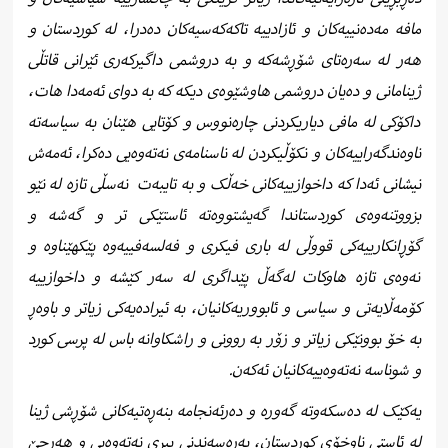
مافە مەدەنییەکان و ئازادییە تاکەکەسیەکان دەدرا، لە کوردستان و
هەر لە سەرەتای شۆڕشەکە و بە دروشمی داگیرکەری ئێرانی قاتڵی
ژینامانی و دەیان دروشمی هاوشێوەی دیکە کە بە دوای ئەمەدا هات،
داکۆکی لە مافی دیاریکردنی چارەنووس و کۆتایی هێنان بە سیاسەتە
ناوەندگەراییەکان و نکۆڵیکردن لە ناسنامەی نەتەوەیی دەکرا، ئەمەش
نیشانی ئەدا کە داخوازییەکانی خەڵک و بە تایبەت
نەسڵی تازە لە نێو
بزووتنەوەی کوردستاندا گەیشتووەتە ئاستێکی تر و گەشە و
گۆڕانکارییەکی قووڵی لە باری فیکری و فەلسەفییەوە پێکهێناوە و
نەوەی تازە هاوکات لەگەڵ پێداگری لە سەر کێشە و داخوازییە
کۆمەڵایەتی و سیاسی و ئابووریەکانیان، بە ئیرادەیەکی زیاتر و باوەڕ
بە خۆ بوونێکی زیاتر و زۆر بە روونی و راشکاوانە باس لە پرسی کورد
و شوناسە نەتەوەییەکانیان ئەکەن.
یەکێک لە دەسکەوتە گەورە و دەرئەنجامە بنەڕەتیەکانی شۆڕشی ژینا
لە ئاستی ناوخۆی کوردستان، پەرەسەندنی بیری نەتەوەیی و هەرچێ