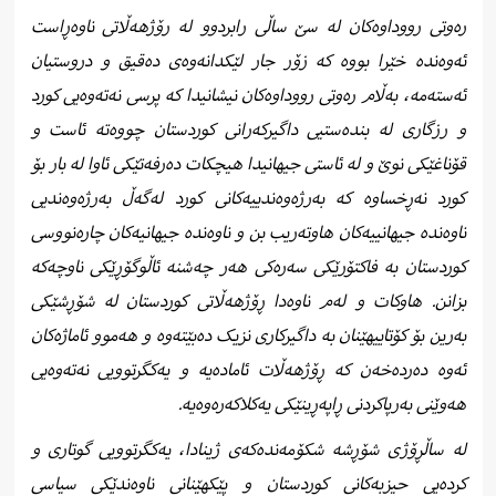
رەوتی رووداوەکان لە سێ ساڵی رابردوو لە رۆژهەڵاتی ناوەڕاست
ئەوەندە خێرا بووە کە زۆر جار لێکدانەوەی دەقیق و دروستیان
ئەستەمە، بەڵام رەوتی رووداوەکان نیشانیدا کە پرسی نەتەوەیی کورد
و رزگاری لە بندەستیی داگیرکەرانی کوردستان چووەتە ئاست و
قۆناغێکی نوێ و لە ئاستی جیهانیدا هیچکات دەرفەتێکی ئاوا لە بار بۆ
کورد نەڕخساوە کە بەرژەوەندییەکانی کورد لەگەڵ بەرژەوەندیی
ناوەندە جیهانییەکان هاوتەریب بن و ناوەندە جیهانیەکان چارەنووسی
کوردستان بە فاکتۆرێکی سەرەکی هەر چەشنە ئاڵوگۆڕێکی ناوچەکە
بزانن. هاوکات و لەم ناوەدا ڕۆژهەڵاتی کوردستان لە شۆڕشێکی
بەرین بۆ کۆتاییهێنان بە داگیرکاری نزیک دەبێتەوە و هەموو ئاماژەکان
ئەوە دەردەخەن کە ڕۆژهەڵات ئامادەیە و یەکگرتوویی نەتەوەیی
هەوێنی بەرپاکردنی ڕاپەڕینێکی یەکلاکەرەوەیە.
لە ساڵڕۆژی شۆڕشە شکۆمەندەکەی ژینادا، یەکگرتوویی گوتاری و
کردەیی حیزبەکانی کوردستان و پێکهێنانی ناوەندێکی سیاسی