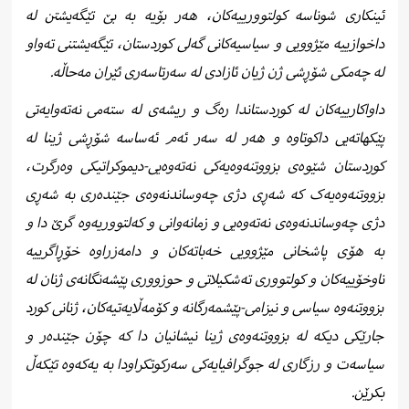
ئینکاری شوناسە کولتوورییەکان، هەر بۆیە بە بێ تێگەیشتن لە
داخوازییە مێژوویی و سیاسیەکانی گەلی کوردستان، تێگەیشتنی تەواو
لە چەمکی شۆڕشی ژن ژیان ئازادی لە سەرتاسەری ئێران مەحاڵە.
داواکارییەکان لە کوردستاندا رەگ و ریشەی لە ستەمی نەتەوایەتی
پێکهاتەیی داکوتاوە و هەر لە سەر ئەم ئەساسە شۆڕشی ژینا لە
کوردستان شێوەی بزووتنەوەیەکی نەتەوەیی-دیموکراتیکی وەرگرت،
بزووتنەوەیەک کە شەڕی دژی چەوساندنەوەی جێندەری بە شەڕی
دژی چەوساندنەوەی نەتەوەیی و زمانەوانی و کەلتووریەوە گرێ دا و
بە هۆی پاشخانی مێژوویی خەباتەکان و دامەزراوە خۆڕاگرییە
ناوخۆییەکان و کولتووری تەشکیلاتی و حوزووری پێشەنگانەی ژنان لە
بزووتنەوە سیاسی و نیزامی-پێشمەرگانە و کۆمەڵایەتیەکان، ژنانی کورد
جارێکی دیکە لە بزووتنەوەی ژینا نیشانیان دا کە چۆن جێندەر و
سیاسەت و رزگاری لە جوگرافیایەکی سەرکوتکراودا بە یەکەوە تێکەڵ
بکرێن.