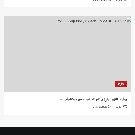
دواڕۆژ
ژمارە ١٥٠ی دواڕۆژ کەوتە بەردیدەی خوێنەرانی…
دواڕۆژ
20/06/2026