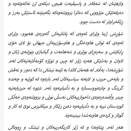
وازهێنان لە شەقام و پاسیڤیەت هیچی دیکەی لێ نەکەوتەوە و
دەرفەتێکی مێژوویی کە دەکرا بزووتنەوەکە بگەینێتە ئاستێکی بەرز و
ڕێکخراوتر لە دەست چوو.
شۆڕشی ژینا وێرای ئەوەی کە پانتاییەکی گەورەی هەبوو، وێرای
ئەوەی کە توانی هاودەنگی و هاوسۆزییەکی جیهانی بۆ لای خۆی
ڕابکێشی و سەرەڕای بوێری و شەهامەت و گیانبازی بێوێنەی ژنان و
لاوان و بەشێکی هەرە زۆر لە چین و توێژە کۆمەڵایەتیەکان لەم
شۆڕشەدا، بەڵام لە هەمان کاتدا بە ئێمە نیشانی دا کە دەور و نەقش
و بایەخی حیزب و لایەنە سیاسیەکان لەم بارەوە لە کوێیە و چەندە
گرینگ و چارەنووسسازە و بە دڵنیاییەوە ئەم شێوە لە حیزبایەتیە
چیتر وڵامدەرەوەی داخوازییەکانی نەسڵی نوێی و بزووتنەوەی خەڵکی
کوردستان نییە و بە دڵنیاییەوە دەبێ رێکار و میکانیزمی نوێ لە کار و
گوتار و کردەی هاوبەشدا ببینینەوە.
هەر لەم پێناوەدا و لە ژێر کاریگەرییەکان و تیشک و ڕووناکی