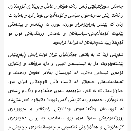
چەمکی سوبژکتیڤێتی ژنانی وەک هۆکار و عامڵ و بریکاری گۆڕانکاری
و ئەکتەرێکی سەربەخۆی سیاسی و کۆمەڵایەتی تۆمار کرد و بەتایبەت
ژنان کە پێشتر پەراوێزخراو بوون، بوون بە ڕێکخەر و پێشەنگی
پێکهاتە کۆمەڵایەتی-سیاسیەکان و بەمەش روانگەیەکی نوێ بۆ
گۆڕانکارییە بنەڕەتیەکان لە ئێراندا کرایەوە.
شۆڕشی ژینا کە بە پانتایی جوگرافیای ئێران نوێنەرایەتی ڕاپەڕینێکی
پێشکەوتووانە دژ بە ئیستبدادی ئایینی و دژە مرۆڤانە و ژنکوژی
کۆماری ئیسلامی دەکرد، لە کوردستان بەڵام خاوەن رەهەند و
تایبەتمەندیەکی جیاوازتر لە ئاست باقی ناوچەکانی ئێران بوو.
جیاوازییەک کە لە ناخی مێژووەوە سەری هەڵداوە و رەگ و ڕیشەی
لە قووڵایی یادەوەریی بە کۆمەڵی گەلی کورددا داکوتاوە. ئەم شۆڕشە
لە کوردستان رەنگدانەوەی وەشانێکی رادیکاڵتر و مێژوویتری
بزووتنەوەیەکی سەرتاسەری بوو سەبارەت بە پرسی دادپەوەری
کۆمەڵایەتی و هەڵاواردنی نەتەوەیی و چەوساندنەوەی چینایەتی و