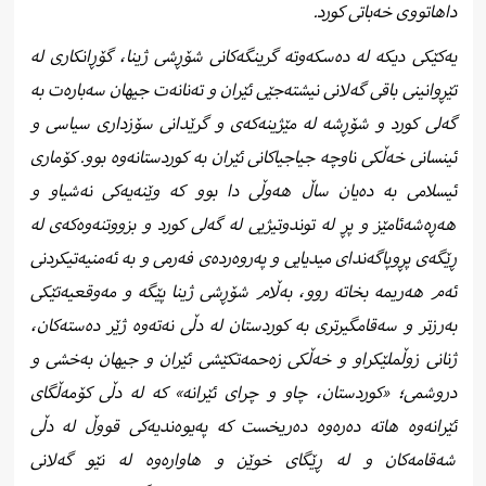
داهاتووی خەباتی کورد.
یەکێکی دیکە لە دەسکەوتە گرینگەکانی شۆڕشی ژینا، گۆڕانکاری لە
تێڕوانینی باقی گەلانی نیشتەجێی ئێران و تەنانەت جیهان سەبارەت بە
گەلی کورد و شۆڕشە لە مێژینەکەی و گرێدانی سۆزداری سیاسی و
ئینسانی خەڵکی ناوچە جیاجیاکانی ئێران بە کوردستانەوە بوو. کۆماری
ئیسلامی بە دەیان ساڵ هەوڵی دا بوو کە وێنەیەکی نەشیاو و
هەڕەشەئامێز و پڕ لە توندوتیژیی لە گەلی کورد و بزووتنەوەکەی لە
ڕێگەی پڕوپاگەندای میدیایی و پەروەردەی فەرمی و بە ئەمنیەتیکردنی
ئەم هەریمە بخاتە روو، بەڵام شۆڕشی ژینا پێگە و مەوقعیەتێکی
بەرزتر و سەقامگیرتری بە کوردستان لە دڵی نەتەوە ژێر دەستەکان،
ژنانی زوڵملێکراو و خەڵکی زەحمەتکێشی ئێران و جیهان بەخشی و
دروشمی؛ «کوردستان، چاو و چرای ئێرانە» کە لە دڵی کۆمەڵگای
ئێرانەوە هاتە دەرەوە دەریخست کە پەیوەندیەکی قووڵ لە دڵی
شەقامەکان و لە ڕێگای خوێن و هاوارەوە لە نێو گەلانی