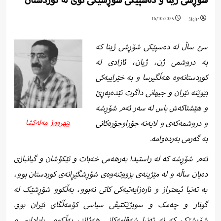
شۆڕشی ژینا و دەسپێکی شۆڕشێکی نوێ لە کوردستان
دواڕۆژ
16/10/2025
سێ ساڵ لە دەسپێکی شۆڕشی ژینا کە
بە دروشمی ژن، ژیان، ئازادی لە
کوردستانەوە هەڵگیرسا و بە خێراییەکی
بێوێنە ئێران و جیهانی داگرت تێدەپەڕێ
و هێشتاکەش باس لە سەر ئەم شۆڕشە
بێهرووز مەلەکشا
و دروشمەکەی و لایەنە جۆراوجۆرەکانی
بە گەرمی بەردەوامە.
ئەم شۆڕشە کە لە راستیدا بەرهەمی خەبات و تێکۆشان و گیانبازی
دەیان ساڵە و لە مێژینەی بزووتنەوەی شۆڕشگێڕانەی کوردستان بوو،
بە تەنیا ئیعتراز و نارەزایەتیەکی کاتی نەبوو، بەڵکوو شۆڕشێک لە
گوتار و چەمک و سوبژێکتیڤی سیاسی کۆمەڵگای ئێران بوو.
شۆڕشێک کە نە تەنیا شەقامەکانی هەژاند، بەڵکوو
پارادایم و