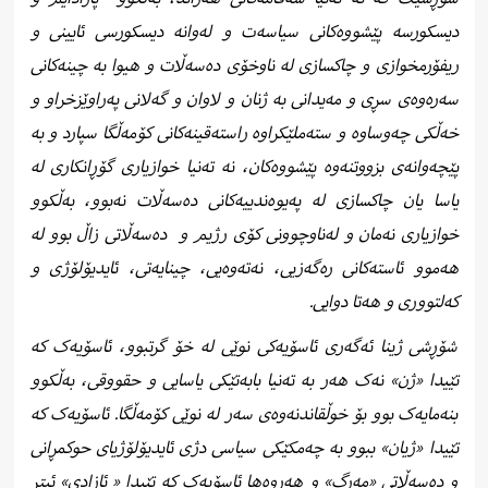
دیسکورسە پێشووەکانی سیاسەت و لەوانە دیسکورسی ئایینی و
ریفۆرمخوازی و چاکسازی لە ناوخۆی دەسەڵات و هیوا بە چینەکانی
سەرەوەی سڕی و مەیدانی بە ژنان و لاوان و گەلانی پەراوێزخراو و
خەڵکی چەوساوە و ستەملێکراوە راستەقینەکانی کۆمەڵگا سپارد و بە
پێچەوانەی بزووتنەوە پێشووەکان، نە تەنیا خوازیاری گۆڕانکاری لە
یاسا یان چاکسازی لە پەیوەندییەکانی دەسەڵات نەبوو، بەڵکوو
خوازیاری نەمان و لەناوچوونی کۆی رژیم و
دەسەڵاتی زاڵ بوو لە
هەموو ئاستەکانی رەگەزیی، نەتەوەیی، چینایەتی، ئایدیۆلۆژی و
کەلتووری و هەتا دوایی.
شۆڕشی ژینا ئەگەری ئاسۆیەکی نوێی لە خۆ گرتبوو، ئاسۆیەک کە
تێیدا «ژن» نەک هەر بە تەنیا بابەتێکی یاسایی و حقووقی، بەڵکوو
بنەمایەک بوو بۆ خوڵقاندنەوەی سەر لە نوێی کۆمەڵگا. ئاسۆیەک کە
تێیدا «ژیان» ببوو بە چەمکێکی سیاسی دژی ئایدیۆلۆژیای حوکمڕانی
و دەسەڵاتی «مەرگ» و هەروەها ئاسۆیەک کە تێیدا « ئازادی» ئیتر