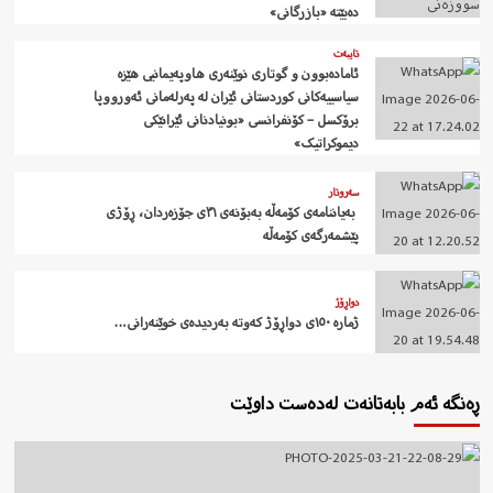
دەبێتە «بازرگانی»
تایبەت
ئامادەبوون و گوتاری نوێنەری هاوپەیمانیی هێزە
سیاسییەکانی کوردستانی ئێران لە پەرلەمانی ئەورووپا
برۆکسل – کۆنفرانسی «بونیادنانی ئێرانێکی
دیموکراتیک»
سەروتار
‍ بەیاننامەی کۆمەڵە بەبۆنەی ٣١ی جۆزەردان، ڕۆژی
پێشمەرگەی کۆمەڵە
دواڕۆژ
ژمارە ١٥٠ی دواڕۆژ کەوتە بەردیدەی خوێنەرانی…
ڕەنگە ئەم بابەتانەت لەدەست داوێت