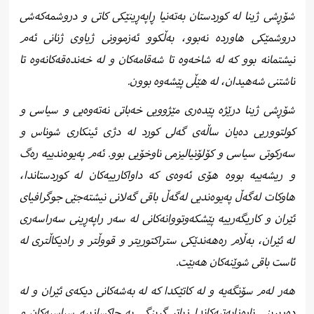
شۆڕشی ژینا لە کوردستان بەتەنیا ڕاپەڕینێکی کاتی و دروشمەکەشی
دروشمێکی هاوردە نەبوو، بەڵکوو ئەزموونی ژیاوی ژنانی ئەم
نیشتمانە بوو کە لە شاخەوە تا شەقامەکان و لە خەندەقەکانەوە تا
ناشتنی شەهیدان، لە هێڵی پێشەوە بوون.
شۆڕشی ژینا درێژە پێدەری مێژوویی خەباتی نەتەوەیی و سیاسی و
کولتووریی دەیان ساڵەی گەلی کورد لە دژی ئینکاری شوناس و
سەرکوتی سیاسی و کۆلۆنیالیزمی ناوخۆیی بوو. ئەم پەیوەندییە رەگ
و ریشەییە بووە هۆی ئەوەی کە داواکارییەکان لە کوردستاندا،
هاوکات لەگەڵ پەیوەندیی لەگەڵ باقی گەلانی نیشتەجێی جوگرافیای
ئێران و کاریگەرییە پێشکەوتووانەکانی لە سەر راپەڕینی سەراسەری
لە ئێران، بەڵام رەهەندێکی ستراکتوریتر و قووڵتر و رادیکاڵتری لە
ئاست باقی شوێنەکان هەبێت.
هەر لەم سۆنگەیە و لە کاتێکدا کە لە بەشەکانی دیکەی ئێران و لە
دەڕبڕینی نارەزایەتیەکاندا زیاتر گرینگی بە چاکسازییە سیاسیەکان و