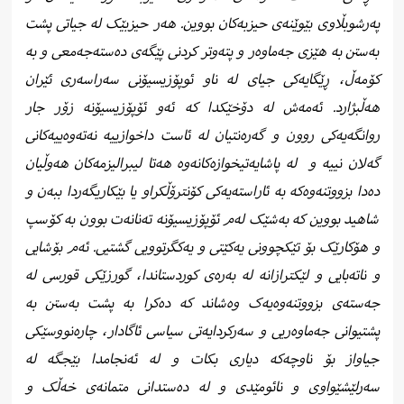
پەرشوبڵاوی بێوێنەی حیزبەکان بووین. هەر حیزبێک لە جیاتی پشت
بەستن بە هێزی جەماوەر و پتەوتر کردنی پێگەی دەستەجەمعی و بە
کۆمەڵ، ڕێگایەکی جیای لە ناو ئوپۆزیسیۆنی سەراسەری ئێران
هەڵبژارد. ئەمەش لە دۆخێکدا کە ئەو ئۆپۆزیسیۆنە زۆر جار
روانگەیەکی روون و گەرەنتیان لە ئاست داخوازییە نەتەوەییەکانی
گەلان نییە و
لە پاشایەتیخوازەکانەوە هەتا لیبرالیزمەکان هەوڵیان
دەدا بزووتنەوەکە بە ئاراستەیەکی کۆنترۆڵکراو یا بێکاریگەردا ببەن و
شاهید بووین کە بەشێک لەم ئۆپۆزیسیۆنە تەنانەت بوون بە کۆسپ
و هۆکارێک بۆ تێکچوونی یەکێتی و یەکگرتوویی گشتیی. ئەم بۆشایی
و ناتەبایی و لێکترازانە لە بەرەی کوردستاندا، گورزێکی قورسی لە
جەستەی بزووتنەوەیەک وەشاند کە دەکرا بە پشت بەستن بە
پشتیوانی جەماوەریی و سەرکردایەتی سیاسی ئاگادار، چارەنووسێکی
جیاواز بۆ ناوچەکە دیاری بکات و لە ئەنجامدا بێجگە لە
سەرلێشێواوی و نائومێدی و لە دەستدانی متمانەی خەڵک و