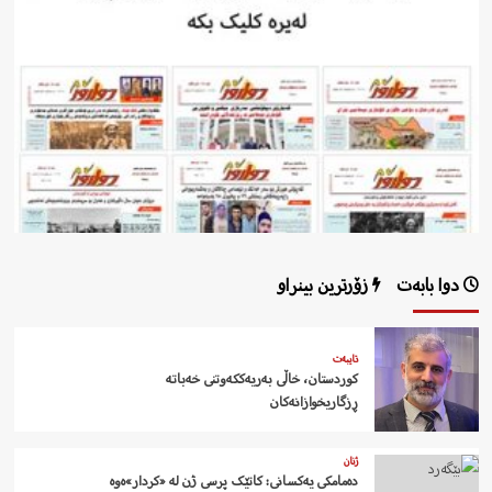
دوا بابەت
زۆرترین بینراو
تایبەت
کوردستان، خاڵی بەریەککەوتنی خەباتە
ڕزگاریخوازانەکان
ژنان
دەمامکی یەکسانی: کاتێک پرسی ژن لە «کردار»ەوە