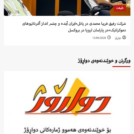
تایبەت
شرکت رفيق فریبا محمدی در پانل«ایران آیندە و چشم انداز آلترناتیوهای
دموکراتیک»در پارلمان اروپا در بروکسل
دواڕۆژ
13/06/2026
ورگرتن و خوێندنەوەی دواڕۆژ