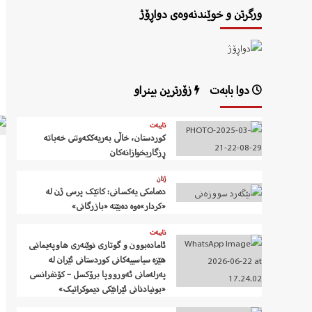
ورگرتن و خوێندنەوەی دواڕۆژ
دوا بابەت
زۆرترین بینراو
تایبەت
کوردستان، خاڵی بەریەککەوتنی خەباتە
ڕزگاریخوازانەکان
ژنان
دەمامکی یەکسانی: کاتێک پرسی ژن لە
«کردار»ەوە دەبێتە «بازرگانی»
تایبەت
ئامادەبوون و گوتاری نوێنەری هاوپەیمانیی
هێزە سیاسییەکانی کوردستانی ئێران لە
پەرلەمانی ئەورووپا برۆکسل – کۆنفرانسی
«بونیادنانی ئێرانێکی دیموکراتیک»