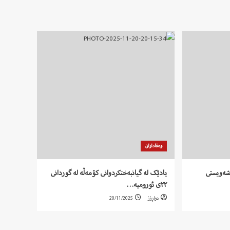
وەفاداران
ۆشەویستی
یادێک لە گیانبەختکردوانی کۆمەڵە لە گوردانی
٢٢ی ئورومیە…
دواڕۆژ
20/11/2025