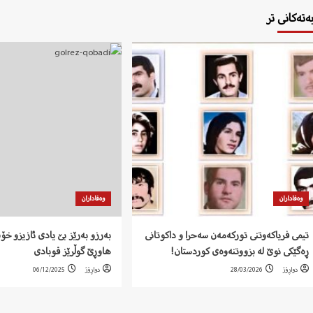
بەتەکانی تر
وەفاداران
وەفاداران
تیمی فریاکەوتنی تورکەمەن سەحرا و داکوتانی
بەرزو بەرێز بێ یادی ئازیزو خ
ڕەگێکی نوێ لە بزووتنەوەی کوردستان!
هاوڕێ گوڵرێز قوبادی
دواڕۆژ
28/03/2026
دواڕۆژ
06/12/2025