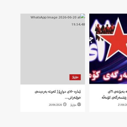
دواڕۆژ
‍ بەیاننامەی کۆمەڵە بەبۆنەی ٣١ی
ژمارە ١٥٠ی دواڕۆژ کەوتە بەردیدەی
پێشمەرگەی کۆمەڵە
خوێنەرانی…
21/06/
دواڕۆژ
20/06/2026