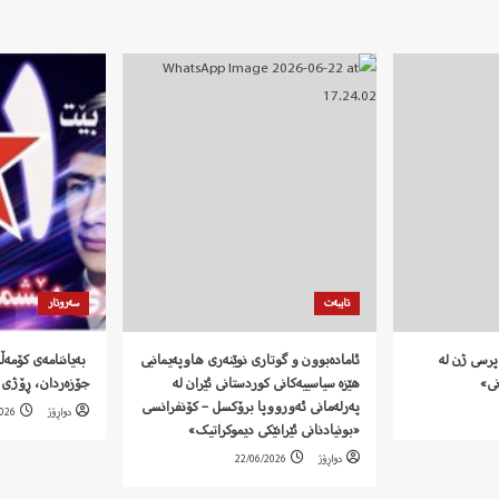
تایبەت
سەروتار
پرسی ژن لە
ئامادەبوون و گوتاری نوێنەری هاوپەیمانیی
نی»
هێزە سیاسییەکانی کوردستانی ئێران لە
جۆزەردان، ڕۆژی 
پەرلەمانی ئەورووپا برۆکسل – کۆنفرانسی
دواڕۆژ
2026
«بونیادنانی ئێرانێکی دیموکراتیک»
دواڕۆژ
22/06/2026