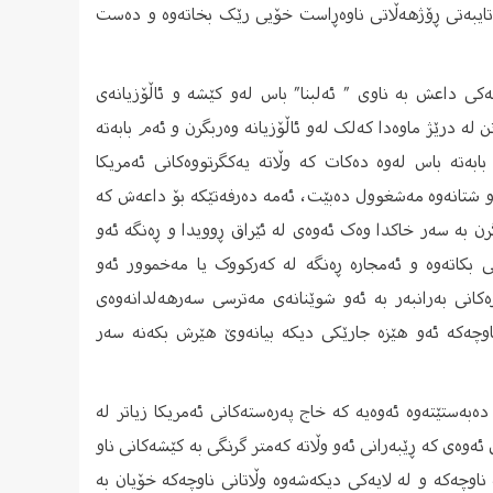
 تایبەتی ڕۆژهەڵاتی ناوەڕاست خۆیی رێک بخاتەوە و دەست
یەکی داعش بە ناوی ” ئەلبنا” باس لەو کێشە و ئاڵۆزیانەی
لە درێژ ماوەدا کەلک لەو ئاڵۆزیانە وەربگرن و ئەم بابەتە
 بابەتە باس لەوە دەکات کە وڵاتە یەکگرتووەکانی ئەمریکا
ەو شتانەوە مەشغوول دەبێت، ئەمە دەرفەتێکە بۆ داعەش کە
رن بە سەر خاکدا وەک ئەوەی لە ئێراق ڕوویدا و ڕەنگە ئەو
 بکاتەوە و ئەمجارە ڕەنگە لە کەرکووک یا مەخموور ئەو
انی بەرانبەر بە ئەو شوێنانەی مەترسی سەرهەلدانەوەی
ناوچەکە ئەو هێزە جارێکی دیکە بیانەوێ هێرش بکەنە سەر
دەبەستێتەوە ئەوەیە کە خاج پەرەستەکانی ئەمریکا زیاتر لە
ەوەی کە ڕێبەرانی ئەو وڵاتە کەمتر گرنگی بە کێشەکانی ناو
ناوچەکە و لە لایەکی دیکەشەوە وڵاتانی ناوچەکە خۆیان بە