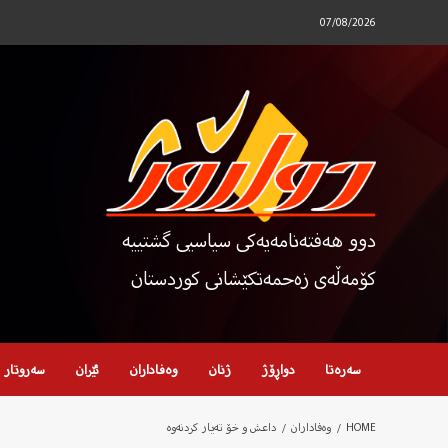
Ski
07/08/2026
t
conten
دوو هەفتەنامەیەکی سیاسیی گشتییە
کۆمەڵەی زەحمەتکێشانی کوردستان
سەرەتا
دواڕۆژ
ژنان
وەفاداران
ئێران
سەروتار
HOME
وەفاداران
داعش و خۆ تەیار کردنەوە