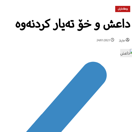
وەفاداران
داعش و خۆ تەیار کردنەوە
دواڕۆژ
24/01/2021