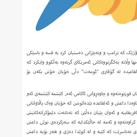
 دەبرد، ڕۆژێک کە ترامپ و وتەبێژانی دەستیان کرد بە قسە و باسێکی
 وڵاتە یەکگرتووەکانی ئەمریکای گرتەوە بەڵکوو وایکرد کە
ەلقاعیدە لە گۆڤاری “ئومەت” دڵی خۆیان خۆش بکەن بۆ
ان قوزتوەتەوە و چاوەڕوانی ئاکامی ئەم کێشمە کێشمەی ئەو
اوەدا داعش و ئەلقاعدە تێدەکوشن کە خۆیان وەک پاڵاوانانی
ریقاییە و ئەوان پێیان دەڵێن کە تەنانەت دێمۆکراتەکانیش
 کراوەتەوە و ئەمە لە حاڵێکدایە کە سەرکردەی نوێی داعش
وەی نەناسرێت کە کێیە و لە کوێدا دەژی و هەر بۆیە داعش