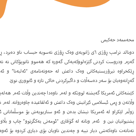
محەممەد حەکیمی
دونالد ترامپ ڕۆژی ٦ی ژانویەی وەک ڕۆژی تەسویە حیساب ناو
گەرم ودروست کردنی گێژەلووکەیەکی گەورە کە هەموو تانوپۆکانی نە تەنها
ڕێکخراوە تیرۆریستیەکانی وەک داعش لە حەوتەنامەی “ئەلبەنا” و ئ
گەڕانەوەیان بۆ سەر دەسەڵات و داگیرکردنی خاکی تازە و ئابووری نوێ.
کێشەکانی ئەمریکا گەیشتە لووتکە و لەم ناوەدا چەندین وڵات ئەم هەلەی
وڵاتەن و ڕمی ئیسلامیی ئێرانیش وەک داعش و ئەلقاعیدە چاوەروانە. لەم ن
زوڵم لێکراو لە ئەمریکا نیشان بدەن و ئەو سناریویەش بۆ موسڵمانانی ئاف
پشتیوانیان نین و ئەم وتانە لە گۆڤاری “ئومەتی یەکگرتوو” چاپ و بڵاو
تەنانەت ناوەکەشی دیار نییە و چەندین ناویان بۆی دیاری کردوە بۆ ئە