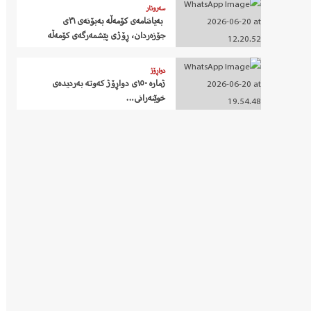
سەروتار
‍ بەیاننامەی کۆمەڵە بەبۆنەی ٣١ی
جۆزەردان، ڕۆژی پێشمەرگەی کۆمەڵە
دواڕۆژ
ژمارە ١٥٠ی دواڕۆژ کەوتە بەردیدەی
خوێنەرانی…