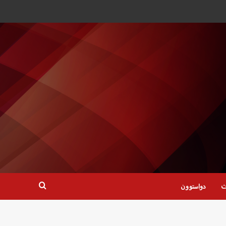
ت
دواستوون