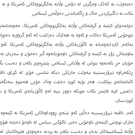
دەیەوێت بە کەلک وەرگرتن لە دۆخی وڵاتە یەکگرتووەکانی ئەمریکا و بە
بکات بە داگیرکردنی خاک و ڕاگەیاندنی دەوڵەتی ئیسلامی.
دوابەدوای کێشە و گرفتەکانی وڵاتە یەکگرتووەکانی ئەمریکا، حەوتەنامە
نێوخۆیی ئەمریکا دەکات و ئەوە بە هەلێک دەزانێت کە ئەو گرووپە دەتوانن 
یەکەم کاردانەوەیانە بە ئاڵۆزیەکانی وڵاتە یەکگرتووەکانی ئەمریکا. ئەو
ماوەیەکی زۆر بە کێشە و گرفتەکانی ناوخۆیانەوە گیر دەخۆن و سەریان ب
خۆیان خڕ بکەنەوە بتوانن لە وڵاتانی ئیسلامی پێشڕەوی بکەن و دەست بگ
ڕێکخراوە تیرۆریستییە بیەوێت جارێکی دیکە شانسی خۆی لە ئێراق تاقی
ئامانجانەی بپێکێت، هەر بۆیە کورد دەبێت وەک خۆیی هەموو سەنگەرەک
داعشی لێیە قایمتر بکات چونکە دوور نییە لەو ئاڵۆزیانەی ئەمریکا و 
کوردستان.
ئەم تاقمە تیرۆریستییە دەڵێن ئەو شتەی ڕووداوەکانی ئەمریکا بە ئێمەوە 
جاران تووشی کێشەی ناوخۆیی دەبن. ناکۆکیی سیاسی لە ناوخۆ دەبێتە هۆی ئ
وڵاتە ئیسلامییەکان بدەن و دەست بکەن بە بردنە دەرەوەی هێزەکانیان لە 