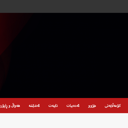
کۆمەڵایەتی
مێژوو
ئەدەبیات
تایبەت
ئەندێشە
هەواڵ و ڕاپۆر