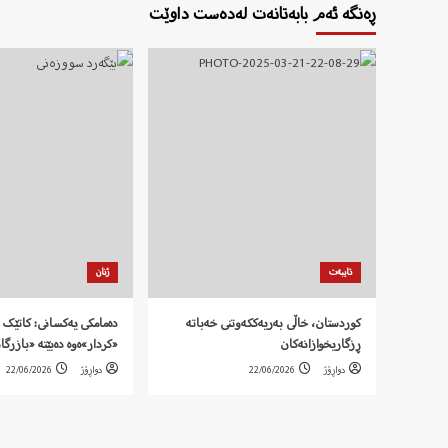
ڕەنگە ئەم بابەتانەت لەدەست داوێت
تایبەت
ژنان
کوردستان، خاڵی بەریەککەوتنی خەباتە
دەمامکی یەکسانی: کاتێک 
ڕزگاریخوازانەکان
«کردار»ەوە دەبێتە «بازرگا
دواڕۆژ
22/06/2026
دواڕۆژ
22/06/2026