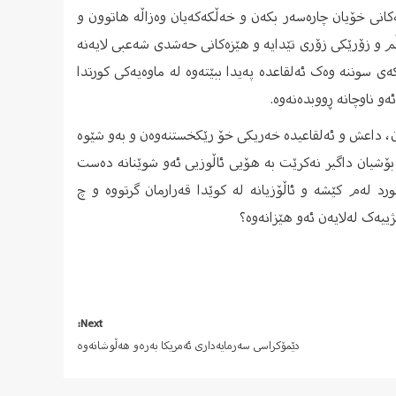
کانی خۆیان چارەسەر بکەن و خەڵکەکەیان وەزاڵە هاتوون و
وڵم و زۆرێکی زۆری تێدایە و هێزەکانی حەشدی شەعبی لایەنە
ی سوننە وەک ئەلقاعدە پەیدا ببێتەوە لە ماوەیەکی کورتدا
و ناوچانە ڕووبدەنەوە.
ان، داعش و ئەلقاعیدە خەریکی خۆ رێکخستنەوەن و بەو شێوە
 بۆشیان داگیر نەکرێت بە هۆیی ئاڵوزیی ئەو شوێنانە دەست
رد لەم کێشە و ئاڵۆزیانە لە کوێدا قەرارمان گرتووە و چ
ژییەک لەلایەن ئەو هێزانەوە؟
Next:
دێمۆکراسی سەرمایەداری ئەمریکا بەرەو هەڵوشانەوە