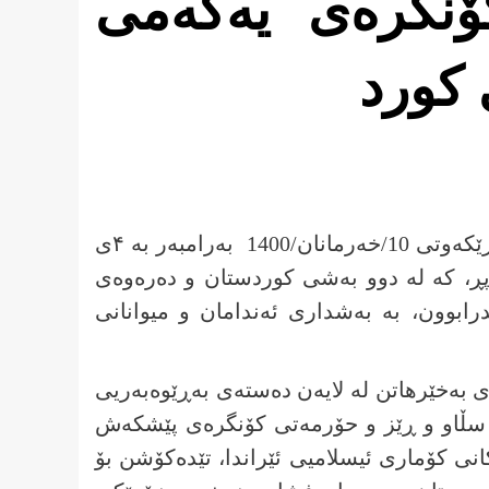
کۆنگرەی یەکەمی
کورد
یەکەمین کۆنگرەی «ڕێکخراوی ئاسۆی ژنی کورد» لە ڕێکەوتی 10/خه‌رمانان/1400 به‌رامبه‌ر به ۴ی
ەی پڕاوپڕ، کە لە دوو بەشی کوردستان و دەرەوەی
درابوون، بە بەشداری ئەندامان و میوانانی
ەخێرهاتن لە لایەن دەستەی بەڕێوەبەریی
 سڵاو و ڕێز و حۆرمەتی کۆنگرەی پێشکەش
انی کۆماری ئیسلامیی ئێراندا، تێدەکۆشن بۆ