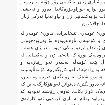
ی وشیاری ژنان بە گشتی زۆر چۆتە سەرەوە و
موو بوارە جۆراوجۆرەکاندا، دەور و نەخشی
ات بۆ یەکسانیی ژن و پیاو تەنیا ئەرکی ژنان
ا، چالاک بن.
وڕێ عومەری ئێلخانیزادە، ھاوڕێ عومەر لە
 و کومیتەی ناوەندییەوە بۆ بەڕێوەچوونی
 ژناندا ڕابردوویەکی دوور و درێژی ھەیە و
اوەیەک بووە کە بابەتی ژن و یەکسانی لە
گەڵ بێت کۆمەڵە لەسەر ئەو ڕێبازەیە و
ە بە ڕادەیەک لەو کاریگەرییە کۆمەڵایەتیانە
، ھەموو شتێک لە ڕوانگەی حیزبییەوە بینین،
یانە دەور بگێرن دەتوانن لەو ھۆکارگەلە بن کە
ەیەک لاواز بکات، ئەوەی ڕۆشنە ئەوەیە کە
راوە بەڵام لە باری کردەیی ئەو کارانەی