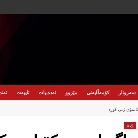
سەروتار
کۆمەڵایەتی
مێژوو
ئەدەبیات
تایبەت
ئەند
ئاسۆی ژنی کورد
ژنان