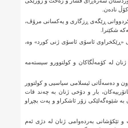
 کوردستان سەرەڕای فشار و زەخت و زۆرێکی
کۆڵ نادەن.
ختکردووانی ڕێگەی ڕزگاری و یەکسانی مرۆڤ،
کە شکێنرا.
ی «ڕێکخراوی ئاسۆی ئاسۆی ژنی کورد» وە،
نان لە کۆمەڵگاکان و کولتوورو سیستەمە
ون و دەسەڵاتی ئیسلامی سیاسیی و کولتوور
تۆرییەکان، بار و دۆخی ژنان بە چەند قات
 بە شێوەگەلێکی زۆر ئاشکراو و پەت بچڕاو
 و تێکۆشانی بەردەوامی ژنان لە دژی ئەم