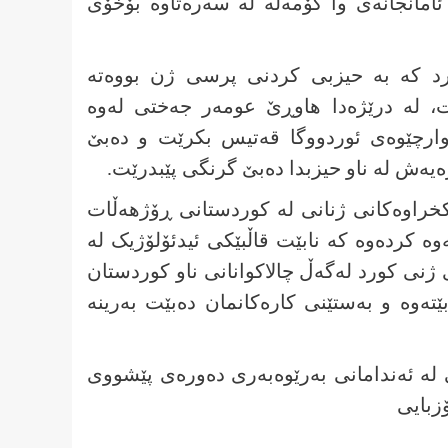
امانجانەی وا کۆمەڵە لە سەرەتاوە بۆخۆی
رد کە بە حیزبی کردنی پرسی ژن بووەتە
ێت، لە درێژەدا ھاوڕێ عومەر جەختی لەوە
چوارچێوەی ئوردووگا قەتیس بکرێت و دەبێ
ەیەش لە ناو حیزبدا دەبێ گرنگی پێبدرێت.
خراوەکانی ژنانی لە کوردستانی ڕۆژھەڵات
ە کردەوە کە نابێت قاڵبێکی ئیدئۆلۆژیک لە
ژنی کورد لەگەڵ چالاکوانانی ناو کوردستان
ێتەوە و بەستێنی کارەکانمان دەبێت بەرینە
لە ئەندامانی بەرێوەبەری دەورەی پێشووی
زبایی