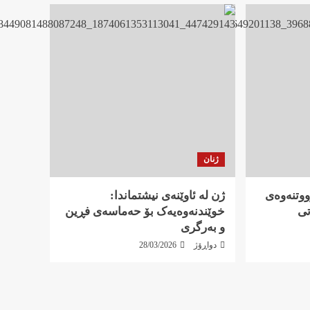
ژنان
ووتنەوەی
ژن لە ئاوێنەی نیشتماندا:
تی
خوێندنەوەیەک بۆ حەماسەی فڕین
و بەرگری
دواڕۆژ
28/03/2026