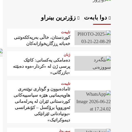
دوا بابەت
زۆرترین بینراو
تایبەت
کوردستان، خاڵی بەریەککەوتنی
خەباتە ڕزگاریخوازانەکان
ژنان
دەمامکی یەکسانی: کاتێک
پرسی ژن لە «کردار»ەوە دەبێتە
«بازرگانی»
تایبەت
ئامادەبوون و گوتاری نوێنەری
هاوپەیمانیی هێزە سیاسییەکانی
کوردستانی ئێران لە پەرلەمانی
ئەورووپا برۆکسل – کۆنفرانسی
«بونیادنانی ئێرانێکی
دیموکراتیک»
سەروتار