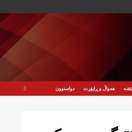
ێشە
هەواڵ و ڕاپۆرت
دواستوون