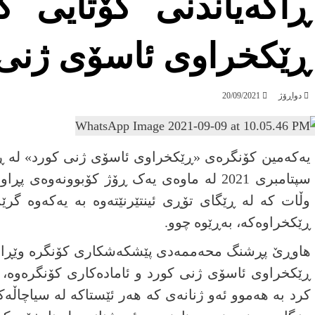
ڕاگەیاندنی کۆتایی 
ڕێکخراوی ئاسۆی ژنی 
دواڕۆژ
20/09/2021
سپتامبری 2021 له ماوه‌ی یەک ڕۆژ کۆبوونەو
وڵات کە لە ڕێگای تۆڕی ئینتێرنێتەوە بە یەکەوە گرێ
ڕێکخراوەکە، بەڕێوە چوو.
هاوڕێ پڕشنگ محەممەدی پێشکەشکاری کۆنگرە وێڕای ب
ڕێکخراوی ئاسۆی ژنی کورد و ئامادەکاری کۆنگرەوە،
کرد بە هەموو ئەو ژنانەی کە هەر ئێستاکە لە سیاچاڵەک