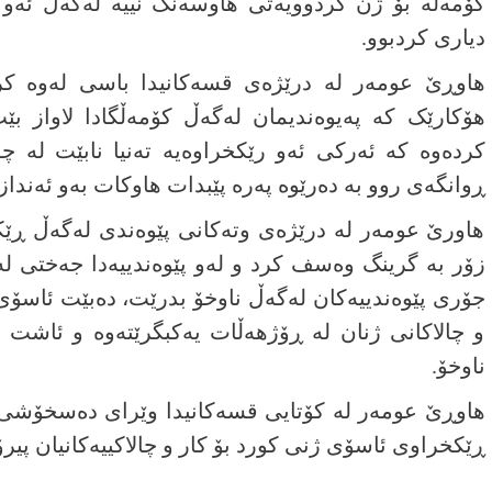
کۆمەڵە بۆ ژن کردوویەتی ھاوسەنگ نییە لەگەڵ ئەو ئ
دیاری کردبوو.
ھاوڕێ عومەر لە درێژەی قسەکانیدا باسی لەوە ک
ھۆکارێک کە پەیوەندیمان لەگەڵ کۆمەڵگادا لاواز ب
کردەوە کە ئەرکی ئەو رێکخراوەیە تەنیا نابێت لە 
ڕوانگەی روو بە دەرێوە پەرە پێبدات ھاوکات بەو ئەنداز
ھاورێ عومەر لە درێژەی وتەکانی پێوەندی لەگەڵ ڕێک
زۆر بە گرینگ وەسف کرد و لەو پێوەندییەدا جەختی لەو
جۆری پێوەندییەکان لەگەڵ ناوخۆ بدرێت، دەبێت ئاسۆی 
و چالاکانی ژنان لە ڕۆژھەڵات یەکبگرێتەوە و ئاشت ب
ناوخۆ.
ھاوڕێ عومەر لە کۆتایی قسەکانیدا وێرای دەسخۆشی 
ڕێکخراوی ئاسۆی ژنی کورد بۆ کار و چالاکییەکانیان پیرۆ