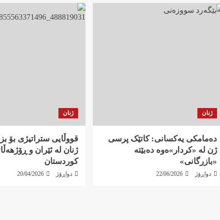
ژنان
ژنان
دەمامکی یەکسانی: کاتێک پرسی
قووڵایی ستراتیژی بۆ بز
ژن لە «کردار»ەوە دەبێتە
ژنان لە ئێران و ڕۆژهەڵا
«بازرگانی»
کوردستان
دواڕۆژ
22/06/2026
دواڕۆژ
20/04/2026