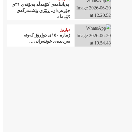
‍ بەیاننامەی کۆمەڵە بەبۆنەی ٣١ی
جۆزەردان، ڕۆژی پێشمەرگەی
کۆمەڵە
دواڕۆژ
ژمارە ١٥٠ی دواڕۆژ کەوتە
بەردیدەی خوێنەرانی…