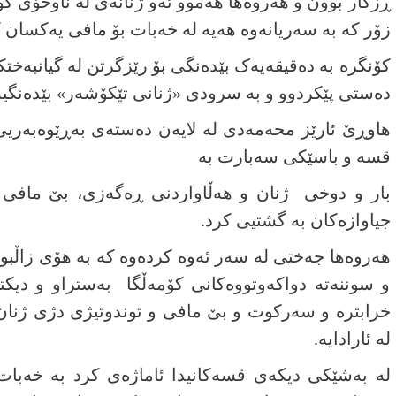
ڕزگار بوون و هەروەها هەموو ئەو ژنانەی لە ناوخۆی
زۆر کە بە سەریانەوە هەیە لە خەبات بۆ مافی یەکسان 
کۆنگرە بە دەقیقەیەک بێدەنگی بۆ رێزگرتن لە گیانبە
دەستی پێکردوو و بە سرودی «ژنانی تێکۆشەر» بێدەنگیە
هاوڕێ ئارێز محەمەدی لە لایەن دەستەی بەڕێوەبەری
قسە و باسێکی سەبارت بە
بار و دوخی ژنان و هەڵاواردنی ڕەگەزی، بێ مافی ژ
جیاوازەکان بە گشتیی کرد.
هەروەها جەختی لە سەر ئەوە کردەوە کە بە هۆی زاڵبو
و سوننەتە دواکەوتووەکانی کۆمەڵگا بەستراو و دیکتا
خرابترە و سەرکوت و بێ مافی و توندوتیژی دژی ژنان
لە ئارادایە.
لە بەشێکی دیکەی قسەکانیدا ئاماژەی کرد بە خەبات