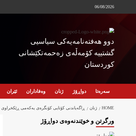
Ski
06/08/2026
t
conten
دوو هەفتەنامەیەکی سیاسیی
گشتییە کۆمەڵەی زەحمەتکێشانی
کوردستان
سەرەتا
دواڕۆژ
ژنان
وەفاداران
ئێران
HOME
ژنان
ڕاگەیاندنی کۆتایی کۆنگرەی یەکەمی ڕێکخراوی 
ورگرتن و خوێندنەوەی دواڕۆژ