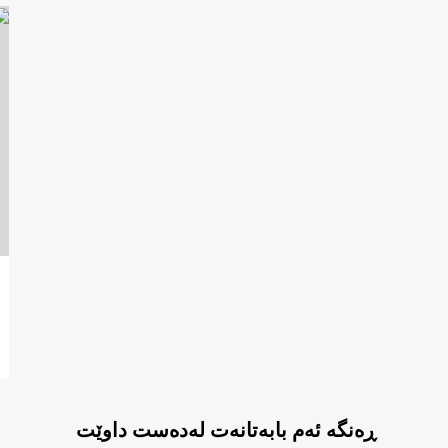
ڕەنگە ئەم بابەتانەت لەدەست داوێت