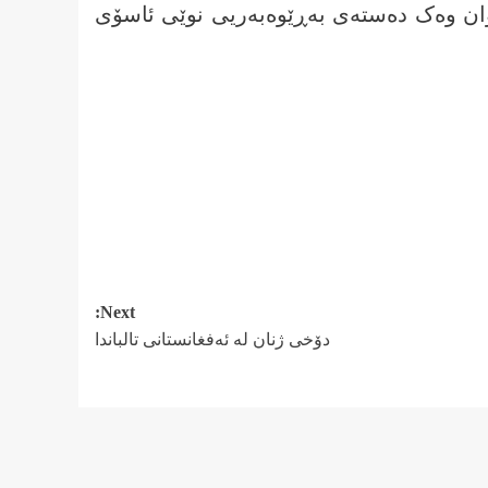
 بەشداربوان وەک دەستەی بەڕێوەبەریی نوێی ئاسۆی
Next:
دۆخی ژنان لە ئەفغانستانی تالباندا