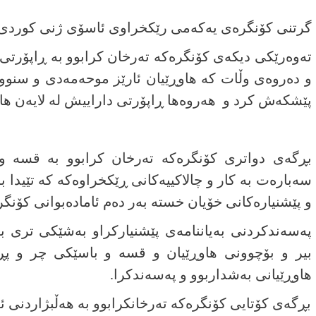
گرتنی کۆنگرەی یەکەمی رێکخراوی ئاسۆی ژنی کوردی ک
تەوەرێکی دیکەی کۆنگرەکە تەرخان کرابوو بە ڕاپۆرتی 
و دەروەی وڵات کە ھاوڕێیان ئارێز موحەمەدی و سنوور
پێشکەش کرد و هەروەها ڕاپۆرتی داراییش لە لایەن 
بڕگەی دواتری کۆنگرەکە تەرخان کرابوو بە قسە و 
سەبارەت بە کار و چالاکییەکانی ڕێکخراوەکە کە تێیدا
و پێشنیارەکانی خۆیان خستە بەر دەم ئامادەبوانی کۆنگر
پەسەندکردنی بەیاننامەی پێشنیارکراو بەشێکی تری ب
بیر و بۆچوونی ھاوڕێیان و قسە و باسێکی چر و پڕ ب
ھاوڕێیانی بەشداربوو و پەسەندکرا.
بڕگەی کۆتایی کۆنگرەکە تەرخانکرابوو بە ھەڵبژاردنی 