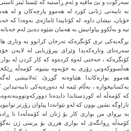
سەرکوت و بێ مافیە و ئەم ڕاستیە کە ئێستا ئیتر ئاست
بە تایبەتی ژنانی کورد لە هەموو پارچەکان و لە هە
خۆیان، نیشان داوە. لە کۆتاییدا ئاماژەی بەوەدا کە خەب
نیە و بەڵکوو پیاوانیش بە هەمان شێوە دەبێ لەم خەباتەد
بڕگەیەکی تری کۆنگرەکە تەرخان کرابوو بە وتاری ھا
سەرەتای وتارەکەیدا وێرای پیرۆزبایی لە لایەن خۆی
کۆنگرەکە ، جەختی لەوە کردەوە کە کار کردن لە بواری
ھەڵسووکەوتی زۆری بە خۆیەوە بینیوە، کۆمەڵە ڕێکخر
ھەموو بوارەکاندا ھێناوەتە گوڕێ، ئەلانیشی لە
یەکسانیخوازە ، بەڵام ئێمە لە دەورەیەکی تایبەتیداین ک
کە کۆمەڵە لە کوردستاندا دایدەنا دوورکەوتووینەتەوە
تاراوگە نشین بوون کە لەو نێوانەدا پیاوان زۆرتر توانیو
بە بڕوای من بواری کار بۆ ژنان لە کۆمەڵەدا تا ڕاد
کۆمەڵە ڕوانگەی لە بواری ھزری بۆ پرسی ژن نەگۆڕد