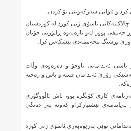
رد و ئاواتی سەرکەوتنی بۆ کردن.
چالاکییەکانی ئاسۆی ژنی کورد لە کوردستان
 حەنیفی پوور لەو بارەیەوە ڕاپۆرتی خۆیان
هاورێ پڕشنگ محەممەدی پێشکەش کرا.
باسی ئەندامانی ناوخۆ و دەرەوەی وڵات
 بەشێکی زۆرێ ئەندامان قسە و باس و رەخنە
ەکە.
ەرنامەی کاری کۆنگرە بوو، پاش ئاڵووگۆری
ەیاننامەی پێشنیارکراو کەوتە بەر دەنگی
ئەندامانی نوێی بەرێوەبەری ئاسۆی ژنی کورد