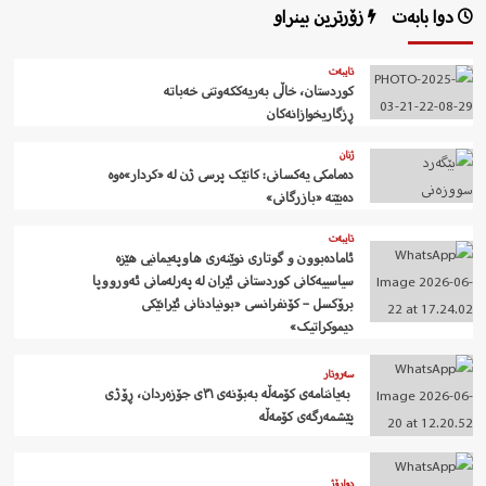
دوا بابەت
زۆرترین بینراو
تایبەت
کوردستان، خاڵی بەریەککەوتنی خەباتە
ڕزگاریخوازانەکان
ژنان
دەمامکی یەکسانی: کاتێک پرسی ژن لە «کردار»ەوە
دەبێتە «بازرگانی»
تایبەت
ئامادەبوون و گوتاری نوێنەری هاوپەیمانیی هێزە
سیاسییەکانی کوردستانی ئێران لە پەرلەمانی ئەورووپا
برۆکسل – کۆنفرانسی «بونیادنانی ئێرانێکی
دیموکراتیک»
سەروتار
‍ بەیاننامەی کۆمەڵە بەبۆنەی ٣١ی جۆزەردان، ڕۆژی
پێشمەرگەی کۆمەڵە
دواڕۆژ