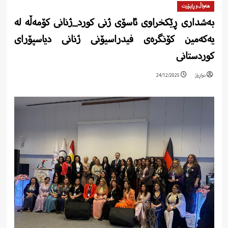
هەواڵ و ڕاپۆرت
بەشداری ڕێکخراوی ئاسۆی ژنی کورد_ژنانی کۆمەڵە لە
یەکەمین کۆنگرەی فیدراسیۆنی ژنانی دیاسپۆرای
کوردستانی
دواڕۆژ
24/12/2025