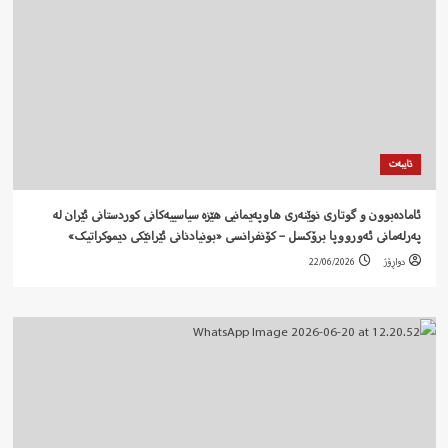
تایبەت
ئامادەبوون و گوتاری نوێنەری هاوپەیمانیی هێزە سیاسییەکانی کوردستانی ئێران لە
پەرلەمانی ئەورووپا برۆکسل – کۆنفرانسی «بونیادنانی ئێرانێکی دیموکراتیک»
دواڕۆژ
22/06/2026