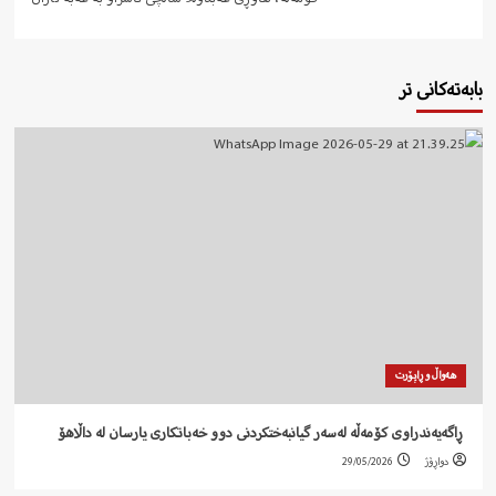
بابەتەکانی تر
هەواڵ و ڕاپۆرت
‍ ڕاگەیەندراوی کۆمەڵە لەسەر گیانبەختکردنی دوو خەباتکاری یارسان لە داڵاهۆ
دواڕۆژ
29/05/2026