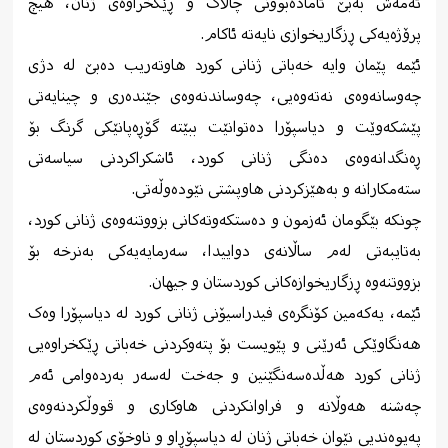
ئەمەش بەبێ ئامادەبوونی چالاک و ڕێکخراوەی ژنان، هیچ
پرۆژەیەکی ڕزگاریخوازی نایەتە ئاکام.
ئێمە پێمان وایە خەباتی ژنانی کورد هاوتەریب دەبێ لە دژی
چەوسانەوەی نەتەوەیی، چەوساندنەوەی جێندەری و چینایەتی
پێشکەوێت و دیاسپۆرا دەتوانێت ببێتە گۆڕەپانێکی گرنگ بۆ
ڕەنگدانەوەی دەنگی ژنانی کورد، ئاشکراکردنی سیاسەتی
ستەمکارانە و بەهێزکردنی هاوپشتی نێودەوڵەتی.
چونکە بێگومان ئەزمون و دەستکەوتەکانی بزووتنەوەی ژنانی کورد،
بەتایبەتی لەم ساڵانەی دواییدا، سەرمایەیەکی بەنرخە بۆ
بزووتنەوە ڕزگاریخوازەکانی کوردستان و جیهان.
ئێمە، یەکەمین کۆنگرەی فیدراسیۆنی ژنانی کورد لە دیاسپۆرا وەک
هەنگاوێکی ئەرێنی و پێویست بۆ پتەوکردنی خەباتی ڕێکخراوەیی
ژنانی کورد هەڵدەسەنگێنین و جەخت لەسەر بەردەوامی ئەم
چەشنە هەوڵانە و فراوانکردنی هاوکاری و قووڵکردنەوەی
پەیوەندیی نێوان خەباتی ژنان لە دیاسپۆڕاو و ناوخۆی کوردستان لە