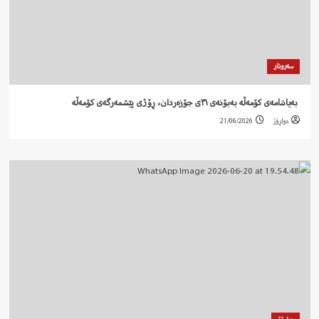
سەروتار
‍ بەیاننامەی کۆمەڵە بەبۆنەی ٣١ی جۆزەردان، ڕۆژی پێشمەرگەی کۆمەڵە
دواڕۆژ
21/06/2026