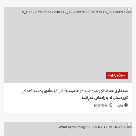
هەواڵ و ڕاپۆرت
بەشداری هەیئەتێکی پێوەندییە نێونەتەوەییەکانی کۆمەڵەی زەحمەتکێشانی
کوردستان لە پەرلەمانی فەڕانسە
دواڕۆژ
10/05/2026