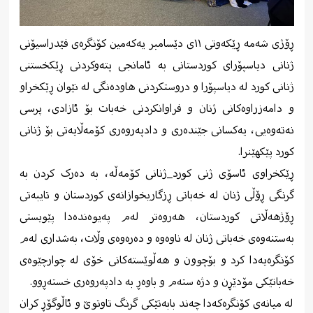
ڕۆژی شەمە ڕێکەوتی ١١ی دێسامبر یەکەمین کۆنگرەی فێدراسیۆنی
ژنانی دیاسپۆرای کوردستانی بە ئامانجی پتەوکردنی ڕێکخستنی
ژنانی کورد لە دیاسپۆرا و دروستکردنی هاودەنگی لە نێوان ڕێکخراو
و دامەزراوەکانی ژنان و فراوانکردنی خەبات بۆ ئازادی، پرسی
نەتەوەیی، یەکسانی جێندەری و دادپەروەری کۆمەڵایەتی بۆ ژنانی
کورد پێکهێنرا.
ڕێکخراوی ئاسۆی ژنی کورد_ژنانی کۆمەڵە، بە دەرک کردن بە
گرنگی ڕۆڵی ژنان لە خەباتی ڕزگاریخوازانەی کوردستان و تایبەتی
ڕۆژهەڵاتی کوردستان، هەروەتر لەم پەیوەندەدا پێویستی
بەستنەوەی خەباتی ژنان لە ناوەوە و دەرەوەی وڵات، بەشداری لەم
کۆنگرەیەدا کرد و بۆچوون و هەڵوێستەکانی خۆی لە چوارچێوەی
خەباتێکی مۆدێڕن و دژە ستەم و باوەڕ بە دادپەروەری خستەڕوو.
لە میانەی کۆنگرەکەدا چەند بابەتێکی گرنگ تاوتوێ و ئاڵوگۆڕ کران