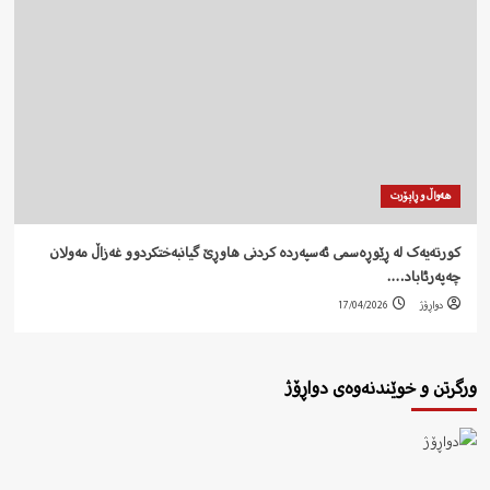
هەواڵ و ڕاپۆرت
کورتەیەک لە ڕێوڕەسمی ئەسپەردە کردنی هاوڕێ گیانبەختکردوو غەزاڵ مەولان
چەپەرئاباد….
دواڕۆژ
17/04/2026
ورگرتن و خوێندنەوەی دواڕۆژ