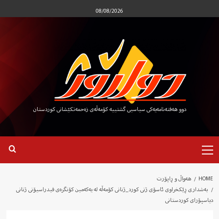
Ski
08/08/2026
t
conten
دوو هەفتەنامەیەکی سیاسیی گشتییە کۆمەڵەی زەحمەتکێشانی کوردستان
Primary
Menu
HOME
هەواڵ و ڕاپۆرت
بەشداری ڕێکخراوی ئاسۆی ژنی کورد_ژنانی کۆمەڵە لە یەکەمین کۆنگرەی فیدراسیۆنی ژنانی
دیاسپۆرای کوردستانی