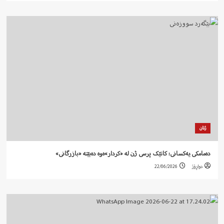
ژنان
دەمامکی یەکسانی: کاتێک پرسی ژن لە «کردار»ەوە دەبێتە «بازرگانی»
دواڕۆژ
22/06/2026