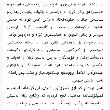
کە بەشێک لەوانە بریتی بوون لە پێویستی ڕێکخستنی سەربەخۆ و
هۆشیارانەی ژنانی کورد لە بەرامبەر بە پێکهاتە پیاوسالارییەکان و
سیاسەتی جیاکاری حکومەتەکان و ڕۆڵی ژنانی کورد لە خەباتی
نەتەوەیی، کۆمەڵایەتی، سیاسی و کلتووریدا. گرنگی پاراستنی
شوناس و زمانی کوردی لە هەلومەرجی کۆچ و دەرەوەی وڵاتدا.
بەدواداچوون بۆ بارودۆخی ژنانی کورد لە بەشە جیاجیاکانی
کوردستان و کاریگەریی سیاسەتی ستەمکارانەی حکومەتە
دەسەڵاتدارەکان و کۆمەڵگەی نەریتی لەسەر ژیان و خەبات و
پێگەیان. هەروەتر جەختکردنەوە لەسەر هاودەنگی و هاوکاری
نێودەوڵەتی لەگەڵ بزووتنەوە پێشکەوتنخواز و یەکسانیخوازانەکان
لەسەر ئاستی جیهانی.
لەم نێوەدا ڕێکخراوی ئاسۆی ژنی کورد_ژنانی کۆمەڵە، لە وتار و
گفتوگۆکانیاندا جەختیان لەوە کردەوە کە ڕزگاری ژنان بەشێکی
دانەبڕاوە لە ڕزگاری کۆمەڵگە، پرسی نەتەوەیی و چینایەتی، کە