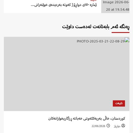
ژمارە ١٥٠ی دواڕۆژ کەوتە بەردیدەی خوێنەرانی…
ڕەنگە ئەم بابەتانەت لەدەست داوێت
تایبەت
کوردستان، خاڵی بەریەککەوتنی خەباتە ڕزگاریخوازانەکان
دواڕۆژ
22/06/2026