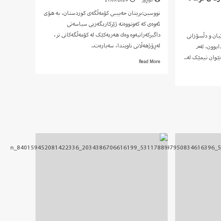
دواڕۆژ
21/09/2024
نووسین:بریتان حەبیبی کۆمەڵگەی کوردستان، بە هۆی
ئەوەی کە کەوتووەتە ژێرکاریگەریی سیاسەتی
داگیرکەرانیەوە وەك هەریەکێک لە کۆمەڵگەکانی تر،
ان و دڵسۆزانی
لەڕۆژهەڵاتی ناویندا، سەبارەت...
ابوون، لەم
ێوان تیمێک لە...
Read
Read More
more
about
ئێستدلالی
ژن
لە
کوردستان….!