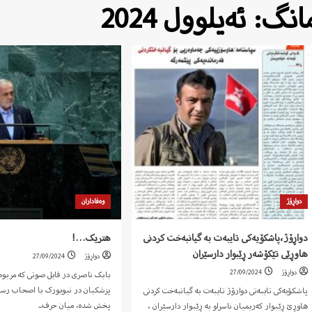
انگ:
ئەیلوول 2024
دواڕۆژ
وەفاداران
دواڕۆژ،پاشکۆیەکی تایبەت بە گیانبەخت کردنی
هتریک…!
هاوڕێی تێکۆشەر ڕێبوار دارسێران
دواڕۆژ
27/09/2024
دواڕۆژ
27/09/2024
بابک ناصری در فایل صوتی که مربو
پزشکیان در نیویورک با اصحاب رسان
پاشکۆیەکی تایبەتی دوارۆژ تایبەت بە گیانبەخت کردنی
پخش شده، میان حرف...
هاوڕێ ڕێبوار کەریمیان ناسراو بە ڕێبوار دارسێران ،