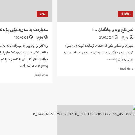
داسێران
ئیسلام
وەفاداران
مێژوو
خبر تلخ بود و جانگداز….!
سەبارەت بە سەربەخۆیی پۆلەند
دواڕۆژ
21/09/2024
دواڕۆژ
19/09/2024
شهرام وحدانی یکی از رفقای فرمانده کومه‌له‌، ڕێبوار
وەرگێرانی پەرویز ڕەحیمزادە نامە بە
کریمیان در درگیری با نیروهای سپاه در منطقه مرزی
پۆلەند ٢٧ی سێپتامبری ٨٠
مریوان جان باخت....
پۆلەندیانەی کە پاش یەکەمین دابەشبوو
پەڕەوازەی هەندەران...
Read
Read More
more
Read
Read More
about
more
خبر
about
تلخ
سەبارەت
بود
بە
و
سەربەخۆیی
جانگداز….!
پۆلەند..
کارل
مارکس