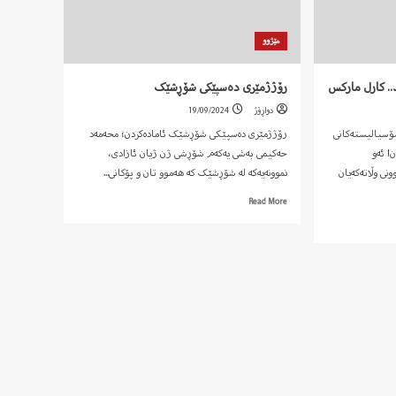
مێژوو
.. کارل مارکس
رۆژژمێری دەسپێکی شۆڕشێک
دواڕۆژ
19/09/2024
 سۆسیالیستەکانی
رۆژژمێری دەسپێکی شۆڕشێک ئامادەکردن؛ محەمەد
١٨ هاوڕێیان! ئەو
حەکیمی بەشی یەکەم شۆڕشی ژن ژیان ئازادی،
نی وڵاتەکەیان
نموونەیەکە لە شۆڕشێک کە هەموو تان و پۆکانی...
Read
Read More
more
about
رۆژژمێری
دەسپێکی
شۆڕشێک