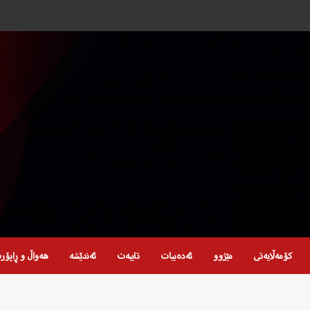
کۆمەڵایەتی
مێژوو
ئەدەبیات
تایبەت
ئەندێشە
هەواڵ و ڕاپۆر