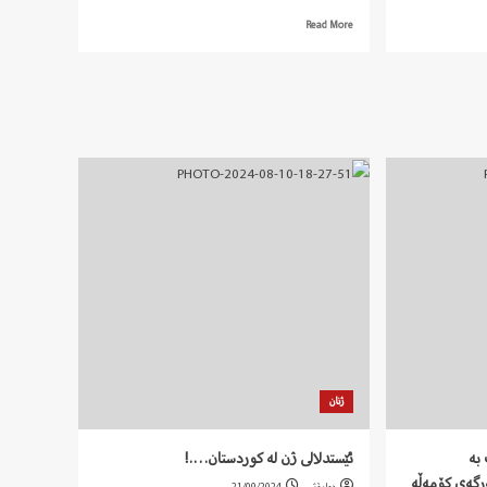
Read
Read More
more
about
برادری!
ژنان
بە
ئێستدلالی ژن لە کوردستان….!
رگەی کۆمەڵە