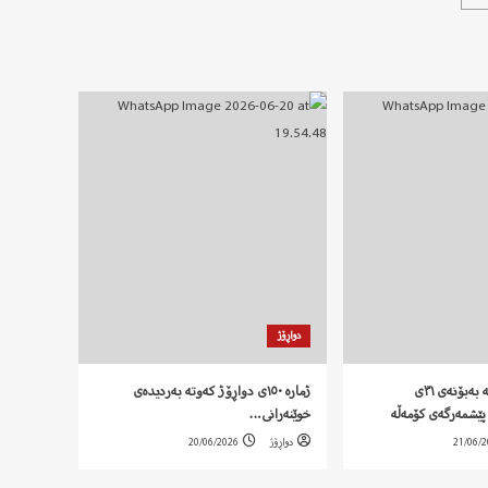
دواڕۆژ
‍ بەیاننامەی کۆمەڵە بەبۆنەی ٣١ی
ژمارە ١٥٠ی دواڕۆژ کەوتە بەردیدەی
پێشمەرگەی کۆمەڵە
خوێنەرانی…
21/06/
دواڕۆژ
20/06/2026