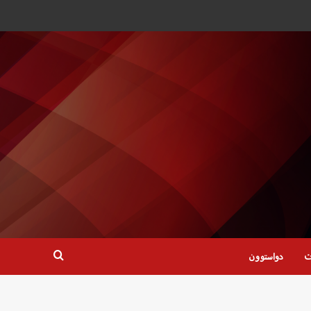
ت
دواستوون