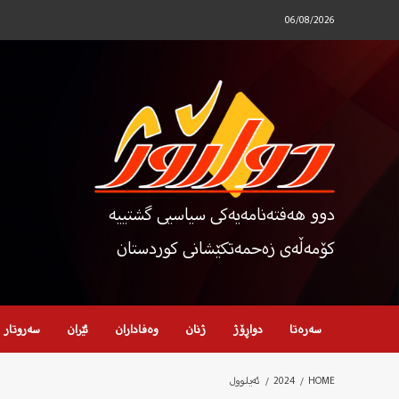
Ski
06/08/2026
t
conten
دوو هەفتەنامەیەکی سیاسیی گشتییە
کۆمەڵەی زەحمەتکێشانی کوردستان
سەرەتا
دواڕۆژ
ژنان
وەفاداران
ئێران
سەروتار
HOME
2024
ئەیلوول