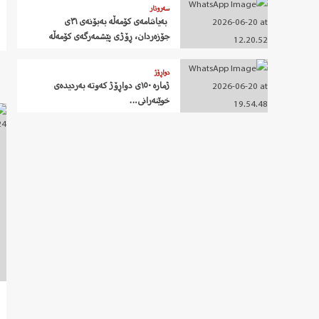
سەروتار
‍ بەیاننامەی کۆمەڵە بەبۆنەی ٣١ی
جۆزەردان، ڕۆژی پێشمەرگەی کۆمەڵە
دواڕۆژ
ژمارە ١٥٠ی دواڕۆژ کەوتە بەردیدەی
خوێنەرانی…