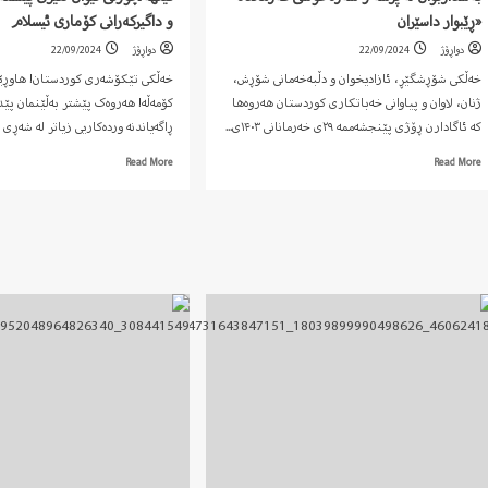
«ڕێبوار داسێران
و داگیرکەرانی کۆماری ئیسلام
دواڕۆژ
22/09/2024
دواڕۆژ
22/09/2024
خەڵکی شۆڕشگێڕ، ئازادیخوان و دڵبەخەمانی شۆڕش،
خەڵکی تێکۆشەری کوردستان! هاوڕێی
ژنان، لاوان و پیاوانی خەباتکاری کوردستان هەروەها
کۆمەڵە! هەروەک پێشتر بەڵێنمان پێد
کە ئاگادارن ڕۆژی پێنجشەممە ٢٩ی خەرمانانی ١۴۰٣ی...
ڕاگەیاندنە وردەکاریی زیاتر لە شەڕی ن
Read
Read
Read More
Read More
more
more
about
about
سپاسنامەی
ڕاگەیاندنی
خەڵکی
ژمارە
داسێران
دوو
و
سەبارەت
مەریوان
بە
بۆ
تێکهەڵچوونی
بەشداربوان
نێوان
لە
هێزی
پرسە
پێشمەرگەی
و
کۆمەڵە
سەرەخۆشی
و
فەرماندە
داگیرکەرانی
«ڕێبوار
کۆماری