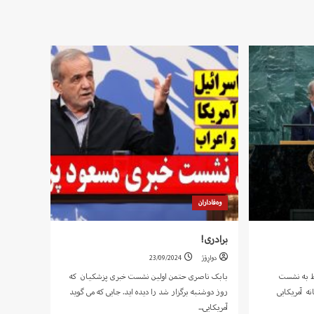
وەفاداران
برادری!
دواڕۆژ
23/09/2024
ط به نشست
بابک ناصری حتمن اولین نشست خبری پزشکیان که
ه آمریکایی
روز دوشنبه برگزار شد را دیده اید. جایی که می گوید
آمریکایی...