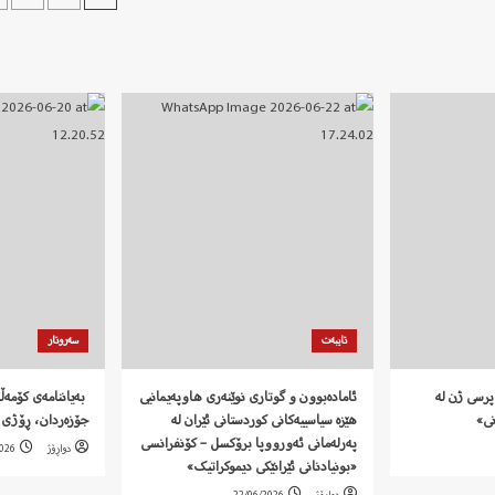
پاڕادایمێکی
پەڕەی
مەعریفی
بابەتەکان
رەفتاری(CB)
تایبەت
سەروتار
پرسی ژن لە
ئامادەبوون و گوتاری نوێنەری هاوپەیمانیی
نی»
هێزە سیاسییەکانی کوردستانی ئێران لە
جۆزەردان، ڕۆژی 
پەرلەمانی ئەورووپا برۆکسل – کۆنفرانسی
دواڕۆژ
2026
«بونیادنانی ئێرانێکی دیموکراتیک»