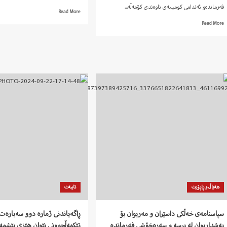
فەرماندەو ئەندامی کومیتەی ناوەندی کۆمەڵە...
Read
Read More
more
Read
Read More
about
more
هتریک…!
about
دواڕۆژ،پاشکۆیەکی
تایبەت
بە
گیانبەخت
کردنی
هاوڕێی
تێکۆشەر
ڕێبوار
دارسێران
هەواڵ و ڕاپۆرت
تایبەت
سپاسنامەی خەڵکی داسێران و مەریوان بۆ
ڕاگەیاندنی ژمارە دوو سەبارەت 
بەشداربوان لە پرسە و سەرەخۆشی فەرماندە
تێکهەڵچوونی نێوان هێزی پێشمە