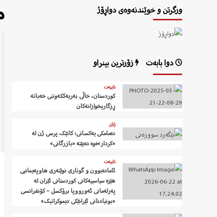
م
ورگرتن و خوێندنەوەی دواڕۆژ
دوا بابەت
زۆرترین بینراو
تایبەت
کوردستان، خاڵی بەریەککەوتنی خەباتە
ڕزگاریخوازانەکان
ژنان
دەمامکی یەکسانی: کاتێک پرسی ژن لە
«کردار»ەوە دەبێتە «بازرگانی»
تایبەت
ئامادەبوون و گوتاری نوێنەری هاوپەیمانیی
هێزە سیاسییەکانی کوردستانی ئێران لە
پەرلەمانی ئەورووپا برۆکسل – کۆنفرانسی
«بونیادنانی ئێرانێکی دیموکراتیک»