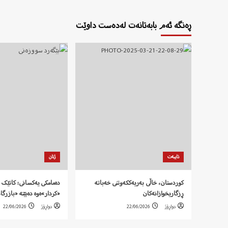
ڕەنگە ئەم بابەتانەت لەدەست داوێت
تایبەت
ژنان
کوردستان، خاڵی بەریەککەوتنی خەباتە
دەمامکی یەکسانی: کاتێک 
ڕزگاریخوازانەکان
«کردار»ەوە دەبێتە «بازرگا
دواڕۆژ
22/06/2026
دواڕۆژ
22/06/2026