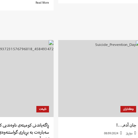
more
Read
Read More
about
more
بیست
about
و
بەیاننامەی
شەش
هاوبەشی
ڕێکخراوی
ڕێکخراوە
مافی
خوێندکارییەکان
مرۆڤی
و
داوای
خوێندکارانی
هەڵوەشاندنەوەی
سەرتاسەری
دەستبەجێی
وڵات
سزای
بەبۆنەی
سێدارەی
دووهەمین
پەخشان
ساڵڕۆژی
عەزیزییان
سەرهەڵدانی
کرد
شۆڕشی
(ژن،
ژیان،
ئازادی)
وەفاداران
تایبەت
جان آدم…!
ڕاگەیاندنی کومیتەی ناوەندیی ک
سەبارەت به بڕیاری گواستنەوەی
دواڕۆژ
08/09/2024