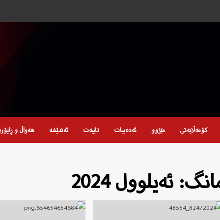
کۆمەڵایەتی
مێژوو
ئەدەبیات
تایبەت
ئەندێشە
هەواڵ و ڕاپۆر
انگ:
ئەیلوول 2024