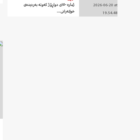
ژمارە ١٥٠ی دواڕۆژ کەوتە بەردیدەی
خوێنەرانی…