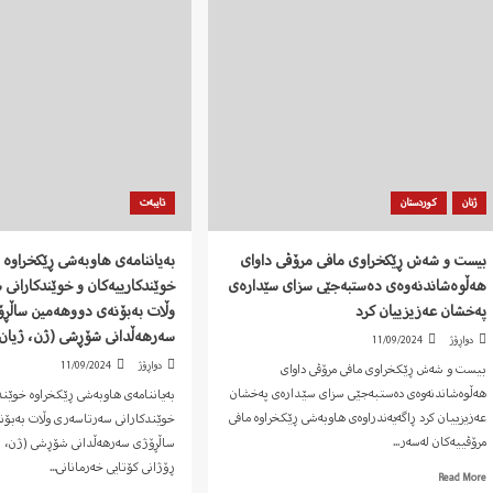
ژنان
کوردستان
تایبەت
بیست و شەش ڕێکخراوی مافی مرۆڤی داوای
بەیاننامەی هاوبەشی ڕێکخراوە
هەڵوەشاندنەوەی دەستبەجێی سزای سێدارەی
خوێندکارییەکان و خوێندکارانی
پەخشان عەزیزییان کرد
وڵات بەبۆنەی دووهەمین ساڵڕ
سەرهەڵدانی شۆڕشی (ژن، ژیان،
دواڕۆژ
11/09/2024
دواڕۆژ
11/09/2024
بیست و شەش ڕێکخراوی مافی مرۆڤی داوای
هەڵوەشاندنەوەی دەستبەجێی سزای سێدارەی پەخشان
بەیاننامەی هاوبەشی ڕێکخراوە خوێند
عەزیزییان کرد ڕاگەیەندراوەی هاوبەشی ڕێکخراوە مافی
خوێندکارانی سەرتاسەری وڵات بەبۆن
مرۆڤییەکان لەسەر...
ساڵڕۆژی سەرهەڵدانی شۆڕشی (ژن، ژی
ڕۆژانی کۆتایی خەرمانانی...
Read
Read More