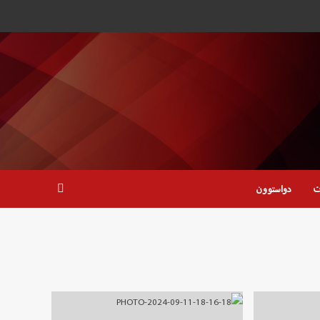
ت
دواستوون