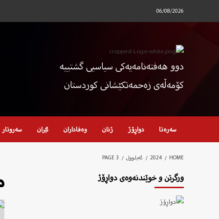
Ski
06/08/2026
t
conten
دوو هەفتەنامەیەکی سیاسیی گشتییە
کۆمەڵەی زەحمەتکێشانی کوردستان
سەرەتا
دواڕۆژ
ژنان
وەفاداران
ئێران
سەروتار
HOME
2024
ئەیلوول
PAGE 3
م
ورگرتن و خوێندنەوەی دواڕۆژ