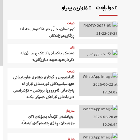
دوا بابەت
زۆرترین بینراو
تایبەت
کوردستان، خاڵی بەریەککەوتنی خەباتە
ڕزگاریخوازانەکان
ژنان
دەمامکی یەکسانی: کاتێک پرسی ژن لە
«کردار»ەوە دەبێتە «بازرگانی»
تایبەت
ئامادەبوون و گوتاری نوێنەری هاوپەیمانیی
هێزە سیاسییەکانی کوردستانی ئێران لە
پەرلەمانی ئەورووپا برۆکسل – کۆنفرانسی
«بونیادنانی ئێرانێکی دیموکراتیک»
سەروتار
‍ بەیاننامەی کۆمەڵە بەبۆنەی ٣١ی
جۆزەردان، ڕۆژی پێشمەرگەی کۆمەڵە
دواڕۆژ