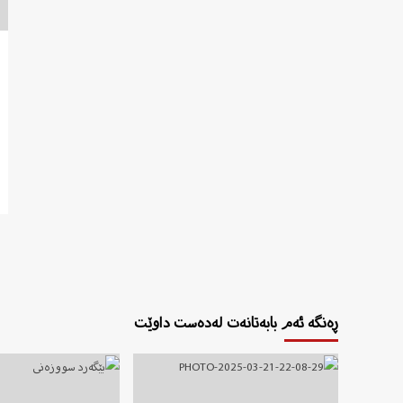
ڕەنگە ئەم بابەتانەت لەدەست داوێت