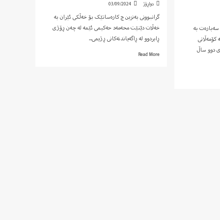
دواڕۆژ
03/09/2024
گرانبوونی بەنزین چ کارەساتێک بۆ خەڵکی ئێران بە
خەڵات دێنێت محەمەد حەکیمی ئێمە لە چەن ڕۆژی
 سەبارەت به
ڕابردوو لە ڕاگەیاندنەکانی ڕژیمی...
 کۆمەڵانی
 دوو ساڵ
Read
Read More
more
about
گرانبوونی
بەنزین
چ
کارەساتێک
بۆ
خەڵکی
ئێران
بە
خەڵات
دێنێت