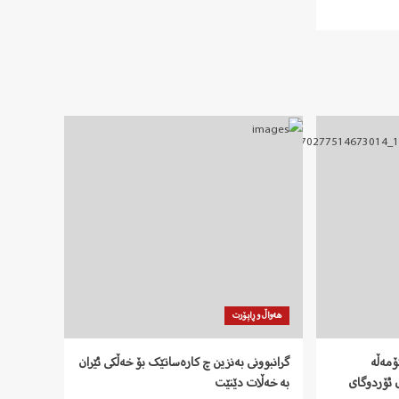
هەواڵ و ڕاپۆرت
ۆمەڵە
گرانبوونی بەنزین چ کارەساتێک بۆ خەڵکی ئێران
 ئۆردوگای
بە خەڵات دێنێت