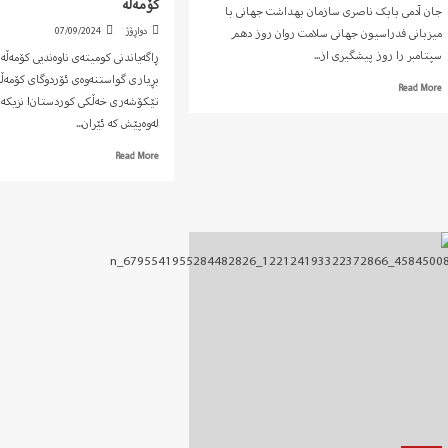
کۆمەڵە
جان آدمی بابک ناصری سازمان بهداشت جهانی با
دواڕۆژ
07/09/2024
میزبانی فدراسیون جهانی سلامت روان روز دهم
سپتامبر را روز پیشگیری از...
ڕاگەیاندنی کومیتەی ناوەندیی کۆمەڵە
بڕیاری گواستنەوەی ئۆردوگای کۆمەڵە
Read
Read More
تێکۆشەری خەڵکی کوردستان! نزیکەی
more
about
لەوەپێش که ئێران...
جان
Read
Read More
آدم…!
more
about
ڕاگەیاندنی
کومیتەی
ناوەندیی
کۆمەڵە
سەبارەت
به
بڕیاری
گواستنەوەی
ئۆردوگای
کۆمەڵە