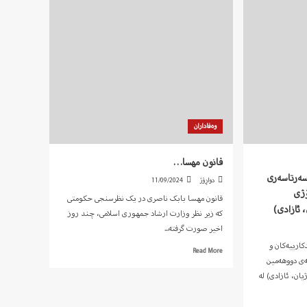
وەفاداران
قانون مهسا…
 سەرتاسەری
دواڕۆژ
11/09/2024
ۆژی
قانون مهسا بابک ناصری در یک نظرسنجی حکومتی
 ئازادی)
که زیر نظر وزارت ارشاد جمهوری اسلامی، چند روز
اخیر صورت گرفته...
کارییەکان و
Read
Read More
ەی دووهەمین
more
about
ان، ئازادی) لە
قانون
مهسا…