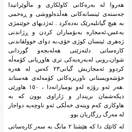
هه‌روا له‌ به‌ره‌كانی كاولكاری و ماڵوێرانیدا
جه‌سته‌ی ئینسانه‌كانی هه‌ڵده‌لووشی و ڕەحمی
بە هیچ گیانلبەرێک نەدەکرد .‌ ئه‌ژدیهای خوێنمژی
به‌عس،ئەمجارە به‌بۆمباران كردن و ڕژاندنی
ژه‌هری ئینسان كوژی خۆی،بە دوای خوولقاندنی
کارەساتی دلتەزێنی هەلەبجەو گوردانی
شوان،رویی لەبەرەیەکی تری هاوڕیانی کۆمەڵە
کردوو ئەمجاریش گیانی٢٣ کەس لە هەرە
خۆشەویستانی ناوریزەکانی کۆمەلەی هەستاند
.هەر ئەو رۆژە لەو بومبارانەدا ، ١٥٠ هاورێی
دیكەشمان بریندار و ژاراوی بوون كە بە
هاوكاری كەم وینەی خەڵكی ئەو ناوچەیە دواجار
لە مەرگ رزگاریان بوو.
لە كاتێك دا كە هێشتا ٢ مانگ بە سەر كارەساتی