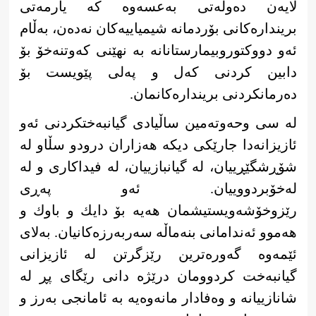
لایەن دەوڵەتی بەعسەوە كە یارمەتی
بریندارەكانی بۆردمانە شیمیاییەكان نەدەن، بەڵام
ئەو دووكتوروبیمارستانانە بە نهێنی كەوتنەخۆ بۆ
دابین كردنی كەل و پەلی پێویست بۆ
دەرمانكردنی بریندارەكانمان.
له سی وحەوتەمین ساڵیادی گیانبەختكردنی ئەو
ئازیزانەدا جارێكی دیكە هەزاران درودو سڵاو لە
شۆڕشگێڕییان، لە گیانبازییان، لە فیداكاری و لە
‌لەخۆبردووییان. ئەو پەڕی
رێزوخۆشەویستیشمان هەیە بۆ دایك و باوك و
هەموو ئەندامانی بنەماڵە سەربەرزەكانیان. بەلای
ئێمەوە گەورەترین رێزگرتن لە ئازیزانی
گیانبەخت كردوومان درێژە دانی رێگای پڕ لە
شانازییانە و وەفادار مانەوەیە بە ئامانجی بەرز و