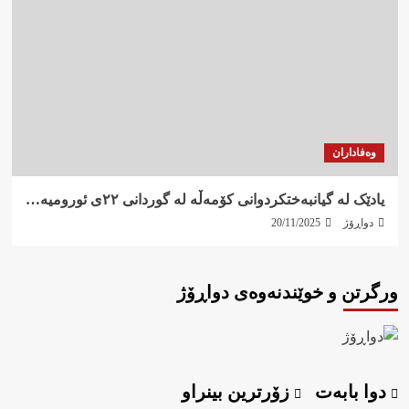
وەفاداران
یادێک لە گیانبەختکردوانی کۆمەڵە لە گوردانی ٢٢ی ئورومیە…
دواڕۆژ
20/11/2025
ورگرتن و خوێندنەوەی دواڕۆژ
دوا بابەت
زۆرترین بینراو