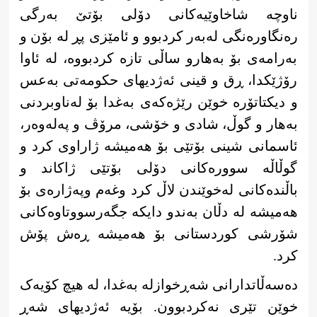
ناوچە شاخاوێیەکانی دۆلی بۆتێ به‌رگی
ره‌نگاوره‌نگی له‌به‌ر كردبوو و ئامێزی پڕ له‌ بۆن و
به‌رامه‌ی بۆ بەهارو ساڵی تازه‌ كردبووه‌، له‌ ئاوا
رۆژێكدا، ڕق و قینی ئه‌ژدیهای حكومه‌تی به‌عس
و دیكتاتۆره‌ خوێن رێژه‌كه‌ی بەغدا بۆ له‌ناوبردنی
به‌هار و گوڵ، شادی و خۆشی، مرۆڤ و په‌له‌وه‌ر،
ئاسمانی شینی بۆتێی بۆ هه‌میشه‌ ژاراوی كرد و
گوڵاڵه‌ سووره‌كانی دۆلی بۆتێی ژاكاند و
باڵنده‌كانی له‌خوێندن لاڵ كرد وغەم وپەژارەی بۆ
هه‌میشه‌ له‌ دڵان بەندو دایکە جگەرسووتاوەکانی
شۆرشی کوردستانی بۆ هەمیشە ڕەش پۆش
کرد.
ده‌سه‌ڵاتدارانی شه‌ڕخوازله‌ به‌غدا، لە هیچ کۆیەک
خوێن تێری نه‌كردبوون. بۆیە ئه‌ژدیهای شه‌ڕ