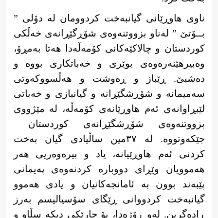
ناوی هاوڕێانی گیانبەخت کردوومان لە دۆلی ”
بــۆتێ ” له‌ناو بزووتنه‌وه‌ی شۆڕگێڕانه‌ی خه‌ڵكی
كوردستان و چالاكێه‌كانی كۆمه‌ڵه‌دا‌ هه‌تا به‌مڕۆ،
وه‌بیرهێنه‌ره‌وه‌ی بوێری و خه‌باتكاری بووه‌ و
ده‌شبێ. ڕێباز و ڕه‌وشت و هه‌ڵسووكه‌وتی
سه‌میمانه‌ و شۆڕشگێڕانه و گیانبازی و خه‌باتی
لێبڕاوانه‌ی ئه‌م هاوڕێانەی كۆمه‌ڵه‌، له‌ مێژووی
بزووتنه‌وه‌ی شۆڕشگێڕانه‌ی كوردستان
جێكه‌وتووه‌. له‌ ٣٧مین ساڵیادی گیان به‌خت
كردنی ئه‌م هاوڕێیانه‌، یاد و بیره‌وه‌ریی هه‌ر
هه‌موویان وێڕای دووباره‌ كردنه‌وه‌ی په‌یمانی
پێبه‌ند بوون به‌ ئامانجه‌كانیان و یادی هه‌موو
گیانبه‌خت كردووانی ڕێگای سۆسیالیسم به‌رز
ڕاده‌گرین. له‌و ڕۆژه‌دا، بۆ جارێكی دیكه‌ سڵاو و