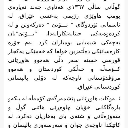
گوڵانی ساڵی ١٣٦٧ی هه‌تاوی، چه‌ند ته‌یاره‌ی
بومب هاوێژی رژیمی به‌عسی عێراق، له‌
ئاسمانی ئۆردوگای ” بـــۆتێ ” ده‌ركه‌وتن و له‌
كرده‌وه‌یه‌كی جینایه‌تكارانه‌دا، “بـــۆتێ”یان
بەچه‌كی شیمیایی بومباران كرد. به‌م جۆره‌
كاره‌ساتێكی ده‌ڵته‌زین خولقا كه‌ خه‌مێكی یەکجار
قورسی خسته‌ سه‌ر دڵی هەموو هاوڕێانی
کــۆمەڵە و خه‌ڵكی كوردستان و هه‌موو
مرۆڤدۆستانی ناوچەکە لە دۆلی بالیسانی
کوردستانی عێڕاق.
ئــەوکات هاوڕێانی پێشمەرگەی کۆمەڵە لە بنکەو
بارەگاکانی خۆیان چاوه‌ڕێی هاتنی گوڵ و
سه‌وزه‌ڵانی و شنه‌ی بای به‌هاریان ده‌كرد، له‌
كاتێكدا ناوچەی جوان و سه‌رسه‌وزی بالیسان و