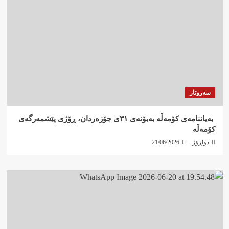
سەروتار
‍ بەیاننامەی کۆمەڵە بەبۆنەی ٣١ی جۆزەردان، ڕۆژی پێشمەرگەی
کۆمەڵە
دواڕۆژ
21/06/2026