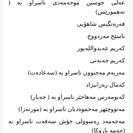
عەلی حوسین موحەمەدی ناسراو بە (
تەهمورێس)
فەرەنگیس شاهۆیی
ناسێح مەردووخ
کەریم عەبدواللەپور
کەریم جەنەتی
مەریەم مەجنوون ناسراو بە (سەعادەت)
کەمال رەزانیژاد
کەیومەرس مەهاجێر ناسراو بە ( جەبار)
مەنووچێهر مەحموەدیان ناسراو بە (مورتەزا)
مەحەمەد رەسوولی خۆش سەفەت ناسراو بە
(حەمە بازوکا)