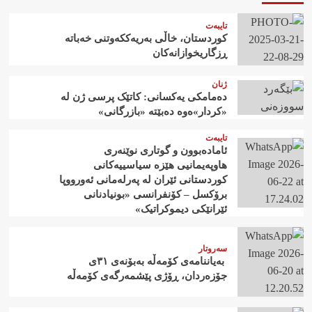
تایبەت
کوردستان، خاڵی بەریەککەوتنی خەباتە
ڕزگاریخوازانەکان
ژنان
دەمامکی یەکسانی: کاتێک پرسی ژن لە
«کردار»ەوە دەبێتە «بازرگانی»
تایبەت
ئامادەبوون و گوتاری نوێنەری
هاوپەیمانیی هێزە سیاسییەکانی
کوردستانی ئێران لە پەرلەمانی ئەورووپا
برۆکسل – کۆنفرانسی «بونیادنانی
ئێرانێکی دیموکراتیک»
سەروتار
‍ بەیاننامەی کۆمەڵە بەبۆنەی ٣١ی
جۆزەردان، ڕۆژی پێشمەرگەی کۆمەڵە