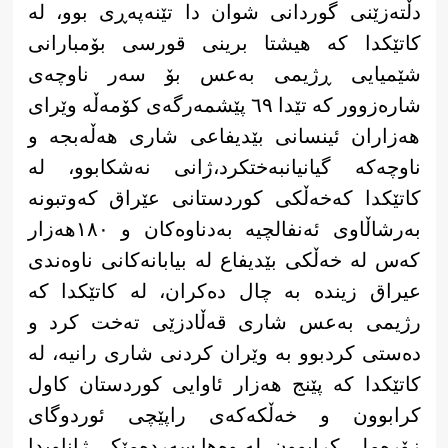
دڵتەزێنی گوردانی شوان دا تێنەپەڕی بوو، لە
كاتێكدا كە هیشتا برینی قورسی بۆمبارانی
شێمیایی ڕژیمی بەعس بۆ سەر ناوچەی
شارەزوور كە تێدا ٦٩ پێشمەرگەی كۆمەڵە وێرای
هەزاران ئینسانی بێدیفاعی شاری هەڵەبجە‌ و
ناوچەكە ‌گیانیانبەختكرد،ژانی نەشكابوو،‌ لە
كاتێكدا كەخەڵكی كوردستانی عێراق كەوتبونە
بەرشاڵاوی ئەنفالچیە بەدناوەكان و ١٨٠هەزار
كەس لە خەڵكی بێدیفاع لە بیابانەكانی ناوەندی
عیراق زیندە بە چال دەكران، لە كاتێكدا كە
رژیمی بەعس شاری قەڵادزێی تەخت كرد و
دەستی كردبوو بە وێران كردنی شاری رانیە، لە
كاتێكدا كە پێنج هەزار ئاوایی كوردستان كاول
كرابوون و خەڵكەكەی راپێچی ئوردوگای
زۆرەملی كرابوون، لە وەها سەردەمێكی ژاناویدا