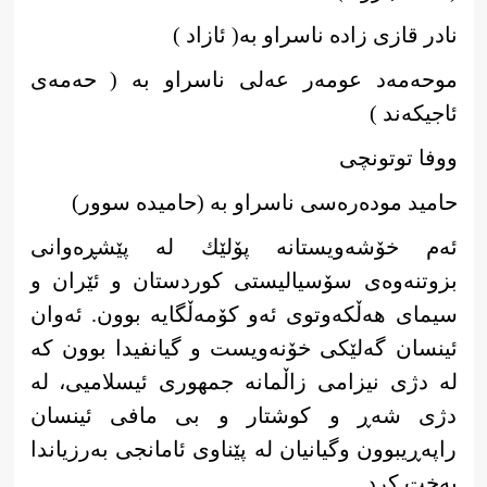
نادر قازی زاده ناسراو بە( ئازاد )
موحەمەد عومەر عەلی ناسراو بە ( حەمەی
ئاجیکەند )
ووفا توتونچی
حامید مودەرەسی ناسراو بە (حامیدە سوور)
ئەم خۆشەویستانە پۆلێك لە پێشڕەوانی
بزوتنەوەی سۆسیالیستی كوردستان و ئێران و
سیمای هەڵكەوتوی ئەو كۆمەڵگایە بوون. ئەوان
ئینسان گەلێكی خۆنەویست و گیانفیدا بوون كە
لە دژی نیزامی زاڵمانە جمهوری ئیسلامیی، لە
دژی شەڕ و كوشتار و بی مافی ئینسان
راپەڕیبوون وگیانیان لە پێناوی ئامانجی بەرزیاندا
بەخت كرد.