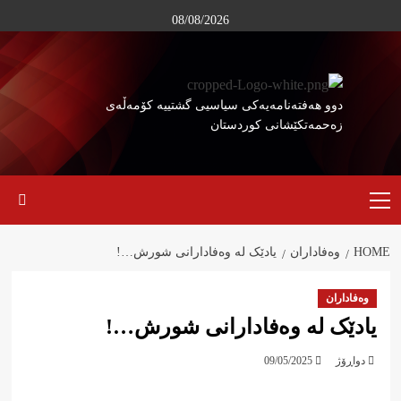
Ski
08/08/2026
t
conten
دوو هەفتەنامەیەکی سیاسیی گشتییە کۆمەڵەی
زەحمەتکێشانی کوردستان
Primary
Menu
HOME
وەفاداران
یادێک لە وەفادارانی شورش…!
وەفاداران
یادێک لە وەفادارانی شورش…!
دواڕۆژ
09/05/2025