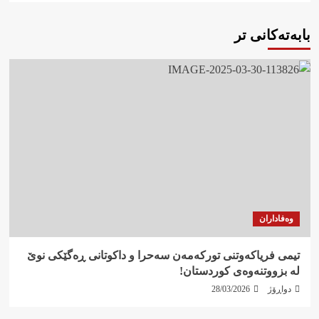
بابەتەکانی تر
وەفاداران
تیمی فریاکەوتنی تورکەمەن سەحرا و داکوتانی ڕەگێکی نوێ
لە بزووتنەوەی کوردستان!
دواڕۆژ
28/03/2026