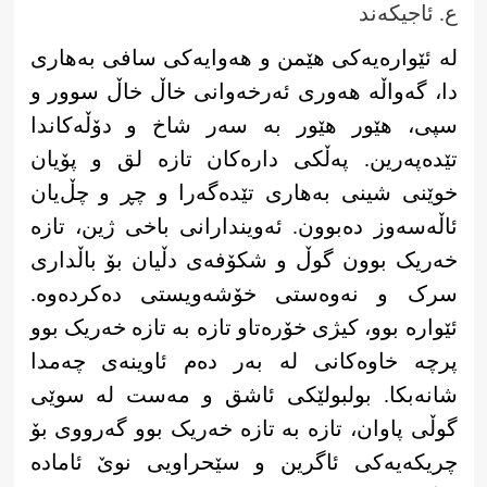
ع. ئاجیکەند
لە ئێوارەیەکی هێمن و هەوایەکی سافی بەهاری
دا، گەواڵە هەوری ئەرخەوانی خاڵ خاڵ سوور و
سپی، هێور هێور بە سەر شاخ و دۆڵەکاندا
تێدەپەرین. پەڵکی دارەکان تازە لق و پۆیان
خوێنی شینی بەهاری تێدەگەرا و چڕ و چڵ‌یان
ئاڵەسەوز دەبوون. ئەویندارانی باخی ژین، تازە
خەریک بوون گوڵ و شکۆفەی دڵیان بۆ باڵداری
سرک و نەوەستی خۆشەویستی دەکردەوە.
ئێوارە بوو، کیژی خۆرەتاو تازە بە تازە خەریک بوو
پرچە خاوەکانی لە بەر دەم ئاوینەی چەمدا
شانەبکا. بولبولێکی ئاشق و مەست لە سوێی
گوڵی پاوان، تازە بە تازە خەریک بوو گەرووی بۆ
چریکەیەکی ئاگرین و سێحراویی نوێ ئامادە