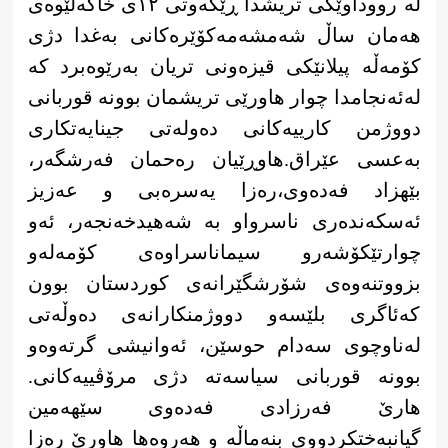
لە رووداوێکی تریشدا ڕێکەوتی ١٢ی خاکەلێوەی
هەمان ساڵ شەمشەمەکۆێرەکانی بەغدا دژی
کۆمەڵە پیلانێکی قیزەونی تریان بەرێوەبرد کە
لەئەنجامدا چوار هاورێی تریشمان بوونە قوربانی
دووژمن کارییەکانی دەولەتی جینایەتکاری
بەعسی عێراق.هاوڕێیان رەحمان فەرشگەر،
بێهزاد فەدەوی،رەزا یەسرەبی و عەزیز
ئەسکەندەری ناسرواو بە شەهیدخەنجەر، ئەو
چوارتێکۆشەرو سیماناسراوەی کۆمەلەو
بزووتنەوەی شۆرشگێرانەی کوردستان بوون
کەئاگری بلێسەو دووژمنکارانەی دەوڵەتی
لەناوچوی سەدام حوسێن، ئەوانیشی گرتەوەو
بوونە قوربانی سیاسەتە دژی مرۆڤییەکانی.
هارێ فەرزادی فەدەوی سێهەمین
گیانبەختکردووی بنەماڵە و هەروەها هاورێ رەزا