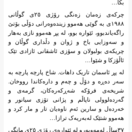
بکا…
چرکەی زەمان زەنگی رۆژی ٢٥ی گوڵانی
١٩٨٨ی بە گوێی هەموو زیندەوەرانی دۆڵی بۆتێ
راگەیاندبوو، ئێوارە بوو، لە پڕ هەموو نازی بەهار
و سەوزایی باخ و ژوان و دڵداری گوڵان و
چریکەی بولبولان و سۆزی ئاشقانی ئازادی تێک
ئاڵۆزکا و شێوا…
لە پڕ ئاسمان تاریک داهات. شاخ پارچە پارچە بە
سەر دەڕە و دۆڵ و چەم و دارەکاندا رووخان.
شریخەی فرۆکە شەڕکەرەکان، گرمەی و
گەردەلوولی ناپاڵم و پژانی تۆزی سیانور و
خەردەل و سارین ئەم ناوەیان تار و مار کرد و
هەموو شتێک لەبەریەک ترازا…
٣٧ساڵ له‌مه‌وبه‌رو له‌ ئێواره‌ی رۆژی ٢٥ی مانگی