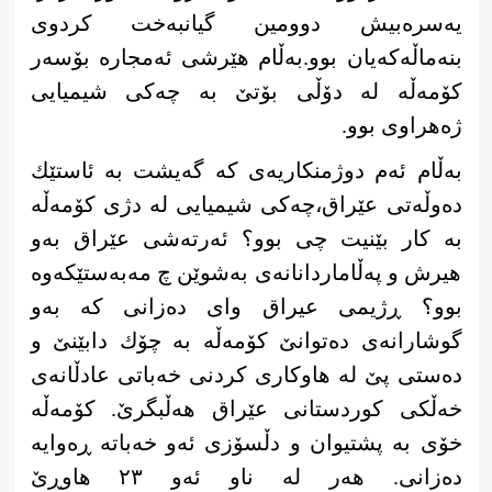
یەسرەبیش دوومین گیانبەخت کردوی
بنەماڵەکەیان بوو.بەڵام هێرشی ئەمجارە ‌بۆسەر
كۆمەڵە لە دۆڵی بۆتێ بە چەكی شیمیایی
ژەهراوی بوو.
بەڵام ئەم دوژمنكاریەی كە گەیشت بە ئاستێك
دەوڵەتی عێراق،چەکی شیمیایی لە دژی كۆمەڵە
بە كار بێنیت چی بوو؟ ئەرتەشی عێراق بەو
هیرش و پەڵاماردانانەی بەشوێن چ مەبەستێكەوە
بوو؟ ڕژیمی عیراق وای دەزانی كە بەو
گوشارانەی دەتوانێ كۆمەڵە بە چۆك دابێنێ و
دەستی پێ لە هاوكاری كردنی خەباتی عادڵانەی
خەڵكی كوردستانی عێراق هەڵبگرێ. كۆمەڵە
خۆی بە پشتیوان و دڵسۆزی ئەو خەباتە ڕەوایە
دەزانی. هەر لە ‌ناو ئەو ٢٣ هاوڕێ