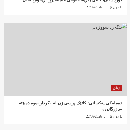
دواڕۆژ
22/06/2026
ژنان
دەمامکی یەکسانی: کاتێک پرسی ژن لە «کردار»ەوە دەبێتە
«بازرگانی»
دواڕۆژ
22/06/2026