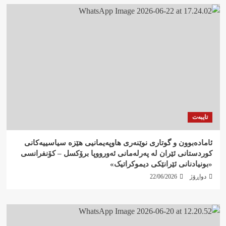
تایبەت
ئامادەبوون و گوتاری نوێنەری هاوپەیمانیی هێزە سیاسییەکانی
کوردستانی ئێران لە پەرلەمانی ئەورووپا برۆکسل – کۆنفرانسی
«بونیادنانی ئێرانێکی دیموکراتیک»
دواڕۆژ
22/06/2026