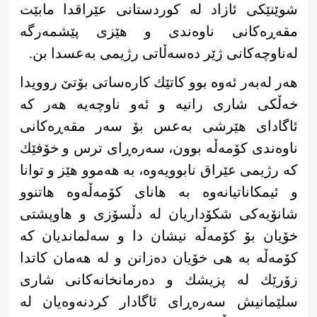
شوێنێكی ئازاد لە كوردستانی عێراقدا مابێت
مقەڕەكانی ناوەندی و هێزی پێشمەرگە
لەناوچەکانی ژێر دەسەڵاتی رژیمی بەعسدا بن.
هەر لەبەر ئەوە بوو كاتێك كارەساتی بۆتێ روویدا
خەڵكی شاری رانیە و ئەو ناوچەیە هەر كە
ئاگادای هێرشی بەعس بۆ سەر مقەڕەكانی
ناوەندی كۆمەڵە بوون، سەرەڕای ترس و خۆفێك
كە رژیمی عێراق نابوویەوە، بە هەموو هێز و توانا
و ئیمكاناتیانەوە بە هانای كۆمەڵەوە هاتنوو
شانۆیەكی شكۆداریان لە دڵسۆزی و هاوپشتی
خۆیان بۆ كۆمەڵە نیشان دا و سەلماندیان كە
كۆمەڵە بە هی خۆیان دەزانن و لە هەمان كاتدا
زۆرێك لە پزیشك و دەرمانخانەكانی شاری
سلێمانیش سەرەڕای ئاگادار كردنەوەیان لە