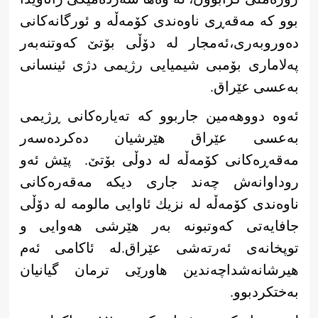
بوو كە مەقەڕی ناوەندی كۆمەڵە ‌و ئورگانەكانی
دەوروبەری،ئەمجار لە دۆڵی بۆتێ كەوتنەبەر
پەلاماری بۆمبی شیمیایی رژیمی دژی ئینسانی
بەعسی عێراق.
ئەوە ‌دووهەمین جاربوو كە تەیارەكانی ڕژیمی
بەعسی عێراق هێرشیان دەكردەسەر
مەقەڕەكانی كۆمەڵە لە دوڵی بۆتێ. پێش ئەو
روداوانەش چەند جاری دیكە مەقەرەكانی
ناوەندی كۆمەڵە ‌لە نزیك ئاوایی مالومە لە دۆڵی
جافایەتی كەوتبونە بەر هێرشی هەوایی و
توپخانەی ئەرتەشی عێراق.لە ئاكامی ئەم
هیرشانەشداچەندین هاورێی ترمان گیانیان
بەختكردبوو.