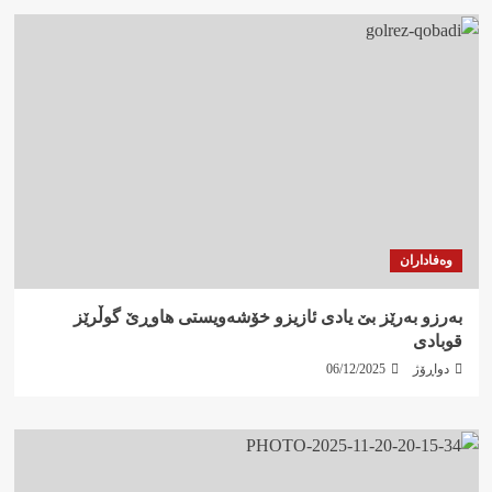
وەفاداران
بەرزو بەرێز بێ یادی ئازیزو خۆشەویستی هاوڕێ گوڵرێز
قوبادی
دواڕۆژ
06/12/2025