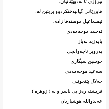
پیرۆزی تا بەدیهێنانیان.
هاوڕێانی گیانبەختکردوو بریتین لە:
ئیسماعیل موستەفا زاده،
ئەحمد موحەمەدی
بایەزید بەیاز
پەرویز تاجەوانچی
حوسین سیگاری
سەعید موحەمەدی
جەلال پێنجوێنی
فریشتە رەزایی ناسراو بە ( زوهره )
عەبدوالله هوشیاریان