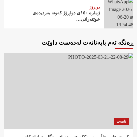
دواڕۆژ
ژمارە ١٥٠ی دواڕۆژ کەوتە بەردیدەی
خوێنەرانی…
ڕەنگە ئەم بابەتانەت لەدەست داوێت
تایبەت
کوردستان، خاڵی بەریەککەوتنی خەباتە ڕزگاریخوازانەکان