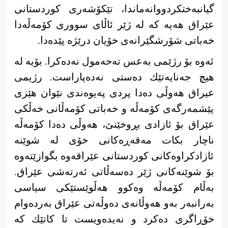
گیانبەختكردووانەماندا، تێكۆشەری كوردستانی
عێراق هەیە كە لە ژێر ئاڵای سووری كۆمەڵەدا
خەباتی شۆرشگێرانەی خۆیان درێژە پێدەدا.
ئەوە بۆ رژێمی بەعس تەحەمول نەدەكرا. بۆیە لە
هیچ جەنایەتێك دەستی نەدەپاراست. رژیمی
عیراق هەوڵی دەدا پردی پەیوەندی نێوان هێزی
پێشمەرگەی كۆمەڵە و خەباتی كۆمەڵانی خەڵكی
عێراق بۆ ئازادی بڕوخێنێ، هەوڵی دەدا كۆمەڵە
ناچار بكات مه‌قەڕەكانی خۆی لە شوێنە
ئازادكراوەكانی كوردستانی عێراقەوە بگوازێتەوە
بۆ شوێنەكانی ژێر دەسەڵاتی ئەرتەشی عێراق.
بەڵام كۆمەڵە وەكوو هەڵوێستێكی سیاسی
بەرانبەر بەو هەوڵانەی دەوڵەتی عێراق بەردەوام
خۆڕاگری دەكرد و نەیدەویست تا كاتێك كە