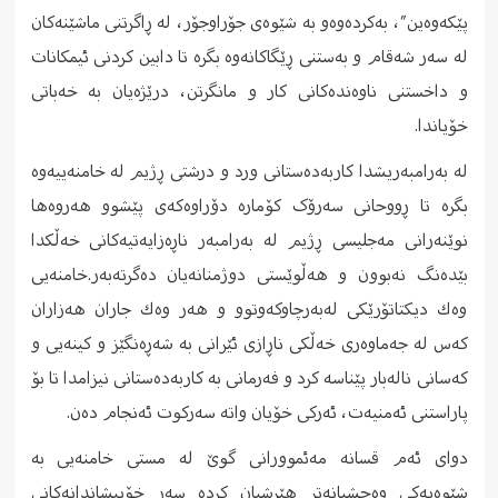
پێكه‌وه‌ین”، بەکردەوەو بە شێوه‌ی جۆراوجۆر، له‌ ڕاگرتنی ماشێنه‌كان
له‌ سه‌ر شه‌قام و به‌ستنی ڕێگاكانه‌وه‌ بگره‌ تا دابین كردنی ئیمكانات
و داخستنی ناوه‌نده‌كانی كار و مانگرتن، درێژه‌یان به‌ خه‌باتی
خۆیاندا.
له‌ به‌رامبه‌ریشدا كاربه‌ده‌ستانی ورد و درشتی ڕژیم له‌ خامنه‌ییه‌وه‌
بگره‌ تا ڕووحانی سەرۆک کۆمارە دۆراوەکەی پێشوو هەروەها
نوێنه‌رانی مه‌جلیسی ڕژیم له‌ به‌رامبه‌ر ناڕه‌زایه‌تیه‌كانی خه‌ڵكدا
بێدەنگ نەبوون و هه‌ڵوێستی دوژمنانه‌یان دەگرتەبەر.خامنه‌یی
وه‌ك دیكتاتۆرێكی له‌به‌رچاوكه‌وتوو و هه‌ر وه‌ك جاران هه‌زاران
كه‌س له‌ جه‌ماوه‌ری خه‌ڵكی ناڕازی ئێرانی به‌ شه‌ڕه‌نگێز و كینه‌یی و
كه‌سانی ناله‌بار پێناسه‌ كرد و فه‌رمانی به‌ كاربه‌ده‌ستانی نیزامدا تا بۆ
پاراستنی ئه‌منیه‌ت، ئه‌ركی خۆیان واته‌ سه‌ركوت ئه‌نجام ده‌ن.
دوای ئه‌م قسانه‌ مه‌ئموورانی گوێ له‌ مستی خامنه‌یی به‌
شێوه‌یه‌كی وه‌حشیانه‌تر هێرشیان كرده‌ سه‌ر خۆپیشاندانه‌كانی