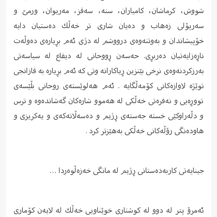
شووش، كرماشان، كامیاران، سنه‌، سه‌قز، مه‌ریوان، ورمێ و
سه‌رپۆلی زه‌هاب و دەیان شاری تر خه‌ڵك ده‌ستیان دایه‌
خۆپیشاندان و به‌وتنه‌وه‌ی درووشم له‌ دژی ئه‌م بڕیاره‌ی ده‌وڵه‌ت
ناڕه‌زایه‌تیان ده‌ربڕی. حه‌سه‌ن ڕووحانی له‌ دیفاع له‌ سیاسه‌تی
به‌رزكردنه‌وه‌ی نرخی بێنزین ڕیاكارانه‌ وتی كه‌ ئه‌م بڕیاره‌ به‌ قازانجی
توێژه‌ لاوازه‌كانی كۆمه‌ڵگایه‌ . ئەم هەلوێستەی روحانی بڵێسه‌ی
تووڕه‌یی و نه‌فره‌تی خه‌ڵكی لە هەموو شارەکان گەشاندەوە و ترس
و دڵەراوکێی خستە جەستەی ڕژیم و دەسەڵاتەکەی و یەکریزی و
هاودەنگی رۆڵەکانی خەڵکی بەهێزتر کرد .
جینایەتی کاربەدەستانی ڕژیم لە مانگی خەزەڵوەردا …
ئەمرۆ پتر له‌ دوو له‌ كوشتاری خوێناویی خه‌ڵك له‌ لایه‌ن كۆماری