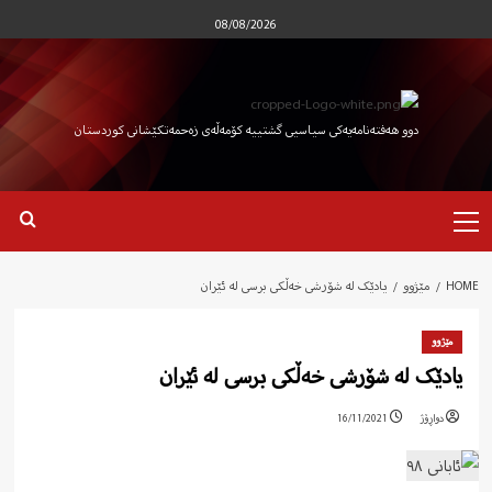
Ski
08/08/2026
t
conten
دوو هەفتەنامەیەکی سیاسیی گشتییە کۆمەڵەی زەحمەتکێشانی کوردستان
Primary
Menu
HOME
مێژوو
یادێک لە شۆرشی خەڵکی برسی لە ئێران
مێژوو
یادێک لە شۆرشی خەڵکی برسی لە ئێران
دواڕۆژ
16/11/2021