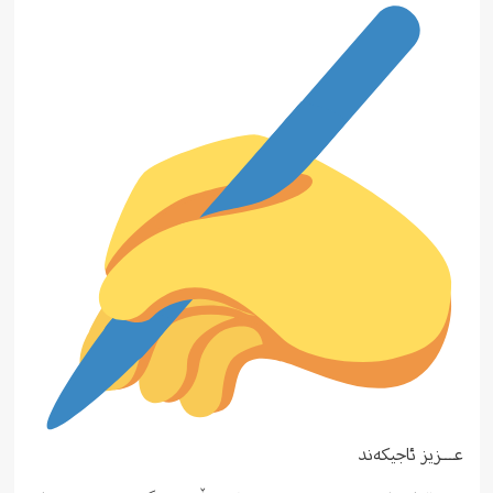
عـــزیز ئاجیکەند