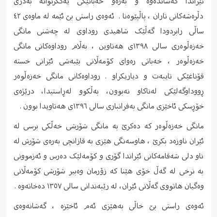
ئێراندا گه‌شانده‌وه و بەرەو خەباتێکی یەکگرتوانە بەدژی
دڵرەشەکانی تاران ، پاڵپێوەنا . ئەوەی راستی بێ ئێمە لە ماوەی ٤٢
ساڵی رابردودا گەڵێک شاهیدی روداوی لە چەشنی مانگی
خەزەڵوەری سالی ١٣٩٨ی هەتاوین ، بەڵام روداوەکانی مانگی
خەزەڵوەر ، خەباتی رەوای کۆمەڵانی بێبەشی ئێرانی خستە
قۆناغێکی تایبەت و دیاریکراو . روداوەکانی مانگی خەزەڵوەر
ڕووداوگەلێكی له‌ناكاو نه‌بوون، به‌ڵكوو له‌ڕاستیدا، درێژه‌ی
خۆڕسكی ئاخێزی مانگی بەفرانباری سالی ١٣٩٦ی هەتاویدا بوون .
مانگی خەزەڵوەر کە دەکرێ بە مانگی شۆرشی خەڵکی برسی لە
ئێران ناوزەد بکرێ ، هاوسەنگی هێزی بە قازانچی بەرەی شۆرش لە
ناو دلی شەقامەکانی ئێراندا گۆری و کۆمەلێک دەرس و ئەزموونی
بە نرخی لە گەڵ خۆی هێنا کە زۆرمان وەبیر شۆرشی کۆمەڵانی
وەگیان هاتووی گەڵانی ئێران، لە رێبەندانی سالی ١٣٥٧ دەخاتەوە .
ئەوەی راستی بێ خاڵی بەهێزی ئەم ئاخێزە ، گەشانەوەی