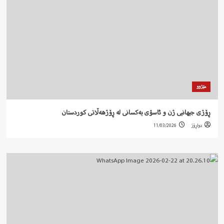
مێژوو
ڕۆژی جیهانیی ژن و ئاسۆی یەکسانی لە ڕۆژهەڵاتی کوردستان
دواڕۆژ
11/03/2026