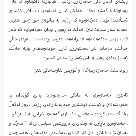
ریشەی لەناو دڵی جەماوەری وەگیان هاتوودا داکوتاوە لە گەڵ
روداوێکدا گەشە دەکا . خه‌ڵكی ئێران لەماوەی دەسڵاتی کۆماری
ئیسڵامیدا بۆیان ده‌ركه‌وتوە كه‌ ڕژیم به‌ بیانووی جۆراوجۆر هێرش
ده‌باته‌ سه‌ر سفره‌كانیان .خه‌ڵك به‌ ڕوونی بویان ده‌ركه‌وتوە كه‌ هه‌ر
كات ڕژیم ده‌كه‌وێته‌وه‌ قه‌یرانه‌وه‌، هێرش بردنه‌سه‌ر سفره‌ی خاڵی
خه‌ڵك، ده‌خاته‌ ناو ده‌ستووری كاری خۆیه‌وه.هەر بۆێە خەڵک
ئەمرۆ بەئەزموونن و باش ئەم ڕژیمەیان ناسیوە.
ریزبەستنە جەماوەرییەکان و گۆرینی هاوسەنگی هێز
ئاخێزی جەماوەری لە مانگی خەزەلوەردا بەبێ گۆێدان بە
هەرەشەکان و کوشت کوشتاری جەنایەتکارانەی ڕژیم ، روژ لەگەڵ
رۆژ گەشەی کردوو شەقامی ١٠٠ شاری گەورەی ئێرانی لە ئامێز گرت
. جه‌ماوه‌ری ناڕازی به‌ وتنه‌وه‌ی درووشمی سیاسی وه‌ك ” مه‌رگ و
نه‌مان بۆ دیكتاتۆر، نان كار ئازادی، یەکییەتی یەکییەتی، هه‌موومان