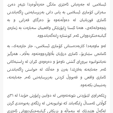
ئیسلامیی له‌ جه‌ره‌یانی ئاخێزی مانگی خه‌زه‌ڵوه‌ردا تێپه‌ڕ دەبێ.
سه‌رانی كۆماری ئیسلامیی به‌ پاس دانی به‌رپرسایه‌تیی ڕاگه‌یاندنی
ئاماری قوربانیان له‌ ده‌وڵه‌ته‌وه‌ بۆ ده‌زگای قه‌زایی و به
پێچه‌وانه‌كه‌ی، هه‌تا ئێستا ڕاپۆرتێكی واقعییان سه‌باره‌ت به‌‌ ژماره‌ی
گیانبه‌ختكردووانی ئه‌م كوشتاره‌ ڕانه‌گه‌یاندووه‌.
له‌و ماوه‌یه‌دا كاربه‌ده‌ستانی كۆماری ئیسلامیی، جار جاره‌یه‌ك، به‌
ئامانجی سێناریۆ، ئاماری درۆیان بڵاوكردووه‌ته‌وه‌. به‌ڵام، هه‌رگیز
نه‌یانتوانیوه‌ بیروڕای گشتی ناوخۆ و ده‌ره‌وه‌ی ئێران له‌ ڕاستیه‌كانی
ئه‌م جه‌نایه‌ته‌ به‌لاڕێدا به‌رن و خه‌ڵك له‌ خواستی ڕاگه‌یاندنی
ئاماری واقعی و قه‌بووڵ كردنی به‌رپرسایه‌تیی ئه‌م جه‌نایه‌ته‌،
په‌شیمان بكه‌نه‌وه‌.
ڕێكخراوی لێبۆردنی نێونه‌ته‌وه‌یی له‌ دوایین ڕاپۆرتی خۆیدا له‌ ٣١ی
گوڵانی ئه‌مساڵ ڕایگه‌یاند كه‌ توانیویه‌تی له‌ ڕێگه‌ی په‌یوه‌ندی گرتن
له‌گه‌ڵ هێندێك له‌ بنه‌ماڵه‌ و نزیكانی گیانبه‌ختكردووانی ئاخێزی