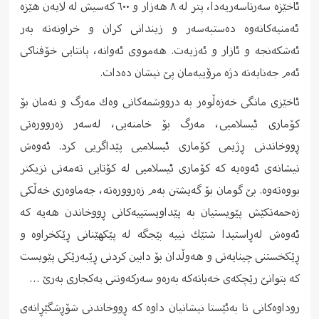
ئاخێزه‌ سه‌رتاسه‌ریه‌دا، پتر له‌ ٨ هه‌زار و ٦٠٠ كه‌سیش له‌ لایه‌ن هێزه‌
ئه‌منیه‌كانه‌وه‌ ده‌ستبه‌سه‌ر و زیندانی كران و خراونه‌ته‌ به‌ر
ئه‌شكه‌نجه‌ و ئازار و ئه‌زیه‌ت. هه‌مووی ئه‌وانه‌،‌ پانتایی خۆفناكی
ئه‌م جه‌نایه‌ته‌ دژه‌ مرۆییه‌مان پێ نیشان ده‌دات.
ئاخێزی مانگی خه‌زه‌ڵوه‌ر به‌ درووشمه‌كانی وه‌ك مه‌رگ و نه‌مان بۆ
كۆماری ئیسلامیی، مه‌رگ بۆ خامنه‌یی، له‌سه‌ر زه‌رووره‌تی
ڕووخاندنی ڕژیمی كۆماری ئیسلامیی پێداگریی كرد. ئه‌وه‌ش
نیشانه‌ی ئه‌وه‌یه‌ كه‌ كۆماری ئیسلامیی له‌ كۆتایی ته‌مه‌نی نزیكتر
بووه‌ته‌وه‌. بێ گومان بۆ گه‌یشتن به‌م زه‌رووره‌ته‌، جه‌ماوه‌ری خه‌ڵكی
زه‌حمه‌تكێش پێویستیان به‌ پێداویستییه‌كانی ڕووخاندن هه‌یه‌ كه‌
ئه‌وه‌ش له‌ڕاستیدا شتێك نییه‌ بێجگه‌ له‌ پێكهێنانی ڕێكخراوه‌ و
ڕێكخستنی چینایه‌تی و هه‌وڵدان بۆ دابین كردنی ڕێبه‌رێکی پێویست
کە بتوانێ رێچکەی خەباتەکە بەرەو سەرکەوتنی یەکجاری بەرێ …
روداوەکانی تا بەئێستا نیشانیان داوە کە ڕووخاندنی شۆڕشگێڕانه‌ی