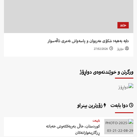
مێژوو
دایە بەهیە؛ شکۆی مەریوان و پاسەوانی نەمری تاڵەسوار
دواڕۆژ
27/02/2026
ورگرتن و خوێندنەوەی دواڕۆژ
دوا بابەت
زۆرترین بینراو
تایبەت
کوردستان، خاڵی بەریەککەوتنی خەباتە
ڕزگاریخوازانەکان