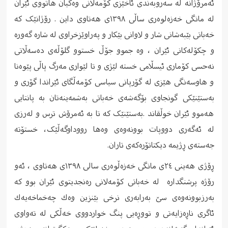
ئەمرۆژانە لە سەروبەندی ئاخێزی کۆمەڵانی وەگیان هاتووی ئێران
لە مانگی خەزەلوەری ساڵی ١٣٩٨ی هەتاوی داین . رۆژانێک کە
خەباتی بێبه‌شانی شار و لاوانی بێكار و په‌راوێزخراوی له‌ شاره‌ گه‌وره‌
و چكۆله‌كانی ئێران ، وە جموو جۆڵ خستوو گلۆڵەی دەسەڵاتی
نەحسی کۆماری ئیسڵامی خستە لێژی و تا لێواری مەرگ پاڵی پێوەنا
و هاوسەنگی هێزی لە گۆرپانی سیاسی کۆمەڵگای ئێراندا گۆری و
بەستێنێکی گونجاوی بۆگەشەی خەباتی بەشمەینەتان بە پانتایی
هەموو ئێران خوڵقاند .بەستێنێک کە تا بە ئەمرۆش ترس و لەرزی
لە ئەگەری دووپات بوونەوەی وەها رووداوگەڵێک، خستۆتە
جەستەی ڕژیمە دیکتاتۆرەکەی تاران.
ڕۆژی هه‌ینی ٢٤ی مانگی خه‌زه‌ڵوه‌ر‌ی سالی ١٣٩٨ی هەتاوی ، ئەو
رۆژە پرشنگدارە لە خەباتی کۆمەلانی رەنجدیتوی ئێران بوو كه‌
به‌رزبوونه‌وه‌ی سێ به‌رابه‌ری نرخی بێنزین وه‌ك چه‌خماخه‌یه‌ك
ئاگری ناڕه‌زایه‌تی و تووڕه‌یی پنگ خواردووی خه‌ڵكی لە تەواوی