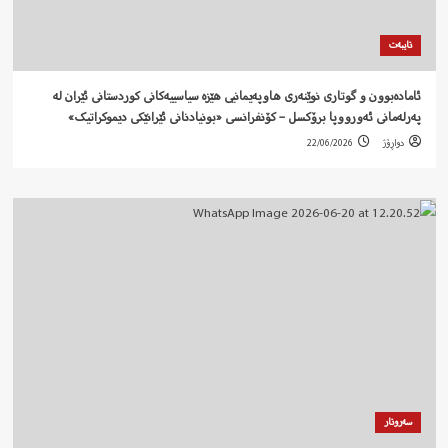
تایبەت
ئامادەبوون و گوتاری نوێنەری هاوپەیمانیی هێزە سیاسییەکانی کوردستانی ئێران لە
پەرلەمانی ئەورووپا برۆکسل – کۆنفرانسی «بونیادنانی ئێرانێکی دیموکراتیک»
دواڕۆژ
22/06/2026
سەروتار