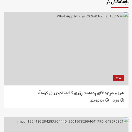
بابەتەکانی تر
مێژوو
بەرز و بەڕێزە ٢٧ی ڕەشەمە؛ ڕۆژی گیانبەختکردووانی کۆمەڵە
دواڕۆژ
20/03/2026