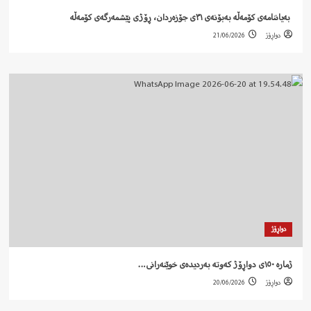
‍ بەیاننامەی کۆمەڵە بەبۆنەی ٣١ی جۆزەردان، ڕۆژی پێشمەرگەی کۆمەڵە
دواڕۆژ
21/06/2026
دواڕۆژ
ژمارە ١٥٠ی دواڕۆژ کەوتە بەردیدەی خوێنەرانی…
دواڕۆژ
20/06/2026