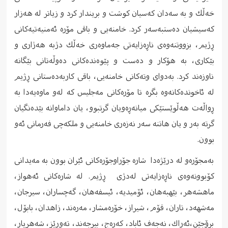
خه‌ڵك و به‌ سه‌دان كه‌سیان كوشت و بریندار كرد و زیاتر له‌ هه‌زار
كه‌سیشیان ده‌ستبه‌سه‌ر كرد. خامنه‌یی و باقی مۆره‌ ئه‌منیه‌تیه‌كانی
ڕژیم، بزووتنه‌وه‌ی ناڕه‌زایه‌تی جه‌ماوه‌ری خه‌ڵك دژبه‌ هه‌ژاری و
بێكاری، به‌ هۆكار و ده‌ست و پێوه‌نده‌كانی ده‌وڵه‌تانی بێگانه‌
ناوزه‌ند کرد. به‌دوای وته‌كانی خامنه‌یی، باقی كاربه‌ده‌ستانی ڕژیم
له‌ ئاخونده‌كانه‌وه‌ بگره‌ تا مۆره‌كانی مه‌جلیس كه‌ له‌و ماوه‌یه‌دا به‌
ڕواڵه‌ت هه‌ڵوێستێكی میانه‌ڕه‌ویان گرتبوو، یان داماوانه‌ بێده‌نگیان
گرته‌ به‌ر و یان هاتنه‌ سه‌ر نه‌زه‌ری خامنه‌یی و ملكه‌چی فه‌رمانی ئه‌و
بوون.
بەمجۆرەو لە درێژەدا شاره‌ جۆراوجۆره‌كانی ئێران بوون به‌ مه‌یدانی
كۆبوونه‌وه‌ی ناڕه‌زایه‌تی له‌دژی ڕژیم. له‌ شاره‌كانی ئه‌هواز،
ماهشه‌هر، بێهبه‌هان، ئۆمیدیه‌، ئیسفه‌هان، گه‌چساران، سیرجان،
مه‌شهه‌د، تاران، قۆم، شیراز، خۆره‌مشار، مه‌ره‌ند، زاهدان، بابۆل،
برۆجێن،ئه‌راك، نه‌جه‌ف ئاباد، كه‌ره‌ج، بیرجه‌ند، ته‌ورێز، شه‌هریار،