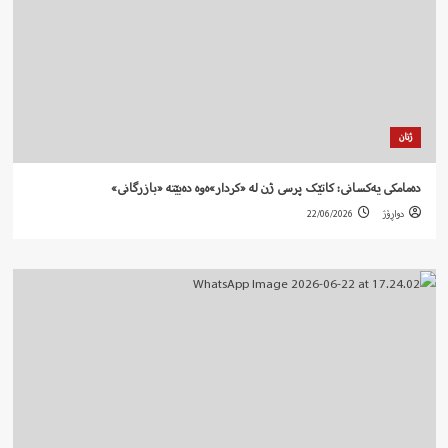
ژنان
دەمامکی یەکسانی: کاتێک پرسی ژن لە «کردار»ەوە دەبێتە «بازرگانی»
دواڕۆژ
22/06/2026