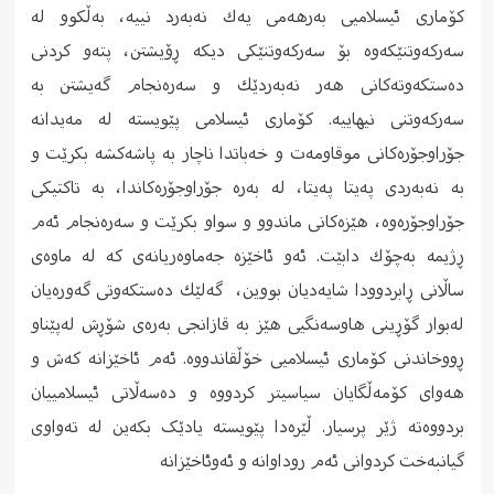
كۆماری ئیسلامیی به‌رهه‌می یه‌ك نه‌به‌رد نییه‌، به‌ڵكوو له‌
سه‌ركه‌وتنێكه‌وه‌ بۆ سه‌ركه‌وتنێكی دیكه‌ ڕۆیشتن، پته‌و كردنی
ده‌ستكه‌وته‌كانی هه‌ر نه‌به‌ردێك و سه‌ره‌نجام گه‌یشتن به‌
سه‌ركه‌وتنی نیهاییه‌. كۆماری ئیسلامی پێویسته‌ له‌ مه‌یدانه‌
جۆراوجۆره‌كانی موقاومه‌ت و خه‌باتدا ناچار به‌ پاشه‌كشه‌ بكرێت و
به‌ نه‌به‌ردی په‌یتا په‌یتا، له‌ به‌ره‌ جۆراوجۆره‌كاندا، به‌ تاكتیكی
جۆراوجۆره‌وه‌، هێزه‌كانی ماندوو و سواو بكرێت و سه‌ره‌نجام ئه‌م
ڕژیمه‌ به‌چۆك دابێت. ئه‌و ئاخێزه‌ جه‌ماوه‌ریانه‌ی كه‌ له‌ ماوه‌ی
ساڵانی ڕابردوودا شایه‌دیان بووین، گه‌لێك ده‌ستكه‌وتی گه‌وره‌یان
له‌بوار گۆڕینی هاوسه‌نگیی هێز به‌ قازانجی به‌ره‌ی شۆڕش له‌پێناو
ڕووخاندنی كۆماری ئیسلامیی خۆڵقاندووه‌. ئه‌م ئاخێزانه‌ كه‌ش و
هه‌وای كۆمه‌ڵگایان سیاسیتر كردووه‌ و ده‌سه‌ڵاتی ئیسلامییان
بردووه‌ته‌ ژێر پرسیار. ڵێرەدا پێویستە یادێک بکەین لە تەواوی
گیانبەخت کردوانی ئەم روداوانە و ئەوئاخێزانە