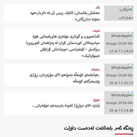
ژنان
دەمامکی یەکسانی: کاتێک پرسی ژن لە «کردار»ەوە
دەبێتە «بازرگانی»
تایبەت
ئامادەبوون و گوتاری نوێنەری هاوپەیمانیی هێزە
سیاسییەکانی کوردستانی ئێران لە پەرلەمانی ئەورووپا
برۆکسل – کۆنفرانسی «بونیادنانی ئێرانێکی
دیموکراتیک»
سەروتار
‍ بەیاننامەی کۆمەڵە بەبۆنەی ٣١ی جۆزەردان، ڕۆژی
پێشمەرگەی کۆمەڵە
دواڕۆژ
ژمارە ١٥٠ی دواڕۆژ کەوتە بەردیدەی خوێنەرانی…
ڕەنگە ئەم بابەتانەت لەدەست داوێت