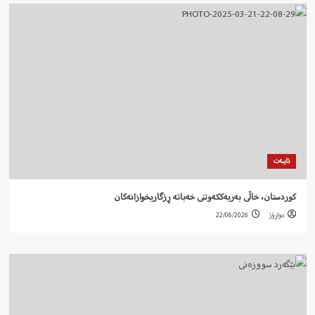
تایبەت
کوردستان، خاڵی بەریەککەوتنی خەباتە ڕزگاریخوازانەکان
دواڕۆژ
22/06/2026