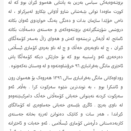
بزوتنەوەیەکی سیاسی بەرین بە پانتایی هەموو ئێران بوو کە لە
کورت ماوەدا توانی بێبەشانی شارو ڵاوانی بێکارو لەبیرکراو ، لە
ناخی خۆێدا سازمان بدات و دەنگی پەنگ خواردوی ئەوان بکاتە
دروشمی شۆرشگێرانەی بزوتنەوەکەی و جەستەی دەسەڵات بکاتە
ئامانج. لە ڵایەکی تریشەوە كه‌ش و هه‌وای زاڵ به‌سه‌ر كۆمه‌ڵگای
ئێران ، چ له‌ ناوبەرەی خه‌ڵك و چ له‌ ناو بەرەی کۆماری ئیسڵامی
دەرخەری ئەو ڕاستییە بوو كه‌ بۆ جارێكی دیكه‌ كۆمه‌ڵگا پاش
ئاخێزی مانگی به‌فرانباری ٩٦ خرۆشاوه‌ته‌وه‌ و لە وەستان نەکەوتوە .
روداوەکانی مانگی به‌فرانباری سالی ١٣٩٦ هەروەک بۆ هەموان رون
و ئاشکرا بوو ، به‌ توندترین شێوه‌ سه‌ركوت كرا . بەڵام ئەو
سەرکوت کردنە نەیتوانی خەباتی کۆمەڵانی خەڵک دامرکینێتەوەو
لە ناوی بەرێ . ئاگری بلێسەی خەباتی جەماوەری لە کۆمالگای
ئێراندا ، هەر سات و کاتێک دەتوانێ لەرزە بخاتە جەستەی
کاربەدەستانی دڵرەشی کۆماری ئیسڵامیی . ئەو خەبات و ئاخێزانە