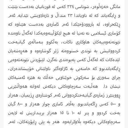
مانگی خه‌زه‌ڵوه‌ر، شوناسی ٣٢٤ كه‌س له‌ قوربانیان به‌ده‌ست بێنێت
و ڕایگه‌یاند كه‌ له‌ ناویاندا ٢٣ منداڵ و تازه‌لاویشی تێدایه‌. ئه‌م
ڕێكخراوه‌، له‌ باروودۆخێكدا ئه‌م ئاماره‌ی به‌ده‌ست هێناوه‌ كه‌
كۆماری ئیسلامیی نه‌ ته‌نیا له هیچ لێكۆڵینه‌وه‌یه‌كدا له‌گه‌ڵ ناوه‌نده‌
نێونه‌ته‌وه‌ییه‌كان هاوكاری ناكات، به‌ڵكوو بنه‌ماڵه‌ی گیانبه‌خت
كردووانیشی به‌ توندی خستووه‌ته‌ ژێر گوشاره‌وه‌ و هه‌ڕه‌شه‌یان
لێده‌كات كه‌ له‌گه‌ڵ كه‌س په‌یوه‌ندی نه‌گرن. لێبۆردنی نێونه‌ته‌وه‌یی
ڕایگه‌یاندبوو كه‌ خامنه‌یی به‌ ئاژاوه‌گێر ناولێنانی خۆپیشانده‌ران،
چرای سه‌وزی بۆ سه‌ركوتی خوێناویی خه‌ڵك به‌ هێزه‌ ئه‌منیه‌كان
نیشان دا. هه‌ڵبه‌ت سه‌رچاوه‌كانی دیكه‌ش له‌وانه‌ هه‌واڵنێریی
ڕوویتێرز ژماره‌ی گیانبه‌ختكردووانی ئه‌م كوشتاره‌ی ڕژیمیان، هه‌زار
و ٥٠٠ كه‌س ڕاگه‌یاندبوو. به‌ڵام ئاماری چوار هه‌زار و ٨٠٠ گیان
به‌خت كردوو و پتر له‌ ١٠ تا ١٥ هه‌زار برینداریش له‌ لایه‌ن
سه‌رچاوه‌كانی دیكه‌وه‌ بڵاوكرایه‌وه‌. هه‌ر به‌ پێی ڕاپۆرته‌كان، له‌م