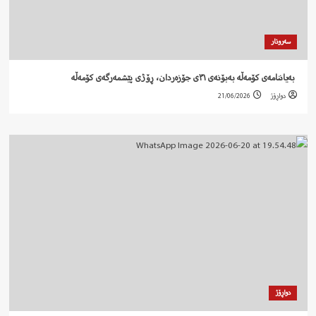
سەروتار
‍ بەیاننامەی کۆمەڵە بەبۆنەی ٣١ی جۆزەردان، ڕۆژی پێشمەرگەی کۆمەڵە
دواڕۆژ
21/06/2026
دواڕۆژ