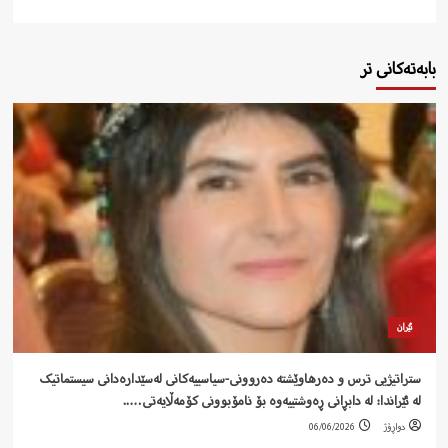
بابەتەکانی تر
ئێران
ستراتیژیی ترس و دەرهاوێشتە دەروونی-سیاسییەکانی لەسێدارەدانی سیستماتیک
لە ئێراندا: لە دابڕانی ڕەوشتییەوە بۆ نامۆبوونی کۆمەڵایەتی…..
دواڕۆژ
06/06/2026