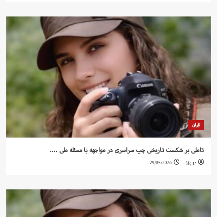
ئێران
تاملی بر شکست تاریخی چپ سراسری در مواجهه با مسئله ملی ….
دواڕۆژ
29/05/2026