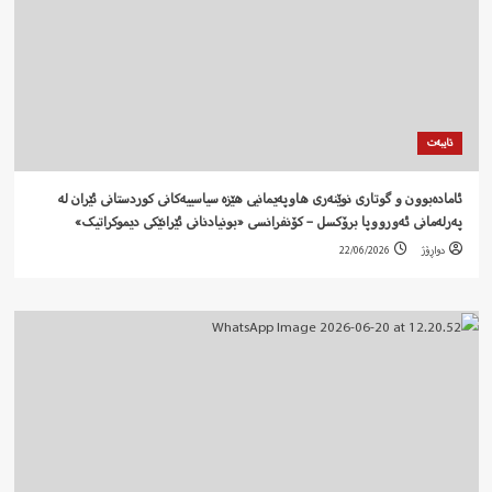
تایبەت
ئامادەبوون و گوتاری نوێنەری هاوپەیمانیی هێزە سیاسییەکانی کوردستانی ئێران لە
پەرلەمانی ئەورووپا برۆکسل – کۆنفرانسی «بونیادنانی ئێرانێکی دیموکراتیک»
دواڕۆژ
22/06/2026