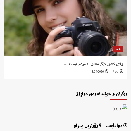
ئێران
وقتی کشور دیگر متعلق به مردم نیست….
دواڕۆژ
13/05/2026
ورگرتن و خوێندنەوەی دواڕۆژ
دوا بابەت
زۆرترین بینراو