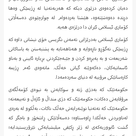
دەیان کردەوەی دزێوی دیکە کە هەربەتەنیا لە ڕژیمێکی وەها
دڕندە دەوەشێتەوە، هێشتا بەردەوام لە چوارچێوەی دەسەڵاتی
کۆماری ئیسلامی ئێران دا درێژەی هەیە.
کۆماری ئیسلامی بەدرێژایی تەمەنی نگریسی خۆی نیشانی داوە کە
ڕژیمێکی نەگۆڕو ناڕەوایە و هەتاهەتایە بە پشتبەستن بە یاساکانی
شەریعەت و بە پەیڕەو کردن و جێبەجێکردنی بڕیارە ئایینی و بەناو
ئاسمانیەکان، دەکەوێتە گیانی خەڵک. مانەوەی ئەم ڕژیمە
کارەساتێکی مرۆییە لە دنیای سەردەمەدا.
حکومەتێک کە بەدژی ژنە و سوکایەتی بە نیوەی کۆمەڵگەی
مرۆڤایەتی دەکات؛ حکومەتێک کە دژی منداڵ و ئاژەڵ و تەبیعەتە؛
حکومەتێک کە نەتەنیا نوێنەرایەتی خەڵک ناکات، بەڵکوو لە بەرەی
لەناوبردنی خەڵکدا ڕاوەستاوە؛ دەسەڵاتێکی ڕانتخۆر و باجگر کە
گشت ئابووریەکەی لە ژێر ڕکێفی میلیشیایەکی تێرۆریستیدایە؛