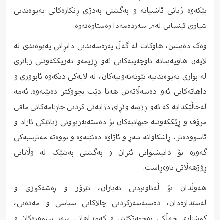
پێکەوە ژیانی ئاشتیانە و بەگشتی بەدژی ڕێکارەکانی پەیوەندیی
شیاوی ئینسانی لەم سەردەمەدا وەستاوەتەوە.
وەک دەبینین، هاوکات لە گەڵ پەرەسەندنی دابڕانی پەیوەندی لە
لایەن هاوپەیمانە ناوچەییەکانی ئەو ڕژیمەو تەریککەوتنی زیاتری
لە بواری پەیوەندییە نێونەتەوییەکان، لە لایەکی دیکەوە ئابووری و
داهاتەکانی ئەو دەسەڵاتەش هەتا دێت بچووکتر دەبێتەوە. ئەمە
لەحاڵێکدایە کە ئەو ڕژیمە وێڕای دژایەتی کردنی جاڕنامەکانی مافی
مرۆڤ و ڕێککەوتنە جیهانیەکان بۆ دەستەبەربوونی ژیانێکی ئازاد و
ئاسوودەتر، ڕاشکاوانە شەڕ و ئاژاوە دەنێتەوە و بووەتە مەترسیەکی
گەورە بۆ دانیشتوانی ئێران و بەگشتی بەشێک لە وڵاتانی
ڕۆژهەڵاتی ناوەڕاست.
هەوڵدان بۆ ڵەناوبردنی نەیاران، تێرۆر و ڕەشەکوژی و
لەسێدارەدان، دەسبەسەرکردنی چالاکانی سیاسی و مەدەنی،
کوشتاری خەڵکی زەحمەتکێش و کەمداهاتی سەر سنوورەکان و