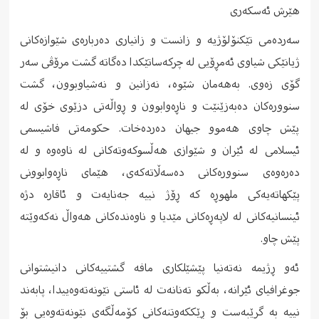
هێرش ئەسکەری
سەردەمی تێکنۆلۆژیە و زانست و زانیاری دەربارەی شێوازەکانی
ژیانێکی شیاوی ئەمڕۆیی لە چرکەساتێکدا دەگاتە گشت مرۆڤی سەر
گۆی زەوی. بەهەمان شێوە، نەزانین و نەشیاوبوون، گشت
سنوورەکان دەبەزێنێت و ناڕەوابوون و ڕواڵەتی دزێوی خۆی لە
پێش چاوی هەموو جیهان دەردەخات. حکومەتی فاشیسمی
ئیسلامی لە ئێران و شێوازی هەڵسوکەوتەکانی لە ناوەوە و لە
دەرەوەی سنوورەکانی دەسەڵاتەکەی، هێمای ناڕەوابوونی
پێکهاتەیەکی ملهوڕە کە ڕۆژ نییە جەنایەت و ئاقارە دژە
ئینسانیەکانی لە لاپەڕەکانی مێدیا و ناوەندەکانی هەواڵ نەکەوێتە
پێش چاو.
ئەو ڕژیمە نەتەنیا پێشێلکاری مافە گشتییەکانی دانیشتوانی
جوغرافیای ئێرانە، بەڵکو تەنانەت لە ئاستی نێونەتەوەییدا، پابەند
نییە بە گرێبەست و ڕێککەوتنەکانی کۆمەڵگەی نێونەتەوەیی بۆ