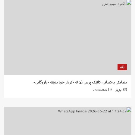
ژنان
دەمامکی یەکسانی: کاتێک پرسی ژن لە «کردار»ەوە دەبێتە «بازرگانی»
دواڕۆژ
22/06/2026