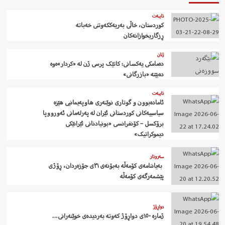
تایبەت
کوردستان، خاڵی بەریەککەوتنی خەباتە
ڕزگاریخوازانەکان
ژنان
دەمامکی یەکسانی: کاتێک پرسی ژن لە «کردار»ەوە
دەبێتە «بازرگانی»
تایبەت
ئامادەبوون و گوتاری نوێنەری هاوپەیمانیی هێزە
سیاسییەکانی کوردستانی ئێران لە پەرلەمانی ئەورووپا
برۆکسل – کۆنفرانسی «بونیادنانی ئێرانێکی
دیموکراتیک»
سەروتار
‍ بەیاننامەی کۆمەڵە بەبۆنەی ٣١ی جۆزەردان، ڕۆژی
پێشمەرگەی کۆمەڵە
دواڕۆژ
ژمارە ١٥٠ی دواڕۆژ کەوتە بەردیدەی خوێنەرانی…