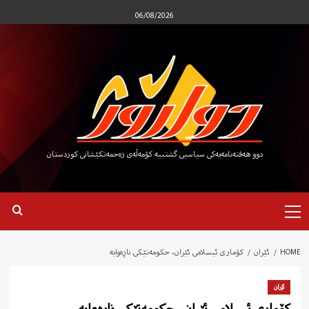
Ski
06/08/2026
t
conten
دوو هەفتەنامەیەکی سیاسیی گشتییە کۆمەڵەی زەحمەتکێشانی کوردستان
Primary
Menu
HOME
ئێران
کۆماری ئیسلامی ئێران، حکومەتێکی ناڕەوایە
ئێران