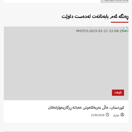
ڕەنگە ئەم بابەتانەت لەدەست داوێت
تایبەت
کوردستان، خاڵی بەریەککەوتنی خەباتە ڕزگاریخوازانەکان
دواڕۆژ
22/06/2026