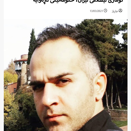
کۆماری ئیسلامی ئێران، حکومەتێکی ناڕەوایە
دواڕۆژ
13/03/2021