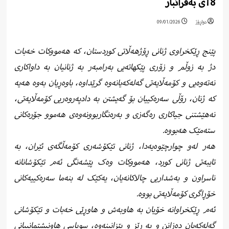
18ی بەفرانبار
دواڕۆژ
09/01/2026
پێنج ڕێکخراوی ژنانی ڕۆژهەڵاتی کوردستان، کە هەمووکات خەبات
دژ بە زوڵم و زۆری پێکهاتەیی بەرامبەر بە ژنانیان بە داواکاری
نەتەوەیی و کۆمەڵایەتی گەلەکەیانەوە گرێداوە، باوەڕیان بەوە هەیە
کە ژنان، رۆڵی سەرەکییان بۆ گەیشتن بە دادپەروەریی کۆمەڵایەتی،
نەهێشتنی جیاکاری رەگەزی و بەرەنگاربوونەوەی هەموو جۆرەکانی
ستەمێک هەبووە.
هەر لەو چوارچێوەیەدا، ژنانی تێکۆشەری کۆمەڵگەی ئێران، بە
تایبەتی ژنانی کورد، هەمووکات وەک پێشەنگی ئەم تێکۆشانانە
ناسراون و بەشداریی چالاکانەیان، یەکێک لە بنەما سەرەکییەکانی
خۆڕاگری کۆمەڵایەتی بووە.
ئەم ڕێکخراوانە خۆیان بە هاوبەش و هاوڕێی خەبات و تێکۆشانی
گەلەکەیان دەزانن و بە ڕێز و پێزانینەوە، سوپاسی هاونیشتمانییانی