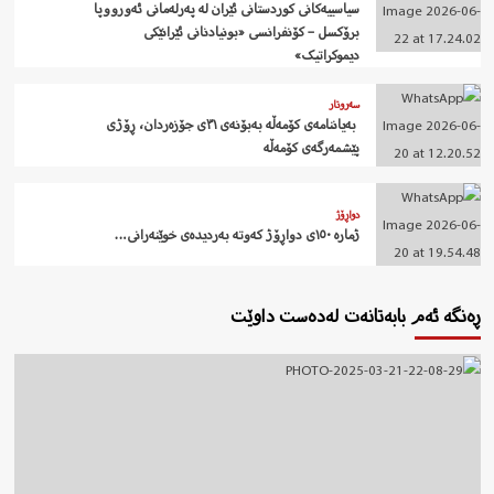
سیاسییەکانی کوردستانی ئێران لە پەرلەمانی ئەورووپا
برۆکسل – کۆنفرانسی «بونیادنانی ئێرانێکی
دیموکراتیک»
سەروتار
‍ بەیاننامەی کۆمەڵە بەبۆنەی ٣١ی جۆزەردان، ڕۆژی
پێشمەرگەی کۆمەڵە
دواڕۆژ
ژمارە ١٥٠ی دواڕۆژ کەوتە بەردیدەی خوێنەرانی…
ڕەنگە ئەم بابەتانەت لەدەست داوێت