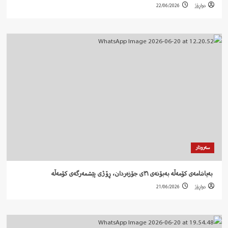
دواڕۆژ
22/06/2026
سەروتار
‍ بەیاننامەی کۆمەڵە بەبۆنەی ٣١ی جۆزەردان، ڕۆژی پێشمەرگەی کۆمەڵە
دواڕۆژ
21/06/2026