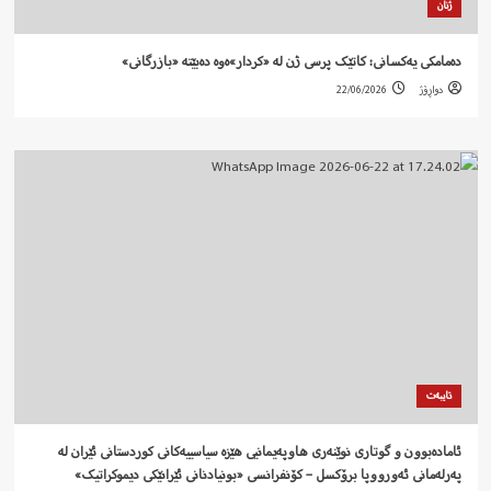
ژنان
دەمامکی یەکسانی: کاتێک پرسی ژن لە «کردار»ەوە دەبێتە «بازرگانی»
دواڕۆژ
22/06/2026
تایبەت
ئامادەبوون و گوتاری نوێنەری هاوپەیمانیی هێزە سیاسییەکانی کوردستانی ئێران لە
پەرلەمانی ئەورووپا برۆکسل – کۆنفرانسی «بونیادنانی ئێرانێکی دیموکراتیک»