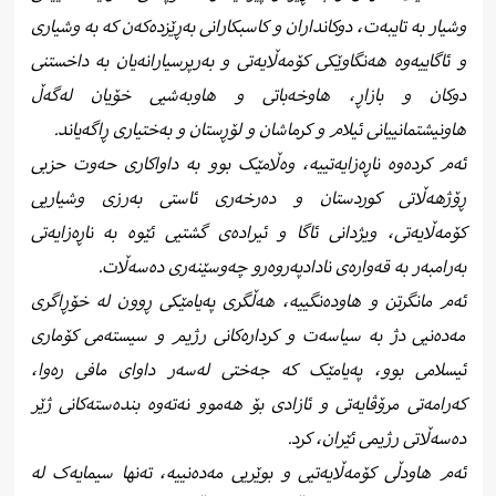
وشیار بە تایبەت، دوکانداران و کاسبکارانی بەڕێزدەکەن کە بە وشیاری
و ئاگاییەوە هەنگاوێکی کۆمەڵایەتی و بەرپرسیارانەیان بە داخستنی
دوکان و بازاڕ، هاوخەباتی و هاوبەشیی خۆیان لەگەڵ
هاونیشتمانییانی ئیلام و کرماشان و لۆڕستان و بەختیاری ڕاگەیاند.
ئەم کردەوە ناڕەزایەتییە، وەڵامێک بوو بە داواکاری حەوت حزبی
ڕۆژهەڵاتی کوردستان و دەرخەری ئاستی بەرزی وشیاریی
کۆمەڵایەتی، ویژدانی ئاگا و ئیرادەی گشتیی ئێوە بە ناڕەزایەتی
بەرامبەر بە قەوارەی نادادپەروەرو چەوسێنەری دەسەڵات.
ئەم مانگرتن و هاودەنگییە، هەڵگری پەیامێکی ڕوون لە خۆڕاگری
مەدەنیی دژ بە سیاسەت و کردارەکانی رژیم و سیستەمی کۆماری
ئیسلامی بوو، پەیامێک کە جەختی لەسەر داوای مافی رەوا،
کەرامەتی مرۆڤایەتی و ئازادی بۆ هەموو نەتەوە بندەستەکانی ژێر
دەسەڵاتی رژیمی ئێران، کرد.
ئەم هاودڵی کۆمەڵایەتیی و بوێریی مەدەنییە، تەنها سیمایەک لە