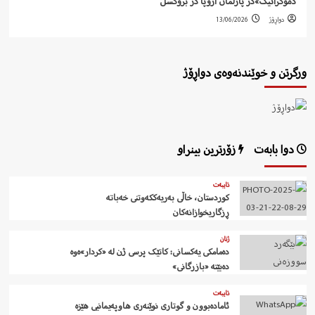
دموکراتیک»در پارلمان اروپا در بروکسل
دواڕۆژ
13/06/2026
ورگرتن و خوێندنەوەی دواڕۆژ
دوا بابەت
زۆرترین بینراو
تایبەت
کوردستان، خاڵی بەریەککەوتنی خەباتە
ڕزگاریخوازانەکان
ژنان
دەمامکی یەکسانی: کاتێک پرسی ژن لە «کردار»ەوە
دەبێتە «بازرگانی»
تایبەت
ئامادەبوون و گوتاری نوێنەری هاوپەیمانیی هێزە