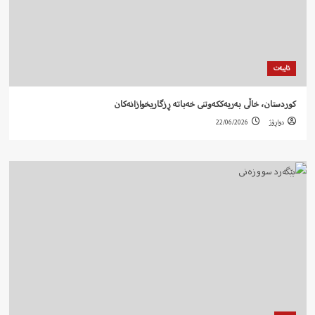
تایبەت
کوردستان، خاڵی بەریەککەوتنی خەباتە ڕزگاریخوازانەکان
دواڕۆژ
22/06/2026