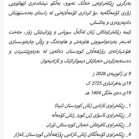
بەرگریی ڕێکخراوەیی خەڵک نەبوو، بەڵکو نیشاندەری لێهاتوویی
زۆری کۆمەڵگەیە ،بۆ کرداری کۆمەڵایەتیی لە راستای بەدەستهێنانی
دادپەروەری و یەکسانی.
ئێمە رێکخراوەکانی ژنان لەگەڵ سوپاس و پێزانینێکی زۆر، جەخت
لەسەر بەردەوامبوونی هاوبەش و هاودەنگ و ڕۆڵی چارەنوسسازی
هۆشیارانەی رۆژهەڵاتی کوردستان دەکەین لە بەرەوپێشبردن و
دەستەبەرکردنی خەباتێکی دیموکراتێک و ئازادیخواز.
9 ی ژانوییەی 2026 ز
19ی بەفرانباری 2725 ک
19ی دەی مانگی 1404 هـ
1_ ڕێکخراوی ئازادیی ژنانی کوردستان (نینا)
2_ ڕێکخراوی ئاسۆی ژنی کورد_ژنانی کۆمەڵە
3_ ڕێکخراوی ئافرەتانی خەباتی کوردستانی ئێران
4_ ڕێکخراوی کۆمەڵگای ژنانی ئازادیی ڕۆژهەڵاتی کوردستان_کەژار