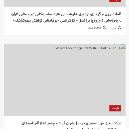
ئامادەبوون و گوتاری نوێنەری هاوپەیمانیی هێزە سیاسییەکانی کوردستانی ئێران
لە پەرلەمانی ئەورووپا برۆکسل – کۆنفرانسی «بونیادنانی ئێرانێکی دیموکراتیک»
دواڕۆژ
22/06/2026
تایبەت
شرکت رفيق فریبا محمدی در پانل«ایران آیندە و چشم انداز آلترناتیوهای