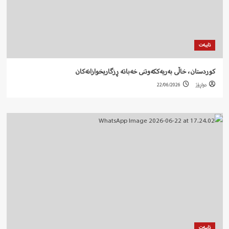
تایبەت
کوردستان، خاڵی بەریەککەوتنی خەباتە ڕزگاریخوازانەکان
دواڕۆژ
22/06/2026
تایبەت