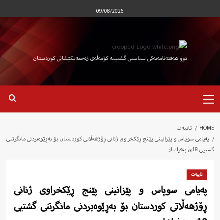
Ski
09/08/2026
t
conten
دوو هەفتەنامەیەکی سیاسیی گشتییە کۆمەڵەی زەحمەتکێشانی کوردستان
Primary
Menu
HOME
تایبەت
پەیامی سوپاس و پێزانینی پێنج ڕێکخراوی ژنانی ڕۆژهەڵاتی کوردستان بۆ بەڕێوەبردنی مانگرتنی
گشتیی 18ی بەفرانبار
تایبەت
پەیامی سوپاس و پێزانینی پێنج ڕێکخراوی ژنانی
ڕۆژهەڵاتی کوردستان بۆ بەڕێوەبردنی مانگرتنی گشتیی