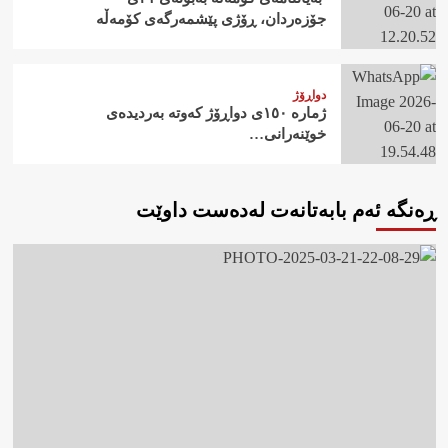
جۆزەردان، ڕۆژی پێشمەرگەی کۆمەڵە
دواڕۆژ
ژمارە ١٥٠ی دواڕۆژ کەوتە بەردیدەی
خوێنەرانی…
ڕەنگە ئەم بابەتانەت لەدەست داوێت