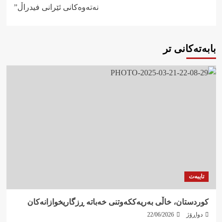
نەتەوەکانی ئێرانی فیدراڵ”
بابەتەکانی تر
تایبەت
کوردستان، خاڵی بەریەککەوتنی خەباتە ڕزگاریخوازانەکان
دواڕۆژ
22/06/2026