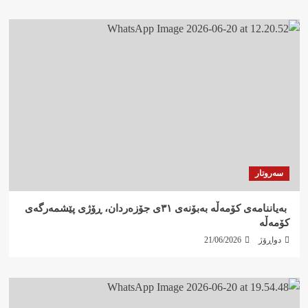
سەروتار
‍ بەیاننامەی کۆمەڵە بەبۆنەی ٣١ی جۆزەردان، ڕۆژی پێشمەرگەی
کۆمەڵە
دواڕۆژ
21/06/2026