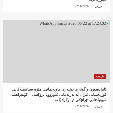
دواڕۆژ
22/06/2026
تایبەت
ئامادەبوون و گوتاری نوێنەری هاوپەیمانیی هێزە سیاسییەکانی
کوردستانی ئێران لە پەرلەمانی ئەورووپا برۆکسل – کۆنفرانسی
«بونیادنانی ئێرانێکی دیموکراتیک»
دواڕۆژ
22/06/2026