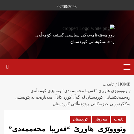
Ski
07/08/2026
t
conten
دوو هەفتەنامەیەکی سیاسیی گشتییە کۆمەڵەی
زەحمەتکێشانی کوردستان
Primary
Menu
HOME
تایبەت
وتوووێژی هاوڕێ “فەریبا محەممەدی” وتەبێژی کۆمەڵەی
زەحمەتکێشانی کوردستان لە گەڵ کورد کاناڵ سەبارەت بە پێویستیی
یەکگرتوویی حیزبەکانی ڕۆژهەڵاتی کوردستان
تایبەت
سەروتار
کوردستان
وتوووێژی هاوڕێ “فەریبا محەممەدی”