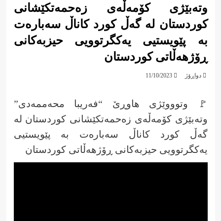
وتەبێژی کۆمەڵەی زەحمەتکێشانی
کوردستان لە گەڵ کورد کاناڵ سەبارەت
بە پێویستیی یەکگرتوویی حیزبەکانی
ڕۆژهەڵاتی کوردستان
دواڕۆژ
11/10/2023
🚩 وتوووێژی هاوڕێ “فەریبا محەممەدی”
وتەبێژی کۆمەڵەی زەحمەتکێشانی کوردستان لە
گەڵ کورد کاناڵ سەبارەت بە پێویستیی
یەکگرتوویی حیزبەکانی ڕۆژهەڵاتی کوردستان