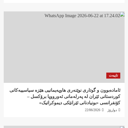
تایبەت
ئامادەبوون و گوتاری نوێنەری هاوپەیمانیی هێزە سیاسییەکانی
کوردستانی ئێران لە پەرلەمانی ئەورووپا برۆکسل –
کۆنفرانسی «بونیادنانی ئێرانێکی دیموکراتیک»
دواڕۆژ
22/06/2026