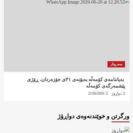
سەروتار
‍ بەیاننامەی کۆمەڵە بەبۆنەی ٣١ی جۆزەردان، ڕۆژی
پێشمەرگەی کۆمەڵە
دواڕۆژ
21/06/2026
ورگرتن و خوێندنەوەی دواڕۆژ