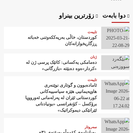
دوا بابەت
زۆرترین بینراو
تایبەت
کوردستان، خاڵی بەریەککەوتنی خەباتە
ڕزگاریخوازانەکان
ژنان
دەمامکی یەکسانی: کاتێک پرسی ژن لە
«کردار»ەوە دەبێتە «بازرگانی»
تایبەت
ئامادەبوون و گوتاری نوێنەری
هاوپەیمانیی هێزە سیاسییەکانی
کوردستانی ئێران لە پەرلەمانی ئەورووپا
برۆکسل – کۆنفرانسی «بونیادنانی
ئێرانێکی دیموکراتیک»
سەروتار
‍ بەیاننامەی کۆمەڵە بەبۆنەی ٣١ی