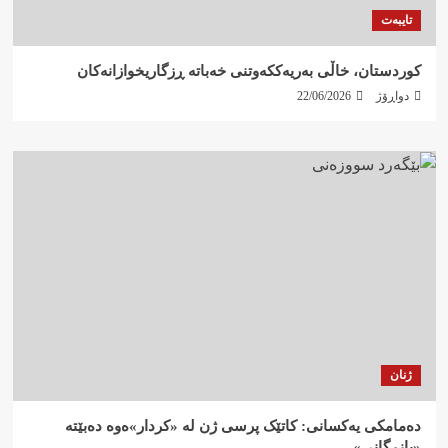
تایبەت
کوردستان، خاڵی بەریەککەوتنی خەباتە ڕزگاریخوازانەکان
دواڕۆژ
22/06/2026
ژنان
دەمامکی یەکسانی: کاتێک پرسی ژن لە «کردار»ەوە دەبێتە
«بازرگانی»