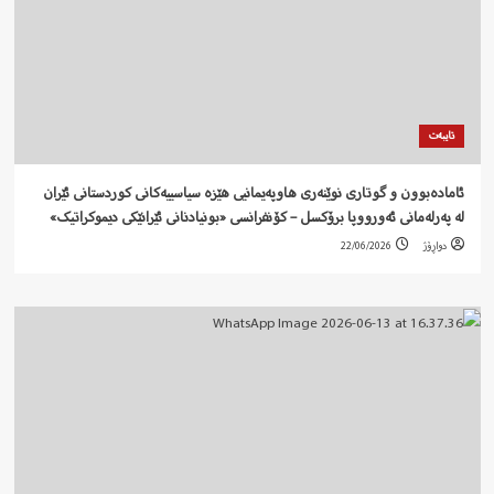
تایبەت
ئامادەبوون و گوتاری نوێنەری هاوپەیمانیی هێزە سیاسییەکانی کوردستانی ئێران
لە پەرلەمانی ئەورووپا برۆکسل – کۆنفرانسی «بونیادنانی ئێرانێکی دیموکراتیک»
دواڕۆژ
22/06/2026