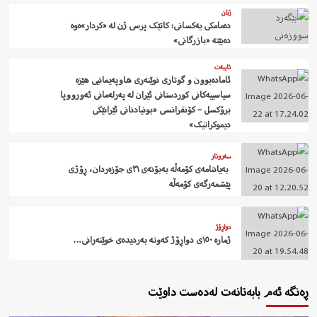
ژنان
دەمامکی یەکسانی: کاتێک پرسی ژن لە «کردار»ەوە
دەبێتە «بازرگانی»
تایبەت
ئامادەبوون و گوتاری نوێنەری هاوپەیمانیی هێزە
سیاسییەکانی کوردستانی ئێران لە پەرلەمانی ئەورووپا
برۆکسل – کۆنفرانسی «بونیادنانی ئێرانێکی
دیموکراتیک»
سەروتار
‍ بەیاننامەی کۆمەڵە بەبۆنەی ٣١ی جۆزەردان، ڕۆژی
پێشمەرگەی کۆمەڵە
دواڕۆژ
ژمارە ١٥٠ی دواڕۆژ کەوتە بەردیدەی خوێنەرانی…
ڕەنگە ئەم بابەتانەت لەدەست داوێت