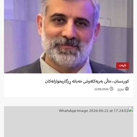
تایبەت
کوردستان، خاڵی بەریەککەوتنی خەباتە ڕزگاریخوازانەکان
دواڕۆژ
22/06/2026