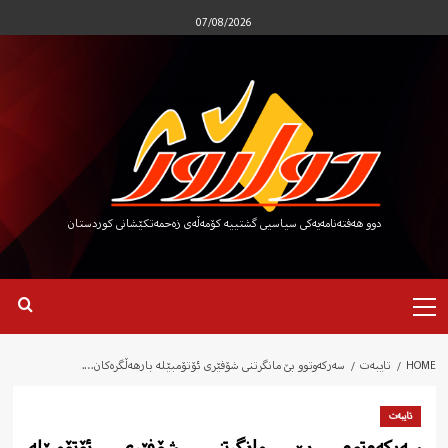
Ski
07/08/2026
t
conten
دوو هەفتەنامەیەکی سیاسیی گشتییە کۆمەڵەی زەحمەتکێشانی کوردستان
Primary
Menu
HOME
تایبەت
سەرکەوتوو بێ مانگرتنی شۆفێری ئۆتۆمبێلە بارهەڵگرەکان….
تایبەت