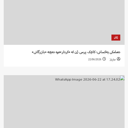
ژنان
دەمامکی یەکسانی: کاتێک پرسی ژن لە «کردار»ەوە دەبێتە «بازرگانی»
دواڕۆژ
22/06/2026