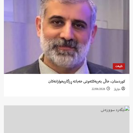
تایبەت
کوردستان، خاڵی بەریەککەوتنی خەباتە ڕزگاریخوازانەکان
دواڕۆژ
22/06/2026