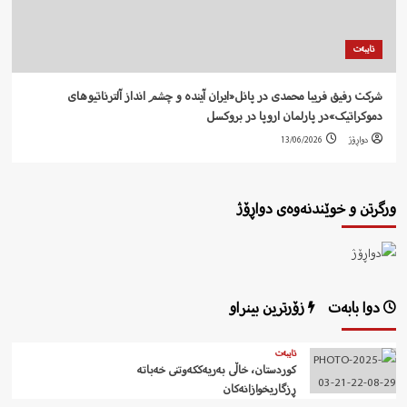
تایبەت
شرکت رفيق فریبا محمدی در پانل«ایران آیندە و چشم انداز آلترناتیوهای
دموکراتیک»در پارلمان اروپا در بروکسل
دواڕۆژ
13/06/2026
ورگرتن و خوێندنەوەی دواڕۆژ
دوا بابەت
زۆرترین بینراو
تایبەت
کوردستان، خاڵی بەریەککەوتنی خەباتە
ڕزگاریخوازانەکان