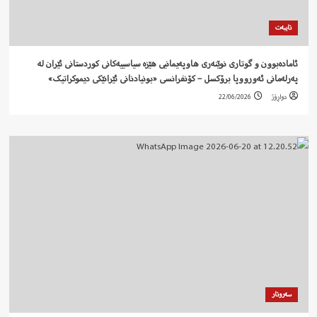
تایبەت
ئامادەبوون و گوتاری نوێنەری هاوپەیمانیی هێزە سیاسییەکانی کوردستانی ئێران لە
پەرلەمانی ئەورووپا برۆکسل – کۆنفرانسی «بونیادنانی ئێرانێکی دیموکراتیک»
دواڕۆژ
22/06/2026
سەروتار