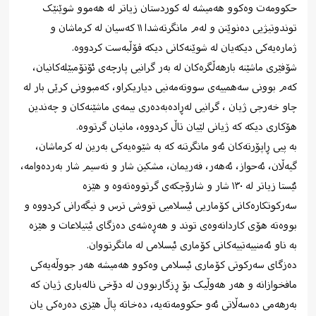
حکوومەت وەکوو هەمیشە لە کوردستان زیاتر لە هەموو شوێنێک
توندوتیژیی دەنوێنن و لەم مانگرتەشدا ١١ کەسیان لە کرماشان و
ژمارەیەکی دیکەیان لە شوێنەکانی دیکە قۆڵبەست کردووە.
شۆفێری ماشێنە بارهەڵگرەکان لە بەر گرانیی پارچەی ئۆتۆمبێلەکانیان،
کەم بوونی سەهمییەی سووتەمەنیی دیاریکراو، کەمبوونی کرێی بار لە
چاو خەرجی ژیان ، گرانیی لەڕادەبەدەری بیمەی ماشێنەکان و چەندین
هۆکاری دیکە کە ژیانی لێیان تاڵ کردووە، مانیان گرتووە.
بە پیی ڕاپۆرتەکان ئەو مانگرتنە کە بە شێوەیەکی بەرین لە کرماشان،
گیەڵان، ئەحواز، ئەهەر، فەریمان، مشکین شار و نەسیم شار بەردەوامە،
ئێستا زیاتر لە ١٣٠ شار و شارۆچکەی گرتووەتەوە و هێزە
سەرکوتکارەکانی کۆماریی ئیسلامیی تووشی ترس و نیگەرانی کردووە و
بووەتە هۆی کاردانەوەی توند و هەڕەشەی دەزگای ئیتیلاعات و هێزە
بە ناو ئەمنییەتییەکانی کۆماری ئیسلامی لە مانگرتووان.
دەزگای سەرکوتی کۆماری ئیسلامی وەکوو هەمیشە هەر جووڵەیەکی
مافخوازانە و هەر هەوڵیک بۆ ڕزگاربوون لە دۆخی نالەباری ژیان کە
بەرهەمی دەسەڵاتی ئەو حکوومەتەیە، دەخاتە پاڵ هێزی دەرەکی یان