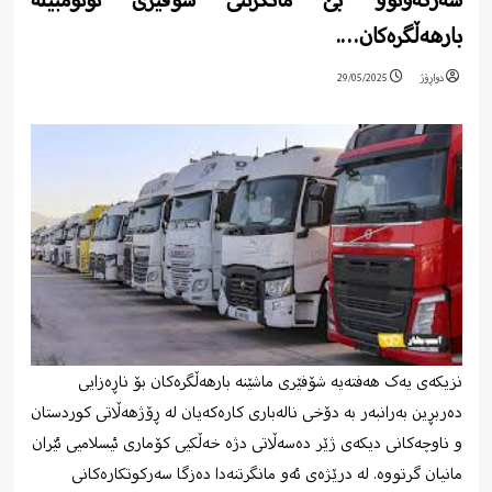
سەرکەوتوو بێ مانگرتنی شۆفێری ئۆتۆمبێلە
بارهەڵگرەکان….
دواڕۆژ
29/05/2025
نزیکەی یەک هەفتەیە شۆفێری ماشێنە بارهەڵگرەکان بۆ ناڕەزایی
دەربڕین بەرانبەر بە دۆخی نالەباری کارەکەیان لە ڕۆژهەڵاتی کوردستان
و ناوچەکانی دیکەی ژێر دەسەڵاتی دژە خەڵکیی کۆماری ئیسلامیی ئێران
مانیان گرتووە. لە درێژەی ئەو مانگرتنەدا دەزگا سەرکوتکارەکانی