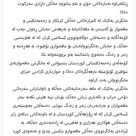
ڕێکخراوە نەیارەکانی خۆی و بەو بیانووە خەڵکی ناڕازی سەرکوت
دەکا.
مانگرتن یەکێک لە ئامرازەکانی خەڵکی کرێکار و زەحمەتکێش و
مافخواز بۆ گەیشتن بە مافەکانیانە و بەرهەمی خەباتی ڕەوتی چەپ لە
کۆمەڵگایە و دەسەلاتی دواکەوتووی ئیسلامیی ئێران کە لە هاوپشتیی
خەڵک و خەباتی یەکگرتووانەیان بۆ مافخوازی تۆقیوە، بە هەڕەشە و
زەبر و زەنگ دەیەوێ پاشەکشە بەو بزووتنەوانە بکا.
کۆمەڵەی زەحمەتکێشانی کوردستان پشتیوانیی لە مانگرتنی مافخوازنەی
شۆفێری ئۆتۆمبێلە بارهەڵگرەکان دەکا و خوازیاری ئازادیی خێرای
مانگرتووانی بەند کراوە.
مانگرتن یەکێک لە مافە سەرەتاییەکانی خەڵکە و تاوانبارانی سەرەکیی
دۆخی خراپ و نالەباری ژیانی خەڵک بۆیان نییە هێرش بکەنە سەر
مافخوازان و بەرانبەریان زەبر و زەنگ بنوێنن. دەسەڵاتی چەوسێنەری
ئیسلامیی ئێران کە لە ڕۆژهەڵاتی کوردستان و لە ناوچەکانی دیکەی ژێر
دەسەڵاتی هۆکاری هەژاری و فەقیریی لە ڕادەبەدەری خەڵکە، بە
ئیرادەی یەکگرتووی خەڵکی مافخوارو شکستی پێدێ و نەتەوەی کورد