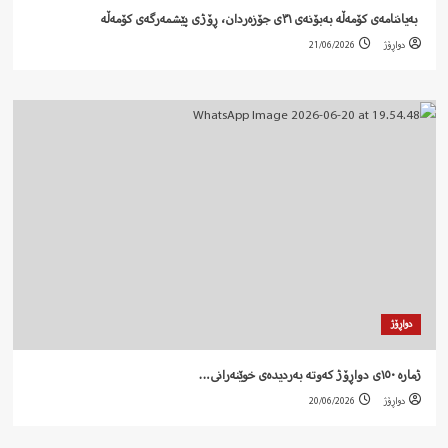
‍ بەیاننامەی کۆمەڵە بەبۆنەی ٣١ی جۆزەردان، ڕۆژی پێشمەرگەی کۆمەڵە
دواڕۆژ
21/06/2026
دواڕۆژ
ژمارە ١٥٠ی دواڕۆژ کەوتە بەردیدەی خوێنەرانی…
دواڕۆژ
20/06/2026