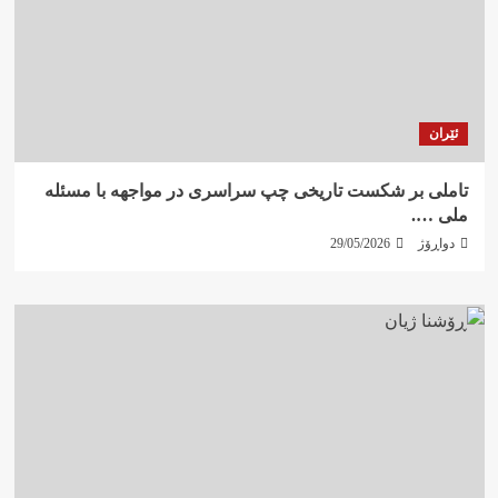
ئێران
تاملی بر شکست تاریخی چپ سراسری در مواجهه با مسئله
ملی ….
دواڕۆژ
29/05/2026