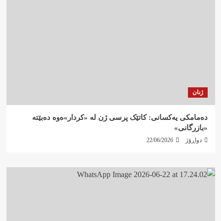
ژنان
دەمامکی یەکسانی: کاتێک پرسی ژن لە «کردار»ەوە دەبێتە
«بازرگانی»
دواڕۆژ
22/06/2026