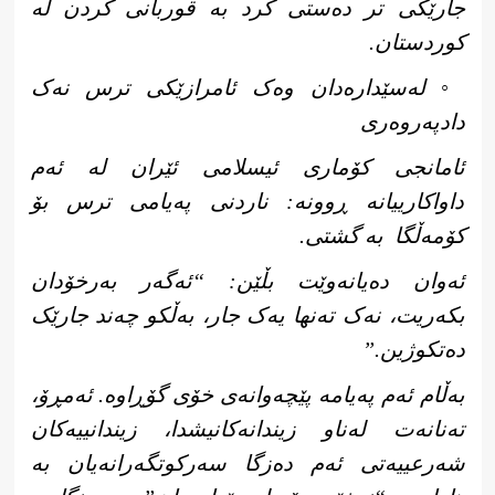
جارێکی تر دەستی کرد بە قوربانی کردن لە
کوردستان.
◦ لەسێدارەدان وەک ئامرازێکی ترس نەک
دادپەروەری
ئامانجی کۆماری ئیسلامی ئێران له‌ ئەم
داواکارییانە ڕوونە: ناردنی پەیامی ترس بۆ
کۆمەڵگا
بە گشتی.
ئەوان دەیانەوێت بڵێن: “ئەگەر بەرخۆدان
بکەریت، نەک تەنها یەک جار، بەڵکو چەند جارێک
دەتکوژین.”
بەڵام ئەم پەیامە پێچەوانەی خۆی گۆڕاوە. ئەمڕۆ،
تەنانەت لەناو زیندانەکانیشدا، زیندانییەکان
شەرعییەتی ئەم دەزگا سەرکوتگەرانەیان بە