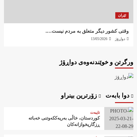
ئێران
وقتی کشور دیگر متعلق به مردم نیست….
دواڕۆژ
13/05/2026
ورگرتن و خوێندنەوەی دواڕۆژ
دوا بابەت
زۆرترین بینراو
تایبەت
کوردستان، خاڵی بەریەککەوتنی خەباتە
ڕزگاریخوازانەکان