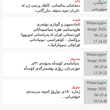
ژنان
دەمامکی یەکسانی: کاتێک پرسی ژن لە
«کردار»ەوە دەبێتە «بازرگانی»
تایبەت
ئامادەبوون و گوتاری نوێنەری
هاوپەیمانیی هێزە سیاسییەکانی
کوردستانی ئێران لە پەرلەمانی ئەورووپا
برۆکسل – کۆنفرانسی «بونیادنانی
ئێرانێکی دیموکراتیک»
سەروتار
‍ بەیاننامەی کۆمەڵە بەبۆنەی ٣١ی
جۆزەردان، ڕۆژی پێشمەرگەی کۆمەڵە
دواڕۆژ
ژمارە ١٥٠ی دواڕۆژ کەوتە بەردیدەی
خوێنەرانی…