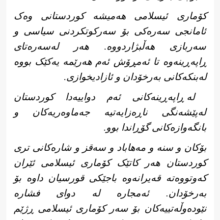
کۆماری ئیسلامی هەمیشە کوردستانی وەک
ئامانجی سەرەکی بۆ سەرکوتکردنی سیاسی و
سەربازی هەڵبژاردووە. هەر لەسەرەتای
ڕاپەڕینەوە تا ئەمڕۆش ئەم هەرێمە یەکێک بووە
لەبنکەکانی بەرخۆدان و ئازادیخوازی.
لە ڕاپەڕینەکانی ئەم دواییەدا کوردستان
لەپێشەنگی ناڕەزایەتیە جەماوەریەکان و
بانگەوازەکانی گۆڕاندا بوو.
بۆکان و سنە و مەهاباد و سەقز و شارەکانی تری
کوردستان هەر کاتێک کۆماری ئیسلامی ئێران
کەوتووەتە قەیرانەوە باجێکی قورسیان داوە بۆ
بەرخۆدان. ئەمجارە لە دوای فشارە
نێودەوڵەتییەکان بۆ سەر کۆماری ئیسلامی ڕژێم