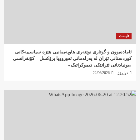
تایبەت
ئامادەبوون و گوتاری نوێنەری هاوپەیمانیی هێزە سیاسییەکانی
کوردستانی ئێران لە پەرلەمانی ئەورووپا برۆکسل – کۆنفرانسی
«بونیادنانی ئێرانێکی دیموکراتیک»
دواڕۆژ
22/06/2026