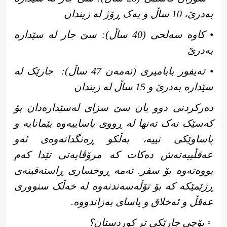
بەدرێ، 10 ساڵ و یەک ڕۆژ لە زیندان
• کاوە سەلحی (40 ساڵ): سێ جار لە سێدارە
بەدرێ
• تەیفور بابامیری (تەمەن 47 ساڵ):
جارێک لە
سێدارە بەدرێ و 15 ساڵ لە زیندان
دەرکردنی دوو یان سێ سزای لەسێدارەدان بۆ
کەسێک نەک تەنها لە ڕووی یاساییەوە بێمانایە و
پاساوێکی نییە، بەڵکو ڕەنگدانەوەی ئەو
عەقڵییەتەش دەکات کە مرۆڤایەتی تێدا کەم
بووەتەوە بۆ سفر. ئەمە ڕوخساری ڕاستەقینەی
ڕژێمێکە کە بۆ تۆڵەسەندنەوە لە خەڵک سنووری
عەقڵ و ئەخلاق و یاسای بەزاندووە.
◦ بۆچی جارێکی تر کوردستان؟