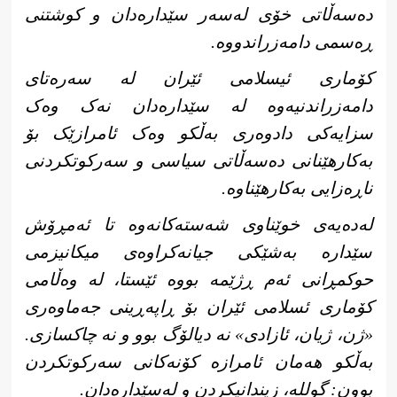
دەسەڵاتی خۆی لەسەر سێدارەدان و کوشتنی
ڕەسمی دامەزراندووە.
کۆماری ئیسلامی ئێران لە سەرەتای
دامەزراندنیەوە لە سێدارەدان نەک وەک
سزایەکی دادوەری بەڵکو وەک ئامرازێک بۆ
بەکارهێنانی دەسەڵاتی سیاسی و سەرکوتکردنی
ناڕەزایی بەکارهێناوە.
لەدەیەی خوێناوی شەستەکانەوە تا ئەمڕۆش
سێدارە بەشێکی جیانەکراوەی میکانیزمی
حوکمڕانی ئەم ڕژێمە بووە ئێستا، لە وەڵامی
کۆماری ئسلامی ئێران بۆ ڕاپەڕینی جەماوەری
«ژن، ژیان، ئازادی» نە دیالۆگ بوو و نە چاکسازی.
بەڵکو هەمان ئامرازە کۆنەکانی سەرکوتکردن
بوون: گوللە، زیندانیکردن و لەسێدارەدان.