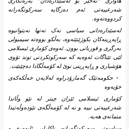
هاواری “نەخێر بۆ لەسێدارەدان” بەرەنگاری
شەرعییەتی ئەم دەزگایە سەرکوتگەرانە
کردووەتەوە.
لەسێدارەدانی سیاسی نەک تەنها نەیتوانیوە
ڕاپەڕینەکان بکوژێنێتەوە، بەڵکو بووەتە سیمبولی
بەرگری و قوربانی بوون. ئەوەی کۆماری ئیسلامی
لێی تێناگات ئەوەیە کە سەرکوتکردنی توند تۆوی
هۆشیاری و ڕاپەڕینی نوێ لە کۆمەڵگادا دەچێنێت.
◦ حکومەتێک گەمارۆدراوە لەلایەن خەڵکەکەی
خۆیەوە
کۆماری ئیسلامی ئێران چیتر لە نێو وڵاتدا
شەرعییەتی نییە و نە لە کۆمەڵگەی نێودەوڵەتیدا
متمانەی هەیە.
سیاسەتی سەرکوتگەرانە، ناکارایی ئابووری و