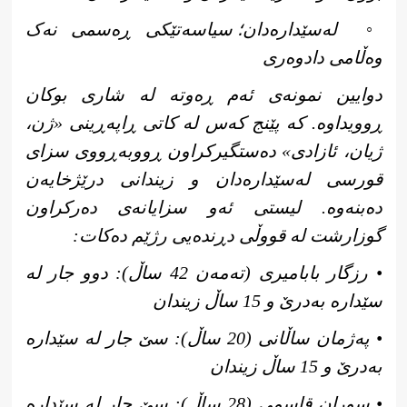
◦
لەسێدارەدان؛ سیاسەتێکی ڕەسمی نەک
وەڵامی دادوەری
دوایین نمونەی ئەم ڕەوتە لە شاری بوکان
ڕوویداوە. کە پێنج کەس لە کاتی ڕاپەڕینی «ژن،
ژیان، ئازادی» دەستگیرکراون ڕووبەڕووی سزای
قورسی لەسێدارەدان و زیندانی درێژخایەن
دەبنەوە. لیستی ئەو سزایانەی دەرکراون
گوزارشت لە قووڵی دڕندەیی رژێم دەکات:
• رزگار بابامیری (تەمەن 42 ساڵ): دوو جار لە
سێدارە بەدرێ و 15 ساڵ زیندان
• پەژمان ساڵانی (20 ساڵ): سێ جار لە سێدارە
بەدرێ و 15 ساڵ زیندان
• سوران قاسمی (28 ساڵ): سێ جار لە سێدارە