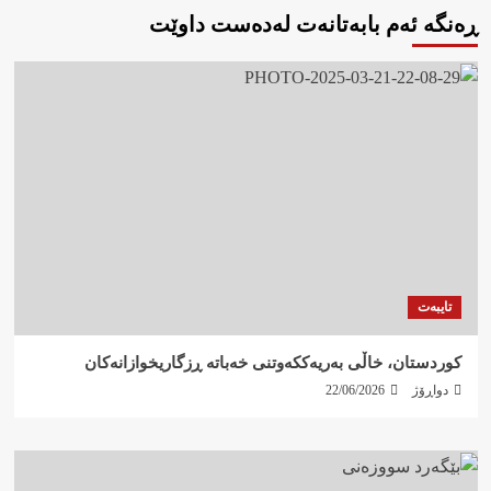
ڕەنگە ئەم بابەتانەت لەدەست داوێت
تایبەت
کوردستان، خاڵی بەریەککەوتنی خەباتە ڕزگاریخوازانەکان
دواڕۆژ
22/06/2026