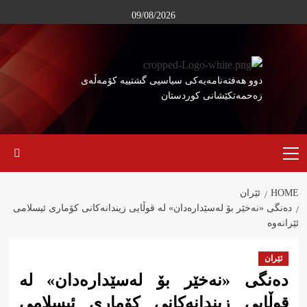
Ski
09/08/2026
t
conten
دوو هەفتەنامەیەکی سیاسیی گشتییە کۆمەڵەی
زەحمەتکێشانی کوردستان
Primary
Menu
HOME
ئێران
دەنگی «نەخێر بۆ لەسێدارەدان» لە قوڵایی زیندانەکانی کۆماری ئیسلامی
ئێرانەوە
ئێران
دەنگی «نەخێر بۆ لەسێدارەدان» لە
قوڵایی زیندانەکانی کۆماری ئیسلامی