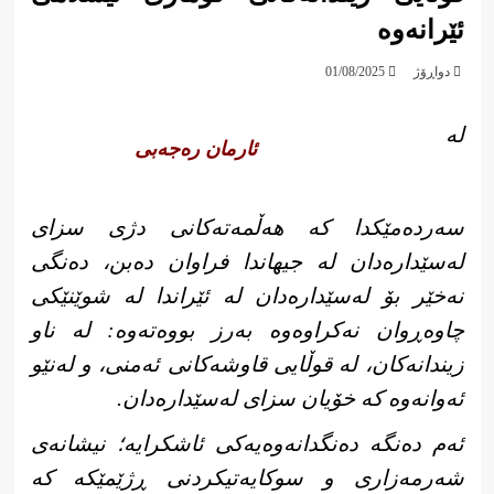
ئێرانەوە
دواڕۆژ
01/08/2025
لە
ئارمان رەجەبی
سەردەمێکدا کە هەڵمەتەکانی دژی سزای
لەسێدارەدان لە جیهاندا فراوان دەبن، دەنگی
نەخێر بۆ لەسێدارەدان لە ئێراندا لە شوێنێکی
چاوەڕوان نەکراوەوە بەرز بووەتەوە: لە ناو
زیندانەکان، لە قوڵایی قاوشەکانی ئەمنی، و لەنێو
ئەوانەوە کە خۆیان سزای لەسێدارەدان.
ئەم دەنگە دەنگدانەوەیەکی ئاشکرایە؛ نیشانەی
شەرمەزاری و سوکایەتیکردنی ڕژێمێکە کە