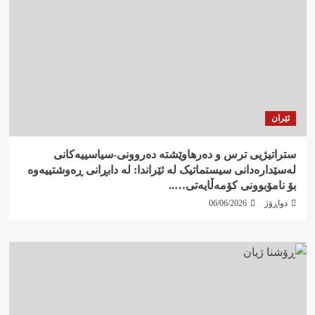
ئێران
ستراتیژیی ترس و دەرهاوێشتە دەروونی-سیاسییەکانی
لەسێدارەدانی سیستماتیک لە ئێراندا: لە دابڕانی ڕەوشتییەوە
بۆ نامۆبوونی کۆمەڵایەتی…..
دواڕۆژ
06/06/2026