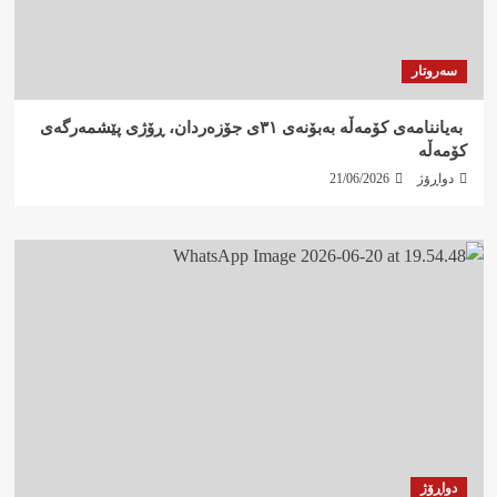
سەروتار
‍ بەیاننامەی کۆمەڵە بەبۆنەی ٣١ی جۆزەردان، ڕۆژی پێشمەرگەی
کۆمەڵە
دواڕۆژ
21/06/2026
دواڕۆژ