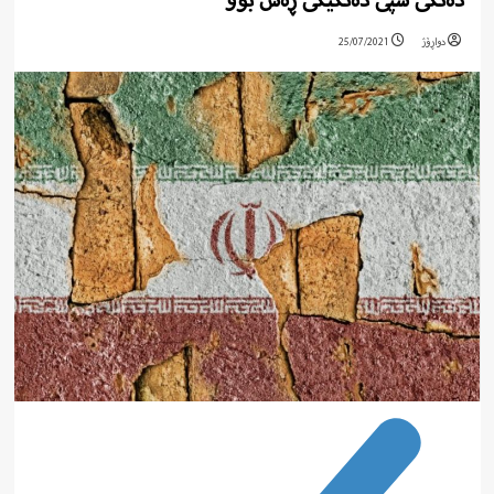
دەنگی سپی دەنگێکی ڕەش بوو
دواڕۆژ
25/07/2021