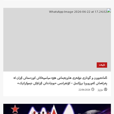
تایبەت
ئامادەبوون و گوتاری نوێنەری هاوپەیمانیی هێزە سیاسییەکانی کوردستانی ئێران لە
پەرلەمانی ئەورووپا برۆکسل – کۆنفرانسی «بونیادنانی ئێرانێکی دیموکراتیک»
دواڕۆژ
22/06/2026