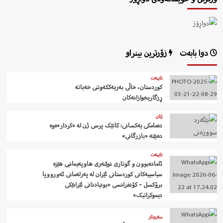
دوا بابەت
زۆرترین بینراو
تایبەت
کوردستان، خاڵی بەریەککەوتنی خەباتە
ڕزگاریخوازانەکان
ژنان
دەمامکی یەکسانی: کاتێک پرسی ژن لە «کردار»ەوە
دەبێتە «بازرگانی»
تایبەت
ئامادەبوون و گوتاری نوێنەری هاوپەیمانیی هێزە
سیاسییەکانی کوردستانی ئێران لە پەرلەمانی ئەورووپا
برۆکسل – کۆنفرانسی «بونیادنانی ئێرانێکی
دیموکراتیک»
سەروتار