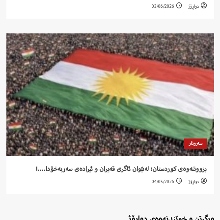
دواڕۆژ
03/06/2026
سەروتار
بزووتنەوەی کوردستان؛ لەنێوان ئاگری قەیران و ئیرادەی سەربەخۆدا….!
دواڕۆژ
04/05/2026
ورگرتن و خوێندنەوەی دواڕۆژ