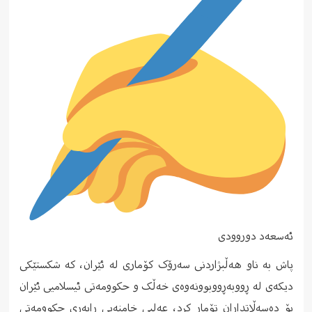
ئەسعەد دوروودی
پاش بە ناو هەڵبژاردنی سەرۆک کۆماری لە ئێران، کە شکستێکی
دیکەی لە ڕووبەڕووبوونەوەی خەڵک و حکوومەتی ئیسلامیی ئێران
بۆ دەسەڵاتداران تۆمار کرد، عەلیی خامنەیی ڕابەری حکوومەتی