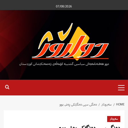
Ski
07/08/2026
t
conten
دوو هەفتەنامەیەکی سیاسیی گشتییە کۆمەڵەی زەحمەتکێشانی کوردستان
Primary
Menu
HOME
سەروتار
دەنگی سپی دەنگێکی ڕەش بوو
سەروتار