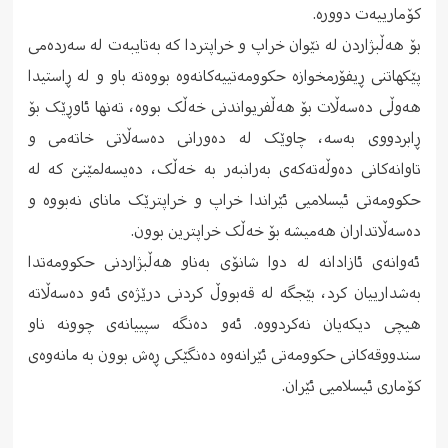
کۆمارییەت دوورە.
بۆ هەڵبژاردن لە نێوان خراپ و خراپتردا کە بەتایبەت لە سەردەمی
پێکهاتنی ڕیفۆرمخوازە حکوومەتییەکانەوە بووەتە باو و لە ڕاستیدا
هەوڵی دەسەڵات بۆ هەڵفریواندنی خەڵک بووە، تەنها ئاوڕێک بۆ
ڕابردووی بەسە، چاوێک لە دەورانی دەسەڵاتی خاتەمی و
تاوانەکانی دەوڵەتەکەی بەرانبەر بە خەڵک، دەیسەلمێنێ کە لە
حکوومەتی ئیسلامیی ئێراندا خراپ و خراپترێک مانای نەبووە و
دەسەڵاتداران هەمیشە بۆ خەڵک خراپترین بوون.
ئەوانەی ئازادانە لە دوا شانۆی بەناو هەڵبژاردنی حکوومەتدا
بەشدارییان کرد، بێجگە لە قەبووڵ کردنی درێژەی ئەو دەسەڵاتە
هیچی دیکەیان نەکردووە. ئەو دەنگە سپییانەی چوونە ناو
سندووقەکانی حکوومەتی ئێرانەوە دەنگێکی ڕەش بوون بە مانەوەی
کۆماری ئیسلامیی ئێران.