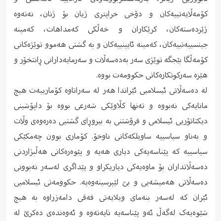
کۆمەڵایەتییەکان و دۆخی خراپتری ژیان بۆ ژنان، نەتەوە
ژێردەستەکان، کرێکاران و خەڵکی کەمداهات، کەمینە
جینسییەتییەکان، کەمینە ئایینییەکان و بە گشتی هەموو توێژەکانی
کۆمەڵگا بێجگە توێژی سەر بەدەسەڵات و سەرمایەدارانی ڕانتخۆر و
هێزە سەرکوتکارەکانی حکوومەت بووە.
لە دەسەڵاتی ئیسلامیی ئێراندا هەر لە سەراتاوە کۆمارییەت هیچ
مانایەکی نەبووە و تەنها کڵاوێکی شەرعی بووە بۆ داپۆشینی
دیکتاتۆریی ئیسلامی و فرۆشتنی بە بیروڕای گشتیی دەرەوەی وڵات
و بەناو سیاسییە ساویلکەکانی ناوخۆ. کۆماری بوون چەمکێکی
سیاسییە کە پێناسەیەکی دیاری هەیە و پێوەرەکانی هەڵبژاردنی
دەسەڵاتداران بۆ ماوەیەکی دیاریکراو و پێداگری لەسەر نەبوونی
دەسەڵاتی هەمیشەیی و بێ لێپرسینەوەیە. حکوومەتی ئیسلامیی
ئێران کە لەسەر بنەمای ویلایەتی فەقی دامەزراوە بە هیچ
شێوەیەک لەگەڵ ئەو پێناسەیە نایەتەوە و ئەوەندەی دەکرێ لە