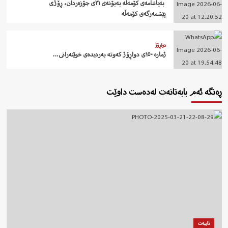
‍ بەیاننامەی کۆمەڵە بەبۆنەی ٣١ی جۆزەردان، ڕۆژی
پێشمەرگەی کۆمەڵە
دواڕۆژ
ژمارە ١٥٠ی دواڕۆژ کەوتە بەردیدەی خوێنەرانی…
ڕەنگە ئەم بابەتانەت لەدەست داوێت
تایبەت