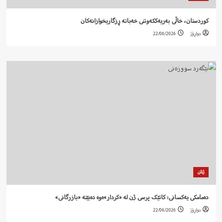
کوردستان، خاڵی بەریەککەوتنی خەباتە ڕزگاریخوازانەکان
دواڕۆژ
22/06/2026
ژنان
دەمامکی یەکسانی: کاتێک پرسی ژن لە «کردار»ەوە دەبێتە «بازرگانی»
دواڕۆژ
22/06/2026