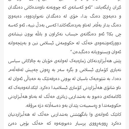
ئێران ڕایگەیاند: “ئەو کەسانەی کە چوونەتە ناوەندەکانی دەنگدان
و دەیەوێ دەنگ بدا، خۆی لە دەنگدان نەبواردووە، دەیەوێ
دەنگ بدار بەڵام لەناو بەردەنگەکاندا کەسی بەدڵ نییە، ئەو کەسە
چی بکا؟ ئەو دەنگانەی حیساب نەکراون و باتڵە بوون نیشانەی
دوورکەوتنەوەی خەڵک لە حکوومەتی ئیسلامی نین و بەپێچەوانە
ئەوان ویستوویانە دەنگبدەن.”
پێش هەڵبژاردنەکان ژمارەیەک لەوانەی خۆیان بە چالاکانی سیاسی
نەیاری کۆماری ئیسلامی و بگرە سەر بە ڕەوتی چەپیش لەقەڵەم
دەدا، بە شێوەیەک باسیان لە بوونی دەرفەتێک بە خەیاڵی ئەوان لە
ناو شانۆی هەڵبژاردنی کۆماری ئیسلامیدا دەکرد. لێکدانەوەیەک کە
ئاکامەکەی دەبوو بە بەشداریی زیاتری خەڵک لە بەناو هەڵبژاردنی
حکوومەتدا و ڕەسمییەت پێدان بەو دەسەڵاتە دژە مرۆڤە.
کاتێک ئەوانەی وا بانگهێشتی بەشداریی خەڵک لە هەڵبژاردنیان
دەکرد ڕووبەڕووی پرسیار دەبوونەوە کە خەڵک بۆچی دەبێ