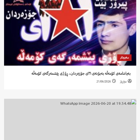
سەروتار
‍ بەیاننامەی کۆمەڵە بەبۆنەی ٣١ی جۆزەردان، ڕۆژی پێشمەرگەی کۆمەڵە
دواڕۆژ
21/06/2026