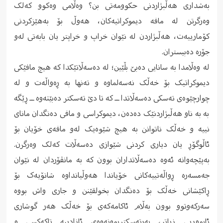
بەشداری هەڵبژاردنی حکوومەتی بن؟ وەڵامی وەکوو کەلک
وەرگرتن لە مافە دیموکراتیەکان، هەوڵ بۆ بەهێزکردنی
کۆمارییەت، هەڵبژاردن لە نێوان خراپ و خراپتر یان بابەتی لەو
جۆرە دەبیستران.
لە وەڵامدا بە سانایی دەبێ بڵێین؛ لە دەسەڵاتێکدا کە هیچ مافێکی
دیموکراتیک بۆ خەڵک نەسەلماوە و تەنها بە ڕەواڵەت و لە
چوارچێوەی تەسکی دەسەڵاتدا ــ کە تا دێ تەسکتر دەبێتەوە ــ ڕێگە
بە بە ناو هەڵبژاردنێک دەدەن، دیموکراسی و مافی دەنگدان مانای
نییە و خەڵک ناتوانن بە هیچ شێوەیک لەو مافەی خۆیان بۆ
ئاڵوگۆڕ یان دیاری کردنی شێوازی دەسەڵات کەلک وەرگرن.
بەپێچەوانە ئەوە دەسەڵاتداران بوون کە بە مانڤۆردان لە نێوان
جەمسەرە ڕواڵەتییەکانی خۆیاندا هەوڵیانداوە شانۆیەک بۆ
ڕاکێشانی خەڵک بۆ دەنگدان بخولقێنن و جاری واش بووە
سەرکەوتوو بوون بەڵام ئاکامەکەی بۆ خەڵک هەر گوشاری
ئابووریی زیاتر، بەرتەسکتربوونەوەی ئازادییە تاکەکسی و