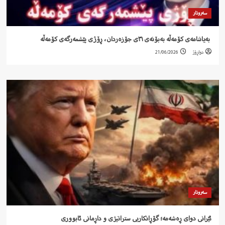
سەروتار
‍ بەیاننامەی کۆمەڵە بەبۆنەی ٣١ی جۆزەردان، ڕۆژی پێشمەرگەی کۆمەڵە
دواڕۆژ
21/06/2026
سەروتار
ئێرانی دوای ڕەشەمە؛ گۆڕانکاریی ستراتیژی و داڕمانی ئابووری