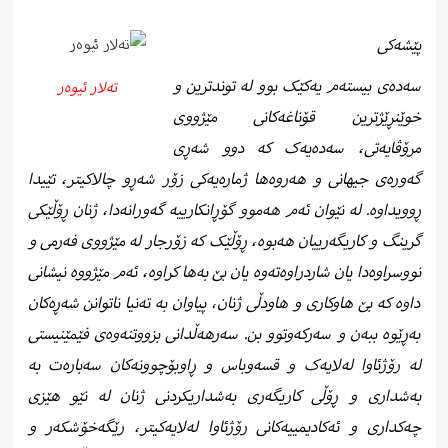
پێشەکی
سەدەی بیستەم یەکێک بوو لە توندترین و
تەلار ئیوەر
خوێنڕێژترین قۆناغەکانی مێژووی
مرۆڤایەتی، سەدەیەک کە دوو شەڕی
گەورەی جیهانی و هەروەها ژمارەیەکی زۆر شەڕو چالاکیتر، تێیدا
ڕوویداوە. لە نێوان ئەم هەموو گۆڕانکارییە گەورانەدا، ژنان ڕۆڵێکی
گرینگ و کاریگەرییان هەبوە، ڕۆڵێک کە زۆرجار لە مێژووی فەرمی و
نووسراوەدا یان شاردراوەتەوە یان بێ بەها کراوە، ئەم مێژووە نیشانی
داوە کە بێ هاوکاری و هاودڵی ژنان، پیاوان بە تەنیا ناتوانن شەڕەکان
بەڕێوە ببەن و سەرکەوتوو بن. سەرهەڵدانی بزووتنەوەی فێمێنیستی
لە رۆژئاوا لەلایەک و قسەوباس و ڕاوبۆچوونەکان سەبارەت بە
بەشداری و ڕۆڵی کاریگەری بەشداریکردنی ژنان لە نێو هێزی
چەکداری و ئەکادیمییەکانی رۆژئاوا لەلایەکیتر، رێگەخۆشکەر و