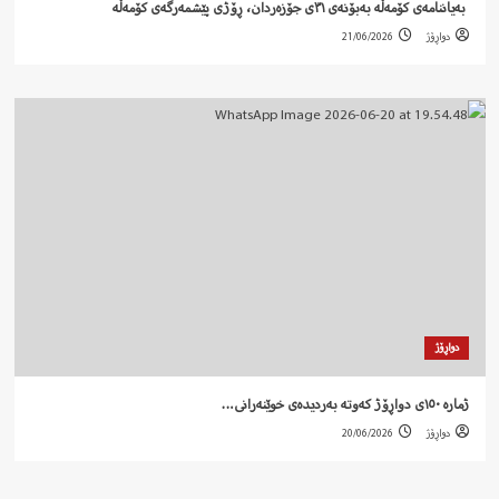
‍ بەیاننامەی کۆمەڵە بەبۆنەی ٣١ی جۆزەردان، ڕۆژی پێشمەرگەی کۆمەڵە
دواڕۆژ
21/06/2026
دواڕۆژ
ژمارە ١٥٠ی دواڕۆژ کەوتە بەردیدەی خوێنەرانی…
دواڕۆژ
20/06/2026