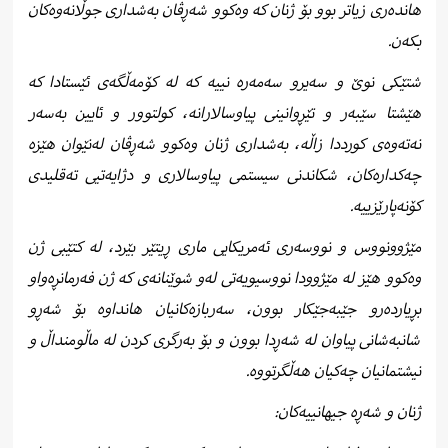
هاندەری زیاتر بوو بۆ ژنان کە وەکوو شەڕڤان بەشداری جوڵانەوەکان
بکەن.
شتێکی نوێ و سەیرو سەمەرە نییە کە لە کۆمەڵگەی ئێستادا کە
هێشتا سێبەر و تێڕوانینی پیاوسالارانە، کولتوور و ئایین بەسەر
نەتەوەی کورددا زاڵە، بەشداری ژنان وەکوو شەڕڤان لەنێوان هێزە
چەکدارەکان، شکاندنی سیستمی پیاوسالاری و دژایەتیی تەقلیدی
کۆنەپارێزییە.
مێژوونووس و نووسەری ئەمریکایی ماری ڕیتێر بێرد، لە کتێبی ژن
وەکوو هێز لە مێژوودا نووسیویەتی لەو شوێنانەی کە ژن فەرمانڕەواو
بڕیاردەرو جێبەجێکار بوون، سەربازەکانیان هانداوە بۆ شەڕو
شانبەشانی پیاوان لە شەڕدا بوون و بۆ بەرگری کردن لە ماڵومنداڵ و
نیشتمانیان چەکیان هەڵگرتووە.
ژنان و شەڕە جیهانییەکان: