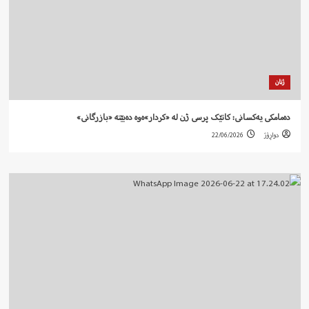
ژنان
دەمامکی یەکسانی: کاتێک پرسی ژن لە «کردار»ەوە دەبێتە «بازرگانی»
دواڕۆژ
22/06/2026