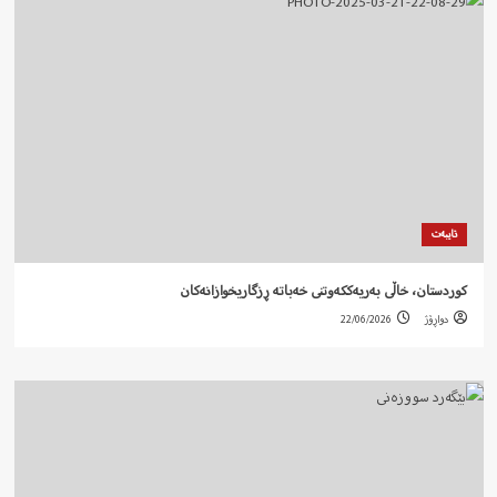
تایبەت
کوردستان، خاڵی بەریەککەوتنی خەباتە ڕزگاریخوازانەکان
دواڕۆژ
22/06/2026