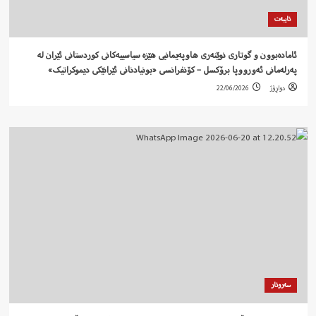
تایبەت
ئامادەبوون و گوتاری نوێنەری هاوپەیمانیی هێزە سیاسییەکانی کوردستانی ئێران لە
پەرلەمانی ئەورووپا برۆکسل – کۆنفرانسی «بونیادنانی ئێرانێکی دیموکراتیک»
دواڕۆژ
22/06/2026
سەروتار