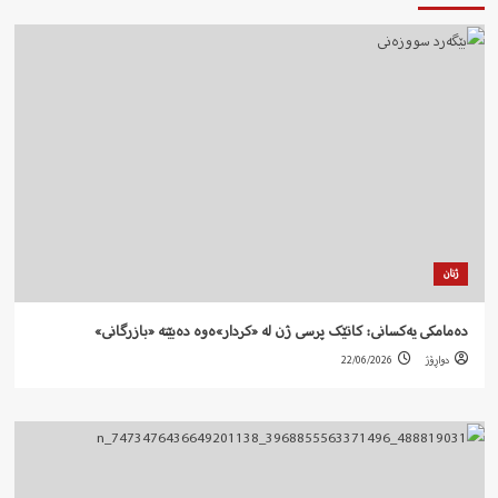
ژنان
دەمامکی یەکسانی: کاتێک پرسی ژن لە «کردار»ەوە دەبێتە «بازرگانی»
دواڕۆژ
22/06/2026