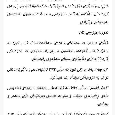
شۆڕش و بەرگری دژی داعش لە ڕۆژئاوا، نەک تەنها لە چوار پارچەی
کوردستان، بەڵکوو لە ئاستی ناوچەیی و جیهانیشدا بوون بە هێمای
بەرخۆدان و ئازادی.
نموونە مێژووییەکان
قەڵای دمدم: لە سەرەتای سەدەی حەڤدەهەمدا، ژنانی کورد بە
سەرکردایەتی گەوهەر خاتوون و پەریزاد خاتوون بە شێوەیەکی
قارەمانانە دژی داگیرکاری سوپای سەفەوی ڕاوەستان.
“زەریفە”: یەکەم ژنی کورد کە ساڵی ١٩٣٧ لەلایەن هێزە داگیرکەرەکانی
تورکیا بە شێوەیەکی دڕندانە شەهید کرا.
“لەیلا قاسم”: ساڵی ١٩٧٤، لە ژێر تەنافی سێدارە، سروودی نەتەوەیی
«ئەی ڕەقیب»ی خوێند و بوو بە هێمای بەرخۆدان دژی ستەم و
بێدادی.
“سەکینە جانسز”: یەکێک لە ژنانی ناسراوی خەباتی کورد کە ساڵی ٢٠١٣