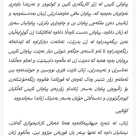
پیاوانی ئایینی لە ژێر کاریگەری ئایین و کولتوور و نەریتدا باوەڕی
تەواویان بەوەیە کە، پیاوان مافی خاوەندارێتی ژنیان بەدەستەوەیە و
ژنانیش دەبێ ملکەچی پیاوان بن و چاودێری بکرێن، پیاوانیان سەرتر
لە ژنان داناوە، پیاوانی دەست ئاوەڵا داناوە لەکاتێکدا ژن گوێڕایەڵیان
نەبن ریگەپیدراوە لە ژن بدرێت، تەنانەت دیارکراوە کە لێدانەکە
رێگەپێدراوە تا ئەو ئاستەی جێگەو شوێنی دیار نەبێت. پیاوانی ئایینی
بڕوایان بەوە هەیە کە دەبێت ژن لە ماڵەوە دابنیشێت و لەناو خەڵکدا
نەناسرێن و نەبیندرێن، ژنان نابێت فێری نووسین و خوێندنەوە ببن
ئەمانەو زۆر شتیتر وەک ئەوەی لە قورئاندا هاتووە رێگەخۆشکەرن
بۆ زاڵبوونی پیاوان بەسەر ژنانداو زۆربەی پیاوانی ئایینی کەڵکیان
لێوەرگرتوون و دەسەڵاتی خۆیان بەسەر بەشێک ژناندا سەپاندووە.
کۆتاییی
ژنان، لە شەڕە جیهانییەکانەوە هەتا خەباتی ئازادیخوازی گەلان،
نیشانیان داوە کە تەنها بینەر یان قوربانی مێژوو نین، بەڵکوو ژنان