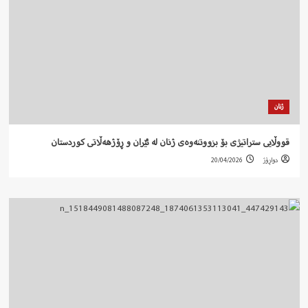
ژنان
قووڵایی ستراتیژی بۆ بزووتنەوەی ژنان لە ئێران و ڕۆژهەڵاتی کوردستان
دواڕۆژ
20/04/2026