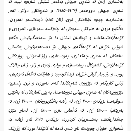
بەشداری ژنان لە شەڕی جیهانی یەکەم شتێکی شاراوە نییە. لە
شەڕی جیهانی دووهەم (١٩٣٩–١٩٤٥) و شەڕەکانی دواتر، ئەم
بەشدارییە چووە قۆناغێکی نوێ. ژنان تەنها یارمەتیدەر نەبوون،
بەڵکوو بوون بە هێزێکی سەرەکی لە چالاکییە سەربازی، ئابووری و
کۆمەڵایەتییەکاندا و تواناییان نیشان دا بۆ سەقامگیرکردنی پێگەو
شوێنی خۆیان لە کۆمەڵگەی جیهانی بۆ دەستەبەرکردنی یەکسانی
مافەکان. لە شەڕی چەکداری، پەرەستاری، رۆژنامەوانی، بوارەکانی
کۆمەڵایەتی، کشتوکاڵ، پیشەسازی و بواری زەوی و زار، ژنان چالاک
بوون و زۆرجار گیانی خۆیان فیدا کردووە و هاوکات لەگەڵ ئەوەیش،
ژنانی کاریگەر لە مێژووی شەڕەکاندا کەم نەبوون و نین. ڕاستییە
مێژووییەکان لە شەڕی جیهانی دووهەمدا، بە پێی ئامارەکان لە یەکێتی
سوڤیەتدا نزیکەی ٣٠٠,٠٠٠ ژن، لە وڵاتە یەکگرتووەکان
٣٥٠,٠٠٠ ژن، لە
بەریتانیا ٤٥٠,٠٠٠ ژن، لە ئەڵمانی نازی‌ ٤٥٠,٠٠٠ ژن، لەناو هێزە
چەکدارەکاندا بەشدارییان کردووە، نزیکەی ٧٥٪ ئەو ژنانە بە
دڵخوازی خۆیان چوونەتە ناو شەڕ. ئەمە لە کاتێکدا بووە کە زۆرێک