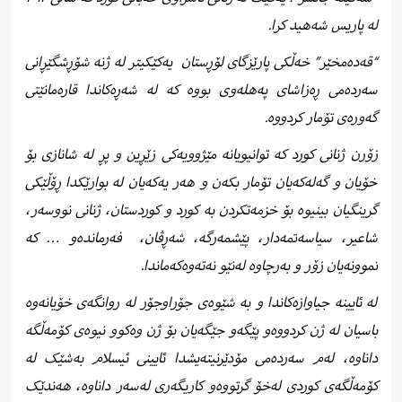
لە پاریس شەهید کرا.
“قەدەمخێر” خەڵکی پارێزگای لۆڕستان یەکێکیتر لە ژنە شۆڕشگێڕانی
سەردەمی ڕەزاشای پەهلەوی بووە کە لە شەڕەکاندا قارەمانێتی
گەورەی تۆمار کردووە.
زۆرن ژنانی کورد کە توانیویانە مێژوویەکی زێڕین و پڕ لە شانازی بۆ
خۆیان و گەلەکەیان تۆمار بکەن و هەر یەکەیان لە بوارێکدا ڕۆڵێکی
گرینگیان بینیوە بۆ خزمەتکردن بە کورد و کوردستان، ژنانی نووسەر،
شاعیر، سیاسەتمەدار، پێشمەرگە، شەڕڤان،
فەرماندەو … کە
نموونەیان زۆر و بەرچاوە لەنێو نەتەوەکەماندا.
لە ئایینە جیاوازەکاندا و بە شێوەی جۆراوجۆر لە روانگەی خۆیانەوە
باسیان لە ژن کردووەو پێگەو جێگەیان بۆ ژن وەکوو نیوەی کۆمەڵگە
داناوە، لەم سەردەمی مۆدێرنیتەیشدا ئایینی ئیسلام بەشێک لە
کۆمەڵگەی کوردی لەخۆ گرتووەو کاریگەری لەسەر داناوە، هەندێک