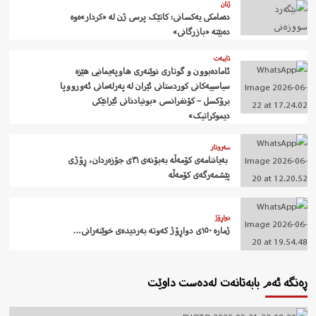
ژنان
دەمامکی یەکسانی: کاتێک پرسی ژن لە «کردار»ەوە
دەبێتە «بازرگانی»
تایبەت
ئامادەبوون و گوتاری نوێنەری هاوپەیمانیی هێزە
سیاسییەکانی کوردستانی ئێران لە پەرلەمانی ئەورووپا
برۆکسل – کۆنفرانسی «بونیادنانی ئێرانێکی
دیموکراتیک»
سەروتار
‍ بەیاننامەی کۆمەڵە بەبۆنەی ٣١ی جۆزەردان، ڕۆژی
پێشمەرگەی کۆمەڵە
دواڕۆژ
ژمارە ١٥٠ی دواڕۆژ کەوتە بەردیدەی خوێنەرانی…
ڕەنگە ئەم بابەتانەت لەدەست داوێت