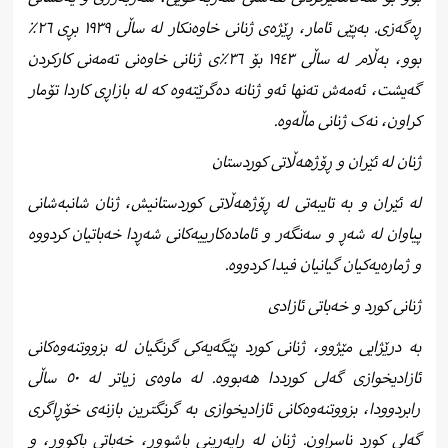
ڕەگەزی. بەپێی ئامار، ڕێژەی ژنانی خاوەنکار لە ساڵی ١٩٣٩ بڕی ٢٦٪
بوو، بەڵام لە ساڵی ١٩٤٣ بۆ ٣٦٪ی ژنانی خاوەنی تەمەنی کارکردن
گەیشت، ئەمەش تەنها ئەو ژنانە دەگرێتەوە کە لە بازاڕی کاردا تۆمار
کراون، نەک ژنانی ماڵەوە.
ژنان لە ئێران و ڕۆژهەڵاتی کوردستان
لە ئێران و بە تایبەتی لە ڕۆژهەڵاتی کوردستانیش، ژنان شانبەشانی
پیاوان لە شەڕ و سەنگەر و ئامادەکارییەکانی شەڕدا خەباتیان کردووە
و ژمارەیەکیان گیانیان فیدا کردووە.
ژنانی کورد و خەباتی ئازادی
بە درێژایی مێژوو، ژنانی کورد پێگەیەکی گرنگیان لە بزووتنەوەکانی
ئازادیخوازی گەلی کورددا هەبووە. لە ماوەی زیاتر لە ٥٠ ساڵی
رابردوودا، بزووتنەوەکانی ئازادیخوازی بە گرنگترین بازنەی خۆڕاگری
گەلی کورد ناسراون. ژنان لە ڕاپەڕینی باشوور، خەباتی باکوور، و