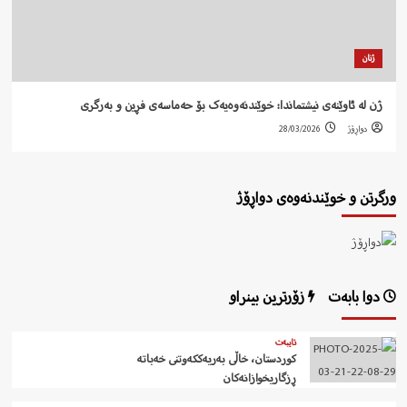
ژنان
ژن لە ئاوێنەی نیشتماندا: خوێندنەوەیەک بۆ حەماسەی فڕین و بەرگری
دواڕۆژ
28/03/2026
ورگرتن و خوێندنەوەی دواڕۆژ
دوا بابەت
زۆرترین بینراو
تایبەت
کوردستان، خاڵی بەریەککەوتنی خەباتە
ڕزگاریخوازانەکان