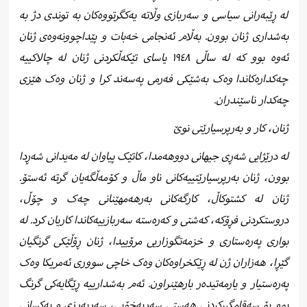
لە ڕێبەرانی سیاسی و سەربازی وڵاتە یەکگرتووەکان بە توندی دژ بە
بەشداری ژنان بوون. بەڵام ئەنجامی خەبات و پێداچوونەوەی ژنان
ئەوە بوو کە لە ساڵی ١٩٤٨ یاسای تێکەڵکردنی ژنان لە چالاکییە
چەکدارەکاندا وەک بەشێکی فەرمی پەسەند کرا و ژنان وەک هێزی
چەکدار ناسێندران.
ژنان، کار و بەرپرسیارێتی نوێ
لە درێژایی شەڕی جیهانی دووهەمدا، کاتێک پیاوان لە مەیدانی شەڕدا
بوون، ژنان بەرپرسیارێتییەکانی ناو ماڵ و کۆمەڵگەیان گرتە ئەستۆ.
ژنان لە کشتوکاڵ، کارگەکانی بەرهەمهێنانی چەک و چۆڵ،
دروستکردنی فڕۆکە، کەشتی و کەرەستە سەربازییەکاندا کاریان کرد. لە
بواری پەرەستاری و خزمەتگوزاریی مرۆییدا، ژنان ڕۆڵێکی گرنگیان
گێڕا، هەزاران ژن لە ڕێکخراوەکان وەک خاچی سووری ئەمریکا وەک
پەرەستیار و یارمەتیدەر بارهێنراون. ئەم بەشدارییە ڕێگایەکی گرنگ
بوو بۆ سەقامگیرکردنی هەستی سەربەخۆیی، سەربەرزی و یەکسانی