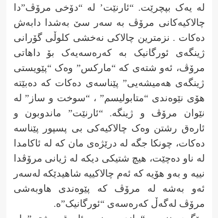
لە یەک بپچرێت. “ئارنێت’ لە “دۆخی مرۆڤ”دا
چالاکیەکانی مرۆڤ بە سەر سێ بەشدا دابەش
دەکات . نزمترین چالاکی نەخشی کلوڵی گۆرانی
ژینگەی ئورگانیک بە کەرەسەیەک بۆ داهاتی
مرۆڤ، ئەو شتەی کە “مارکس” وەک “پێویستی
ژینگەی هەمیشەیی” پێناسەی دەکات کە دەبێتە
هۆی نێوەندی “متابولیسم” ، “سوخت و ساز” لە
نێوان مرۆڤ و ژینگە. “ئارنێت” ماندوبون و
ئارەق رشتن وەک چالاکیەکی بی پسپور پێناسە
دەکات، چونکا جگە لە درێژەی مان کە لە ئاکامدا
لە ناو دەچێت، هیچ شتیکی دیکە لە ژیانی مرۆڤدا
نییە و بەو هۆیە کە ئەم چالاکییە شاهیدێکە لەسەر
ئەو بەشە لە مرۆڤ کە پێوەندی هاوبەشی
مرۆڤ لەگەڵ کەرەسەی “ئورگانیک”ە.