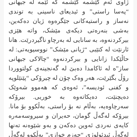
ژاوی ئەم کێشمە کێشمە کە ئێمە لە جیهانی
“پەسا راستی” و ئیدیعای ناسینی بە توندی
نەساز و راستیەکانی جێگرەوە ژیان دەکەین،
بەشی بنەرەتی دیکەی مێشک، واتە هێزی
بیرکردنەوە، بە سانایی لە بەرچاو ناگیردرێت. هانا
ئارنێت لە کتێبی “ژیانی مێشک” نووسیویەتی: لە
حاڵێکدا زانایی و بیرکردنەوە “چالاکی جیهانی
ساز”ە لە ئاکامدا دەبێ لە گەنجینەی کولتووردا
رۆڵ بگێرێت، هەر وەک چۆن لە چیرۆکی “پێنێلوپە
و کفنی ئودیسە”، ئەوەی کە هەموو شەوێک
دەیچنێت، دەیکاتەوە بە خوریی. بیرۆکە
سەرچاوەیە، بەڵام نە بۆ راستی، بەڵکوو بۆ مانا.
بیرۆکە لەگەڵ گومان، حەیران و سیروسەمەرە
کایەی نەردی ئەوین دەکەن و بەو شێوەنە تەنها
لەگەڵ ئیدئولوژی “جەزم خوازی” بەڵکوو لەگەڵ