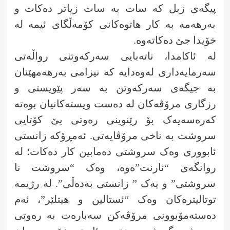
پیگەی زبل کە سات بە سات زیاتر دەکات و
بەرهەمە بە کار هاتوەکانی کۆمەڵگای ئیمە لە
خۆیدا جێ دەکاتەوە.
لە ئاکامدا، ناتەبایی سەرکەوتنی رواڵەتی
سەرمایەداری لەوەدایە کە نیزامی بەرهەمهێنان
بە جیگەی سەرکەوتن بە سەر پێویستی و
رزگاری مرۆڤەکان لە دەست ویستەکانیان بوەتە
کەرەسەیەک بۆ رێنوینی رەوتی بێ کۆتایی
سروشت بە ناخی مرۆڤایەتی. ئەمڕۆکە زانستی
ئابووری وەک سروشتی دەمابین کار دەکات؛ لە
روانگەی “ئارنت”ەوە، وەک “سروشت نا
سروشتی” و یەک ” زانستی بەدەڵی”. لە رژیمە
توتالیترەکان وەک “ئستالین و هیتلێر”، ئەم
دەستەمۆبوونی مرۆڤەکن سەبارەت بە رەوتی