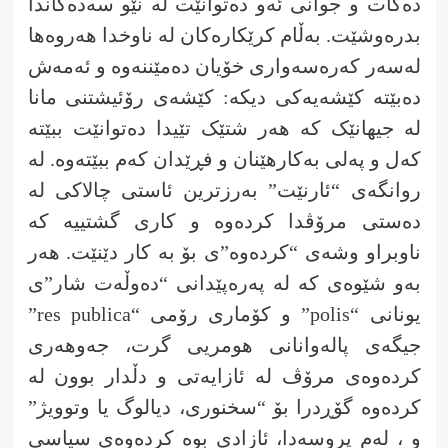
دەکات و جوانی ئەو دەتوانێت لە نێو سەدەکاندا
بدرەوشێت. بەڵام کرێکارەکان لە ناوخدا هەروەها
لەسەر کەرەسەواری خۆیان دەمێننەوە و ئەمەش
دەبێتە کێشەیەکی دیکە: کێشەی رۆئیشتنی مانا
لە جیهانێک کە هەر شتێک تێیدا دەتوانێت ببێتە
کەل و پەلی بەکارهێنان و فڕێدان کەم ببێتەوە. لە
روانگەی “ئارنێت” بەرزترین ئاستی چالاکی لە
دەستی مرۆڤدا کردەوە و کاری گشتییە کە
ناوبراو وشەی “کردەوە”ی بۆ بە کار دێنێت. هەر
بەو شێوەی کە لە پەرەپێدانی “دەوڵەت شار”ی
یونانی “polis” و کۆماری رۆمی “res publica”
جیگەی پالەوانانی هومریی گرت، جەوهەری
کردەوەی مرۆڤ لە ئازایەتی و دڵدار بوون لە
کردەوە گۆڕدرا بۆ “سخنوری، دیالوگ یا وتوویژ”
و ، لەم پروسەدا، ئازادی بوە کردەوەی سیاسی