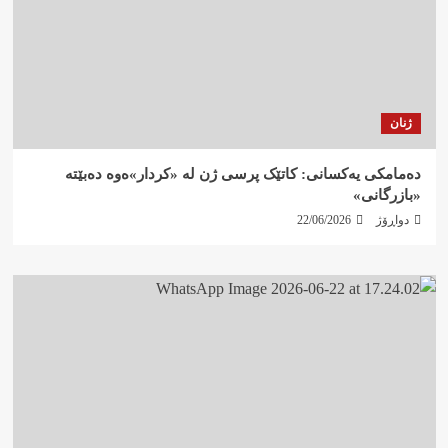
ژنان
دەمامکی یەکسانی: کاتێک پرسی ژن لە «کردار»ەوە دەبێتە
«بازرگانی»
دواڕۆژ
22/06/2026