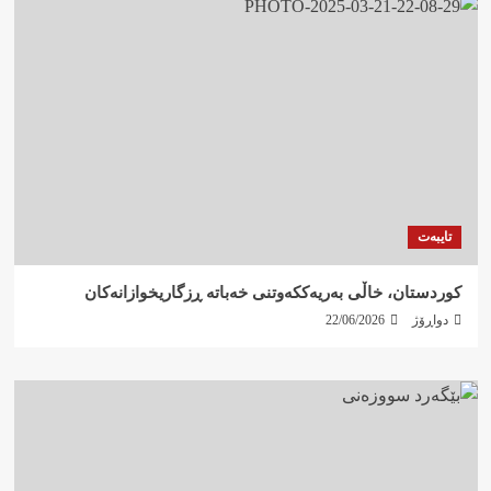
تایبەت
کوردستان، خاڵی بەریەککەوتنی خەباتە ڕزگاریخوازانەکان
دواڕۆژ
22/06/2026