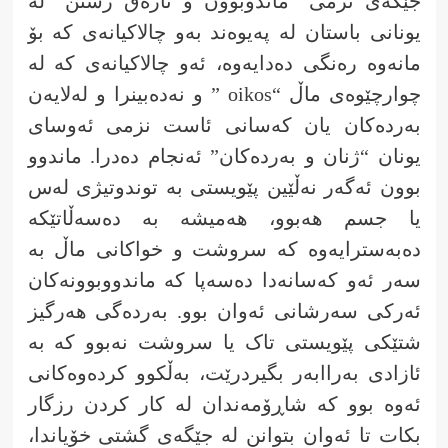
جێگەی نزمی “ماندوبوون و ئارەق رشتن” لە
یونانی باستان لە پەیوەند بەو چالاکیانەی کە بۆ
مانەوە رەنگی دەدایەوە، ئەو چالاکیانەی کە لە
چوارچێوەی ماڵ “oikos ” و نەدەبینرا و لەلایەن
بەردەکان یان کەسانی ئاست نزمی ئەوسای
یونان “ژنان و بەردەکان” ئەنجام دەدرا. ماندوو
بوون ئەگەر نەڵێین پێویستی بە توندوتیژی لەس
یا جسم هەبوو، هەمیشە بە دەسەڵاتێکە
دەبەسترایەوە کە سروشت و خواکانی ماڵ بە
سەر ئەو کەسانەدا دەسەپا کە ماندووبوونەکان
ئەرکی سەرشانی ئەوان بوو. بەردەگی هەرگیز
شتێکی پێویستی تاک یا سروشت نەبوو کە بە
ئازادی بەراابەر بگیردرێت، بەڵکوو کردەوەکانی
ئەوە بوو کە شاڕۆمەندان لە کار کردن رزگار
بکات تا ئەوان بتوانن لە جێگەی گشتی خۆیاندا،