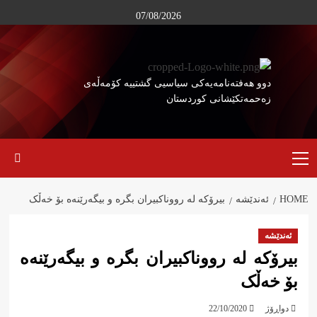
Ski
07/08/2026
t
conten
دوو هەفتەنامەیەکی سیاسیی گشتییە کۆمەڵەی
زەحمەتکێشانی کوردستان
Primary
Menu
HOME
ئەندێشە
بیرۆکە لە رووناکبیران بگرە و بیگەرێنەە بۆ خەڵک
ئەندێشە
بیرۆکە لە رووناکبیران بگرە و بیگەرێنەە
بۆ خەڵک
دواڕۆژ
22/10/2020