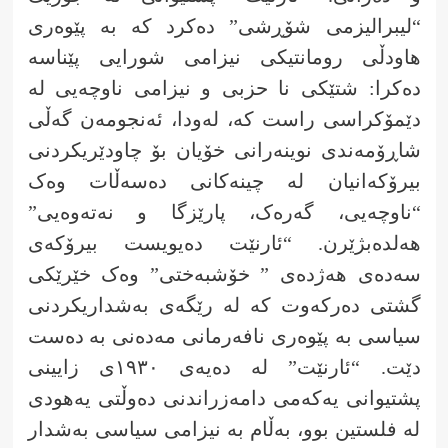
“لیبرالیزمی شۆڕشی” دەکرد کە بە پێوەری
هاودڵی رومانتیکی نیزامی شورایی پێناسە
دەکرا: شتێکی نا حزبی و نیزامی ناوچەیی لە
دێمۆکراسی راست کە، لەودا، ئەنجومەن گەڵی
شاڕۆمەندی نوینەرانی خۆیان بۆ چاودێریکردنی
بیرۆکەانیان لە چینەکانی دەسەڵات وەک
“ناوچەیی، گەرەک، پارێزگا و نەتەوەیی”
هەلدەبژێرن. “ئارنێت دەیویست بیرۆکەی
سەدەی هەژدەی ” خۆشبەختی” وەک خێرێکی
گشتی دەرکەوت کە لە رێگەی بەشداریکردنی
سیاسی بە پێوەری نافەرمانی مەدەنی بە دەست
دێت. “ئارنێت” لە دەیەی ١٩٣٠ی زایینی
پشتیوانی یەکەمی دامەزراندنی دەوڵتی یەهودی
لە فلستین بوو، بەڵام بە نیزامی سیاسی بەشدار