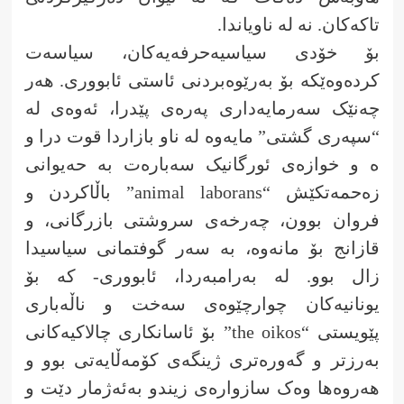
تاکەکان. نە لە ناویاندا.
بۆ خۆدی سیاسیەحرفەیەکان، سیاسەت
کردەوەێکە بۆ بەرێوەبردنی ئاستی ئابووری. هەر
چەنێک سەرمایەداری پەرەی پێدرا، ئەوەی لە
“سپەری گشتی” مایەوە لە ناو بازاردا قوت درا و
ە و خوازەی ئورگانیک سەبارەت بە حەیوانی
زەحمەتکێش “animal laborans” باڵاکردن و
فروان بوون، چەرخەی سروشتی بازرگانی، و
قازانج بۆ مانەوە، بە سەر گوفتمانی سیاسیدا
زال بوو. لە بەرامبەردا، ئابووری- کە بۆ
یونانیەکان چوارچێوەی سەخت و ناڵەباری
پێویستی “the oikos” بۆ ئاسانکاری چالاکیەکانی
بەرزتر و گەورەتری ژینگەی کۆمەڵایەتی بوو و
هەروەها وەک سازوارەی زیندو بەئەژمار دێت و