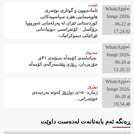
تایبەت
ئامادەبوون و گوتاری نوێنەری
هاوپەیمانیی هێزە سیاسییەکانی
کوردستانی ئێران لە پەرلەمانی ئەورووپا
برۆکسل – کۆنفرانسی «بونیادنانی
ئێرانێکی دیموکراتیک»
سەروتار
‍ بەیاننامەی کۆمەڵە بەبۆنەی ٣١ی
جۆزەردان، ڕۆژی پێشمەرگەی کۆمەڵە
دواڕۆژ
ژمارە ١٥٠ی دواڕۆژ کەوتە بەردیدەی
خوێنەرانی…
ڕەنگە ئەم بابەتانەت لەدەست داوێت