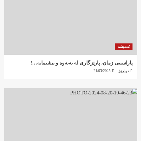
ئەندێشە
پاراستنی زمان، پارێزگاری لە نەتەوە و نیشتمانە…!
دواڕۆژ
21/03/2025