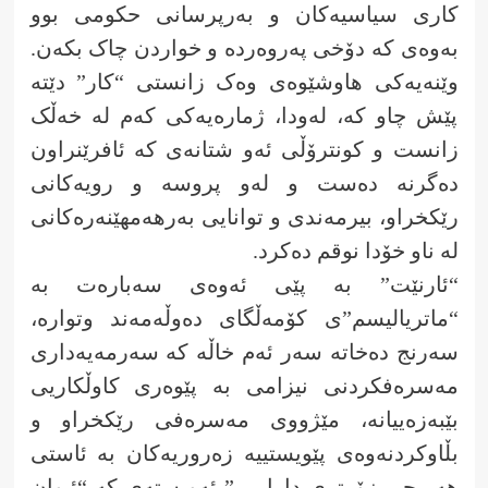
کاری سیاسیەکان و بەرپرسانی حکومی بوو
بەوەی کە دۆخی پەروەردە و خواردن چاک بکەن.
وێنەیەکی هاوشێوەی وەک زانستی “کار” دێتە
پێش چاو کە، لەودا، ژمارەیەکی کەم لە خەڵک
زانست و کونترۆڵی ئەو شتانەی کە ئافرێنراون
دەگرنە دەست و لەو پروسە و رویەکانی
رێکخراو، بیرمەندی و توانایی بەرهەمهێنەرەکانی
لە ناو خۆدا نوقم دەکرد.
“ئارنێت” بە پێی ئەوەی سەبارەت بە
“ماتریالیسم”ی کۆمەڵگای دەوڵەمەند وتوارە،
سەرنج دەخاتە سەر ئەم خاڵە کە سەرمەیەداری
مەسرەفکردنی نیزامی بە پێوەری کاوڵکاریی
بێبەزەییانە، مێژووی مەسرەفی رێکخراو و
بڵاوکردنەوەی پێویستییە زەروریەکان بە ئاستی
هەر چی زۆرتری دارایی ” ئەو ستەی کە “ئیوان