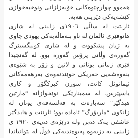
هەموو چوارچێوەکانی خۆبەزلزانی ونوخبەخوازی
کێشەیەکی دێرینی هەیە.
ئارنێت لە ساڵی ١٩٠٦ی زایینی لە شاری
هانوفێری ئالمان لە ناو بنەماڵەیەکی یهودی چاوی
بە ژیان پشکووت و لە شاری کونیگسبێرگ
گەورەی وڵاتی پرۆس گەورە بوو. لە گەنجیدا
فێری زمانی یونانی و لاتین و زۆر بە شێوەی
بنەوەشەیی خەریکی خوێندنەوەی بەرهەمەکانی
ئیمانوئل کانت، سورن کیرکگۆر و کاری
یاسپێرس. لە سمینارێکی نوێخوازانە “مارتین
هیدگێر” سەبارەت بە فەلسەفەی یونان لە
زانکوی “ماربۆرگ” ئامادە بوو؛ ئارنێت و هایدگێر
عاشقی یەک دەبن ولە درێژەی دەیەی ١٩٢٠ ی
زایینی بە دزیەوە پەیوەندیەکی قوڵ لە نێوانیاندا