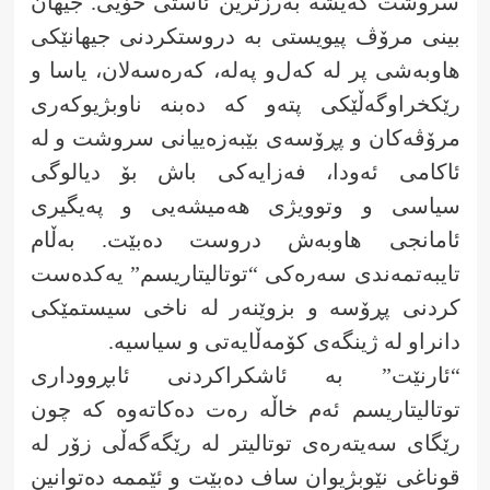
سروشت گەیشە بەرزترین ئاستی خۆیی. جیهان
بینی مرۆڤ پیویستی بە دروستکردنی جیهانێکی
هاوبەشی پر لە کەل‌و پەلە، کەرەسەلان، یاسا و
رێکخراوگەڵێکی پتەو کە دەبنە ناوبژیوکەری
مرۆڤەکان و پڕۆسەی بێبەزەییانی سروشت و لە
ئاکامی ئەودا، فەزایەکی باش بۆ دیالوگی
سیاسی و وتوویژی هەمیشەیی و پەیگیری
ئامانجی هاوبەش دروست دەبێت. بەڵام
تایبەتمەندی سەرەکی “توتالیتاریسم” یەکدەست
کردنی پڕۆسە و بزوێنەر لە ناخی سیستمێکی
دانراو لە ژینگەی کۆمەڵایەتی و سیاسیە.
“ئارنێت” بە ئاشکراکردنی ئابڕووداری
توتالیتاریسم ئەم خاڵە رەت دەکاتەوە کە چون
رێگای سەیتەرەی توتالیتر لە رێگەگەڵی زۆر لە
قوناغی نێوبژیوان ساف دەبێت و ئێممە دەتوانین