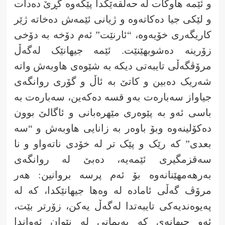
و ئێمە هاوکات لە حەلقەێکدا پێکەوە گڕێ دەدات
و لێکی جیا دەکاتەوە و ژیانی ئێمەش دەخاتە ژێر
کاریگەری خۆیەوە، “ئارنێت” ئەم دۆخە بە دۆخی
زۆرینە دەشوبهێنێت. ئێمە جیهانێک لەگەڵ
مرۆڤگەڵی تایبەتی دیکە بە شێوەی هاوبەش واتە
شەریک دەبین و کاتێ بە ئاڵ و گۆری روانگەی
جیاواز سەبارەت بەو قسە دەکەین، سەبارەت بە
باسی ئەو بە پێوەری مێهرەبانی و ئاگالێ بوون
دەکۆلینەوە وبۆ باوەر بە زانایی هاوبەش و “سە
بعدی” کە رێک و پێک تر لە خۆدی ناتەواو و نا
سەقزمگیری ئێمەیە، دەبێ لە روانگەی
بەرهەمهێنانەوە بۆ ئەم پرسە بروانین: هەر
مرۆڤ گەڵی ئامادە لە وەها جیهانێکدا، کە لە
پەیوەندیەکی تایبەتدا لەگەڵ یەکن، زۆرتر بێت،
ئەو جیهانەی کە پەیمانی لە نێوان ئەواندا