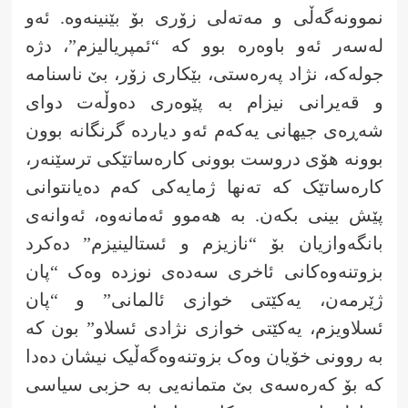
نموونەگەڵی و مەتەلی زۆری بۆ بێنینەوە. ئەو
لەسەر ئەو باوەرە بوو کە “ئمپریالیزم”، دژە
جولەکە، نژاد پەرەستی، بێکاری زۆر، بێ ناسنامە
و قەیرانی نیزام بە پێوەری دەوڵەت دوای
شەڕەی جیهانی یەکەم ئەو دیاردە گرنگانە بوون
بوونە هۆی دروست بوونی کارەساتێکی ترسێنەر،
کارەساتێک کە تەنها ژمایەکی کەم دەیانتوانی
پێش بینی بکەن. بە هەموو ئەمانەوە، ئەوانەی
بانگەوازیان بۆ “نازیزم و ئستالینیزم” دەکرد
بزوتنەوەکانی ئاخری سەدەی نوزدە وەک “پان
ژێرمەن، یەکێتی خوازی ئالمانی” و “پان
ئسلاویزم، یەکێتی خوازی نژادی ئسلاو” بون کە
بە روونی خۆیان وەک بزوتنەوەگەڵیک نیشان دەدا
کە بۆ کەرەسەی بێ متمانەیی بە حزبی سیاسی