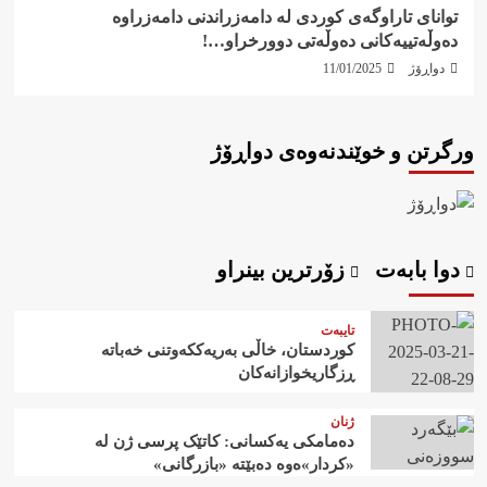
توانای تاراوگەی كوردی لە دامەزراندنی دامەزراوە
دەوڵەتییەكانی دەوڵەتی دوورخراو…!
دواڕۆژ
11/01/2025
ورگرتن و خوێندنەوەی دواڕۆژ
دوا بابەت
زۆرترین بینراو
تایبەت
کوردستان، خاڵی بەریەککەوتنی خەباتە
ڕزگاریخوازانەکان
ژنان
دەمامکی یەکسانی: کاتێک پرسی ژن لە
«کردار»ەوە دەبێتە «بازرگانی»