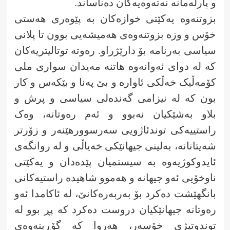
و پارلەمانە نەتەوەیەکان دەناساند.
بزوتنەوە یەکێتی خوازەکان بە پێوەری هەستی
خۆس و وزە بزوتنەوەی هەمیشەیی بوون تا پلانی
سیاسی بەرنامە بۆ دارێژراو. رەوتە توتالیتریەکان
کە لە دوای ئەوانەوە هاتنە مەیدان سواری ملی
کۆمەڵیک خەڵکی ئاوارە و بێ پەنا و بێکەس و کار
بون کە لە نیزامی گەندەلی سیاسی و پرش و
بلاو بەشێکیان نەبوو و ئەم رەوتانە، وەک
راستییەکی توندئاژویی سەرسوورهێنەر و زۆرتر
شەیتانانە، بەلینی جیهانێکی خەیاڵی و لە روانگەی
ئایدوکوژیەوە بە سیستمیان پێدەدان و یەکێتی
ناوخۆیی ئەو جیهانە و هەموو شاهیدە راستیەکانی
بانگهێشت دەکرد بۆ بەربەرەکانێ، لە ئاکامدا ئەو
رەوتانە جیهانێکیان دروست دەکرد کە پڕ بوو لە
توندوتیژی خۆسەر، هەروا کە گۆڕینەوەی