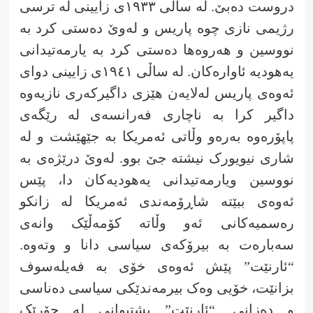
دروست دەبێ. لە ساڵی ١٩٣٣ی زایینی لە ترسی
رژیمی نازی چوە پاریس و لەوێ دەستی کرد بە
نووسین و هەروەها دەستی کرد بە یارمەتیدانی
یەهودیە ئاوارەکان. لە ساڵی ١٩٤١ی زایینی دوای
ئەوەی پاریس لەلایەن هێزی داگیرکەری نازیەوە
داگیر کرا بە ناچاری فەرانسەی لە رێگەی
پاپۆرەوە بەرەو وڵاتی ئەمریکا بە جێهێشت و لە
شاری نیویورک نیشتە جێ بوو. لەوێ درێژەی بە
نووسین ویارمەتیدانی یەهودیەکان دا، پێس
ئەوەی ببێتە شاڕۆمەندی ئەمریکا لە زانکو
رەسمیەکانی ئەو وڵاتە کۆمەڵێک وانەی
سەبارەت بە بیرۆکەی سیاسی دانا و وتەوە.
“ئارنێت” پێش ئەوەی خۆی بە فەیلەسوف
بزانێت، خۆیی وەک بیرمەندێکی سیاسی دەناسی
و دەزانی. “ئارنێت” پشتیوانی لە جۆرێک