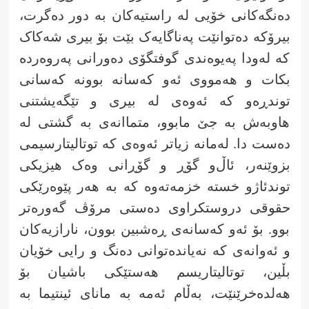
دەنگەکانی خۆیی لە راستیەکان بە دور دەگرت،
بیرۆکە دەتوانێت پەناگایەک بێت بۆ بیری شەکاک
کە لەودا پەیوەندی گوفتگۆی دەورانی پەروەردە
بکات و هەمووی ئەو کەسانە بوونە کەسانی
توندڕەو کە ئەوەی لە بیری و تێگەیشتنی
هاوبەش بە جێ مابوو، متماانەی بە گشتی لە
دەست دا. لەمانە زیاتر ئەوەی کە توتالیتارسیمی
بزوێنەر، ئاڵ‌و گۆڕ و گۆڕانی وەک هیزیکی
توندئاژو خستە خزمەتەوە کە بە هەر پێوەرێکی
حقوقی دروستکراوی دەستی مرۆڤ گەورەتر
بوو. بۆ ئەو کەسانەی ڕەشبین بوون، نارازیەکان
و ئەوانەی کە نەیاندەتوانی دەنگ و رایی خۆیان
بڵین، توتالیتاریسم هەستێکی باشیان بۆ
هەلدەخرێنێت، بەڵام ئەمە بە مانای ئینتیما بە