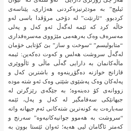
ئیلیچ” بە مودێرنیزەکردنی هەژاری، پێناسەی
کردبوو. “ئارنێت” لە دۆخی مرۆڤدا باسی لەو
خاڵە کرد کە ئێمە لەگەڵ ئەو کەل و پەلی
مەسرەف وەک بەرهەمی مێژووی مەسرەفداری
“متابولیسم” “سوخت و ساز” بێ کۆتایی خۆمان
لەگەڵ سروشت هەلس و کەوت دەکەین: ئیمە
ماڵەکانمان بە دارایی گەڵی ماڵی و ئاڵووێری
قازانج خوازنە دەگۆڕینەوە و باشترین کەل و
پەلەکان وەک پەشێوی شێتی وەک ئەو شتە مودە
زووانەی کۆ دەبنەوە؛ بە جێگەی رێزگرتن لە
جیهانێکی سەقامگیر لە کەل و پەل، ئێمە
سەبارەت بە کونەترین شتەکانی ئەم جیهانە واتە
“سروشت بە هەموو جوانیەکانیەوە” سەرنج و
کەمتر ئاگامان لیی هەیە؛ ئەوان ئێستا بوون بە