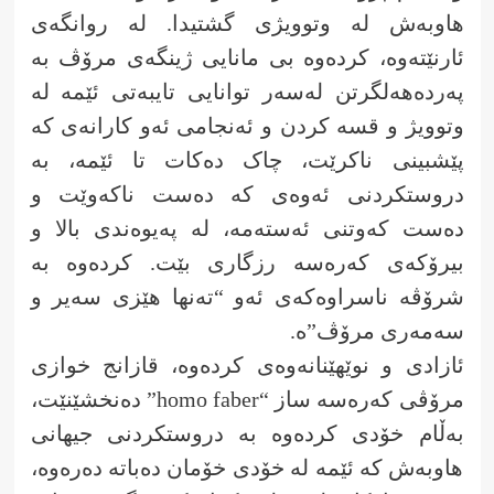
هاوبەش لە وتوویژی گشتیدا. لە روانگەی
ئارنێتەوە، کردەوە بی مانایی ژینگەی مرۆڤ بە
پەردەهەلگرتن لەسەر توانایی تایبەتی ئێمە لە
وتوویژ و قسە کردن و ئەنجامی ئەو کارانەی کە
پێشبینی ناکرێت، چاک دەکات تا ئێمە، بە
دروستکردنی ئەوەی کە دەست ناکەوێت و
دەست کەوتنی ئەستەمە، لە پەیوەندی بالا و
بیرۆکەی کەرەسە رزگاری بێت. کردەوە بە
شرۆڤە ناسراوەکەی ئەو “تەنها هێزی سەیر و
سەمەری مرۆڤ”ە.
ئازادی و نوێهێنانەوەی کردەوە، قازانج خوازی
مرۆڤی کەرەسە ساز “homo faber” دەنخشێنێت،
بەڵام خۆدی کردەوە بە دروستکردنی جیهانی
هاوبەش کە ئێمە لە خۆدی خۆمان دەباتە دەرەوە،