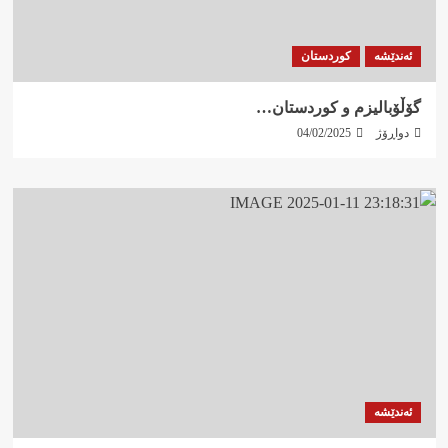
ئەندێشە
کوردستان
گۆڵۆبالیزم و کوردستان…
دواڕۆژ
04/02/2025
ئەندێشە