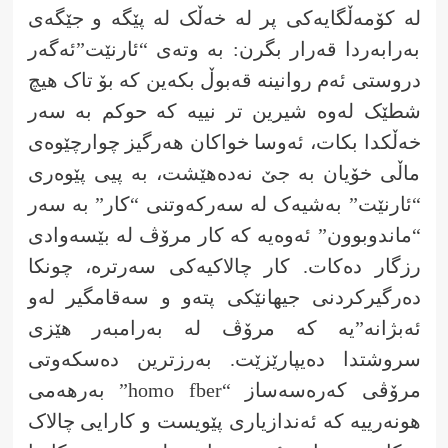
لە کۆمەڵگایەکی پر لە خەڵک لە پێگە و جێگەی
بەرابەردا قەرار بگرن: بە وتەی “ئارنێت”ئەگەر
دروستی ئەم روانینە قەبوڵ بکەین کە بۆ تاک هیچ
شطێک لەوە شیرین تر نییە کە حوکم بە سەر
خەڵکدا بکات، ئەوسا خواکان هەرگیز چوارچێوەی
ماڵی خۆیان بە جێ نەدەهێشت، بە پیی پێوەری
“ئارنێت” بەشیەک لە سەرکەوتنی “کار” بە سەر
“ماندوبوون” ئەوەیە کە کار مرۆڤ لە بێسەوادی
رزگار دەکات. کار چالاکیەکی سەرترە، چونکا
دەرگیرکردنی جیهانێکی پتەو و سەقامگیر لەو
ئەبژانە”یە کە مرۆڤ لە بەرامبەر هێزی
سروشتدا دەیپارێزێت. بەرزترین دەسکەوتی
مرۆڤی کەرەسەساز “homo fber” بەرهەمی
هونەرییە کە ئەندازیاری پێویست و کارایی چالاک