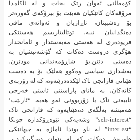
کۆمەڵاتی ئەوان رێک بخات و لە ئاکامدا
مرۆڤەکان کاتێکیان هەبێت بۆ بیرۆکەی گەورەتر
بۆ رەشبینان، ناڕازیان و ئەوانەی مافی
دەنگدانیان نییە، توتالیتاریسم هەستێکی
فریودەری لە هەستی مەبەستدار و ئامانجدار
هۆگری دروست دەکات کە گۆشەنیشیان بە
دەستی دێنن.بۆ شاڕۆمەندانی مودێرن،
بەشداری سیاسی وەکوو هەلێک بۆ بە دەست
هێنانی قازانجی تاک لێکدەدرێتەوە، کە لە زۆربەی
کاتەکان، بە مانای پاراستنی ئاستی خەرجی
تایبەتی تاک یا زۆربوونی ئەو هەیە. “ئارنێت’
هەمیشە بەڵگەی دەهێنایەوە کە قازانجی تاک
“selr-interest” وشەیەکی نێوەڕۆکدارە چونکا
“inter-est” لە ناو بوندا ئاماژە بە جیهانێکی
هاوبەش دەکات کە لە نێوان دەرگیرکردنی