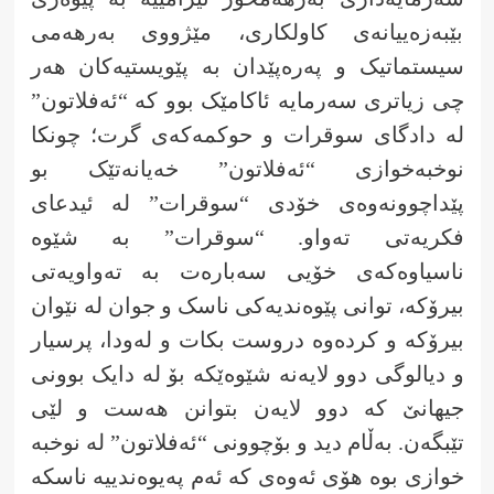
بێبەزەییانەی کاولکاری، مێژووی بەرهەمی
سیستماتیک و پەرەپێدان بە پێویستیەکان هەر
چی زیاتری سەرمایە ئاکامێک بوو کە “ئەفلاتون”
لە دادگای سوقرات و حوکمەکەی گرت؛ چونکا
نوخبەخوازی “ئەفلاتون” خەیانەتێک بو
پێداچوونەوەی خۆدی “سوقرات” لە ئیدعای
فکریەتی تەواو. “سوقرات” بە شێوە
ناسیاوەکەی خۆیی سەبارەت بە تەواویەتی
بیرۆکە، توانی پێوەندیەکی ناسک و جوان لە نێوان
بیرۆکە و کردەوە دروست بکات و لەودا، پرسیار
و دیالوگی دوو لایەنە شێوەێکە بۆ لە دایک بوونی
جیهانێ کە دوو لایەن بتوانن هەست و لێی
تێبگەن. بەڵام دید و بۆچوونی “ئەفلاتون” لە نوخبە
خوازی بوە هۆی ئەوەی کە ئەم پەیوەندییە ناسکە