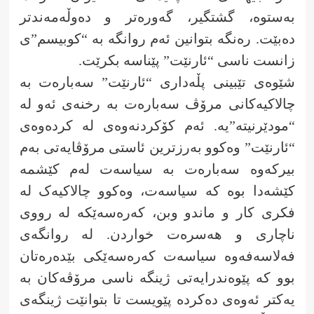
بەستوە، گشتگیر، گەورەتر و دەوڵەمەندتر
دەبێت. رەنگە بتوانین ئەم روانگە بە “کوبیسم”ی
زانست ناسی “ئارنێت” پێناسە بکرێت.
شێوەی تێبینی پڵەداری “ئارنێت” سەبارەت بە
چالاکیەکانی مرۆڤ سەبارەت بە رخنەی ئەو لە
“مودێرنیتە”یە. ئەم کۆکردنەوەی لە کردەوەی
“ئارنێت” وەکوو بەرزترین ئاستی مرۆڤایەتی بەم
بیرکەوە سەبارەت بە سیاسەت لەم کێشمە
کێشەدا بوە کە سیاسەت، وەکوو چالاکیەک لە
فکری کار و ماندو وبن، کەرەسەێکە لە رووی
ناچاری و هەسرەت خواردن. لە روانگەی
فەلاسەفەوە سیاسەت کەرەسەێکی بێدەرەتان
بوو کە پێوەندرایەتی ژینگە ناسی مرۆڤەکان بە
یەکتر ئەوەی دەکردە پێویست تا بتوانێت ژینگەی