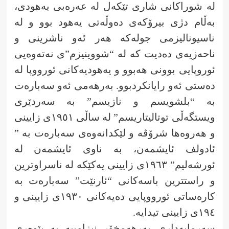
لە شوراکانی شاری تێکەل لە عەرەبی یەهودی،
بەڵام دژی بیرۆکەی دەوڵەتی یەهود بوو و لە
ناسیونالیزمی جولەکە هەر ئەو ناشرینی و
ناحەزیەی دەدیت کە لە “شووینیزم”ی نەتەوەیی
ئوروپایی بوونی هەبوو و یەهودیەکانی ئورووپا لە
دەستی ئەو رایانکردبوو. بەرهەمی ئەو سەبارەت
بە “بلشویسم و نازیسم” بە سەردێری
ویستگەڵی توتالیتاریسم” لە ساڵی ١٩٥١ی زایینی
و هەروەها شرۆڤە و لێکدانەوەی سەبارەت بە ”
ئادولف ئایشمەن، بە ناوی ئایشمەن لە
ئورشەلیم” ١٩٦٣ی زایینی یەکێکە لە ناسراوترین
و راستترین باسەکانی “ئارنێت” سەبارەت بە
کارەساتی ئورووپایی دەیەکانی ١٩٣٠ی زایینی و
١٩٤ی زایینی تیدایە.
سەرمایەداری بەرهەمخۆر نیزامییە بە پێوەری