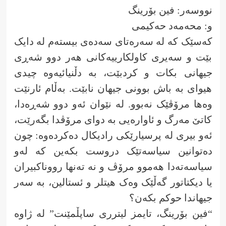
نووسەر: فین بۆرینگ
و: محەمەد حەکیمی
کەسێک کە لە سەرەتای سەدەی بیستەم لە دایک
بێت و سەیری کاولکارییەکانی هەر دوو شەڕی
جیهانی بکات و کردبێت، بە دڵنیائیەوە چیدی
هیوای بە باش بوونی جیهان نابێت. بەڵام ئارنێت
وەها مرۆڤێک نەبوو. لە نێوان ئەو دوو شەڕەدا،
کاتێ مەرگ و ئاوارەیی بە دوای مرۆڤدا بگەرێت،
ئەو بیری لە پرسیارێکی رادیکال دەکردەوە: چون
دەتوانین سیاسەتێک دروست بکەین کە لەو
سیاسەتەدا هەموو مرۆڤ و نە تەنها رووناکبیران
یا دیکتاتور گەڵێک وەک هیتلر و ئستالین، بە سەر
جیهاندا حوکم بکەن؟
“فین بۆرینگ، تایمز لیترری ساپڵمێنت” لە ژاوە