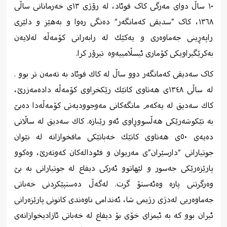
١٠ ساڵ دوای مەرگی کاک فوئاد، لە رۆژی ١٣ی خەرمانانی ساڵی
١٣٦٨، کاک ”سدیقی كەمانگەر“ دەنگی رەوا و بەهێز و دلێری
راپەڕینی جەماوەری و یەكێك لە رابەرانی كۆمەڵە لەلایەن
بەکرێگیراویکی کۆماری ئیسڵامییەوە
تیرۆر كرا.
کاک سه‌دیقی كه‌مانگه‌ر دوو ساڵ له‌ كاك فوئاد به‌ ته‌مه‌ن تر بوو .
له‌ ساڵی ١٣٤٨ی هەتاوی كاتێك رێكخراوی كۆمه‌ڵه‌ داده‌مه‌زرێ،
كاك سه‌دیق له‌ یه‌كه‌م مانگه‌كانی مه‌وجوودیه‌تی كۆمه‌ڵه‌دا ده‌بێ
به‌ تێكوشه‌رێكی هه‌ڵسووڕاوی ئه‌و رێبازه‌. كاك سه‌دیق له‌ ساڵانی
ده‌یه‌ی ٥٠ی هه‌تاوی كاتێك خه‌باتێكی مافخوازانه‌ له‌ نێوان
جوتیارانی “دارسێران”ی مه‌ریوان و فئوداله‌كان كه‌وته‌رێ، وه‌كوو
پارێزه‌رێكی جه‌سور و لێهاتوو ئه‌ركی دیفاع له‌ جوتیارانی بە بێ
وەرگرتنی پارە وه‌ئه‌ستۆ گرت. له‌گه‌ڵ ده‌ستپێكردنی خه‌باتی
جه‌ماوه‌ریی له‌دژی رژیمی شا، ئه‌ندامی ناوه‌ندی كانونی پارێزه‌رانی
ئیران بوو كه‌ به‌ ئیمزای خۆی بۆ دیفاع له‌ خه‌باتی ئازادیخوازانه‌ی