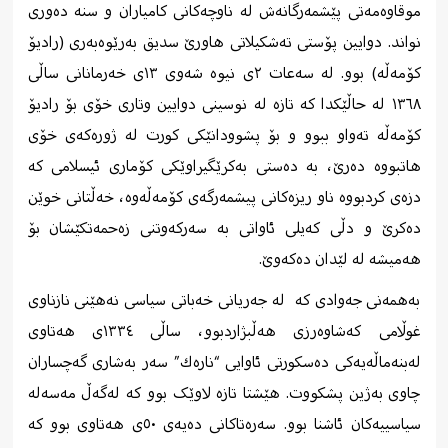
موقاوه‌مه‌تی پێشمه‌رگانه‌ش له‌ ناوچه‌كانی كامیاران و سنه‌ ده‌وری
نواند. دوایین پۆستی ته‌شكیلاتی هاورێ سدیق به‌رێوه‌به‌ری (رادیۆ
كۆمه‌ڵه‌) بوو. له‌ سه‌عات ٢ی نیوه شه‌وی ١٣ی خه‌رمانانی ساڵی
١٣٦٨ له‌ حاڵێكدا كه‌ تازه‌ له‌ نوسینی دوایین وتاری خۆی بۆ رادیۆ
كۆمه‌ڵه‌ ته‌واو ببوو و بۆ پشوودانێكی كورت له‌ ژوره‌كه‌ی خۆی
هاتبووه‌ ده‌رێ، به‌ ده‌ستی به‌كرێگیراوێكی كۆماری ئیسلامی كه‌
دزەی كردبووه‌ ناو ریزه‌كانی پیشمه‌رگه‌ی كۆمه‌ڵه‌وه‌، خه‌ڵتانی خوێن
ده‌كرێ و دڵی كه‌یلی ئاواتی به‌ سه‌ركه‌وتنی زه‌حمه‌تكێشان بۆ
هه‌میشه‌ له‌ لێدان ده‌كه‌وێ.
به‌همه‌نی جه‌وادی كه‌ ‌ له‌ جه‌ریانی خه‌باتی سیاسی نه‌هێنی نازناوی
غوڵامی كه‌شاوه‌رزی هه‌ڵبژاردبوو، ساڵی ١٣٣٤ی هه‌تاوی
له‌بنه‌ماڵه‌یه‌كی ده‌سكورتی ئاوایی “ناره‌ك” سه‌ر به‌شاری گه‌چساران
چاوی به‌ژین پشكووت. هێشتا تازە لاوێک بوو كه ‌له‌گه‌ڵ مه‌سه‌له‌
سیاسییه‌كان ئاشنا بوو. سه‌ره‌تاكانی ده‌یه‌ی ٥٠ی هەتاوی بوو كه‌