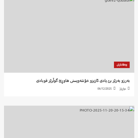
وەفاداران
بەرزو بەرێز بێ یادی ئازیزو خۆشەویستی هاوڕێ گوڵرێز قوبادی
دواڕۆژ
06/12/2025