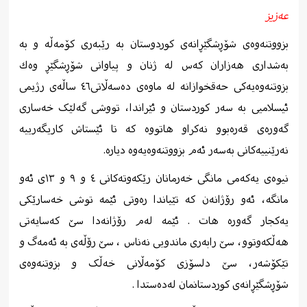
عەزیز
بزووتنەوەی شۆڕشگێڕانەی کوردوستان بە رێبەری کۆمەڵە و بە
بەشداری هەزاران کەس لە ژنان و پیاوانی شۆڕشگێڕ وەك
بزوتنەوەیەكی حەقخوازانە لە ماوەی دەسەڵاتی٤٦ ساڵەی رژیمی
ئیسلامیی بە سەر كوردستان و ئێراندا، تووشی گەلێک خەساری
گەورەی قەرەبوو نەكراو هاتووە كە تا ئێستاش كاریگەرییە
نەرێنییەكانی بەسەر ئەم بزووتنەوەیەوە دیارە.
نیوه‌ی یه‌كه‌می مانگی خه‌رمانان رێكه‌وته‌كانی ٤ و ٩ و ١٣ی ئه‌و
مانگه‌، ئه‌و رۆژانه‌ن كه‌ تێیاندا ره‌وتی ئێمه‌ توشی خەسارێکی
یەکجار گەورە هات . ئێمە لەم رۆژانەدا سێ كه‌سایه‌تی
هه‌ڵكه‌وتوو، سێ رابه‌ری ماندویی نه‌ناس ، سێ رۆڵەی بە ئەمەگ و
تێکۆشەر، سێ دلسۆزی کۆمەڵانی خەڵک و بزوتنەوەی
شۆڕشگێڕانەی کوردستانمان لەدەستدا .