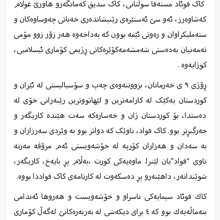
کاک فوئاد مسته‌فا سوڵتانی، کاک سدیق كه‌مانگه‌رو هاورێ غوڵام
كه‌شاوه‌رز، ئەو سێ ئه‌ستێره‌ی رێنیشانده‌ری خه‌باتی چه‌وساوه‌كان و
سته‌ملیكراوان و رەوتی ئێمە بوون کە بەداخەوە هەر زۆر زوو مۆمی
تەمەنیان بەدەستی شەمشەمەکۆێرەکانی ڕژیمی کۆماری ئیسلامیی،
کوژایەوە .
ڕۆژی ۹ ی خەرمانان، بزووتنەوەی چەپ و سۆسیالیستی لە ئێران و
کوردستان یەکێک لە کارامەترین و لێهاتووترین رێبەرانی خۆی لە
دەستدا، بۆ کوردستان ژان و خەسارەکە سەت هێندە کاریگەر و
جەرگبڕتر بوو. کاک فواد، ناوێک کە دواتر بوو بە وێردی سەرزاران و
بە سەدان و هەزاران کۆرپە لە خۆشەویستی ئەم مرۆڤە مەزنە
ناوی “فواد”یان لێنرا. ماوەیەکی کورت ،بەڵام پڕ بایەخ، کاریگەر،
شوێندانەر، داهێنەرو پڕ دەسکەوت لە کارنامەی کاک فواددا بووە.
كاك فوئاد سیمایەكی ناسراو و خۆشەویست و هەروها ئەندامی
بنەماڵەیەك بوو كە ٤ برای دیكەشی لە بەربەرەكانێ لەگەڵ كۆماری