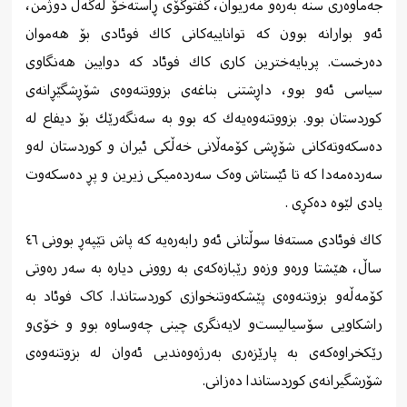
جه‌ماوه‌ری سنه‌ به‌ره‌و مه‌ریوان، گفتوگۆی ڕاسته‌خۆ له‌گه‌ڵ دوژمن،
ئه‌و بوارانه ‌بوون كه تواناییه‌كانی كاك فوئادی بۆ هه‌موان
ده‌رخست. پربایه‌خترین كاری كاك فوئاد كه‌ دوایین هه‌نگاوی
سیاسی ئه‌و بوو، داڕشتنی بناغه‌ی بزووتنه‌وه‌ی شۆڕشگێڕانەی
كوردستان بوو. بزووتنه‌وه‌یه‌ك كه‌ بوو به‌ سه‌نگه‌رێك بۆ دیفاع له‌
ده‌سكه‌وته‌كانی شۆڕشی كۆمه‌ڵانی خه‌ڵكی ئیران و کوردستان لەو
سەردەمەدا کە تا ئێستاش وەک سەردەمیکی زیرین و پڕ دەسکەوت
یادی لێوە دەکڕی .
كاك فوئادی مستەفا سوڵتانی ئەو رابەرەیە كە پاش تێپەڕ بوونی ٤٦
ساڵ، هێشتا ورە‌و وزە‌و رێبازەكەی بە روونی دیارە بە سەر رەوتی
كۆمەڵە‌و بزوتنەوەی پێشكەوتنخوازی كوردستاندا. کاک فوئاد بە
راشكاویی سۆسیالیست‌و لایەنگری چینی چەوساوە بوو ‌و خۆی‌و
رێكخراوەكەی بە پارێزەری بەرژەوەندیی ئەوان لە بزوتنەوەی
شۆرشگیرانەی كوردستاندا دەزانی.