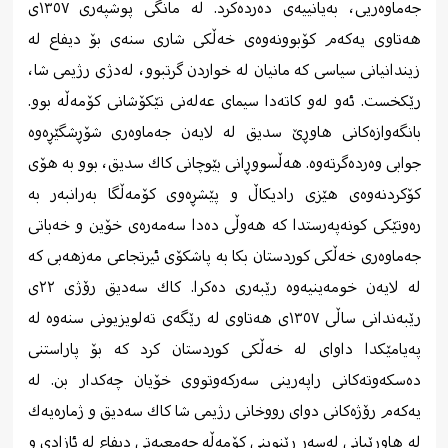
جه‌ماوه‌ریی، به‌یانییه‌ی ده‌رده‌كرد. له‌ مانگی پوشپه‌ری ١٣٥٧ی
هەتاوی یه‌كه‌م كۆبوونه‌وه‌ی خه‌ڵكی شاری سنه‌ی بۆ دیفاع له‌
زیندانیانی سیاسی كه‌ مانیان له‌ خواردن گرتبوو، له‌دژی رژیمی شا،
رێكخست. ئه‌و له‌و كاته‌دا سیمای عه‌له‌نی تێكۆشانی كۆمه‌ڵه‌ بوو.
بانگه‌وازه‌كانی هاوڕێ سدیق له‌ لایه‌ن جه‌ماوه‌ری شۆڕشگێڕه‌وه‌
جوابی وه‌رده‌گرته‌وه‌. هه‌ڵسووڕانی بێوچانی كاك سدیق، بوو به‌ هۆی
كۆكردنه‌وه‌ی هێزی رادیكاڵ و پێشڕه‌وی كۆمه‌ڵگا به‌رانبه‌ر به‌
ره‌وتێكی كونه‌په‌رستدا كه‌ هه‌وڵی ده‌دا سه‌مه‌رەی خۆین و خه‌باتی
جه‌ماوه‌ری خه‌ڵكی كوردستان بكا به‌ پاشكۆی ئیرتجاعی مه‌زهه‌بی كه‌
له‌ لایه‌ن خومه‌ینیه‌وه‌ رێبه‌ری ده‌كرا. كاك سه‌دیق رۆژی ٢٢ی
رێبه‌ندانی ساڵی ١٣٥٧ی هەتاوی له‌ رێگه‌ی ته‌لویزیونی سنه‌وه‌ له‌
په‌یامێكدا داوای له‌ خه‌ڵكی كوردستان كرد كه‌ بۆ پاراستنی
ده‌سكه‌وته‌كانی راپه‌رینی سه‌ركه‌وتووی خۆیان چه‌كدار بن. له‌
یه‌كه‌م رۆژه‌كانی دوای رووخانی رژیمی شا كاك سه‌دیق و ژماره‌یه‌ك
له‌ هاورێیانی له‌سه‌ر رێنوینی كۆمه‌ڵه‌ جه‌معیه‌تی دیفاع له‌ ئازادی و