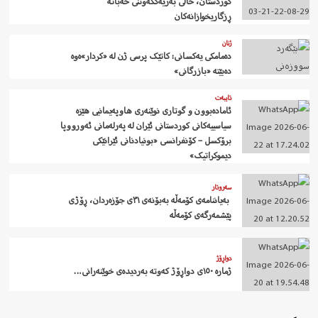
کوردستان، خاڵی بەریەککەوتنی خەباتە
ڕزگاریخوازانەکان
ژنان
دەمامکی یەکسانی: کاتێک پرسی ژن لە «کردار»ەوە
دەبێتە «بازرگانی»
تایبەت
ئامادەبوون و گوتاری نوێنەری هاوپەیمانیی هێزە
سیاسییەکانی کوردستانی ئێران لە پەرلەمانی ئەورووپا
برۆکسل – کۆنفرانسی «بونیادنانی ئێرانێکی
دیموکراتیک»
سەروتار
‍ بەیاننامەی کۆمەڵە بەبۆنەی ٣١ی جۆزەردان، ڕۆژی
پێشمەرگەی کۆمەڵە
دواڕۆژ
ژمارە ١٥٠ی دواڕۆژ کەوتە بەردیدەی خوێنەرانی…