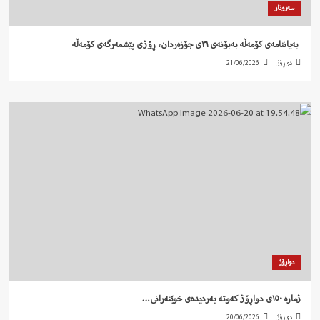
سەروتار
‍ بەیاننامەی کۆمەڵە بەبۆنەی ٣١ی جۆزەردان، ڕۆژی پێشمەرگەی کۆمەڵە
دواڕۆژ
21/06/2026
دواڕۆژ
ژمارە ١٥٠ی دواڕۆژ کەوتە بەردیدەی خوێنەرانی…
دواڕۆژ
20/06/2026