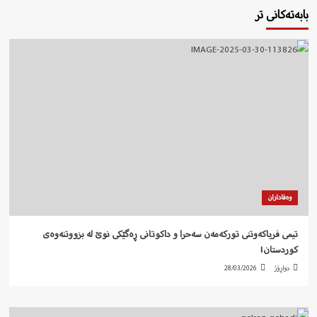
بابەتەکانی تر
وەفاداران
تیمی فریاکەوتنی تورکەمەن سەحرا و داکوتانی ڕەگێکی نوێ لە بزووتنەوەی
کوردستان!
دواڕۆژ
28/03/2026