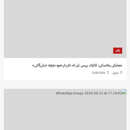
ژنان
دەمامکی یەکسانی: کاتێک پرسی ژن لە «کردار»ەوە دەبێتە «بازرگانی»
دواڕۆژ
22/06/2026