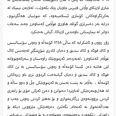
شاری لارنكای وڵاتی قێبرس چاویان پێك بكه‌وێت، له‌لایه‌ن تیمیك له
‌به‌كرێگراوه‌كانی كۆماری ئیسلامییه‌وه، كه‌ شوێنیان هەڵگرتبوو،
‌درایه‌ به‌ر ده‌سرێژی گولله‌. هاورێ غوڵامی كه‌شاوه‌رز چه‌ند سه‌عات
دواتر له‌ بیمارستانی ناوه‌ندیی لارناكا، گیانی به‌ختكرد.
زۆر روون و ئاشکرایە کە ساڵی ١٣٥٨ كۆمەڵە و رەوتی سۆسیالیستی
و كاك فوئاد و كاك سدیق و دەیان کادری شۆڕشگێڕ لەچەشنی کاک
غوڵام کەشاوەرز ،لەبەردەم ئەزموونێك راوەستان و سەركەوتووانە
لێی هاتنە دەر. ئێستا كۆمەڵە و رەوتی سۆسیالیستی بە بێ‌ كاك
فوئاد و كاك سدیق و دەیان گیانبەخت کردوی تری ناو ریزەکانی
کۆمەڵە ،
بەڵام بە پشت بەستن بە ئەزموونێكی چڵ و دوو ساڵە و
لە هەل‌ومەرجێكی لەبارتردا دەتوانێ‌ و دەبێ‌ ئەركی خۆی بۆ رابەری
كردنی بزووتنەوەی رزگاریخوازی و بۆ بەهێز كردنی رەوتی چەپ و
عەداڵەتخواز بە ئەنجام بگەێنێ‌. دەرفەتێكی مێژوویی دیكە بۆ
رابەرانی رێكخەری بزووتنەوەی جەماوەری و بۆ وتەبێژانی پڕخرۆشی