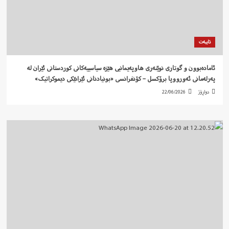
تایبەت
ئامادەبوون و گوتاری نوێنەری هاوپەیمانیی هێزە سیاسییەکانی کوردستانی ئێران لە
پەرلەمانی ئەورووپا برۆکسل – کۆنفرانسی «بونیادنانی ئێرانێکی دیموکراتیک»
دواڕۆژ
22/06/2026