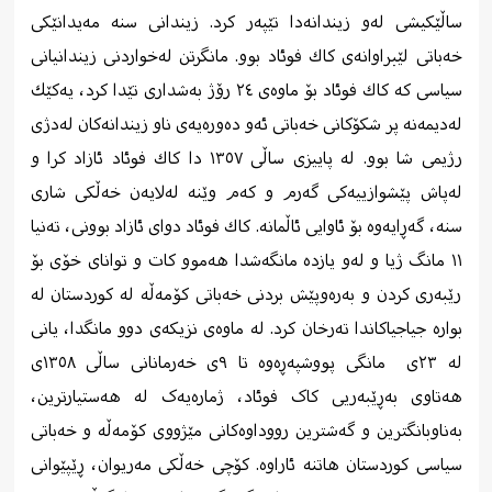
ساڵێكیشی له‌و زیندانه‌دا تێپه‌ر كرد. زیندانی سنه‌ مه‌یدانێكی
خه‌باتی لێبراوانه‌ی كاك فوئاد بوو. مانگرتن له‌خواردنی زیندانیانی
سیاسی كه‌ كاك فوئاد بۆ ماوه‌ی ٢٤ رۆژ به‌شداری تێدا كرد، یه‌كێك
له‌دیمه‌نه پر شكۆكانی خه‌باتی ئه‌و ده‌وره‌یه‌ی ناو زیندانه‌كان له‌دژی
رژیمی شا بوو. له پاییزی ساڵی ١٣٥٧ دا كاك فوئاد ئازاد كرا و
له‌پاش پێشوازییه‌كی گه‌رم و كه‌م وێنه‌ له‌لایه‌ن خه‌ڵكی شاری
سنه‌، گه‌ڕایه‌وه‌ بۆ ئاوایی ئاڵمانه‌. كاك فوئاد دوای ئازاد بوونی، ته‌نیا
١١ مانگ ژیا و له‌و یازده‌ مانگه‌شدا هه‌موو كات و توانای خۆی بۆ
رێبه‌ری كردن و به‌ره‌وپێش بردنی خه‌باتی كۆمه‌ڵه‌ له‌ كوردستان له‌
بواره‌ جیاجیاكاندا ته‌رخان كرد. له‌ ماوه‌ی نزیکه‌ی دوو مانگدا، یانی
له ‌٢٣ی
مانگی پووشپه‌ڕه‌وه‌ ‌تا ٩ی خه‌رمانانی ساڵی ١٣٥٨ی
هەتاوی به‌ڕێبه‌ریی کاک فوئاد، ژماره‌یه‌ک له ‌هه‌ستیارترین،
به‌ناوبانگترین و گه‌شترین رووداوه‌کانی مێژووی کۆمه‌ڵه‌ و خه‌باتی
‌سیاسی‌ کوردستان هاتنه‌ ئاراوه‌. کۆچی خه‌ڵکی مه‌ریوان، ڕێپێوانی