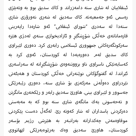
ئینقلابیان له‌ شاری سنه‌ دامه‌زراند و كاك سدیق بوو به‌ وته‌بێژی
ره‌سمی ئه‌و جه‌معیه‌ته‌. كاك سه‌دیق له‌ شه‌ری نه‌ورۆزی شاری
سنه‌دا له‌ سه‌دری “شورای ئینقلابی” ئه‌و شاره‌دا راپه‌رینی
قاره‌مانانه‌ی خه‌ڵكی شۆڕشگێڕ و ئازادیخوازی سنه‌ی له‌دژی هێزه‌
سه‌ركوتگه‌ره‌كانی جمهووری ئیسلامیی رابه‌ری كرد. ده‌وری لێبراوی
كاك سدیق له‌م ده‌وره‌یه‌دا له‌ كوردستان، ئه‌وی كرد به‌
كه‌سایه‌تێكی ناسراوی ناو بزووتنه‌وه‌ی شۆڕشگێڕانه‌ له‌ سه‌راسه‌ری
ئێراندا. له‌ گفتوگۆكانی نوێنه‌رانی خه‌ڵكی كوردستان و هه‌یئه‌تی
نێردراوی ده‌وڵه‌تی مه‌ركه‌زی بۆ شاری سنه‌، ده‌وری رێبه‌رێكی
جه‌سوور و لێبراوی بینی. هاورێ سه‌دیق رابه‌ر و رێكخه‌ری مانگرتن
و ته‌حه‌سونی یه‌ك مانگه‌ی شاری سنه‌ بوو كه‌ به‌ مه‌به‌ستی
ده‌ركردنی پاسداران له‌ شار كه‌وته‌ رێ. له‌گه‌ڵ ده‌ست پێكردنی
موقاوه‌مه‌تی چه‌كدارانه‌ به‌رانبه‌ر به‌ هێرشی رژیم بۆسه‌ر
كوردستان، هاورێ سه‌دیق وه‌ك به‌رێوه‌به‌رێكی لێهاتووی