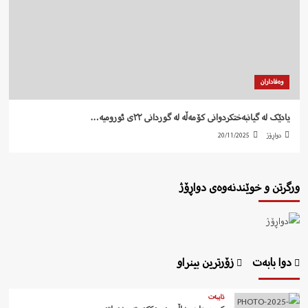
وەفاداران
یادێک لە گیانبەختکردوانی کۆمەڵە لە گوردانی ٢٢ی ئورومیە…
دواڕۆژ
20/11/2025
ورگرتن و خوێندنەوەی دواڕۆژ
دوا بابەت
زۆرترین بینراو
تایبەت