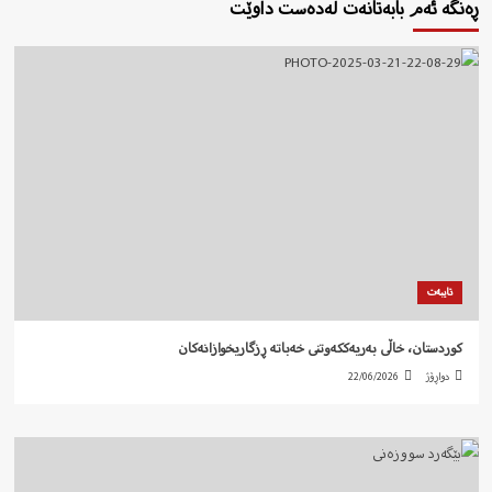
ڕەنگە ئەم بابەتانەت لەدەست داوێت
تایبەت
کوردستان، خاڵی بەریەککەوتنی خەباتە ڕزگاریخوازانەکان
دواڕۆژ
22/06/2026