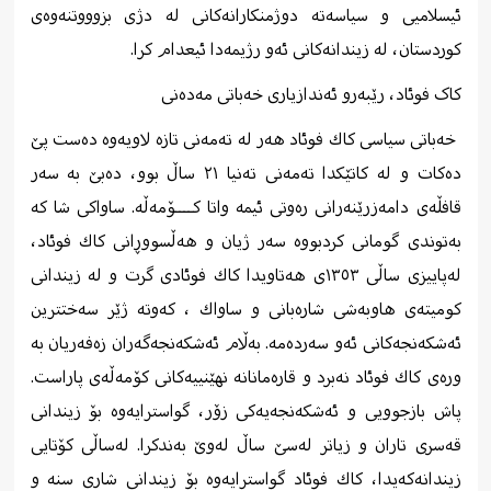
ئیسلامیی و سیاسەتە دوژمنكارانەكانی لە دژی بزوووتنەوەی
كوردستان، لە زیندانەكانی ئەو رژیمەدا ئیعدام كرا.
کاک فوئاد، رێبەرو ئەندازیاری خەباتی مەدەنی
خه‌باتی سیاسی كاك فوئاد هه‌ر له‌ ته‌مه‌نی تازه‌ لاویه‌وه‌ ده‌ست پێ
ده‌كات و له‌ كاتێكدا ته‌مه‌نی ته‌نیا ٢١ ساڵ بوو، ده‌بێ به‌ سه‌ر
قافڵه‌ی دامه‌زرێنه‌رانی رەوتی ئیمە واتا کــــۆمەڵە. ساواكی شا كه‌
به‌توندی گومانی كردبووه‌ سه‌ر ژیان و هه‌ڵسووڕانی كاك فوئاد،
له‌پاییزی ساڵی ١٣٥٣ی هەتاویدا كاك فوئادی گرت و له‌ زیندانی
كومیته‌ی هاوبه‌شی شاره‌بانی و ساواك ، کەوتە ژێر سه‌ختترین
ئه‌شكه‌نجه‌كانی ئه‌و سه‌رده‌مه‌. به‌ڵام ئه‌شكه‌نجه‌گه‌ران زه‌فه‌ریان به‌
وره‌ی كاك فوئاد نه‌برد و قاره‌مانانه ‌نهێنییه‌كانی كۆمه‌ڵه‌ی پاراست.
پاش بازجوویی و ئه‌شكه‌نجەیەکی زۆر، ‌گواسترایه‌وه‌ بۆ زیندانی
قه‌سری تاران و زیاتر له‌سێ ساڵ له‌وێ به‌ندكرا. له‌ساڵی كۆتایی
زیندانه‌كه‌یدا، كاك فوئاد گواسترایه‌وه‌ بۆ زیندانی شاری سنه ‌و