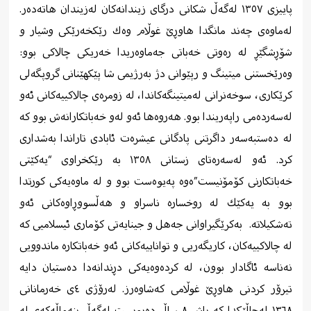
پاییزی ١٣٥٧ له‌گه‌ڵ شکانی درگای زیندانه‌کان له‌زیندان هاته‌ده‌ر.
له‌ماوه‌ی چه‌ند مانگدا هاوڕێ غوڵام وه‌ك رێكخه‌رێكی وشیار و
شۆڕشگێڕ له‌ ره‌وتی خه‌باتی جه‌ماوه‌ریدا خه‌ریكی چالاكی بوو:
وه‌رێخستنی میتینگ و رپێوانی دژ به‌رژیمی شا پێكهێنانی گروپگه‌لی
كرێكاری، سوخه‌نرانی له‌میتینگه‌كاندا، له ‌زومره‌ی چالاكییه‌كانی ئه‌و
له‌سه‌رده‌می راپه‌ریندا بوو. هه‌روه‌ها ئه‌و له‌و خه‌باتكارانه‌ش بوو كه
‌له ده‌ستبه‌سه‌ر داگرتنی پادگانی عیشره‌ت ئابادی تاراندا به‌شداری
كرد. ئه‌و له‌سه‌ره‌تای زستانی ١٣٥٨ ‌به‌ رێكخراوی “یه‌كێتی
خه‌باتكارنی كۆمۆنیست”ه‌وه ‌په‌یوه‌ست بوو و له‌ ماوه‌یه‌كی كورتدا
بوو به ‌یه‌كێك له ‌روخساره ‌ناسراو و هه‌ڵسووڕاوه‌كانی ئه‌و
ته‌شكیلاته‌.
به‌كرێگیراوانی جه‌هل و جینایه‌تی كۆماری ئیسلامیی كه
‌له ‌چالاكییه‌كان، كاریگه‌ریی و تواناییه‌كانی ئه‌و خه‌باتكاره‌ ماندوویی
نه‌ناسه ‌ئاگادار بوون، له ‌كرده‌وه‌یه‌كی د‌ڕ‌ندانه‌دا ده‌ستیان دایه
‌تیرۆر كردنی هاوڕێ غوڵامی كه‌شاوه‌رز. له‌رۆژی ٤ی خه‌رمانانی
١٣٦٨ له‌حاڵێكدا كه ‌پاش ٨ ساڵ ده‌یویست له‌گه‌ڵ بنه‌ماڵه‌كه‌ی له‌