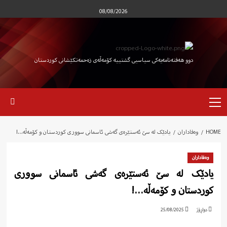
Ski
08/08/2026
t
conten
دوو هەفتەنامەیەکی سیاسیی گشتییە کۆمەڵەی زەحمەتکێشانی کوردستان
Primary
Menu
HOME
وەفاداران
یادێک لە سێ ئەستێرەی گەشی ئاسمانی سووری کوردستان و کۆمەڵە…!
وەفاداران
یادێک لە سێ ئەستێرەی گەشی ئاسمانی سووری
کوردستان و کۆمەڵە…!
دواڕۆژ
25/08/2025