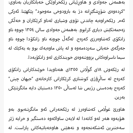
به‌همه‌نی جه‌وادی و هاوڕێیانی رێكخراوێكی خه‌باتكاریان به‌ناوی:
“كرده‌وه‌ی شۆڕشگێڕانه‌ دژ به‌ بارودوخی مه‌وجود” پێكهێنا. ئه‌ركی
ئه‌م رێكخراوه‌یه‌ چاندنی تۆوی وشیاری له‌ناو كرێكاران و خه‌ڵكی
زه‌حمه‌تكێش دیاری كرابوو. به‌همه‌نی جه‌وادی سالی ١٣٥٤ چووه‌ ناو
زانكۆی كه‌شاوه‌رزی كه‌ره‌ج. له‌گه‌ڵ چوونه‌ ناو زانكۆدا چووه ‌ناو
جه‌رگه‌ی خه‌باتی سه‌رده‌مه‌وه ‌و له ‌پاش ماوه‌یه‌ك بوو به ‌یه‌كێك له
سیما ناسراوه‌كانی بزووتنه‌وه‌ی خویندکاری له‌و زانكۆیه‌دا.
له رێكه‌وتی ‌١٨ی گوڵانی ١٣٥٥ی هەتاویدا خوێندكارانی زانكۆی
كه‌ره‌ج له‌ ساڵڕۆژی كوشتاری كرێكارانی كارخانه‌ی “جیهان چیتی”
كه‌ره‌ج به‌ده‌ستی رژیمی شا له‌ساڵی ١٣٥٠ ده‌ستیان دایه‌ مانگرتنێكی
به‌رین.
هاورێ غوڵامی كه‌شاوه‌رز له‌ رێكخه‌رانی ئه‌و مانگرتنه‌بوو. به‌و
هۆیه‌وه ‌هه‌ر له‌و كاته‌دا له ‌لایه‌ن ساواكه‌وه‌ ده‌ستگیر و خرایه ‌ژێر
سه‌ختترین ئه‌شكه‌نجه‌‌وه‌ و نه‌هێنی هاوخه‌باتیه‌كانی پاراست. له‌