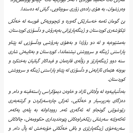
وەرزشوان، بە هۆی رادەی زۆری سووتاویی، گیانی لە دەستدا.
بێ گومان ئەمە خەسارێكی گەورە و تێچوویەكی قورسە لە خەڵكی
تێكۆشەری كوردستان و ژینگەپارێزانی بەپەرۆش و دڵسۆزی كوردستان.
بەمشێوەیە و لە دو رۆژدا و بەهۆی پەرۆشیی ودڵسۆزیی لە پێناو
پاراستنی ژینگە و سرووشتی نیشتماندا، كوردستان و بەتایبەتی شاری
سنە دوو ژینگەپارێز و رۆڵەی قارەمان و فیداكار گیانیان بەختكرد و
بوونە هێمای ئازایەتی و دڵسۆزی لە پێناو پاراستنی ژینگە و سرووشتی
كوردستان.
بەدڵنیاییەوە لە وڵاتانی ئازاد و خاوەن دیمۆكراسی ڕاستەقینە و دام و
دەزگای بەرپرسیار و خەڵكیی، ئەركی چارەسەركردن و گرتنەبەری
رێوشوێنی گونجاو لە ئەگەری ئەم رووداوانە بە پلەی یەكەم
ئەكەوێتە سەرشانی رێكخراوەكانی پێوەندیداری حكوومەتی، چالاكانی
سەربەخۆی ژینگەپارێزی و باقی خەڵكانی خۆبەخش لە پاڵ دام و