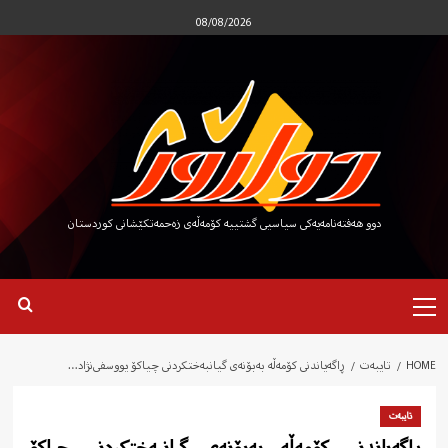
Ski
08/08/2026
t
conten
دوو هەفتەنامەیەکی سیاسیی گشتییە کۆمەڵەی زەحمەتکێشانی کوردستان
Primary
Menu
HOME
تایبەت
ڕاگەیاندنی كۆمەڵە بەبۆنەی گیانبەختکردنی چیاکۆ یووسفی‌نژاد…
تایبەت