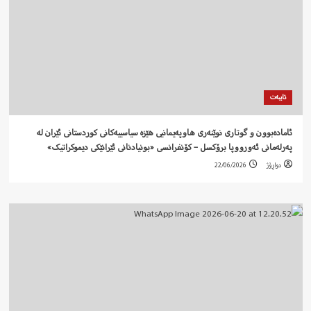
تایبەت
ئامادەبوون و گوتاری نوێنەری هاوپەیمانیی هێزە سیاسییەکانی کوردستانی ئێران لە
پەرلەمانی ئەورووپا برۆکسل – کۆنفرانسی «بونیادنانی ئێرانێکی دیموکراتیک»
دواڕۆژ
22/06/2026