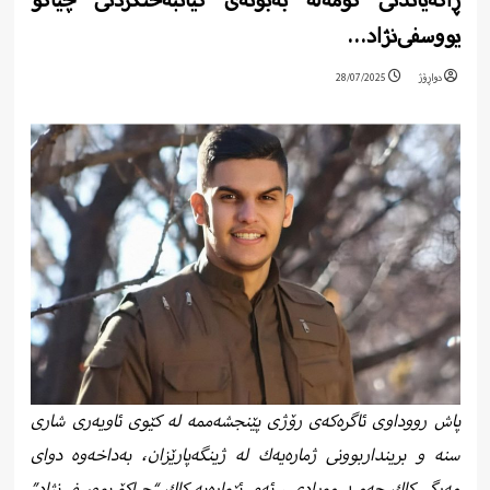
ڕاگەیاندنی كۆمەڵە بەبۆنەی گیانبەختکردنی چیاکۆ
یووسفی‌نژاد…
دواڕۆژ
28/07/2025
پاش رووداوی ئاگرەكەی رۆژی پێنجشەممە لە كێوی ئاویەری شاری
سنە و برینداربوونی ژمارەیەك لە ژینگەپارێزان، بەداخەوە دوای
مەرگی كاك حەمید مورادی ، ئەم ئێوارەیە كاك “چیاکۆ یووسفی‌نژاد”