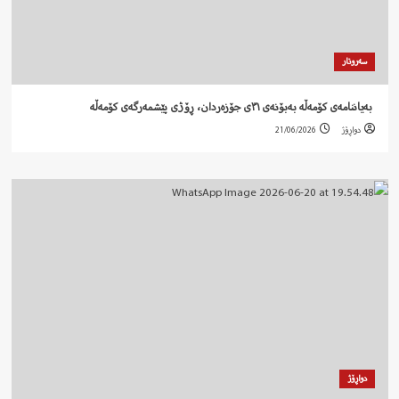
سەروتار
‍ بەیاننامەی کۆمەڵە بەبۆنەی ٣١ی جۆزەردان، ڕۆژی پێشمەرگەی کۆمەڵە
دواڕۆژ
21/06/2026
دواڕۆژ