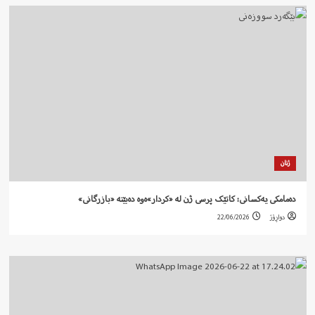
ژنان
دەمامکی یەکسانی: کاتێک پرسی ژن لە «کردار»ەوە دەبێتە «بازرگانی»
دواڕۆژ
22/06/2026