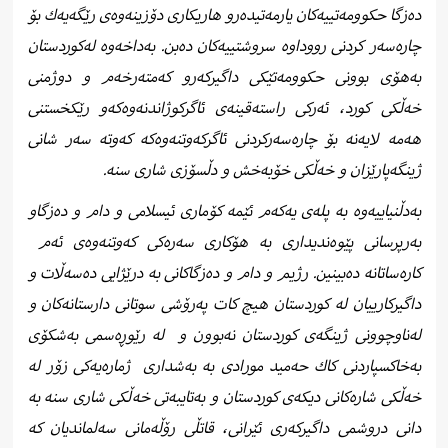
دەزگا حكوومەتییەكان یارمەتیدەرو هاریكاری دۆزینەوەی رێگەیەك بۆ
چارەسەر كردنی رووداوە سروشتییەكان دەبن. بەداخەوە لەكوردستان
بەهۆی بوونی حكوومەتێكی داگیركەرو كەمتەرخەم و دوژمنی
خەڵكی كورد، ئەركی راستەقینەی ئاگركوژاندنەوەكەو رێكخستنی
هەمە لایەنە بۆ چارەسەركردنی ئاگركەوتنەوەكە كەوتە سەر شانی
ژینگەپارێزان و خەڵكی خۆبەخش و دڵسۆزی شاری سنە.
بەدڵنیاییەوە بە پلەی یەكەم ئێمە كۆماری ئیسلامی و دام و دەزگاو
بەرپرسانی پێوەندیداری بە هۆكاری سەرەكی كەوتنەوەی ئەم
كارەساتانە دەبینین. رژیم و دام و دەزگاكانی بە درێژایی دەسەڵات و
داگیركارییان لە كوردستان هیچ كات پەرۆشی سوتانی دارستانەكان و
لەناوچوونی ژینگەی كوردستان نەبوون و
لە رێوڕەسمی بەشكۆی
بەخاكسپاردنی كاك حەمید مورادی بە بەشداری ژمارەیەكی زۆر لە
خەڵكی شارەكانی دیكەی كوردستان و بەتایبەتی خەڵكی شاری سنە بە
دانی دروشمی داگیركەری ئێرانی، قاتڵی رۆڵەمانی سەلماندیان كە