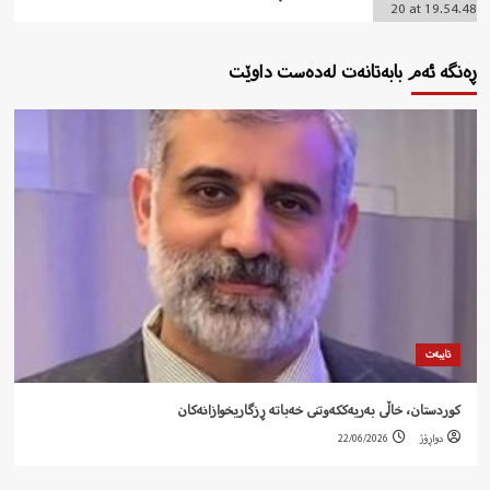
ڕەنگە ئەم بابەتانەت لەدەست داوێت
تایبەت
کوردستان، خاڵی بەریەککەوتنی خەباتە ڕزگاریخوازانەکان
دواڕۆژ
22/06/2026