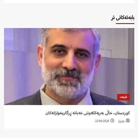
بابەتەکانی تر
تایبەت
کوردستان، خاڵی بەریەککەوتنی خەباتە ڕزگاریخوازانەکان
دواڕۆژ
22/06/2026