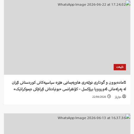
تایبەت
ئامادەبوون و گوتاری نوێنەری هاوپەیمانیی هێزە سیاسییەکانی کوردستانی ئێران
لە پەرلەمانی ئەورووپا برۆکسل – کۆنفرانسی «بونیادنانی ئێرانێکی دیموکراتیک»
دواڕۆژ
22/06/2026