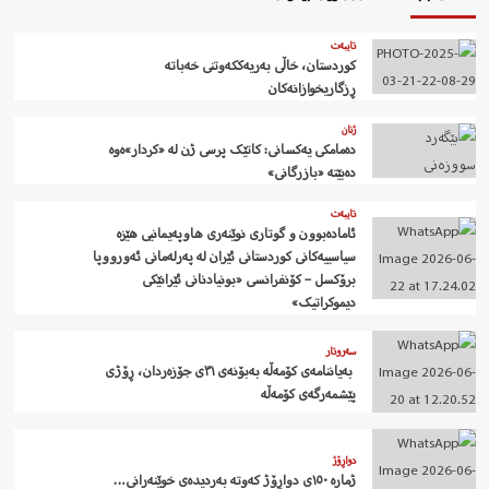
تایبەت
کوردستان، خاڵی بەریەککەوتنی خەباتە
ڕزگاریخوازانەکان
ژنان
دەمامکی یەکسانی: کاتێک پرسی ژن لە «کردار»ەوە
دەبێتە «بازرگانی»
تایبەت
ئامادەبوون و گوتاری نوێنەری هاوپەیمانیی هێزە
سیاسییەکانی کوردستانی ئێران لە پەرلەمانی ئەورووپا
برۆکسل – کۆنفرانسی «بونیادنانی ئێرانێکی
دیموکراتیک»
سەروتار
‍ بەیاننامەی کۆمەڵە بەبۆنەی ٣١ی جۆزەردان، ڕۆژی
پێشمەرگەی کۆمەڵە
دواڕۆژ
ژمارە ١٥٠ی دواڕۆژ کەوتە بەردیدەی خوێنەرانی…