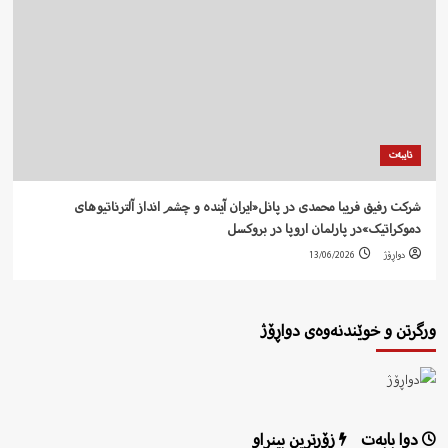
تایبەت
شرکت رفيق فریبا محمدی در پانل«ایران آیندە و چشم انداز آلترناتیوهای
دموکراتیک»در پارلمان اروپا در بروکسل
دواڕۆژ
13/06/2026
ورگرتن و خوێندنەوەی دواڕۆژ
دوا بابەت
زۆرترین بینراو