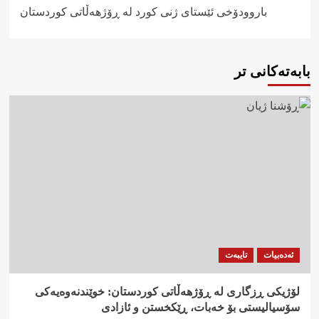
باروودۆخی ئێستای ژنی کورد لە ڕۆژهەڵاتی کوردستان
بابەتەکانی تر
ئەدەبیات
تایبەت
لۆژیکی ڕزگاری لە ڕۆژهەڵاتی کوردستان: خوێندنەوەیەکی
سۆسیالیستی بۆ خەبات، ڕێکخستن و ئازادی