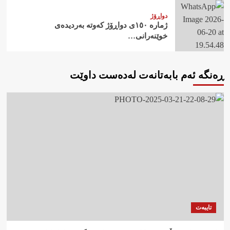
دواڕۆژ
ژمارە ١٥٠ی دواڕۆژ کەوتە بەردیدەی
خوێنەرانی…
ڕەنگە ئەم بابەتانەت لەدەست داوێت
تایبەت