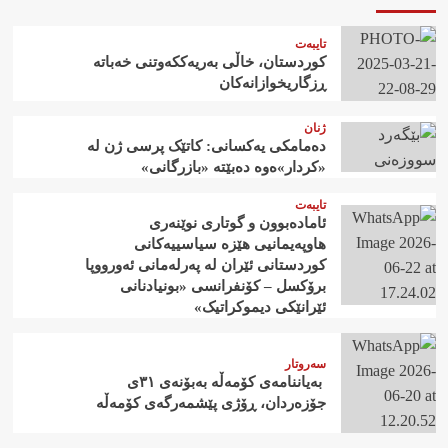
تایبەت
کوردستان، خاڵی بەریەککەوتنی خەباتە
ڕزگاریخوازانەکان
ژنان
دەمامکی یەکسانی: کاتێک پرسی ژن لە
«کردار»ەوە دەبێتە «بازرگانی»
تایبەت
ئامادەبوون و گوتاری نوێنەری
هاوپەیمانیی هێزە سیاسییەکانی
کوردستانی ئێران لە پەرلەمانی ئەورووپا
برۆکسل – کۆنفرانسی «بونیادنانی
ئێرانێکی دیموکراتیک»
سەروتار
‍ بەیاننامەی کۆمەڵە بەبۆنەی ٣١ی
جۆزەردان، ڕۆژی پێشمەرگەی کۆمەڵە