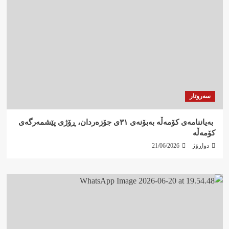
سەروتار
‍ بەیاننامەی کۆمەڵە بەبۆنەی ٣١ی جۆزەردان، ڕۆژی پێشمەرگەی
کۆمەڵە
دواڕۆژ
21/06/2026