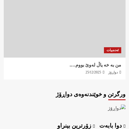
ئەدەبیات
من بە خە یاڵ لەوێ بووم….
دواڕۆژ
25/12/2025
ورگرتن و خوێندنەوەی دواڕۆژ
دوا بابەت
زۆرترین بینراو