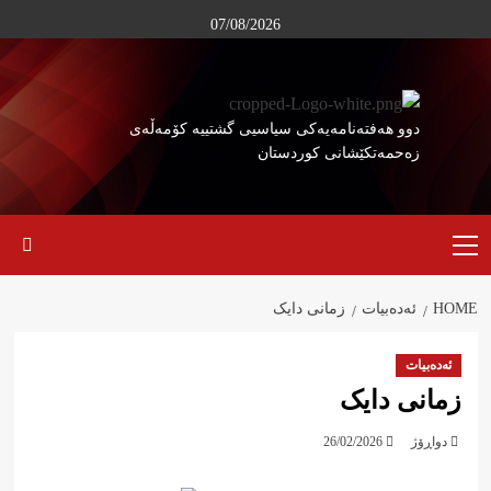
Ski
07/08/2026
t
conten
دوو هەفتەنامەیەکی سیاسیی گشتییە کۆمەڵەی
زەحمەتکێشانی کوردستان
Primary
Menu
HOME
ئەدەبیات
زمانی دایک
ئەدەبیات
زمانی دایک
دواڕۆژ
26/02/2026