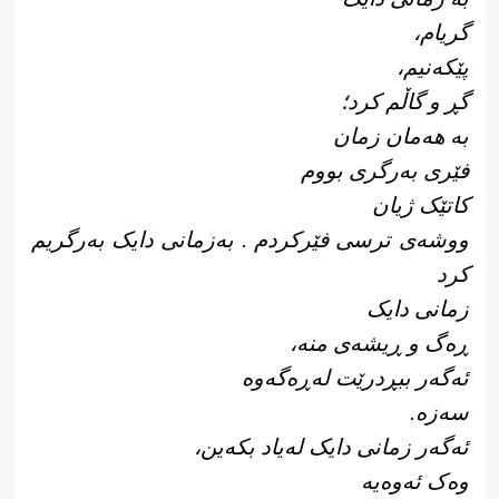
گریام،
پێکەنیم،
گڕ و گاڵم کرد؛
بە هەمان زمان
فێری بەرگری بووم
کاتێک ژیان
ووشەی ترسی فێرکردم . بەزمانی دایک بەرگریم
کرد
زمانی دایک
ڕەگ و ڕیشەی منە،
ئەگەر ببڕدرێت لەڕەگەوە
سەزە.
ئەگەر زمانی دایک لەیاد بکەین،
وەک ئەوەیە