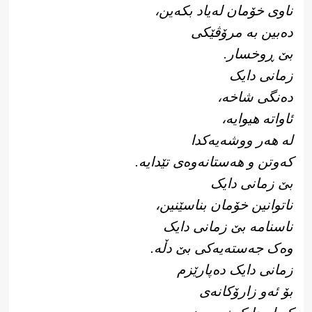
ناوی خۆمان لەیاد بکەین،
دەبین بە مرۆڤێکی
بێ ڕوخسار.
زمانی دایک
دەنگی شاخە،
ئاواتە هیوایە،
لە هەر ووشەیەکدا
کەوتن و هەستانەوەی تێدایە.
بێ زمانی دایک
ناتوانین خۆمان بناسێنین،
ناسنامە بێ زمانی دایک
وەک جەستەیەکی بێ دڵە.
زمانی دایک دەپارێزم
بۆ ئەو زارۆکانەی