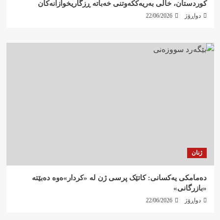
کوردستان، خاڵی بەریەککەوتنی خەباتە ڕزگاریخوازانەکان
دواڕۆژ
22/06/2026
ژنان
دەمامکی یەکسانی: کاتێک پرسی ژن لە «کردار»ەوە دەبێتە
«بازرگانی»
دواڕۆژ
22/06/2026