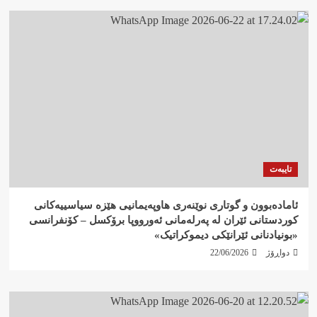
تایبەت
ئامادەبوون و گوتاری نوێنەری هاوپەیمانیی هێزە سیاسییەکانی
کوردستانی ئێران لە پەرلەمانی ئەورووپا برۆکسل – کۆنفرانسی
«بونیادنانی ئێرانێکی دیموکراتیک»
دواڕۆژ
22/06/2026