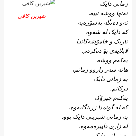
زمانی دایک
تەنها ووشە نییە،
شیرین کافی
ئەو دەنگە بەسۆزەیە
کە دایک لە شەوە
تاریک و خامۆشەکاندا
لایلایەی بۆ دەکردم.
یەکەم ووشە
هاتە سەر زاروو زمانم،
بە زمانی دایک
درکانم.
یەکەم چیرۆک
کە لە گوێمدا زرینگایەوە،
بە زمانی شیرینی دایک بوو،
لە زاری داپیرەمەوە.
بە زمانی دایک