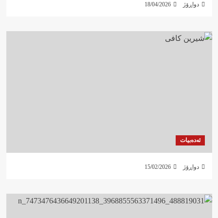
دواڕۆژ
18/04/2026
ئەدەبیات
دواڕۆژ
15/02/2026