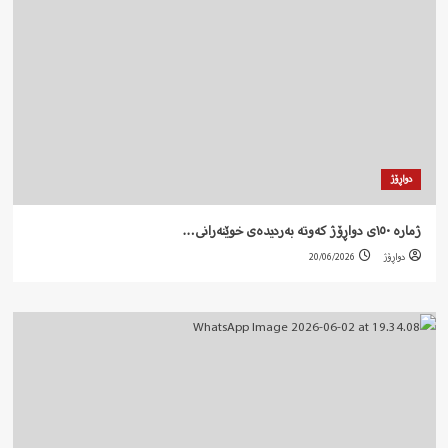
دواڕۆژ
ژمارە ١٥٠ی دواڕۆژ کەوتە بەردیدەی خوێنەرانی…
دواڕۆژ
20/06/2026