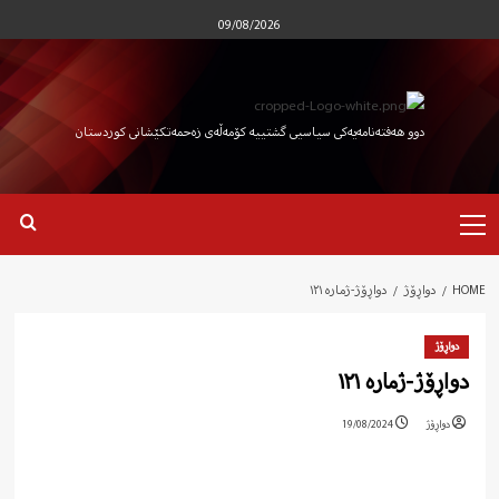
Ski
09/08/2026
t
conten
دوو هەفتەنامەیەکی سیاسیی گشتییە کۆمەڵەی زەحمەتکێشانی کوردستان
Primary
Menu
HOME
دواڕۆژ
دواڕۆژ-ژمارە ١٢١
دواڕۆژ
دواڕۆژ-ژمارە ١٢١
دواڕۆژ
19/08/2024