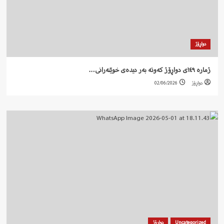
دواڕۆژ
ژمارە ١٤٩ی دواڕۆژ کەوتە بەر دیدەی خوێنەرانی…
دواڕۆژ
02/06/2026
Uncategorized
دواڕۆژ