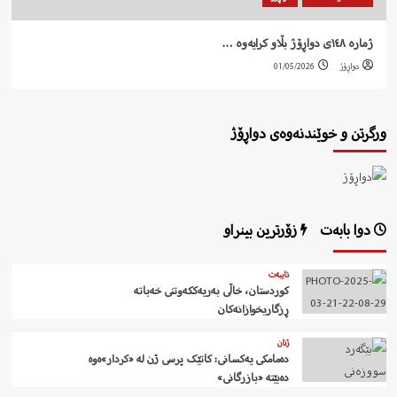
ژمارە ١٤٨ی دواڕۆژ بڵاو کرایەوە …
دواڕۆژ
01/05/2026
ورگرتن و خوێندنەوەی دواڕۆژ
دوا بابەت
زۆرترین بینراو
تایبەت
کوردستان، خاڵی بەریەککەوتنی خەباتە
ڕزگاریخوازانەکان
ژنان
دەمامکی یەکسانی: کاتێک پرسی ژن لە «کردار»ەوە
دەبێتە «بازرگانی»