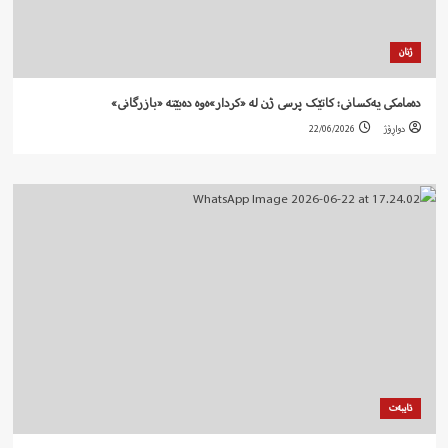
ژنان
دەمامکی یەکسانی: کاتێک پرسی ژن لە «کردار»ەوە دەبێتە «بازرگانی»
دواڕۆژ
22/06/2026
تایبەت