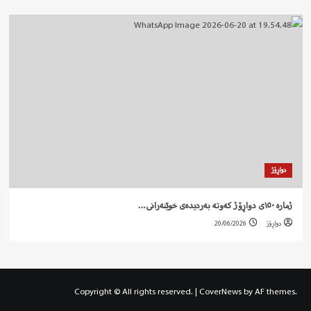
دواڕۆژ
ژمارە ١٥٠ی دواڕۆژ کەوتە بەردیدەی خوێنەرانی…
دواڕۆژ
20/06/2026
Copyright © All rights reserved.
|
CoverNews
by AF themes.