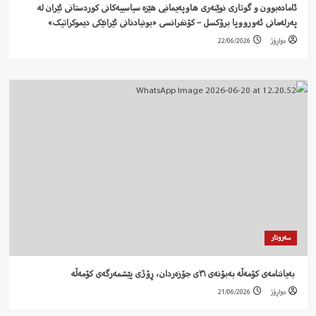
ئامادەبوون و گوتاری نوێنەری هاوپەیمانیی هێزە سیاسییەکانی کوردستانی ئێران لە
پەرلەمانی ئەورووپا برۆکسل – کۆنفرانسی «بونیادنانی ئێرانێکی دیموکراتیک»
دواڕۆژ
22/06/2026
سەروتار
‍ بەیاننامەی کۆمەڵە بەبۆنەی ٣١ی جۆزەردان، ڕۆژی پێشمەرگەی کۆمەڵە
دواڕۆژ
21/06/2026