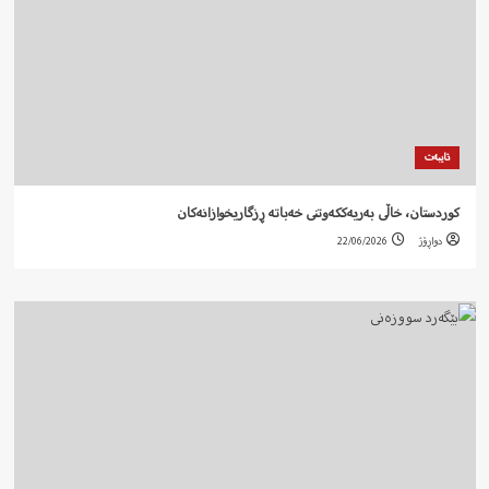
تایبەت
کوردستان، خاڵی بەریەککەوتنی خەباتە ڕزگاریخوازانەکان
دواڕۆژ
22/06/2026