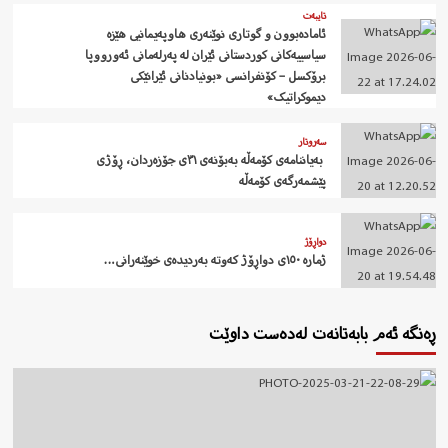
تایبەت
ئامادەبوون و گوتاری نوێنەری هاوپەیمانیی هێزە
سیاسییەکانی کوردستانی ئێران لە پەرلەمانی ئەورووپا
برۆکسل – کۆنفرانسی «بونیادنانی ئێرانێکی
دیموکراتیک»
سەروتار
‍ بەیاننامەی کۆمەڵە بەبۆنەی ٣١ی جۆزەردان، ڕۆژی
پێشمەرگەی کۆمەڵە
دواڕۆژ
ژمارە ١٥٠ی دواڕۆژ کەوتە بەردیدەی خوێنەرانی…
ڕەنگە ئەم بابەتانەت لەدەست داوێت