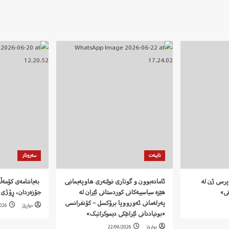
تایبەت
سەروتار
پرسی ژن لە
ئامادەبوون و گوتاری نوێنەری هاوپەیمانیی
نی»
هێزە سیاسییەکانی کوردستانی ئێران لە
جۆزەردان، ڕۆژی 
پەرلەمانی ئەورووپا برۆکسل – کۆنفرانسی
دواڕۆژ
2026
«بونیادنانی ئێرانێکی دیموکراتیک»
دواڕۆژ
22/06/2026