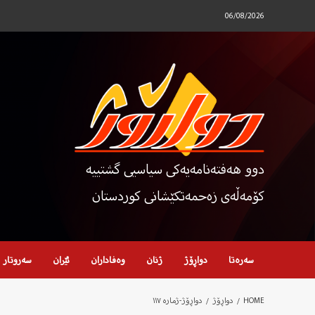
Ski
06/08/2026
t
conten
دوو هەفتەنامەیەکی سیاسیی گشتییە
کۆمەڵەی زەحمەتکێشانی کوردستان
سەرەتا
دواڕۆژ
ژنان
وەفاداران
ئێران
سەروتار
HOME
دواڕۆژ
دواڕۆژ-ژمارە ١١٧