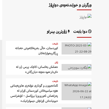
ورگرتن و خوێندنەوەی دواڕۆژ
دوا بابەت
زۆرترین بینراو
تایبەت
کوردستان، خاڵی بەریەککەوتنی خەباتە
ڕزگاریخوازانەکان
ژنان
دەمامکی یەکسانی: کاتێک پرسی ژن لە
«کردار»ەوە دەبێتە «بازرگانی»
تایبەت
ئامادەبوون و گوتاری نوێنەری هاوپەیمانیی
هێزە سیاسییەکانی کوردستانی ئێران لە
پەرلەمانی ئەورووپا برۆکسل – کۆنفرانسی
«بونیادنانی ئێرانێکی دیموکراتیک»