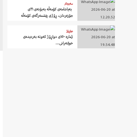
سەروتار
‍ بەیاننامەی کۆمەڵە بەبۆنەی ٣١ی
جۆزەردان، ڕۆژی پێشمەرگەی کۆمەڵە
دواڕۆژ
ژمارە ١٥٠ی دواڕۆژ کەوتە بەردیدەی
خوێنەرانی…