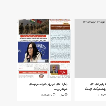
دواڕۆژ
‍ بەیاننامەی کۆمەڵە بەبۆنەی ٣١ی
ژمارە ١٥٠ی دواڕۆژ کەوتە بەردیدەی
پێشمەرگەی کۆمەڵە
خوێنەرانی…
21/06/
دواڕۆژ
20/06/2026