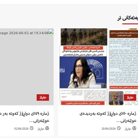
بەتەکانی تر
دواڕۆژ
دواڕۆژ
ژمارە ١٥٠ی دواڕۆژ کەوتە بەردیدەی
ژمارە ١٤٩ی دواڕۆژ کەوتە بە
خوێنەرانی…
خوێنەرانی…
دواڕۆژ
20/06/2026
دواڕۆژ
02/06/2026