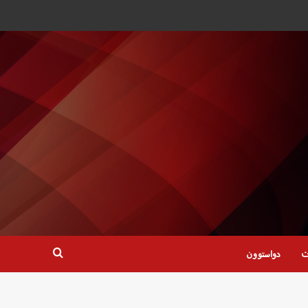
ت
دواستوون