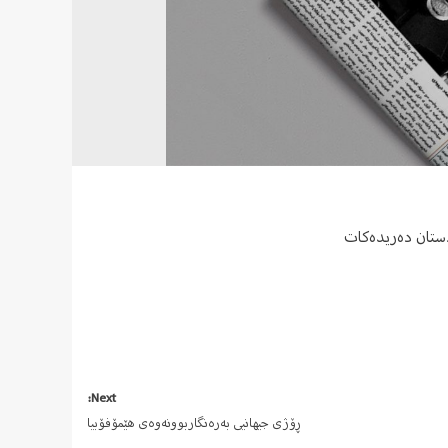
ستان دەریدەکات
Next:
ڕۆژی جیهانیی بەرەنگاربوونەوەی هێمۆفۆبیا