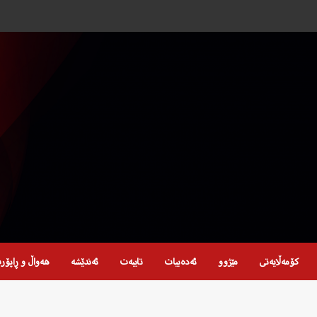
کۆمەڵایەتی
مێژوو
ئەدەبیات
تایبەت
ئەندێشە
هەواڵ و ڕاپۆر