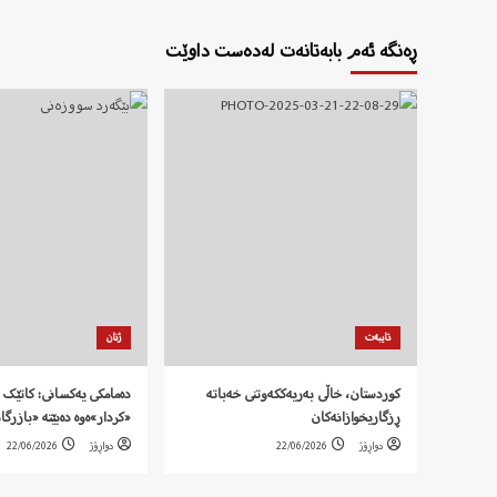
ڕەنگە ئەم بابەتانەت لەدەست داوێت
تایبەت
ژنان
کوردستان، خاڵی بەریەککەوتنی خەباتە
دەمامکی یەکسانی: کاتێک 
ڕزگاریخوازانەکان
«کردار»ەوە دەبێتە «بازرگا
دواڕۆژ
22/06/2026
دواڕۆژ
22/06/2026