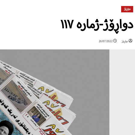
دواڕۆژ
دواڕۆژ-ژمارە ١١٧
دواڕۆژ
26/07/2022