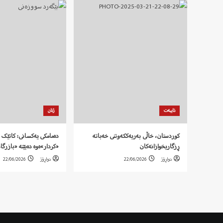
تایبەت
ژنان
کوردستان، خاڵی بەریەککەوتنی خەباتە
دەمامکی یەکسانی: کاتێک 
ڕزگاریخوازانەکان
«کردار»ەوە دەبێتە «بازرگا
دواڕۆژ
22/06/2026
دواڕۆژ
22/06/2026