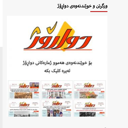
ورگرتن و خوێندنەوەی دواڕۆژ