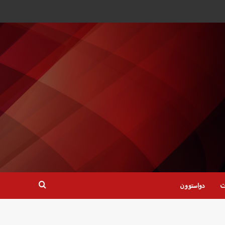
ت
دواستوون