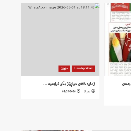
Uncategorized
دواڕۆژ
ر دیدەی
ژمارە ١٤٨ی دواڕۆژ بڵاو کرایەوە …
دواڕۆژ
01/05/2026