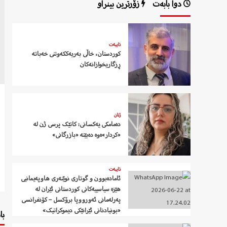
دوا بابەت
زۆرترین بینراو
تایبەت
کوردستان، خاڵی بەریەککەوتنی خەباتە
ڕزگاریخوازانەکان
ژنان
دەمامکی یەکسانی: کاتێک پرسی ژن لە
«کردار»ەوە دەبێتە «بازرگانی»
تایبەت
ئامادەبوون و گوتاری نوێنەری هاوپەیمانیی
هێزە سیاسییەکانی کوردستانی ئێران لە
پەرلەمانی ئەورووپا برۆکسل – کۆنفرانسی
«بونیادنانی ئێرانێکی دیموکراتیک»
با