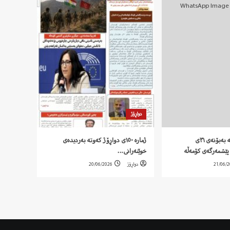
دواڕۆژ
‍ بەیاننامەی کۆمەڵە بەبۆنەی ٣١ی
ژمارە ١٥٠ی دواڕۆژ کەوتە بەردیدەی
پێشمەرگەی کۆمەڵە
خوێنەرانی…
21/06/
دواڕۆژ
20/06/2026