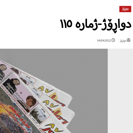
دواڕۆژ
دواڕۆژ-ژمارە ١١٥
دواڕۆژ
04/04/2022