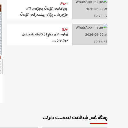
سەروتار
‍ بەیاننامەی کۆمەڵە بەبۆنەی ٣١ی
جۆزەردان، ڕۆژی پێشمەرگەی کۆمەڵە
دواڕۆژ
ژمارە ١٥٠ی دواڕۆژ کەوتە بەردیدەی
خوێنەرانی…
ڕەنگە ئەم بابەتانەت لەدەست داوێت