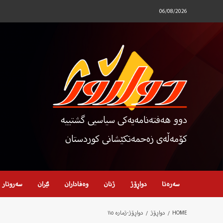
Ski
06/08/2026
t
conten
دوو هەفتەنامەیەکی سیاسیی گشتییە
کۆمەڵەی زەحمەتکێشانی کوردستان
سەرەتا
دواڕۆژ
ژنان
وەفاداران
ئێران
سەروتار
HOME
دواڕۆژ
دواڕۆژ-ژمارە ١١٥