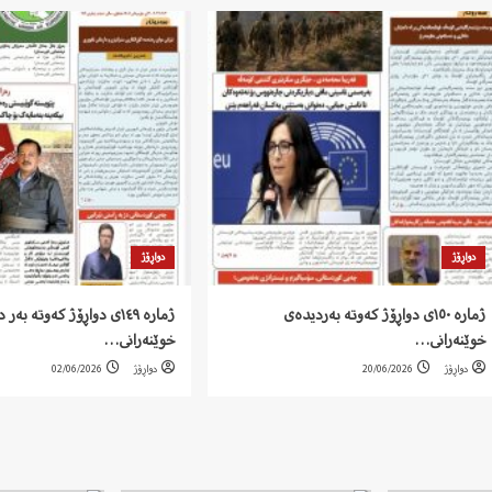
دواڕۆژ
دواڕۆژ
ژمارە ١٥٠ی دواڕۆژ کەوتە بەردیدەی
ژمارە ١٤٩ی دواڕۆژ کەوتە بە
خوێنەرانی…
خوێنەرانی…
دواڕۆژ
20/06/2026
دواڕۆژ
02/06/2026