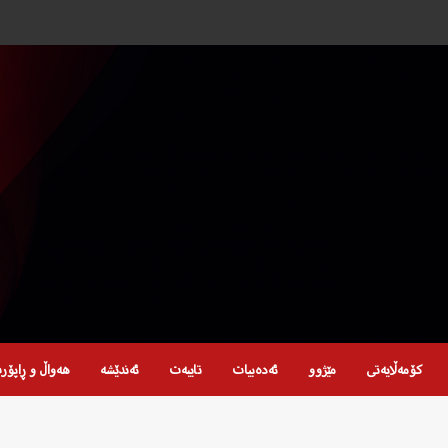
کۆمەڵایەتی
مێژوو
ئەدەبیات
تایبەت
ئەندێشە
هەواڵ و ڕاپۆر