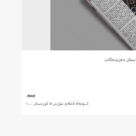
ستان دەریدەکات
Next:
کـــۆمەڵە ڵانکەی شۆرش لە کوردستان ….!