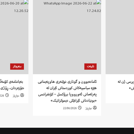
تایبەت
سەروتار
پرسی ژن لە
ئامادەبوون و گوتاری نوێنەری هاوپەیمانیی
نی»
هێزە سیاسییەکانی کوردستانی ئێران لە
جۆزەردان، ڕۆژی 
پەرلەمانی ئەورووپا برۆکسل – کۆنفرانسی
دواڕۆژ
2026
«بونیادنانی ئێرانێکی دیموکراتیک»
دواڕۆژ
22/06/2026