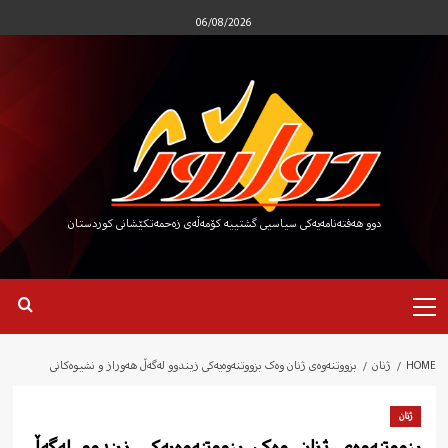
Ski
06/08/2026
t
conten
دوو هەفتەنامەیەکی سیاسیی گشتییە کۆمەڵەی زەحمەتکێشانی کوردستان
Primary
Menu
HOME
ژنان
بزووتنەوەی ژنان وەک بزووتنەوەیەکی زیندوو لەگەڵ هەوراز و نشیوەکانی
ژنان