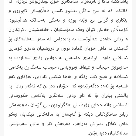
پاشەکشە نەکا و بەردەوام سەنگەری خۆی توندوتۆڵتر کردوە، لە
کاتێکدا کە لە سێ مانگی پێشوو ئاستی هەڵاوسانی ئابووری و
بێکاری و گرانی بێ وێنە بووە و تەنگی بەخەلک هەڵچنیوە.
کۆمەڵانی خەلکی ئێران وەک مامۆستایان ، خانەنشینان ، کرێکاران
و ژنانی خاوەن هەڵوێست بە بەردوامی لە سەر شەقامەکان بۆ
گەیشتن بە مافی خۆیان ئامادە بوون و دروشمیان بەدژی کۆماری
ئیسلامی داوە . نوێنەری خامنەیی لە دوایین وتاری سەبارەت بە
حەوتووی حیجاب و عیفاف وتوویەتی، حیجاب سەنگەری یەکەمی
ئیسلامە و هیچ کات رێگە ی بەها شکێنی نادەین، هۆکاری ئەو
قسەیە بۆ ئەوە دەگەرێتەوە کە خۆیان دەزانن کە ئەگەر ژنان بە
پالشتی پیاوان بۆ لە ناو بردنی سەنگری یەکەمی حکوومەتی
ئیسلامی واتە حجابی زۆرە ملی یەکگرتووبن، بێ گۆمان بە ورەیەکی
زیاتر سەنگرەکانی دیکە بۆ گەیشتن بە مافەکانی دیکەیان وەکو
مافی تەڵاق ،میراتی بەرابەر، دەرفەتی کار و مافی سەرپرشتی
منالەکانیان دەبەزەێنن.