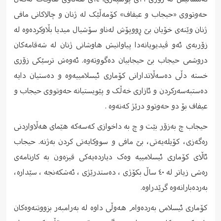
حەوتووی «حیجاب و عیفاف» کۆمەڵێک لە ژنان و چالاکانی مافی
ژنان وێنەی خۆیان بێ ڕووپۆش لەناو سۆشیال میدیا بڵاوکردەوە لە
زۆربەی ئەو ڤیدیویانەدا پیاوانیش هاوشانی ژنان لە شەقامەکان
دروشمی حیجاب بێ حیجابیان دەگووتەوە. ئەوەش ترسێکی زۆری
خستە دڵی دەسەڵاتدارانی کۆماری ئیسلامییەوە و دەستیان دایە
دەستبەسەرکردن و ئازاری خەڵک و پێویستیانە حەوتووی حیجاب و
عیفاف بۆ دو حەوتوو درێژ کەنەوە .
حیجاب چ بەزۆر بێت و چ بە داخوازی کەسەکە هێمای هەڵاواردنی
رەگەزی، کۆیلەیەتی، بێ مافی و سووکایەتی کردن بەژنە. حیجاب
ئاڵای کۆماری ئیسلامییە وەک دیاردەیەکی قیزەون بە کارنامەی
رەشی زیاتر لە ٤٠ ساڵ بکۆژی ، دەستدرێژی ، ئەشکەنجە ، سێدارە،
بەردەبارانەوە گرێدراوە.
کۆماری ئیسلامی بەردەوام هەوڵی داوە لە بەرامبەر بزووتنەوەکان