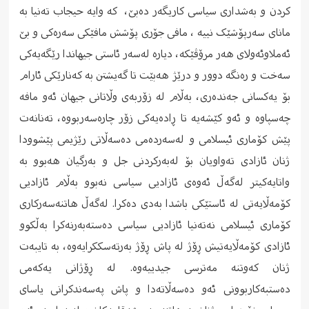
کردن و بەشداری سیاسی کاریگەر دەبێ، کە وایە حیجاب تەنیا بە
مانای سەرپۆشێک نییە ، مافی جۆری پۆشش مافێکی سەرەکی و بێ
ئەملاوئەولای ھەر مرۆڤێکە، دیارە لەسەر ئاستی جیھاندا رێگەیەکی
سەخت و رەنگە دوور و درێژ ھەبێت تا گەیشتن بە کەنارێکی ئارام
بۆ یەکسانی جەندەری، بەڵام لە زۆربەی وڵاتانی جیھان ئەو مافە
چەسپاوە و ئەو کێشەیە تا ڕادەیەکی زۆر چارەسەربووە، تەنانەت
پێش کۆماری ئیسلامی و لەسەردەمی دەسەڵاتی رێژیمی پێشوودا
ژنان ئازادی تەواویان بۆ لەبەرکردنی جل و بەرگیان ھەبوو بە
واتایەکیتر لەگەڵ ئەوەی ئازادیی سیاسی نەبوو بەڵام ئازادیی
کۆمەڵایەتی لە ئاستێکی باشدا بەدی دەکرا. لەگەڵ ھاتنەسەرکاری
کۆماری ئیسلامی نەتەنیا ئازادیی سیاسی دەستەبەرنەکرا بەڵکوو
ئازادی کۆمەڵایەتیش ڕۆژ لە پاش ڕۆژ بەرتەسککرایەوە، بە تایبەت
ژنان کەوتنە مەترسی جیدییەوە. لە ڕۆژانی یەکەمی
دەستبەکاربوونی ئەو دەسەڵاتەدا و پاش پەسەندکرانی یاسای