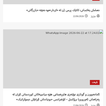
دەمامکی یەکسانی: کاتێک پرسی ژن لە «کردار»ەوە دەبێتە «بازرگانی»
دواڕۆژ
22/06/2026
تایبەت
ئامادەبوون و گوتاری نوێنەری هاوپەیمانیی هێزە سیاسییەکانی کوردستانی ئێران لە
پەرلەمانی ئەورووپا برۆکسل – کۆنفرانسی «بونیادنانی ئێرانێکی دیموکراتیک»
دواڕۆژ
22/06/2026