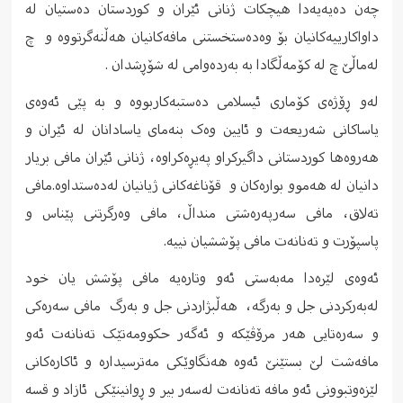
چەن دەیەیەدا ھیچکات ژنانی ئێران و کوردستان دەستیان لە
داواکارییەکانیان بۆ وەدەستخستنی مافەکانیان ھەڵنەگرتووە و چ
لەماڵێ چ لە کۆمەڵگادا بە بەردەوامی لە شۆڕشدان .
لەو ڕۆژەی کۆماری ئیسلامی دەستبەکاربووە و بە پێی ئەوەی
یاساکانی شەریعەت و ئایین وەک بنەمای یاسادانان لە ئێران و
ھەروەھا کوردستانی داگیرکراو پەیڕەکراوە، ژنانی ئێران مافی بریار
دانیان لە ھەموو بوارەکان و قۆناغەکانی ژیانیان لەدەستداوە.مافی
تەلاق، مافی سەرپەرەشتی منداڵ، مافی وەرگرتنی پێناس و
پاسپۆرت و تەنانەت مافی پۆششیان نییە.
ئەوەی لێرەدا مەبەستی ئەو وتارەیە مافی پۆشش یان خود
لەبەرکردنی جل و بەرگە، هەڵبژاردنی جل و بەرگ مافی سەرەکی
و سەرەتایی هەر مرۆڤێکە و ئەگەر حکوومەتێک تەنانەت ئەو
مافەشت لێ بستێنێ ئەوە ھەنگاوێکی مەترسیدارە و ئاکارەکانی
لێزەوتبوونی ئەو مافە تەنانەت لەسەر بیر و ڕوانینێکی ئازاد و قسە