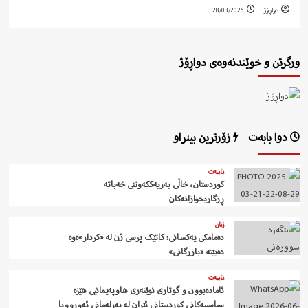
دواڕۆژ
28/03/2026
ورگرتن و خوێندنەوەی دواڕۆژ
دوا بابەت
زۆرترین بینراو
تایبەت
کوردستان، خاڵی بەریەککەوتنی خەباتە
ڕزگاریخوازانەکان
ژنان
دەمامکی یەکسانی: کاتێک پرسی ژن لە «کردار»ەوە
دەبێتە «بازرگانی»
تایبەت
ئامادەبوون و گوتاری نوێنەری هاوپەیمانیی هێزە
سیاسییەکانی کوردستانی ئێران لە پەرلەمانی ئەورووپا