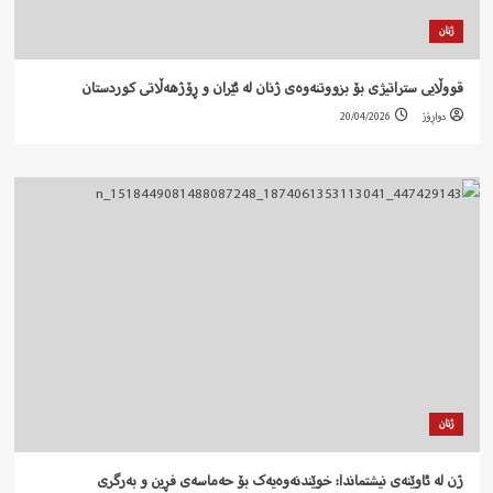
ژنان
قووڵایی ستراتیژی بۆ بزووتنەوەی ژنان لە ئێران و ڕۆژهەڵاتی کوردستان
دواڕۆژ
20/04/2026
ژنان
ژن لە ئاوێنەی نیشتماندا: خوێندنەوەیەک بۆ حەماسەی فڕین و بەرگری