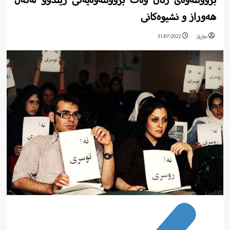
بزووتنەوەی ژنان وەک بزووتنەوەیەکی زیندوو لەگەڵ
هەوراز و نشیوەکانی
دواڕۆژ
31/07/2022