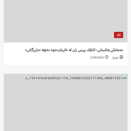
ژنان
دەمامکی یەکسانی: کاتێک پرسی ژن لە «کردار»ەوە دەبێتە «بازرگانی»
دواڕۆژ
22/06/2026