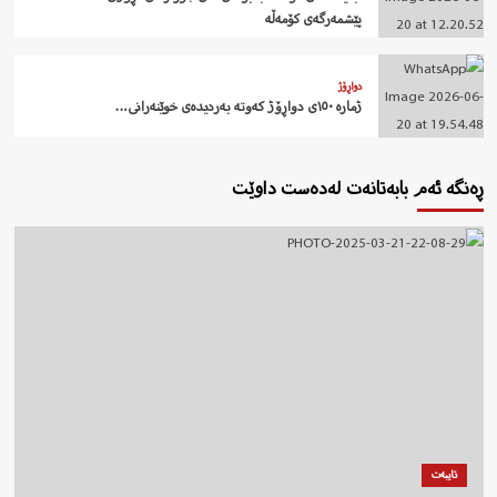
پێشمەرگەی کۆمەڵە
دواڕۆژ
ژمارە ١٥٠ی دواڕۆژ کەوتە بەردیدەی خوێنەرانی…
ڕەنگە ئەم بابەتانەت لەدەست داوێت
تایبەت