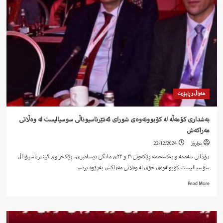
لە
کۆبوونەوەی
ئەنترناسیوناڵ
سۆسیالیست..!
هەواڵ و ڕاپۆرت
بەشداری کۆمەڵە لە کۆبوونەوەی شورای ئەنتێرناسیوناڵی سوسیالیست لە وەڵاتی
مەراکەش
دواڕۆژ
22/12/2024
رۆژانی شەممە و یەکشەممە ڕێکەوتی ٢١ و ٢٢ی مانگی دیسامبری، ڕێکخراوی ئینترناسیۆناڵ
سۆسیالیست کۆبونەوەی خۆی لە وەلاتی مەراکش بەڕێوە برد....
Read
Read More
more
about
بەشداری
کۆمەڵە