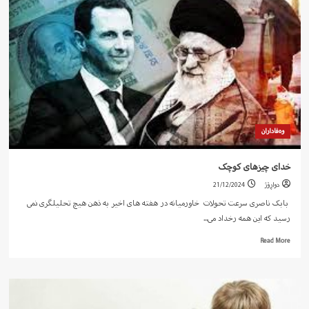
ژیان
کردنی
نووسەرو
ڕۆمانوسی
کورد
کاک
فەتاح
ئەمیری
وەفاداران
خدای چیزهای کوچک
دواڕۆژ
21/12/2024
بابک ناصری سرعت تحولات خاورمیانه در هفته های اخیر به ذهن هیچ تحلیلگری نمی
رسید که این همه رخداد می...
Read
Read More
more
about
خدای
چیزهای
کوچک