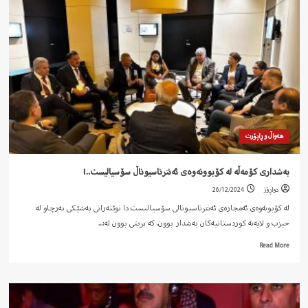
هەواڵ و ڕاپۆرت
بەشداری کۆمەڵە لە کۆبوونەوەی ئەنترناسیوناڵ سۆسیالیست..!
دواڕۆژ
26/12/2024
لە کۆبونەوەی ئەمجارەی ئەنترناسیونالی سۆسیالیست دا نوێنەرانی بەشێکی بەرچاو لە
حیزب و لایەنە کوردستانیەکان بەشدار بوون. کە بریتی بوون لە:...
Read
Read More
more
about
بەشداری
کۆمەڵە