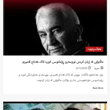
لە
کۆبوونەوەی
شورای
ئەنتێرناسیوناڵی
سوسیالیست
لە
وەڵاتی
مەراکەش
هەواڵ و ڕاپۆرت
ماڵاوایی لە ژیان کردنی نووسەرو ڕۆمانوسی کورد کاک فەتاح ئەمیری
دواڕۆژ
22/12/2024
زۆر بەداخەوە ئاگادار بووین کە کاک فەتاح ئەمیری، نووسەری بەناوبانگی کورد و
ڕۆماننوسی خۆشەویستی شاری بۆکان، ماڵاوایی لە ژیان کردوە....
Read
Read More
more
about
ماڵاوایی
لە