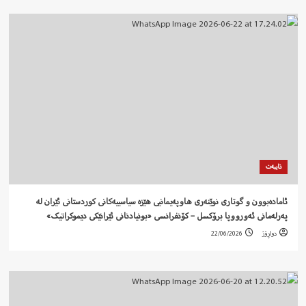
تایبەت
ئامادەبوون و گوتاری نوێنەری هاوپەیمانیی هێزە سیاسییەکانی کوردستانی ئێران لە
پەرلەمانی ئەورووپا برۆکسل – کۆنفرانسی «بونیادنانی ئێرانێکی دیموکراتیک»
دواڕۆژ
22/06/2026