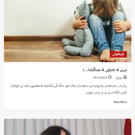
کۆمەڵایەتی
ترس لە تەنیایی لە منداڵاندا…!
دواڕۆژ
18/12/2024
ڕامیار سەرحەدی پەروەردە و بارهێنان یەک لەو خاڵە گرینگانەیە کە هەموو دایک و باوکێک
ئەبێ ئاگاداری بن و بزانن چۆن...
Read
Read More
more
about
ترس
لە
تەنیایی