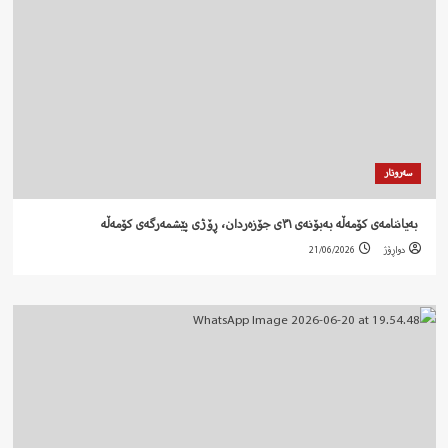
سەروتار
‍ بەیاننامەی کۆمەڵە بەبۆنەی ٣١ی جۆزەردان، ڕۆژی پێشمەرگەی کۆمەڵە
دواڕۆژ
21/06/2026