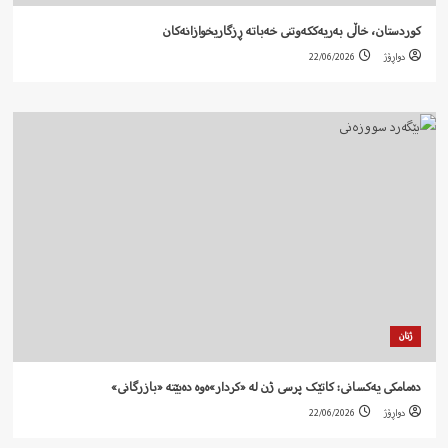
کوردستان، خاڵی بەریەککەوتنی خەباتە ڕزگاریخوازانەکان
دواڕۆژ
22/06/2026
ژنان
دەمامکی یەکسانی: کاتێک پرسی ژن لە «کردار»ەوە دەبێتە «بازرگانی»
دواڕۆژ
22/06/2026