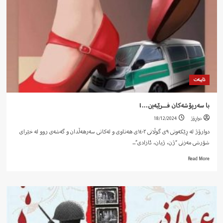
تایبەت
با سەرپۆشەکان فـــرێبەین…!
دواڕۆژ
18/12/2024
دوارۆژ لە ڕێکەوتی ٩ی گوڵانی ١٤٠٢ی هەتاوی و لەکاتی سەرهەڵدان و گەشەی روو لە خێرای
شۆرشی مەزنی “ژن، ژیان، ئازادی”...
Read
Read More
more
about
با
سەرپۆشەکان
فـــرێبەین…!