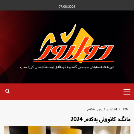
Ski
07/08/2026
t
conten
دوو هەفتەنامەیەکی سیاسیی گشتییە کۆمەڵەی زەحمەتکێشانی کوردستان
Primary
Menu
HOME
2024
کانوونی یەکەم
مانگ:
کانوونی یەکەم 2024