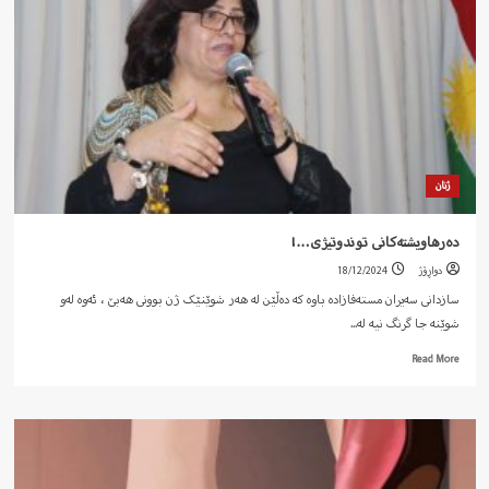
لە
منداڵاندا…!
ژنان
دەرهاویشتەکانی توندوتیژی…!
دواڕۆژ
18/12/2024
سازدانی سەیران مستەفازادە باوە کە دەڵێن لە ھەر شوێنێک ژن بوونی هەبێ ، ئەوە لەو
شوێنە جا گرنگ نیە لە...
Read
Read More
more
about
دەرهاویشتەکانی
توندوتیژی…!