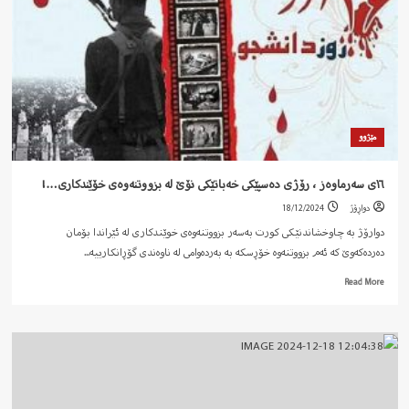
مێژوو
١٦ی سەرماوەز ، رۆژی دەسپێکی خەباتێکی نۆێ لە بزووتنەوەی خۆێندکاری…!
دواڕۆژ
18/12/2024
دوارۆژ بە چاوخشاندنێکی کورت بەسەر بزووتنەوەی خوێندکاری لە ئێراندا بۆمان
دەردەکەوێ کە ئەم بزووتنەوە خۆڕسکە بە بەردەوامی لە ناوەندی گۆڕانکارییە...
Read
Read More
more
about
١٦ی
سەرماوەز
،
رۆژی
دەسپێکی