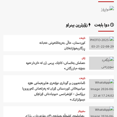
دوا بابەت
زۆرترین بینراو
تایبەت
کوردستان، خاڵی بەریەککەوتنی خەباتە
ڕزگاریخوازانەکان
ژنان
دەمامکی یەکسانی: کاتێک پرسی ژن لە «کردار»ەوە
دەبێتە «بازرگانی»
تایبەت
ئامادەبوون و گوتاری نوێنەری هاوپەیمانیی هێزە
سیاسییەکانی کوردستانی ئێران لە پەرلەمانی ئەورووپا
برۆکسل – کۆنفرانسی «بونیادنانی ئێرانێکی
دیموکراتیک»
سەروتار
‍ بەیاننامەی کۆمەڵە بەبۆنەی ٣١ی جۆزەردان، ڕۆژی