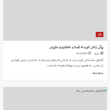
خەباتێکی
نۆێ
لە
بزووتنەوەی
خۆێندکاری…!
ژنان
ڕۆڵی ژنانی کورد لە ئێستا و داهاتووی شۆڕش
دواڕۆژ
18/12/2024
گەلاوێژ عەبدیکانی کوردستان بە تایبەتی لە ماوەی پاش هاتنە سەرکاری رژیمی کۆماری
ئیسلامیی، بە هەموو چین و توێژەکانیەوە لە بەرانبەر...
Read
Read More
more
about
ڕۆڵی
ژنانی
کورد
لە
ئێستا
و