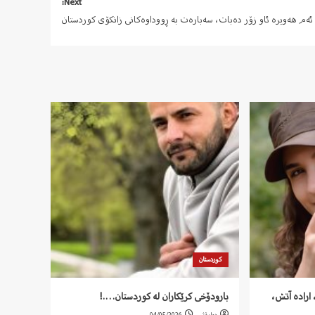
Next:
ئەم هەویرە ئاو زۆر دەبات، سەبارەت بە ڕووداوەکانی زانکۆی کوردستان
کوردستان
اراده آتش،
بارودۆخی کرێکاران لە کوردستان….!
دواڕۆژ
04/05/2026