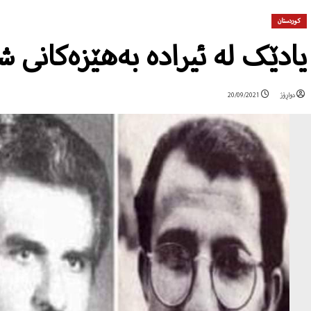
کوردستان
یادێک لە ئیرادە بەهێزەکانی
دواڕۆژ
20/09/2021