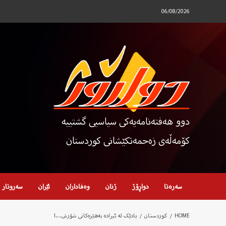
Ski
06/08/2026
t
conten
دوو هەفتەنامەیەکی سیاسیی گشتییە
کۆمەڵەی زەحمەتکێشانی کوردستان
سەرەتا
دواڕۆژ
ژنان
وەفاداران
ئێران
سەروتار
HOME
کوردستان
یادێک لە ئیرادە بەهێزەکانی شۆرش….!