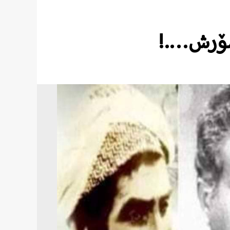
 شۆرش….!