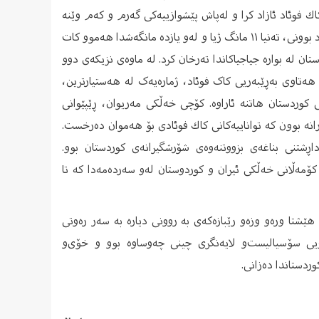
ی ناو زیندانه‌كان له‌دژی رژیمی شا بوو. له پاییزی ساڵی ١٣٥٧ دا كاك فوئاد ئازاد كرا و له‌پاش پێشوازییه‌كی گه‌رم و كه‌م وێنه‌
له‌لایه‌ن خه‌ڵكی شاری سنه‌، گه‌ڕایه‌وه‌ بۆ ئاوایی ئاڵمانه‌. كاك فوئاد دوای ئازاد بوونی، ته‌نیا ١١ مانگ ژیا و له‌و یازده‌ مانگه‌شدا هه‌موو كات
ان له‌ بواره‌ جیاجیاكاندا ته‌رخان كرد. له‌ ماوه‌ی نزیکه‌ی دوو
ا، یانی له ‌٢٣ی مانگی پووشپه‌ڕه‌وه‌ ‌تا ٩ی خه‌رمانانی ساڵی ١٣٥٨ی هەتاوی به‌ڕێبه‌ریی کاک فوئاد، ژماره‌یه‌ک له ‌هه‌ستیارترین،
‌ کوردستان هاتنه‌ ئاراوه‌. کۆچی خه‌ڵکی مه‌ریوان، ڕێپێوانی
ارانه ‌بوون كه تواناییه‌كانی كاك فوئادی بۆ هه‌موان ده‌رخست.
ڕشتنی بناغه‌ی بزووتنه‌وه‌ی شۆرشگیرانه‌ی كوردستان بوو.
شی كۆمه‌ڵانی خه‌ڵكی ئیران و کوردوستان لەو سەردەمەدا کە تا
ستەفا سوڵتانی ئەو رابەرەیە كە پاش تێپەڕ بوونی ٤٢ ساڵ، هێشتا ورە‌و وزە‌و رێبازەكەی بە روونی دیارە بە سەر رەوتی
ویی سۆسیالیست‌و لایەنگری چینی چەوساوە بوو ‌و خۆی‌و
ردستاندا دەزانی.