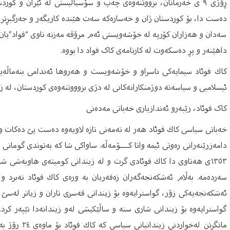
ڕۆژی ۹ ی خەرمانان، بزووتنەوەی چەپ و سۆسیالیستی لە ئێران و کور
دەست دا، بۆ کوردستان ژان و خەسارەکە سەت هێندە کاریگەر و جەرگبڕتر بو
سەدان و هەزاران کۆرپە لە خۆشەویستی ئەم مرۆڤە مەزنە ناوی “فواد”یان لێ
داهێنەر و پڕ دەسکەوت لە کارنامەی کاک فواد دا بووە.
ئیسلامیی و سیاسەتە دوژمنكارانەكانی لە دژی بزوووتنەوەی كوردستان، لە زی
کاک فوئاد، رێبەرو ئەندازیاری خەباتی مەدەنی
دامه‌زرێنه‌رانی رەوتی ئیمە واتا کــــۆمەڵە. ساواكی شا كه‌ به‌توندی گومانی
١٣٥٣ی هەتاوی دا كاك فوئادی گرت و له‌ زیندانی كومیته‌ی هاوبه‌شی شار
سه‌رده‌مه‌. به‌ڵام ئه‌شكه‌نجه‌گه‌ران زه‌فه‌ریان به‌ وره‌ی كاك فوئاد نه‌برد 
ئه‌شكه‌نجەیەکی زۆر، ‌گواسترایه‌وه‌ بۆ زیندانی قه‌سری تاران و زیاتر له‌سێ س
گواسترایه‌وه‌ بۆ زیندانی شاری سنه ‌و ساڵێكیشی له‌و زیندانه‌دا تێپه‌ر كرد.
مانگرتن له‌خوا