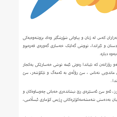
زاران کەس لە ژنان و پیاوانی شۆرشگێر وەك بزوتنەوەیەكی
یسلامیی بە سەر كوردستان و ئێراندا، تووشی گەلێک خەساری گەورەی قەرەبوو
ەوە دیارە.
نان رێكه‌وته‌كانی ٤ و ٩ و ١٣ی ئه‌و مانگه‌، ئه‌و رۆژانه‌ن كه‌ تێیاندا ره‌وتی ئێمه‌ توشی خەسارێکی یەکجار
‌ری ماندویی نه‌ناس ، سێ رۆڵەی بە ئەمەگ و تێکۆشەر، سێ
ا .
، ئەو سێ ئه‌ستێره‌ی رێ نیشانده‌ری خه‌باتی چه‌وساوه‌كان و
نیان بەدەستی شەمشەمەکۆێرەکانی ڕژیمی کۆماری ئیسڵامیی،