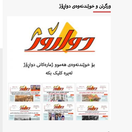
ورگرتن و خوێندنەوەی دواڕۆژ