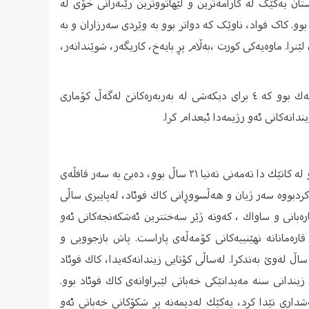
دستان یەکێک لە کارامەترین و لێهاتووترین رێبەرانی خۆی لە
و. کاک فواد، ناوێک کە دواتر بوو بە وێردی سەرزاران و بە
نرا. ماوەیەکی کورت ،بەڵام پڕ بایەخ، کاریگەر، شوێندانەر،
كاك فوئاد سیمایەكی ناسراو و خۆشەویست و هەروها ئەندامی بنەماڵەیەك بوو كە ٤ برای دیكەشی لە بەربەرەكانێ لەگەڵ كۆماری
ندانەكانی ئەو رژیمەدا ئیعدام كرا.
خه‌باتی سیاسی كاك فوئاد هه‌ر له‌ ته‌مه‌نی تازه‌ لاویه‌وه‌ ده‌ست پێ ده‌كات و له‌ كاتێك دا ته‌مه‌نی ته‌نیا ٢١ ساڵ بوو، ده‌بێ به‌ سه‌ر قافڵه‌ی
 كردبووه‌ سه‌ر ژیان و هه‌ڵسووڕانی كاك فوئاد، له‌پاییزی ساڵی
ه‌بانی و ساواك ، کەوتە ژێر سه‌ختترین ئه‌شكه‌نجه‌كانی ئه‌و
و قاره‌مانانه ‌نهێنییه‌كانی كۆمه‌ڵه‌ی پاراست. پاش بازجوویی و
اڵ له‌وێ به‌ندكرا. له‌ساڵی كۆتایی زیندانه‌كه‌یدا، كاك فوئاد
 زیندانی سنه‌ مه‌یدانێكی خه‌باتی لێبراوانه‌ی كاك فوئاد بوو.
ردنی زیندانیانی سیاسی كه‌ كاك فوئاد بۆ ماوه‌ی ٢٤ رۆژ به‌شداری تێدا كرد، یه‌كێك له‌دیمه‌نه پر شكۆكانی خه‌باتی ئه‌و