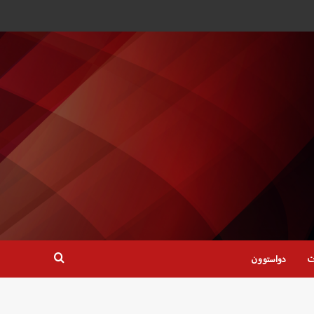
ت
دواستوون