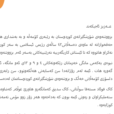
عــەزیز ئاجیکەند
بزووتنەوەی شۆرشگێرانەی کوردوستان بە رێبەری کۆمەڵە و بە بەشداری هە
حەقخوازانە لە ماوەی دەسەڵاتی٤٢ ساڵەی رژیمی ئ
نەكراو هاتووە كە تا ئێستاش كاریگەرییە نەرێنییەكانی بەسەر ئەم بزووتنەوەی
نیوه‌ی یه‌كه‌می مانگی خه‌رما
گەورە هات . ئێمە لەم رۆژانەدا سێ كه‌سایه‌تی هه‌ڵكه‌وتوو، سێ رابه
دلسۆزی کۆمەڵانی خەڵک و بزوتنەوەی شۆرشگێرانەی کوردوستانمان لەدەستد
کاک فوئاد مسته‌فا سوڵتانی، کاک سدیق كه‌مانگه‌رو هاورێ غوڵام كه‌شاوه‌رز
سته‌ملیكراوان و رەوتی ئێمە بوون کە بەداخەوە هەر زۆر زوو مۆمی تەمە
کوژایەوە .