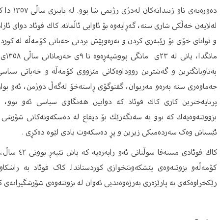
ده‌وره‌یه‌
و توانای خۆی بۆ رێبه‌ری كردن و به‌ره‌وپێش بردنی خه‌باتی كۆمه‌ڵه‌ له‌ كوردست
مانگد
به‌ناوبانگترین و گه‌شترین رووداوه‌کانی مێژووی کۆمه‌ڵه‌ و خه‌باتی ‌سیاسی
جه‌ماوه‌ری سنه‌ به‌ره‌و مه‌ریوان، گفتوگۆی ڕاسته‌خۆ له‌گه‌ڵ دوژمن، ئه‌و بو
پربایه‌خترین كاری كاك فوئاد كه‌ دوایین هه‌نگاوی سیاسی ئه‌و بوو، دا
بزووتنه‌وه‌یه‌ك كه‌ بوو به‌ سه‌نگه‌رێك بۆ دیفاع له‌ ده‌سكه‌وته‌كانی شۆر
ئێستاش وەک سەردەمیکی زیرین و پڕ دەسکەوت یادی لێوە دەکڕی .
كاك فوئادی م
كۆمەڵە‌و بزوتنەوەی پێشكەوتنخوازی كوردستاندا. کاک فوئاد بە راشكا
رێكخراوەكەی بە پارێزەری بەرژەوەندیی ئەوان لە بزوتنەوەی شۆرشگیرانەی كو