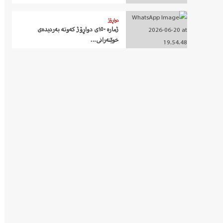
دواڕۆژ
ژمارە ١٥٠ی دواڕۆژ کەوتە بەردیدەی
خوێنەرانی…