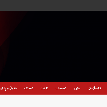
کۆمەڵایەتی
مێژوو
ئەدەبیات
تایبەت
ئەندێشە
هەواڵ و ڕاپۆر