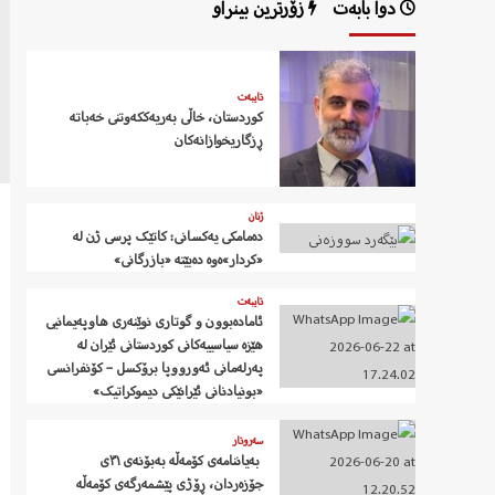
دوا بابەت
زۆرترین بینراو
تایبەت
کوردستان، خاڵی بەریەککەوتنی خەباتە
ڕزگاریخوازانەکان
ژنان
دەمامکی یەکسانی: کاتێک پرسی ژن لە
«کردار»ەوە دەبێتە «بازرگانی»
تایبەت
ئامادەبوون و گوتاری نوێنەری هاوپەیمانیی
هێزە سیاسییەکانی کوردستانی ئێران لە
پەرلەمانی ئەورووپا برۆکسل – کۆنفرانسی
«بونیادنانی ئێرانێکی دیموکراتیک»
سەروتار
‍ بەیاننامەی کۆمەڵە بەبۆنەی ٣١ی
جۆزەردان، ڕۆژی پێشمەرگەی کۆمەڵە