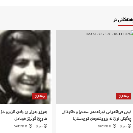
بەتەکانی تر
وەفاداران
وەفاداران
تیمی فریاکەوتنی تورکەمەن سەحرا و داکوتانی
بەرزو بەرێز بێ یادی ئازیزو خ
ڕەگێکی نوێ لە بزووتنەوەی کوردستان!
هاوڕێ گوڵرێز قوبادی
دواڕۆژ
28/03/2026
دواڕۆژ
06/12/2025