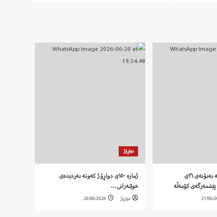
دواڕۆژ
‍ بەیاننامەی کۆمەڵە بەبۆنەی ٣١ی
ژمارە ١٥٠ی دواڕۆژ کەوتە بەردیدەی
پێشمەرگەی کۆمەڵە
خوێنەرانی…
21/06/
دواڕۆژ
20/06/2026