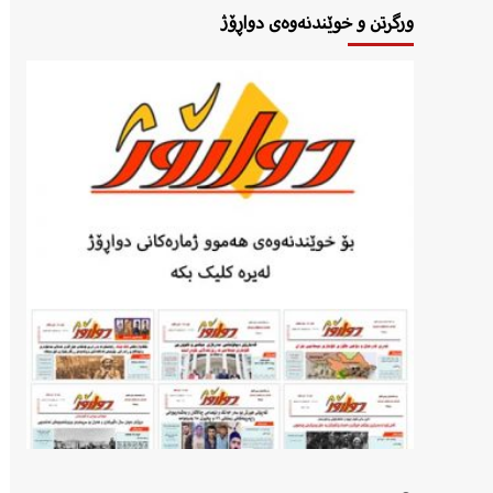
ورگرتن و خوێندنەوەی دواڕۆژ