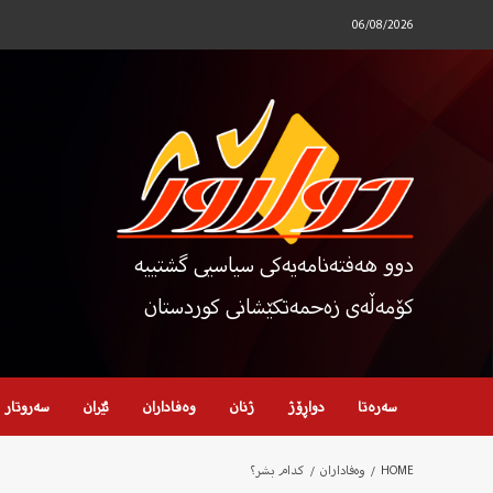
Ski
06/08/2026
t
conten
دوو هەفتەنامەیەکی سیاسیی گشتییە
کۆمەڵەی زەحمەتکێشانی کوردستان
سەرەتا
دواڕۆژ
ژنان
وەفاداران
ئێران
سەروتار
HOME
وەفاداران
کدام بشر؟