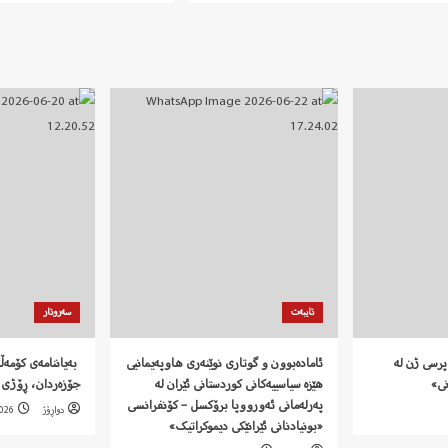
تایبەت
سەروتار
پرسی ژن لە
ئامادەبوون و گوتاری نوێنەری هاوپەیمانیی
نی»
هێزە سیاسییەکانی کوردستانی ئێران لە
جۆزەردان، ڕۆژی 
پەرلەمانی ئەورووپا برۆکسل – کۆنفرانسی
دواڕۆژ
2026
«بونیادنانی ئێرانێکی دیموکراتیک»