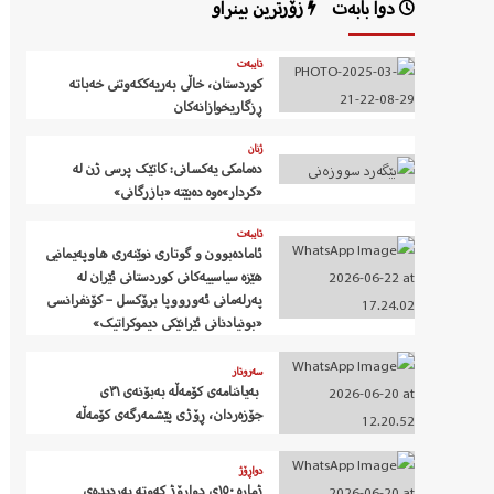
دوا بابەت
زۆرترین بینراو
تایبەت
کوردستان، خاڵی بەریەککەوتنی خەباتە
ڕزگاریخوازانەکان
ژنان
دەمامکی یەکسانی: کاتێک پرسی ژن لە
«کردار»ەوە دەبێتە «بازرگانی»
تایبەت
ئامادەبوون و گوتاری نوێنەری هاوپەیمانیی
هێزە سیاسییەکانی کوردستانی ئێران لە
پەرلەمانی ئەورووپا برۆکسل – کۆنفرانسی
«بونیادنانی ئێرانێکی دیموکراتیک»
سەروتار
‍ بەیاننامەی کۆمەڵە بەبۆنەی ٣١ی
جۆزەردان، ڕۆژی پێشمەرگەی کۆمەڵە
دواڕۆژ
ژمارە ١٥٠ی دواڕۆژ کەوتە بەردیدەی