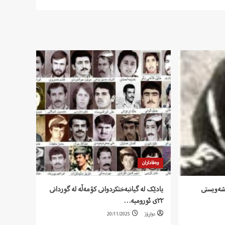
وەفاداران
ۆشەویستی
یادێک لە گیانبەختکردوانی کۆمەڵە لە گوردانی
٢٢ی ئورومیە…
دواڕۆژ
20/11/2025