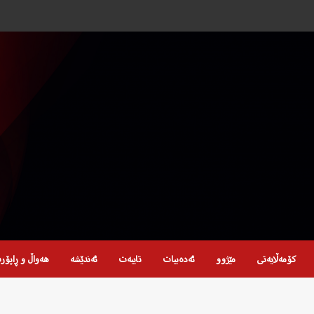
کۆمەڵایەتی
مێژوو
ئەدەبیات
تایبەت
ئەندێشە
هەواڵ و ڕاپۆر