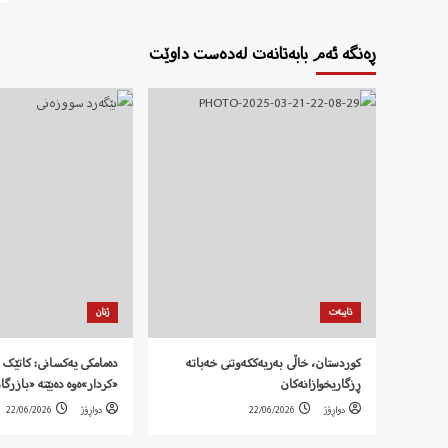
ڕەنگە ئەم بابەتانەت لەدەست داوێت
تایبەت
ژنان
کوردستان، خاڵی بەریەککەوتنی خەباتە
دەمامکی یەکسانی: کاتێک 
ڕزگاریخوازانەکان
«کردار»ەوە دەبێتە «بازرگا
دواڕۆژ
22/06/2026
دواڕۆژ
22/06/2026