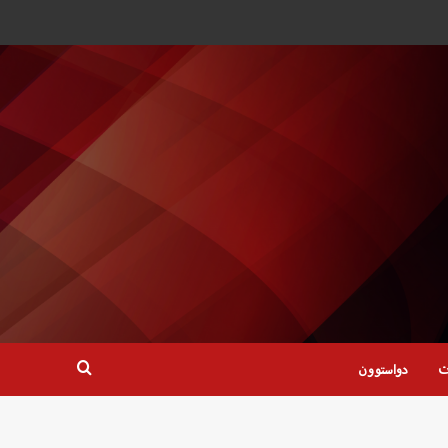
ت
دواستوون