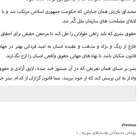
مصداق بارزش همان جنایاتی که حکومت جمهوری اسلامی مرتکب شد و با ح
لابلای مصلحت های سازمان ملل گُم شد.
حقوق بشری که باید راهی طولانی را طی کند تا مرجعی حقیقی برای احقاق
فارغ از رنگ و نژاد و مذهب و عقیده انسان به امید فردایی بهتر در ج
قانون شکنان باشد تا نهادهای جهانی حقوق واقعی انسان را ارج بگذارند.
بشر بر مبنای همان تعریفی که در آن منشور قید شده، لایق آزادی و حقوق ا
وادار به این پرسش کند که از خود بپرسد: شما قانون گزاران از کدام بشر ح
Post
Previous:
روخانی دەسەڵاتی قەسابکەی سوریە…!
navigation