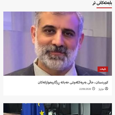
بابەتەکانی تر
تایبەت
کوردستان، خاڵی بەریەککەوتنی خەباتە ڕزگاریخوازانەکان
دواڕۆژ
22/06/2026