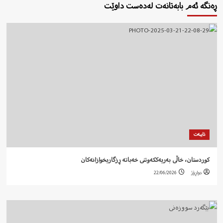
ڕەنگە ئەم بابەتانەت لەدەست داوێت
تایبەت
کوردستان، خاڵی بەریەککەوتنی خەباتە ڕزگاریخوازانەکان
دواڕۆژ
22/06/2026