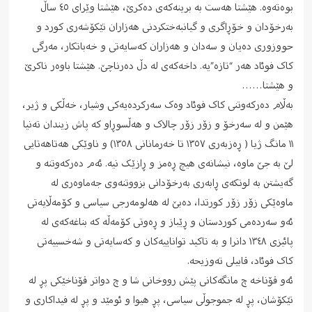
بوەتەوە. هێشتا هەست به برینەكەی دەکرێ، هێشتا وێرای ٤٥ ساڵ
بەرخۆدان و خۆڕاگری و گیانبەختکردنی هەزاران تێکۆشەری کورد و
حووزوری دەیان و سەدان و هەزاران کەسایەتی و خەباتکار، مەرگی
کاک فوئاد هەر “تازە”یە. داخەکەی له دڵ دەرناچێ. هێشتا باوەر ناکرێ
و هێشتا……
بەڵام دەرکەوتنی کاک فوئاد وەک سەرکردەیەکی وشیار، خەڵکی و ژیر،
هێمن و له سەرخۆ و زۆر زۆر چالاک و هەڵسوڕاو که پاش زیندان تەنیا
١١ مانگ ژیا ( ڕەزبەری ١٣٥٧ تا خەرمانانی ١٣٥٨) و ناوێکی هەتاهەتایی
لێ به جێ ماوە، نیشانەی هیچ ڕەمز و ڕازێک نیە. ئەم دەرکەوتنە و
گەیشتن به لوتکەی ڕابەری بەرخۆدانی بزووتنەوی جەماوەری له
ماوەێکی زۆر زۆر کورتدا، دەبێ له هەلومەرجی سیاسی و کۆمەڵایەتی
ئەو سەردەمی کوردستان و ڕێباز و ڕەوتی کۆمەڵە که بناغەکەی له
پائیزی ١٣٤٨ دانرا و به تاکید تواناییەکان و کەسایەتی و شەخسییەتی
کاک فوئاد، قابیلی تەوزیحە.
ئەو قۆناخە چ مانگەکانی پێش رووخانی شا و چ دواتر قۆناخێکی پڕ له
تێکۆشان، پڕ له جموجوڵی سیاسی، پڕ هیوا و ئومێد و پڕ له فیداکاری و