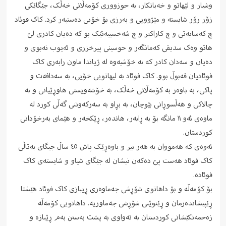
وشیار و لێهاتو و خەباتکار، به حوزووری کۆمەڵانی خەڵک، جێگاێکی
زۆر زۆر شایستە و مێژوویی و بەرزی بۆ خۆیی دەستبەر کرد. کاک فوئاد
چ کەسایەتی و چ کاراکتر و چ شەخسییەتێک بو که دەیان کادری لێ
هاتو وەک سدیقی کەمانگەر و حوسینی پیرخزری و ئەیوب نەبوی و
دەیان و سەدان کادر که به خۆشیەوە له ژیاندا ماون رابەری کاک
فوئادیان قەبوڵ بوو. کاک فوئاد به ليهاتویی خۆیی، به سەداقەت و
پاکی، به باوەر به کۆمەڵانی خەڵک، به خۆشەویستی هاوڕێیانی و به
چالاکی و هەڵسوڕانی بێوچان، به بڕاو به سەرکەوتنی گەڵی کورد لە
ماوەی ئەو ١١ مانگە بۆ به ڕابەر، هاندەر، ڕێکخەر و هێمای بەرخۆدانی
کوردستان.
ئەوەی که هەمووان به هەر بیر و باوەڕێک پاش ٤٥ ساڵ جیگای بەتاڵی
کاک فوئاد هەست پێ دەکەن نیشان له جێگای شیاو و شایستەی کاک
فوئادە.
بۆ کۆمەڵە و بۆ داهاتوی شۆڕشی جەماوەری ڕیبازی کاک فوئاد هێشتا
ڕێپیشاندەرمان و ڕێنوێنی شۆڕشی جەماوریە. داهاتویی کۆمەڵە
زەحمەتکێشانی کوردستان به تەواوی به پشت بەستن بەم ڕێبازە و