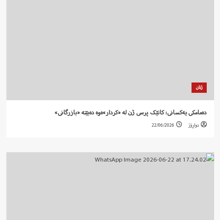
ژنان
دەمامکی یەکسانی: کاتێک پرسی ژن لە «کردار»ەوە دەبێتە «بازرگانی»
دواڕۆژ
22/06/2026