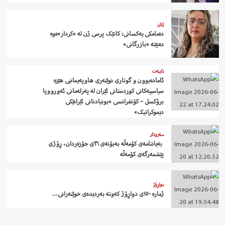
ژنان
دەمامکی یەکسانی: کاتێک پرسی ژن لە «کردار»ەوە
دەبێتە «بازرگانی»
تایبەت
ئامادەبوون و گوتاری نوێنەری هاوپەیمانیی هێزە
سیاسییەکانی کوردستانی ئێران لە پەرلەمانی ئەورووپا
برۆکسل – کۆنفرانسی «بونیادنانی ئێرانێکی
دیموکراتیک»
سەروتار
‍ بەیاننامەی کۆمەڵە بەبۆنەی ٣١ی جۆزەردان، ڕۆژی
پێشمەرگەی کۆمەڵە
دواڕۆژ
ژمارە ١٥٠ی دواڕۆژ کەوتە بەردیدەی خوێنەرانی…