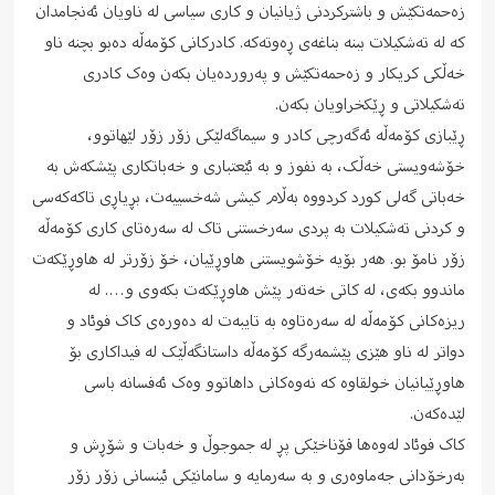
زەحمەتکێش و باشترکردنی ژیانیان و کاری سیاسی له ناویان ئەنجامدان
که لە تەشکیلات ببنە بناغەی ڕەوتەکە. کادرکانی کۆمەڵە دەبو بچنە ناو
خەڵکی کریکار و زەحمەتکێش و پەروردەیان بکەن وەک کادری
تەشکیلاتی و ڕێکخراویان بکەن.
ڕێبازی کۆمەڵە ئەگەرچی کادر و سیماگەلێکی زۆر زۆر لێهاتوو،
خۆشەویستی خەڵک، به نفوز و به ئێعتباری و خەباتکاری پێشکەش به
خەباتی گەلی کورد کردووە بەڵام کیشی شەخسییەت، بڕیاڕی تاکەکەسی
و کردنی تەشکیلات به پردی سەرخستنی تاک له سەرەتای کاری کۆمەڵە
زۆر نامۆ بو. هەر بۆیە خۆشویستنی هاوڕێیان، خۆ زۆرتر له هاوڕێکەت
ماندوو بکەی، له کاتی خەتەر پێش هاوڕێکەت بکەوی و…. له
ریزەکانی کۆمەڵە له سەرەتاوە به تایبەت له دەورەی کاک فوئاد و
دواتر له ناو هێزی پێشمەرگە کۆمەڵە داستانگەڵێک له فیداکاری بۆ
هاوڕێیانیان خولقاوە که نەوەکانی داهاتوو وەک ئەفسانە باسی
لێدەکەن.
کاک فوئاد لەوەها قۆناخێکی پڕ له جموجوڵ و خەبات و شۆڕش و
بەرخۆدانی جەماوەری و به سەرمایە و سامانێکی ئینسانی زۆر زۆر