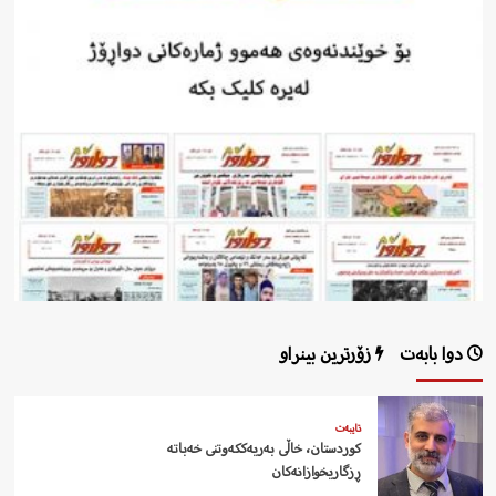
دوا بابەت
زۆرترین بینراو
تایبەت
کوردستان، خاڵی بەریەککەوتنی خەباتە
ڕزگاریخوازانەکان