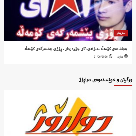
سەروتار
‍ بەیاننامەی کۆمەڵە بەبۆنەی ٣١ی جۆزەردان، ڕۆژی پێشمەرگەی کۆمەڵە
دواڕۆژ
21/06/2026
ورگرتن و خوێندنەوەی دواڕۆژ