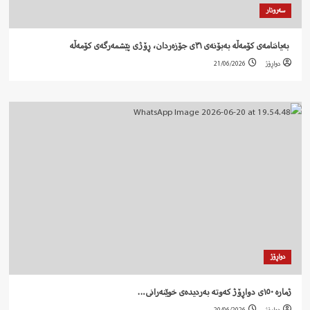
سەروتار
‍ بەیاننامەی کۆمەڵە بەبۆنەی ٣١ی جۆزەردان، ڕۆژی پێشمەرگەی کۆمەڵە
دواڕۆژ
21/06/2026
دواڕۆژ
ژمارە ١٥٠ی دواڕۆژ کەوتە بەردیدەی خوێنەرانی…