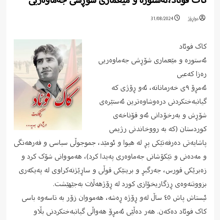
کاک فوئاد،ئەستورە و مێعماری شۆڕشی جەماوەریی
دواڕۆژ
31/08/2024
کاک فوئاد
ئەستورە و مێعماری شۆڕشی جەماوەریی
رەزا کەعبی
ئەمڕۆ ٩ی خەرمانانە، ئەو ڕۆژی که
گیانبەختکردنی درەوشاوەترین ئەستێرەی
شۆڕش و بەرخۆدانی ئەو قۆناخەی
کوردستان (که به رووخاندنی رژیمی
پاشایەتی دەرفەتێکی پڕ له هیوا و ئومێد، جموجوڵی سیاسی و فەرهەنگی
و مەدەنی و تێکۆشانی جەماوەری پەیدا کرد)، ھەمووانی شۆک کرد و
زەبرێکی قورس، جەرگبڕ و برینێکی قوڵی و ساڕێژنەکراوی له پەیکەری
بزووتنەوەی ڕزگاریخۆازی کورد له ڕۆژهەڵات بەجێھێشت.
ئیستاش پاش ٤٥ ساڵ لەو ڕۆژە ڕەشە، هەمووان زۆر به تاسەوە باسی
کاک فوئاد دەکەن. هەر دەڵێی ئەمڕۆ هەواڵی گیانبەختکردنی بڵاو