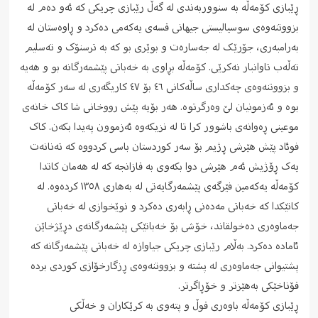
ڕێبازی کۆمەڵە به سنووربەندی له گەڵ رێبازی چریکی که ئەو دەم له
بزووتنەوەی سوسیالیستی جیهانی قسەی یەکەمی دەکرد و ڕاوەستان له
بەرامبەری، جۆرێک له جەسارەت و بوێری بو که به ترسنۆک و تەسلیم
تەڵەب تاوانبار نەکرێی. کۆمەڵە بڕاوی به خەباتی پێشمەرگانە بو و هەیە
و بزووتنەوەی چەکداری ساڵەکانی ٤٦ بۆ ٤٧ کاریگەری له سەر کۆمەڵە
بوە و ئەزمونیان لێ وەرگرتوە. هەر بۆیە پێش رووخانی شا کاک خانەی
موعینی ڕەوانەی باشوور کرا تا له نزیکەوە ئەزموون پەیدا بکەن. کاک
فوئاد پێش هێرشی ڕژیم بۆ سەر کوردستان باسی کردووە که تەنانەت
یەک ڕۆژیش ئەم هێرشی دوا بکەوی به قازانجە که له هەمان کاتدا
کۆمەڵە یەکەمین فێرگەی پێشمەرگایەتی له بەهاری ١٣٥٨ کردەوە. له
کاتێکدا که خەباتی مەدەنی ڕابەری دەکرد و نوێخوازی له خەباتی
جەماوەری دەخولقاند، خۆشی بۆ خەباتێکی پێشمەرگانەی دڕێژخاێن
ئامادە دەکرد. بەڵام رێبازی چریکی جیاوازە له خەباتی پێشمەرگانە که
پشتیوانی جەماوەری له پشتە و بزووتنەوەی ڕزگارخۆازی کوردی بردە
قۆناخێکی بەهێزتر و خۆڕاگرتر.
ڕێبازی کۆمەڵە باوەری قوڵ و پتەوی به کرێکاران و خەڵکی