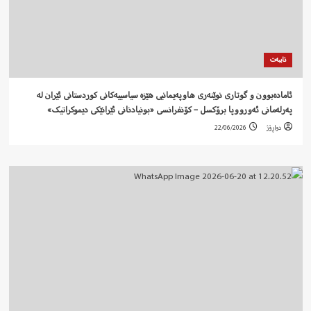
تایبەت
ئامادەبوون و گوتاری نوێنەری هاوپەیمانیی هێزە سیاسییەکانی کوردستانی ئێران لە
پەرلەمانی ئەورووپا برۆکسل – کۆنفرانسی «بونیادنانی ئێرانێکی دیموکراتیک»
دواڕۆژ
22/06/2026