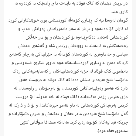
دواتریش دیتمان که کاک فوئاد به تایبەت تا چ ڕادەێک به کردەوە به
کاری هێنا.
گومان لەوەدا نیە که ڕێبازی کۆمەڵە کوردستانی بوو. خوێندکارانی کورد
له تاران کۆ دەبنەوە و بڕیار له سەر دامەزراندنی ڕەوتێکی چەپ و
کوردستانی ئەدەن. دەگەڕێنەوە بۆ کوردستان و بۆ ناو خەڵکی
زەحمەتکێش به تایبەت. به رووخانی رژیمی شاە و گەشەی خەباتی
سیاسی و جەماوەری له کوردستان کۆمەڵە به خێراییەکی بەرچاو گەشەی
کرد که دەبێ له ڕیبازی کوردستانییەکەیەوە چاوی لێبکرێ. قسەوباس و
تەعامولی کاک فوئاد له حزبە کوردستانییەکان و کەسایەتییەکانی وەک
مامۆستا شێخ عێزەدین نیشان دەدا که کاک فوئاد به دروست ھەوڵی
داوە که هەمو زەرفییەتەکانی کوردستان بۆ بەرخۆدان و ڕاوەستان له
دژی هێرشی ڕژیم یەکبخات. (کاک فوئاد له بانە ھەوڵیدا بۆ دروست
کردنی بەرەیەکی کوردستانی له ناو هەمو حیزبەکاندا. و بۆ ئەو ئەرکە له
گەڵ مامۆستا شێخ عێزەدین مام جەلال و یەکیەتی و حیزبی دێمۆکرات و
چریکە فیداییەکان کۆبونەوەی کرد. مەلەکە مستەفا سوڵتانی کتێبی
سێبەری قەلەبەرد).