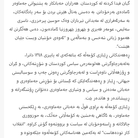
گیان فیدا کردنە له کوردستان. هەزاران خەباتکار به پشتیوانی جەماوەر
ئامادەی بەرخۆدانن. به دەستی بەتاڵ هێرش بردن بۆ سەر پادگانەکان،
به سەرئەفرازی له مەیدانی تیرباران وەک حوسین پیرخزری، ناسری
سەلیمی، عومەر فەیزی و بێهروز بێهروزنیا ئامادەبون، دەس هەڵگرتن له
هەموو ژیانی شەخسی و بنەماڵەیی و “ئەوەی خۆشیان ویست جێیان
هێشت”.
ڕەهەندکانی ڕێبازی کۆمەڵە که بناغەکەی له پاییزی ١٣٤٨ دانرا،
بەلەبەرچاوگرتنی هەلومەرجی سیاسی کوردستان و شۆڕشەکانی، و ئێران
و ڕۆژهەڵاتی ناوەڕاست و لەبەرچاوگرتنی ڕەوتی چەپ و سوسیالیستی
جیهانی، ڕێباز و ڕەهەندگەلێکن که ئێستاش بۆ شۆڕشی جەماوەری و
خەباتی مەدەنی و سیاسی و وشیاری جەماوەری دەتۆانێ ڕۆشنگەرانە و
ڕيپیشاندەر و هاندەر بێت.
ڕێبازی کۆمەڵە به بڕاوی قوڵ به خەباتی جەماوەری، به ڕێکخستنی
جەماوەر، به ئاگاهی بەخشین به کۆمەڵانی خەڵک، به حوزووری
چالاکانە و ڕاستەوخۆیان له سیاست و بزووتنەوە گۆش کراوە. “انقلاب
کار تودەهاست” له یەکەمین هەناسەکانی کۆمەڵەوە جێکەوتوە و