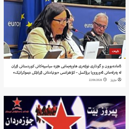
تایبەت
ئامادەبوون و گوتاری نوێنەری هاوپەیمانیی هێزە سیاسییەکانی کوردستانی ئێران
لە پەرلەمانی ئەورووپا برۆکسل – کۆنفرانسی «بونیادنانی ئێرانێکی دیموکراتیک»
دواڕۆژ
22/06/2026