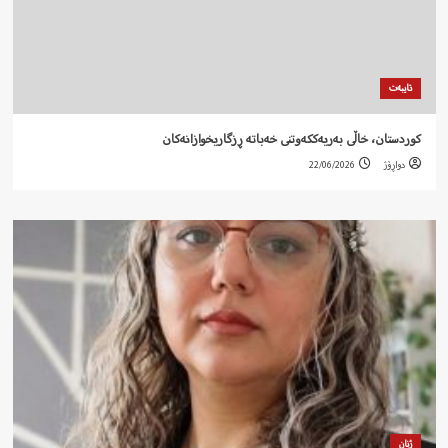
تایبەت
کوردستان، خاڵی بەریەککەوتنی خەباتە ڕزگاریخوازانەکان
دواڕۆژ
22/06/2026
ژنان