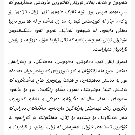
ھەبوون و هەیە، بەڵام تۆوێکی کەلتووری ھاوبەشی ھەڵگرتبوو کە
سڕینەوەی قورس بوو. بۆیە کاتێک ھاواری “ژن، ژیان، ئازادی” بۆ
یەکەم جار لە کوردستانی ئێمەوە سەری هەڵدا و لە هەموو دونیا
دەنگی دایەوە، لە ھیچەوە لەدایک نەبوو. ئەوە دەنگدانەوەی
مۆدێرنی ژیانی ئەو پێشینیانەیە کە ژنان تیایدا ھۆز، دروێنە، و ڕۆحی
ئازادییان دەپاراست.
ئەمڕۆ ژنانی کورد دەخوێنن، دەنووسن، دەجەنگن، و ڕابەرایەتی
دەکەن. چوونەتە زانکۆکان و ئەو ئابووریەی کە پێشتر لێیان قەدەغە
بوو بە دەستی دەهێننەوە، و ھێشتا بیرەوەری شاخ ھەڵدەگرن؛ کە
یەکسانی تێیدا دۆکترینێک نەبوو، بەڵکو ڕێگایەک بوو بۆ مانەوە.
سەرەڕای سەدان ساڵ لە داگیرکاری دەرەکی و فشاری کلتووری،
زاگرۆس وەک دیمەنێکی بەرگەگرتن ماوەتەوە. خەڵکەکەی دەزانن کە
ھەر ھەنگاوێک بۆ پێشەوە بۆ ژنان، ھەنگاوێکە بۆ گەڕانەوە بۆ
کۆنترین ناسنامەی خۆیان: ھاوبەشی لە ژیان، ڕەنج، و ئازادیدا؛ و