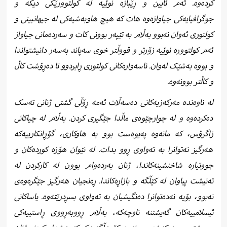
کردەوە. ئەم ئایین و ڕێبازە نوێیە لە کولتوورێکی دیکە و
جوگرافیایەکی جیاوازەوە هات کە هیچ هاوبەشیەکی لە جیهانبینی و
کولتوری ئەوان نەبوو بەڵام بە تێپەر بوونی کات و سەردەمانی جیاواز
ئەم کولتوورە نوێیە زۆرتر و قووڵتر خوی سەپاند بەسەر دانیشتواندا
و بووە بەشێک لەوان. ئاسەوارەکانی کولتوری ڕابردوو تا دەڕۆشت کاڵ
و کاڵتر بوونەوە.
لە ناوەندە مەرکەزیەکانی دەسەڵات ئەمە ڕۆڵی گشتی ژنانی تەسک
دەکردەوە و لە چوارچێوەی ماڵدا جێگیری کردن. بەڵام لە چیاکانی
زاگرۆس، کە مانەوە پەیوەست بوو بە ھاوکاری، گۆڕانکارییەکە
ھەرگیز نەتوانرا بە تەواوی ڕوو بدات. لە نێوان ھۆزە کوردەکان و
جووتیارە شاخنشینەکاندا، ژنان بەردەوام بوون لە کارکردن لە
تەنیشت پیاوان لە کێڵگە و بازاڕەکاندا. ڕەنجیان هەرگیز جێگرەوەی
نەبوو، بۆیە نەدەتوانرا دەنگیشیان بە تەواوی بسڕدرێتەوە. یاساکانی
ئیسلامییەکان گەیشتنە ناوچەکە، بەڵام ڕووبەڕووی ڕاستییەکی