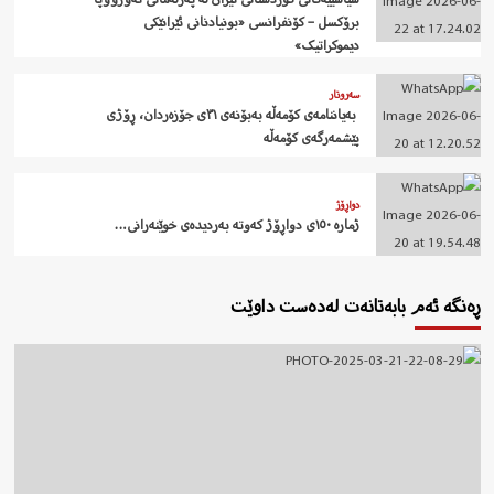
برۆکسل – کۆنفرانسی «بونیادنانی ئێرانێکی
دیموکراتیک»
سەروتار
‍ بەیاننامەی کۆمەڵە بەبۆنەی ٣١ی جۆزەردان، ڕۆژی
پێشمەرگەی کۆمەڵە
دواڕۆژ
ژمارە ١٥٠ی دواڕۆژ کەوتە بەردیدەی خوێنەرانی…
ڕەنگە ئەم بابەتانەت لەدەست داوێت