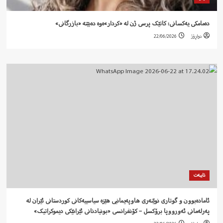
دەمامکی یەکسانی: کاتێک پرسی ژن لە «کردار»ەوە دەبێتە «بازرگانی»
دواڕۆژ
22/06/2026
تایبەت
ئامادەبوون و گوتاری نوێنەری هاوپەیمانیی هێزە سیاسییەکانی کوردستانی ئێران لە
پەرلەمانی ئەورووپا برۆکسل – کۆنفرانسی «بونیادنانی ئێرانێکی دیموکراتیک»