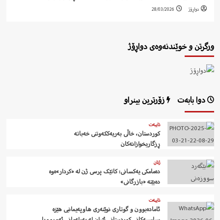
دواڕۆژ
28/03/2026
ورگرتن و خوێندنەوەی دواڕۆژ
دوا بابەت
زۆرترین بینراو
تایبەت
کوردستان، خاڵی بەریەککەوتنی خەباتە
ڕزگاریخوازانەکان
ژنان
دەمامکی یەکسانی: کاتێک پرسی ژن لە «کردار»ەوە
دەبێتە «بازرگانی»
تایبەت
ئامادەبوون و گوتاری نوێنەری هاوپەیمانیی هێزە
سیاسییەکانی کوردستانی ئێران لە پەرلەمانی ئەورووپا