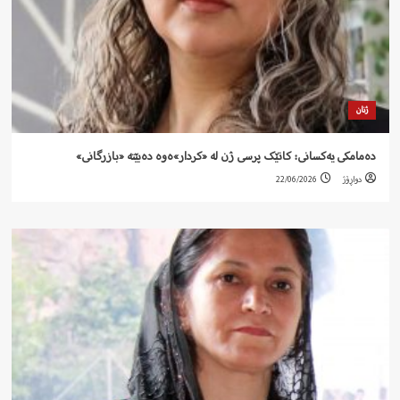
ژنان
دەمامکی یەکسانی: کاتێک پرسی ژن لە «کردار»ەوە دەبێتە «بازرگانی»
دواڕۆژ
22/06/2026