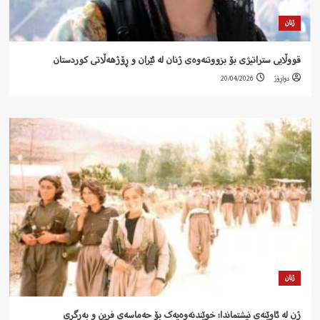
ژنان
قووڵایی ستراتیژی بۆ بزووتنەوەی ژنان لە ئێران و ڕۆژهەڵاتی کوردستان
دواڕۆژ
20/04/2026
ژنان
ژن لە ئاوێنەی نیشتماندا: خوێندنەوەیەک بۆ حەماسەی فڕین و بەرگری