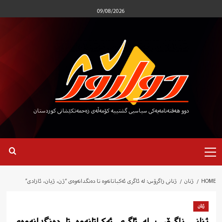
Ski
09/08/2026
t
conten
دوو هەفتەنامەیەکی سیاسیی گشتییە کۆمەڵەی زەحمەتکێشانی کوردستان
Primary
Menu
HOME
ژنان
ژنانی زاگرۆس: لە ئاگری ئەکباتانەوە تا دەنگدانەوەی “ژن، ژیان، ئازادی”
ژنان