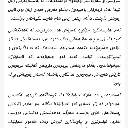
سروشتی و سەرکەشتر بوونەوە: کۆمەڵگەیەک کە بەشداریکردنی ژنان
تێیدا نەک کردارێکی یاخیبوون، بەڵکو مەرجی خودی ژیان بوو. ئایین
ڕەوشتی داڕشت، بەڵام ڕیتمی ژیانی شاخ ھاوسەنگییەکەی پاراست.
ئەم ھاوسەنگییە جێگیرە ئەمڕۆش ھەر دەبینرێت. لە ئاھەنگەکانی
کوردیدا، ژن و پیاو شانبەشانی یەک دەوەستن، دەستەکانیان لە ناو
بازنەی ھەڵپەڕکێدا پێکەوە بەستراوە، سەمایەک کە لە داگیرکاری و
ئیمپراتۆرییەت کۆنترە. ئەمە ئەو جیاوازیەیە کە ئایدۆلۆژیا
نەیخولقاندوە، بەڵکو بەرهەمی بیرەوەری دێرینەی گەلێکە: بیرەوەری
کارێکی ھاوبەش، بیرەوەری ھەنگاوی یەکسان لەسەر زەوییەکی پڕ لە
بەرد.
لەسەردەمی دەسەڵاتە جیاوازەکاندا، کۆمەڵگەی کوردی ئەگەرچی
بەردەوام لە ژێر فشاری ئەو ئایدۆلۆژیا بێگانە بوو بەڵام ژێرخانی
ڕەسەنایەتی خۆی پاراست. ھەرگیز بەھەشتێکی یەکسانیی دروست
نەکرد، توندوتیژی و پیاوسالاری لێرەش وەک ھەموو شوێنێک