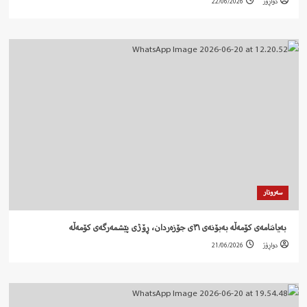
دواڕۆژ
22/06/2026
سەروتار
‍ بەیاننامەی کۆمەڵە بەبۆنەی ٣١ی جۆزەردان، ڕۆژی پێشمەرگەی کۆمەڵە
دواڕۆژ
21/06/2026