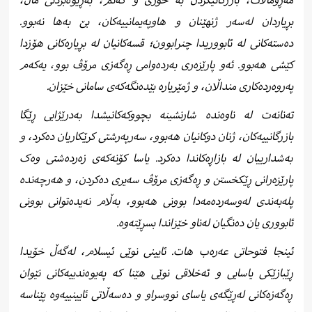
مەڕوماڵات، بازرگانیکردن بە خوری و گەنم، بەڕێوەبردنی ماڵ،
بڕیاردان لەسەر ژنھێنان و ھاوپەیمانییەکان، بێ بەها نەبوو.
دەستەکانی لە ئابووریدا چنرابوون؛ قسەکانیان لە بڕیارەکانی ھۆزدا
کێشی ھەبوو. ئەو پارێزەری بەردەوامی ڕەگەزی مرۆڤ بوو، یەکەم
پەروەردەکاری منداڵان، و ژمێریارە بێدەنگەکەی سامانی خێزان.
تەنانەت لە ناوەندە شارنشینە بچووکەکانیشدا بەدرێژایی ڕێگا
بازرگانییەکان، ژنان دوکانیان ھەبوو، سەرپەرشتی کرێکاریان دەکرد، و
بەشدارییان لە بازاڕەکاندا دەکرد. یاسا کۆنەکەی زەردەشتی وەک
پارێزەرانی ڕێکخستن و ڕەگەزی مرۆڤ سەیری دەکردن، و ھەرچەندە
پلەبەندی لەوسەردەمەدا بوونی هەبوو، بەڵام نەیدەتوانی بوونی
ئابووری یان دەنگیان لەناو خێزاندا بسڕێتەوە.
ئینجا فتوحاتی عەرەب ھات. ئایینی نوێی ئیسلام، لەگەڵ خۆیدا
ڕێبازێکی یاسایی و ئەخلاقی نوێی ھێنا کە پەیوەندییەکانی نێوان
ڕەگەزەکانی لەڕێگەی یاسای نووسراو و دەسەڵاتی ئایینییەوە پێناسە