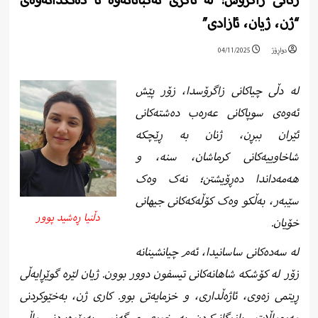
ژنانی زاگرۆس: لە ئاگری ئەکباتانەوە تا دەنگدانەوەی
“ژن، ژیان، ئازادی”
دواڕۆژ
04/11/2025
لە دڵی چیاکانی زاگرۆسدا، زۆر پێش
ئەوەی سوپاکانی عەرەب دەشتەکانی
ئێران ببڕن، ژنان بە ڕێچکە
شاخاوییەکانی کرماشان، سنە، و
ھەمەداندا دەڕۆیشتن؛ نەک وەک
سێبەر، بەڵکو وەک کۆڵەکەکانی جیھانی
دڵنیا ڕەشید پوور
خۆیان.
لە سەدەکانی ساسانیدا، ئەم چیانشینانە
زۆر لە کۆشکە شاھانەکانی تیسفون دوور بوون. ژیان لێرە گوێڕایەڵی
ڕیتمی زەوی، ئاژەڵداری، و خزمایەتی بوو. کاری ژن، بەخێوکردنی