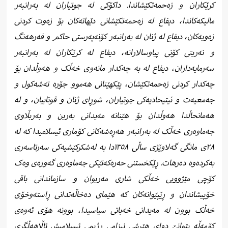
کرێکاران و زەحمەتکێشاندا. داکۆکی لە جوتیاران لە بەرانبەر
مالیکەکاندا، دیفاع لە زەحمەتکێشانی دێهاتەکان بۆ زەوت کردنی
زەویەکان، دیفاع لە ژنان لە بەرانبەر کۆنەپەرستی حاکم و فەرهەنگ
و نەریتی کۆنی پیاوسالارانە، دیفاع لە کرێکاران لە بەرانبەر
سەرمایەداران، دیفاع لە بە چەکدار مانەوی خەڵک و هەوڵدان بۆ
چەکدار کردنی زەحمەتکێشان، پێکهێنانی هەموو جۆرە تەشەکول و
جەمعیەت و ئیتیحادیەکی جوتیاران، شوڕای ژنان و قوتابیان، و لە
هەمانحاڵدا هەوڵدان بۆ هێنانە مەیدانی بەرین و بەربڵاوی
جەماوەری خەڵک لە بەرانبەر هەڕەشەکانی کۆماری ئیسلامیدا کە لە
٢٨ی مانگی گەلاوێژی ساڵی ١٣٥٨دا بە لەشکرکێشیەکی سەرتاسەری
بەکردەوە دەرهات. ڕێکخستنی حەرەکەتێکی جەماوەری گەورەی وەک
کۆچی مێژوویی خەڵکی شاری مەریوان و سازماندانی باقی
خۆپیشاندان و ڕێپێوانەکان کە هێمای دەخاڵەتدانی ڕاستەوخۆی
خەڵک بوون لە مەیدانی خەباتی سیاسیدا، بوونە هۆی ئەوەی
کۆمەڵە بتوانێ دوای هێرشی نیزامی ڕژیمی ئیسلامیش ئاڵاهەڵگری