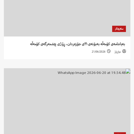
سەروتار
‍ بەیاننامەی کۆمەڵە بەبۆنەی ٣١ی جۆزەردان، ڕۆژی پێشمەرگەی کۆمەڵە
دواڕۆژ
21/06/2026