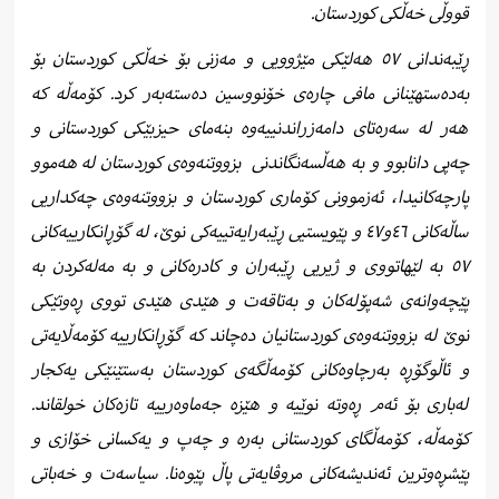
قووڵی خەڵکی کوردستان.
ڕێبەندانی ٥۷ هەلێکی مێژوویی و مەزنی بۆ خەڵکی کوردستان بۆ
بەدەستهێنانی مافی چارەی خۆنووسین دەستەبەر کرد. کۆمەڵە کە
هەر لە سەرەتای دامەزراندنییەوە بنەمای حیزبێکی کوردستانی و
چەپی دانابوو و بە هەڵسەنگاندنی
بزووتنەوەی کوردستان لە هەموو
پارچەکانیدا، ئەزموونی کۆماری کوردستان و بزووتنەوەی چەکداریی
ساڵەکانی ٤٦و٤٧ و پێویستیی ڕێبەرایەتییەکی نوێ، لە گۆڕانکارییەکانی
٥٧ بە لێهاتووی و ژیریی ڕێبەران و کادرەکانی و بە مەلەکردن بە
پێچەوانەی شەپۆلەکان و بەتاقەت و هێدی هێدی تووی ڕەوتێکی
نوێ لە بزووتنەوەی کوردستانیان دەچاند کە گۆڕانکارییە کۆمەڵایەتی
و ئاڵوگۆڕە بەرچاوەکانی کۆمەڵگەی کوردستان بەستێنێکی یەکجار
لەباری بۆ ئەم ڕەوتە نوێیە و هێزە جەماوەرییە تازەکان خولقاند.
کۆمەڵە، کۆمەڵگای کوردستانی بەرە و چەپ و یەکسانی خۆازی و
پێشڕەوترین ئەندیشەکانی مروڤایەتی پاڵ پێوەنا. سیاسەت و خەباتی