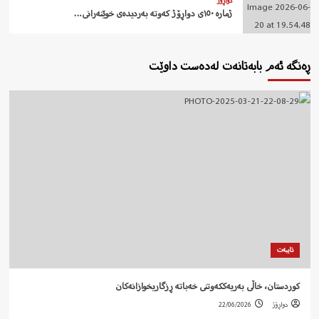
دواڕۆژ
ژمارە ١٥٠ی دواڕۆژ کەوتە بەردیدەی خوێنەرانی…
ڕەنگە ئەم بابەتانەت لەدەست داوێت
تایبەت
کوردستان، خاڵی بەریەککەوتنی خەباتە ڕزگاریخوازانەکان
دواڕۆژ
22/06/2026