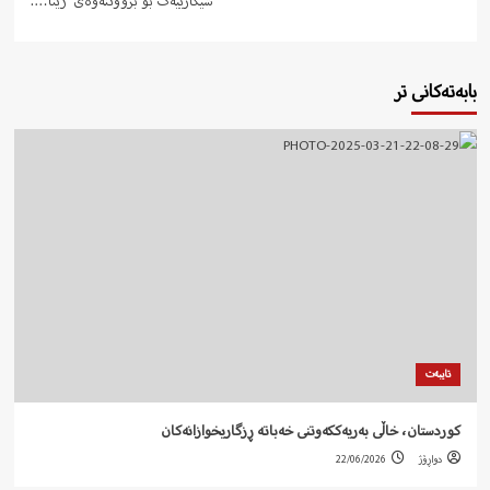
شیکارییەک بۆ بزووتنەوەی ژینا….
بابەتەکانی تر
تایبەت
کوردستان، خاڵی بەریەککەوتنی خەباتە ڕزگاریخوازانەکان
دواڕۆژ
22/06/2026