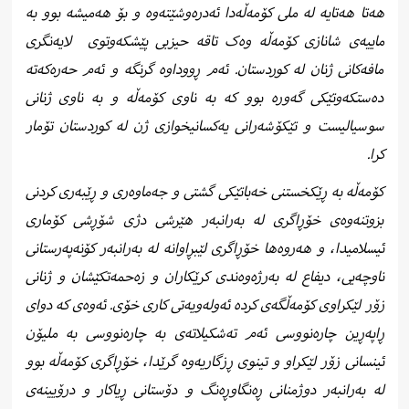
هەتا هەتایە لە ملی كۆمەڵەدا ئەدرەوشێتەوە و بۆ هەمیشە بوو بە
ماییەی شانازی کۆمەڵە وەک تاقە حیزبی پێشکەوتوی لایەنگری
مافەکانی ژنان لە کوردستان. ئەم ڕووداوە گرنگە و ئەم حەرەکەتە
ده‌ستكه‌وتێكی گه‌وره‌ بوو كه‌ به‌ ناوی كۆمه‌ڵه‌‌ و به‌ ناوی ژنانی
سوسیالیست و تێكۆشه‌رانی یەکسانیخوازی ژن له‌ كوردستان تۆمار
كرا.
کۆمەڵە بە ڕێکخستنی خەباتێکی گشتی و جەماوەری و ڕێبەری کردنی
بزوتنەوەی خۆڕاگری لە بەرانبەر هێرشی دژی شۆڕشی کۆماری
ئیسلامیدا، و هەروەها خۆڕاگری لێبڕاوانە لە بەرانبەر کۆنەپەرستانی
ناوچەیی، دیفاع لە بەرژەوەندی کرێکاران و زەحمەتکێشان و ژنانی
زۆر لێکراوی کۆمەڵگەی کردە ئەولەویەتی کاری خۆی. ئەوەی کە دوای
ڕاپەڕین چارەنووسی ئەم تەشکیلاتەی بە چارەنووسی بە ملیۆن
ئینسانی زۆر لێکراو و تینوی ڕزگاریەوە گرێدا، خۆڕاگری کۆمەڵە بوو
لە بەرانبەر دوژمنانی ڕەنگاوڕەنگ و دۆستانی ڕیاکار و درۆیینەی