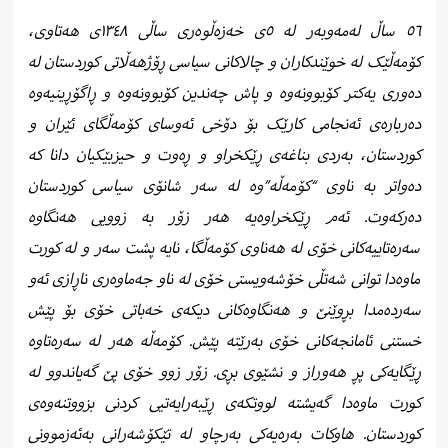
٥٦ ساڵ لەمەوبەر لە ٥ی خەزەڵوەری ساڵی ١٣٤٨ی هەتاوی،
کۆمەڵێک لە خوێندکاران و چالاکانی سیاسی ڕۆژهەڵاتی کوردستان لە
دەوری یەکتر کۆبوونەوە و پاش چەندین کۆبوونەوە و ڕاگۆڕینیەوە
دەربارەی ئەنجامی کارێک بۆ دۆخی ئەوسای کۆمەڵگای ئێران و
کوردستان، بەردی بناغەی ڕێکخراو و ڕەوت و حیزبێکیان دانا کە
دەواتر بە ناوی “کۆمەڵە”وە لە سەر شانۆی سیاسی کوردستان
دەرکەوت. ئەم ڕێکخراوەیە هەر زۆر بە زوویی هەنگاوە
سەرەتاییەکانی خۆی لە هەناوی کۆمەڵگا، نایە پشت سەر و لە کورت
ماوەدا توانی شەتڵی خۆشەویستی خۆی لە ناو جەماوەری ناڕازی ئەو
سەردەمدا بڕوێنێ و هەنگاوەکانی دیکەی خەباتی خۆی بۆ پێش
خستنی ئامانجەکانی خۆی بەرێتە پێش. کۆمەڵە هەر لە سەرەتاوە
ڕێگایەکی پڕ هەوراز و نشێوی بڕی. زۆر زوو خۆی پێ گەیاندوو لە
کورت ماوەدا گەیشتە لووتکەی ڕێبەرایەتیی کردنی بزووتنەوەی
کوردستان. هاوکات بەرەیەکی بەرچاو لە تێکۆشەرانی بەئەزموونی