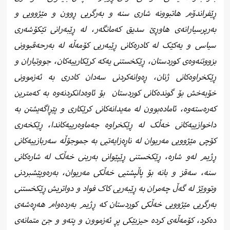
ڕێفراندۆم هاتبوونە شاری سنە و بەرگریی ڕوون و مێژوویی و
بەرپرسیارانەی هاوڕێ سدیق کەمانگەر، لە ڕێبەرانی تێکۆشەری
سیاسی و یەکێک لە کادرەکانی ڕێبەریی کۆمەڵە لە بەرحەقبوونی
بزووتنەوەی کوردستان، ڕێکخستنی یەکە کرێکارییەکان، جووتیاران و
ڕێکخراوەکانی ژنان، ڕەوانەکردنی سەدان کادری بە ئەزموونی
خۆبەخش بۆ گوندەکانی کوردستان
بۆ ئاوەدانکردنەوە بە کەمترین
کەرەستەوە، ئامادەبوون لە مەیدانەکانی کرێکاری و پێڕاگەیشتن بە
داخوازییەکانی خەڵک لە ڕێکخراوە جەماوەرییەکاندا، ڕێکخەری
کۆچی مێژوویی مەریوان لە ناڕەزایەتیی بە جموجۆڵە سەربازییەکانی
ڕژیم لەو شارە، ڕێکخستنی ڕێپێوانی بەرینی خەڵک لە شارەکانی
سنە، سەقز و بانە بۆ پاڵپشتیی خەڵکی مەریوان، بەرەوپێشبردنی
وتووێژ لە گەڵ چەمران بە ڕێبەریی کاک فواد و دواتریش ڕێکخستنی
بەرگریی مێژوویی خەڵکی کوردستان کە ڕژیم بەردەوام هەڕەشەی
دەکرد، کۆمەڵەی کردە حیزبێکی پڕ ئەزموون و پتەو و جێ متمانەی