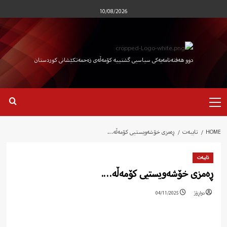
Ski
10/08/2026
t
conten
دوو هەفتەنامەیەکی سیاسیی گشتییە کۆمەڵەی زەحمەتکێشانی کوردستان
Primary
Menu
HOME
تایبەت
ڕەمزی خۆشەویستیی کۆمەڵە….
تایبەت
ڕەمزی خۆشەویستیی کۆمەڵە….
دواڕۆژ
04/11/2025