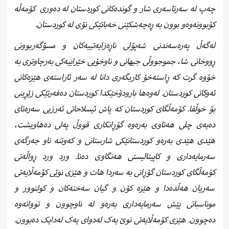
چەپ لە سەرتاسەری شار و گوندەکانی کوردستان لە دەوری
کۆمەڵە
کۆبوونەوەو بوون بە ڕەچەشکێنی خەباتێکی نۆی لە کوردستان.
لەگەڵ پەرەسەندنی شەپۆلی ناڕەزایەتییەکان و مسۆگەربوونی
ڕووخانی شا، جموجووڵی جیهانی و ناوخۆیی خێراییەکی بەرچاوتری به
خۆوە گرت که ڕاستەخۆ کاریگەری دانا له سەر ئاراستەی هێزەکانی
ئەوکاتی کوردستان. لەوەها بارودۆخێکدا کوردستان دەفەرتێکی زێڕینی
بۆ خوڵقا. کۆمەڵگای کوردستان که پاش ئیسلاحاتی ئەرزیی سەرەتای
دەیەی چلی هەتاوی بەرەوە گۆڕانکاری قووڵ پەلی دەهاویشت،
هێدی هێدی بەرەو کوردستانێکی شارستانی و کەوتنە ناو جەرگەی
سەرمایەداری و کاپیتالیستی هەنگاوی دەنا. ورد ورد ڕواڵەتی
کۆمەڵگای کوردستان گۆڕانی به سەردا هات و هێزی نوێی کۆمەڵایەتی
سەریان هەڵدەدا و هێزە کۆن و گیان سەختەکان و کولتوور و
موناسباتی پێش سەرمایەداری بەرەو له ناوچوون و تووانەوە
دەچوون. هێزی کۆمەڵایەتی نوێ یەک لەدوای یەک لەدایک دەبوون.