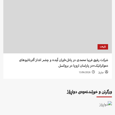
تایبەت
شرکت رفيق فریبا محمدی در پانل«ایران آیندە و چشم انداز آلترناتیوهای
دموکراتیک»در پارلمان اروپا در بروکسل
دواڕۆژ
13/06/2026
ورگرتن و خوێندنەوەی دواڕۆژ