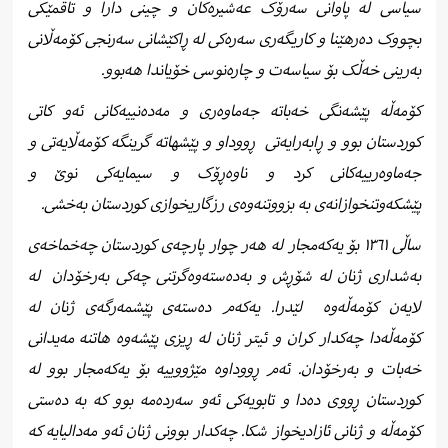
سیاسی له پاوانی سەرۆک عەشیرەکان و چینی دارا و تاقمێکی
بچووک دەرهێنا و کاریگەری سەرەکی لە ڕاکێشانی سەرنجی کۆمەڵانی
بەرینی خەڵک بۆ سیاسەت و چارەنوسی خۆیاندا هەبوو.
کۆمەڵە پێشەنگی خەباتە جەماوەری و مەدەنییەکانی ئەو کاتی
کوردستان بوو و ڕابەرایەتی ڕووداو و پێشهاتە گرینگە کۆمەڵایەتی و
جەماوەرییەکانی کرد و ناوەڕۆک و سیمایەکی نوێ و
پێشکەوتنخوازانەی بە بزووتنەوەی رزگاریخوازی کوردستان بەخشی.
ساڵی ١٣٦١ بۆ یەكەمجار لە هەر چوار پارچەی كوردستان چەخماخەی
بەشداری ژنان لە شۆڕش و بەدەستەوەگرتنی چەکی بەرخۆدان لە
لایەن کۆمەڵەوە لێدرا. یەكەم دەستەی پێشمەرگەی ژنان لە
كۆمەڵەدا چەكدار کران و ئیتر ژنان لە ڕیزی پێشەوە هاتنە مەیدانی
خەبات و بەرخۆدان. ئەم ڕووداوە مێژووییە بۆ یەكەمجار بوو لە
كوردستان ڕووی دەدا و تابویەكی ئەو سەردەمە بوو كە بە دەستی
كۆمەڵە و ژنانی ئازادیخواز شكا. چەكدار بوونی ژنان ئەو مەدالیایە كە