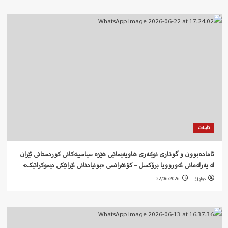
تایبەت
ئامادەبوون و گوتاری نوێنەری هاوپەیمانیی هێزە سیاسییەکانی کوردستانی ئێران
لە پەرلەمانی ئەورووپا برۆکسل – کۆنفرانسی «بونیادنانی ئێرانێکی دیموکراتیک»
دواڕۆژ
22/06/2026