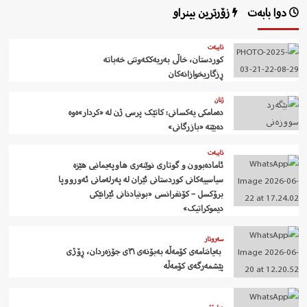
دوا بابەت
زۆرترین بینراو
تایبەت
کوردستان، خاڵی بەریەککەوتنی خەباتە
ڕزگاریخوازانەکان
ژنان
دەمامکی یەکسانی: کاتێک پرسی ژن لە «کردار»ەوە
دەبێتە «بازرگانی»
تایبەت
ئامادەبوون و گوتاری نوێنەری هاوپەیمانیی هێزە
سیاسییەکانی کوردستانی ئێران لە پەرلەمانی ئەورووپا
برۆکسل – کۆنفرانسی «بونیادنانی ئێرانێکی
دیموکراتیک»
سەروتار
‍ بەیاننامەی کۆمەڵە بەبۆنەی ٣١ی جۆزەردان، ڕۆژی
پێشمەرگەی کۆمەڵە