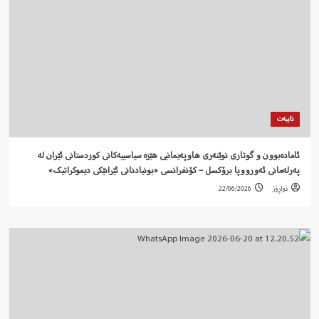
تایبەت
ئامادەبوون و گوتاری نوێنەری هاوپەیمانیی هێزە سیاسییەکانی کوردستانی ئێران لە
پەرلەمانی ئەورووپا برۆکسل – کۆنفرانسی «بونیادنانی ئێرانێکی دیموکراتیک»
دواڕۆژ
22/06/2026