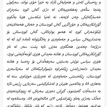
و ڕەخسانی کەش و هەوایەکی ئازاد به خێرا خۆی نواند. سەرکوتی
پەنجا ساڵەی پەهلەوییەکان له دژی گەلی کورد سەرەڕای
خەسارگەلێکی چەن لایەنە، نە تەنیا شکەستی هێنا بەڵکوو
گۆڕانکارییەکان و خۆڕاگریی گەلی کوردستان و خەباتی هەمەلاینەی
تێکۆشەرانی کورد له هەمو بوارەکانی، گەلی کوردستانی بۆ
بەشدارییەکی سیاسی و جەماوەری و یەکگرتوانە ئامادە کرد کە لە
درێژەدا چەندین هەنگاوی مەزنی نایە پشت سەر. له ناو
گۆڕانکارییەکانی کوردستان و هاتنە مەیدانی هێزی کۆمەڵایەتیی نوێ،
هێزی سیاسی نوێش بەستێنی سەرهەڵدانی بۆ ڕەخسا و هاتنە
مەیدان. دامەزراندنی ڕێکخراوە دێموکراتیکەکان لە سەرتاسەری
کوردستان، ڕێکخستنی جەماوەری لە نەورۆزی خوێناوی سنە لە
بەهاری ۵٨ و یەکەمین هێرش و لەشکرکێشیی سەربازیی ڕژیمی تازە
بە دەسەڵات گەیشتوو، گێڕانی دەوری سەرەکی لە ڕوونکردنەوەی
خەڵک بەدژی بەناو ڕێفراندۆمی ۱۲ی خاکەلێوەی ۵٨، وەستانەوە لە
بەرانبەر هەیئەتی دەوڵەتی تازەی ڕژیم کە پاش بایکۆتی شانۆگەری