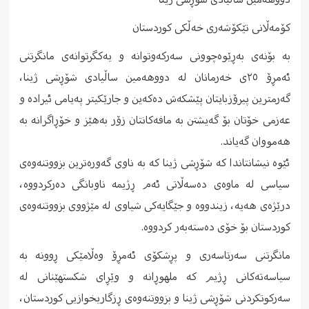
کۆمەڵانی تێکۆشەری خەڵکی کوردستان
به بۆنەی بەڕێوەچوونی سەرکەوتوانە و یەکگرتوانەی مانگرتنی
ئەمڕۆ ٢٥ی خەرمانان لە دووهەمین ساڵیادی شۆڕشی ژینا،
گەرمترین پیرۆزبایتان پێشکەش دەکەین و جارێکیتر پەیامی ئیرادە و
عەزمی خۆتان بۆ گەیشتن به مافەکانتان زۆر بەهێز و خۆڕاگرانە به
هەمووان گەیاند.
ئێوە نیشانتاندا که شۆڕشی ژینا که به ناوی گەورەترین بزووتنەوەی
سیاسی لە ماوەی دەسەڵاتی ئەم ڕژیمە ناوبانگی دەرکردووە،
درێژەی هەیە، زیندووە و جێگایەکی شیاوی لە مێژووی بزووتنەوەی
کوردستان بۆ خۆی دەستەبەر کردووە.
مانگرتنی سەرتاسەری و پڕشکۆی ئەمڕۆ وەڵامێکی ڕوونە به
سیاسەتەکانی ڕژیم که ملهوڕانە و وێڕای شکستهێنانی له
سەرکوتکردنی شۆڕشی ژینا و بزووتنەوەی ڕزگاریخوازیی کوردستان،