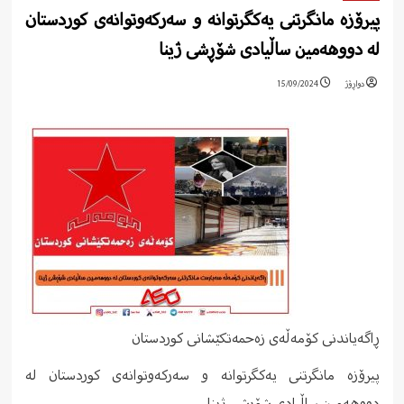
پیرۆزە مانگرتنی یەکگرتوانە و سەرکەوتوانەی کوردستان
له دووهەمین ساڵیادی شۆڕشی ژینا
دواڕۆژ
15/09/2024
ڕاگەیاندنی کۆمەڵەی زەحمەتکێشانی کوردستان
پیرۆزە مانگرتنی یەکگرتوانە و سەرکەوتوانەی کوردستان له
دووهەمین ساڵیادی شۆڕشی ژینا