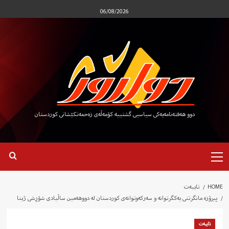
Ski
06/08/2026
t
conten
دوو هەفتەنامەیەکی سیاسیی گشتییە کۆمەڵەی زەحمەتکێشانی کوردستان
Primary
Menu
HOME
تایبەت
پیرۆزە مانگرتنی یەکگرتوانە و سەرکەوتوانەی کوردستان له دووهەمین ساڵیادی شۆڕشی ژینا
تایبەت