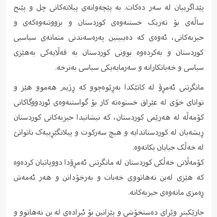
پێداگرییان له سەر دەکات. به پێچەوانەی پیلانەکانی چل و پێنج
ساڵەی بۆ تەریک خستنەوەی کوردستان و بزووتنەوەکەی و
حیزبەکانی، ئەوەی که دەیبینین پەرەسەندنی متمانەی سیاسیی
کوردستان و بەکردەوە بوونی کوردستان به قەڵایەکی بەهێزی
سیاسی و خەباتکارانە و سەرمایەیکی سیاسی بەنرخە.
مانگرتنی ئەمڕۆ له کاتێکدا بەڕێوەچوو که ڕژیم هەموو هێز و
توانای خۆی له عێراق خستوەتە کار بۆ گواستنەوەی ئوردووگاکانی
کۆمەڵە له هەرێمی کوردستان، که نیشانیدا حیزبەکانی کوردستان
ڕیشەیان له کوردستاندایە و هیچ سەرکوت و پیلانگێڕییەک ناتوانێ
له خەڵک جیایان بکاتەوە.
کۆمەڵانی خەڵکی کوردستان لە مانگرتنی ئەمڕۆدا دووپاتیان کردەوە
که هێزی لەبن نەهاتووی خەبات و بەرخۆدانن و هەر ئەمەش
ڕەمزی مانەوەی حیزبەکانە.
جارێکیتر وێڕای دەستخۆشی و پێزانین بۆ ئیرادەی لە بن نەهاتوو و