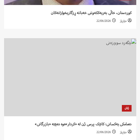
کوردستان، خاڵی بەریەککەوتنی خەباتە ڕزگاریخوازانەکان
دواڕۆژ
22/06/2026
ژنان
دەمامکی یەکسانی: کاتێک پرسی ژن لە «کردار»ەوە دەبێتە «بازرگانی»
دواڕۆژ
22/06/2026