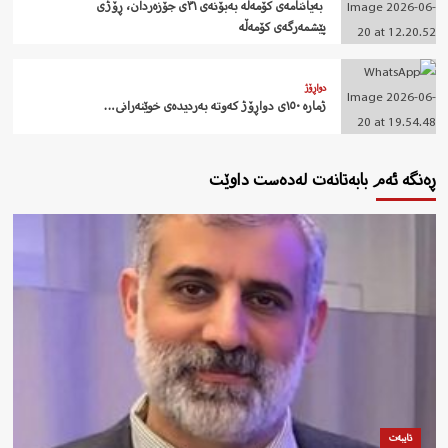
‍ بەیاننامەی کۆمەڵە بەبۆنەی ٣١ی جۆزەردان، ڕۆژی
پێشمەرگەی کۆمەڵە
دواڕۆژ
ژمارە ١٥٠ی دواڕۆژ کەوتە بەردیدەی خوێنەرانی…
ڕەنگە ئەم بابەتانەت لەدەست داوێت
تایبەت