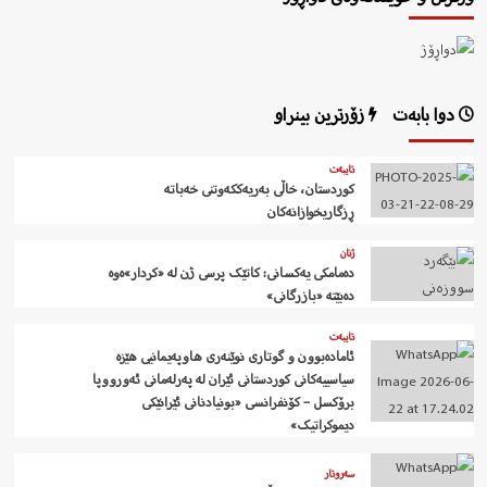
دوا بابەت
زۆرترین بینراو
تایبەت
کوردستان، خاڵی بەریەککەوتنی خەباتە
ڕزگاریخوازانەکان
ژنان
دەمامکی یەکسانی: کاتێک پرسی ژن لە «کردار»ەوە
دەبێتە «بازرگانی»
تایبەت
ئامادەبوون و گوتاری نوێنەری هاوپەیمانیی هێزە
سیاسییەکانی کوردستانی ئێران لە پەرلەمانی ئەورووپا
برۆکسل – کۆنفرانسی «بونیادنانی ئێرانێکی
دیموکراتیک»
سەروتار