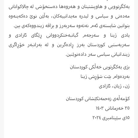
یەکگرتوویی و هاوپشتیتان و هەروەها دەستخۆشی له چالاکوانانی
مەدەنی و سیاسی و لیدرە مەیدانییەکان، بەڵێن نوێ دەکەینەوە
بتوانین شایستەی ئەم نەتەوە سەربەرز و بزاڤە زیندووەکەی بین.
یادی ژینا و سەرجەم گیانبەختکردووانی ڕێگای ئازادی و
سەربەستیی کوردستان بەرز ڕادەگرین و لە بەرانبەر خۆڕاگری
زیندانیانی سیاسی سەر دادەنوێنین.
بژی یەکگرتویی خەڵکی کوردستان
بەردەوام بێت شۆڕشی ژینا
ژن، ژیان، ئازادی
کۆمەڵەی زەحمەتکێشانی کوردستان
٢٥ خەرمانانی ١٤٠٣
١٥ی سێپتامبری ٢٠٢٤