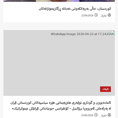
کوردستان، خاڵی بەریەککەوتنی خەباتە ڕزگاریخوازانەکان
دواڕۆژ
22/06/2026
تایبەت
ئامادەبوون و گوتاری نوێنەری هاوپەیمانیی هێزە سیاسییەکانی کوردستانی ئێران
لە پەرلەمانی ئەورووپا برۆکسل – کۆنفرانسی «بونیادنانی ئێرانێکی دیموکراتیک»
دواڕۆژ
22/06/2026