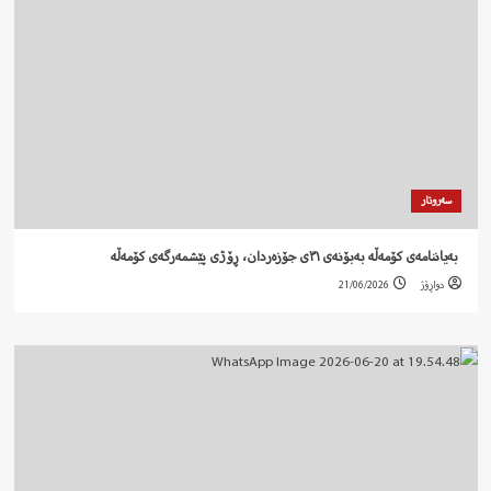
سەروتار
‍ بەیاننامەی کۆمەڵە بەبۆنەی ٣١ی جۆزەردان، ڕۆژی پێشمەرگەی کۆمەڵە
دواڕۆژ
21/06/2026