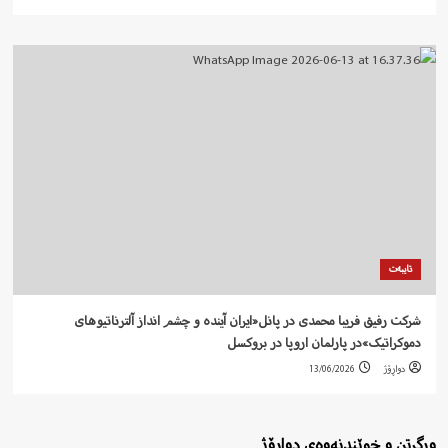
تایبەت
شرکت رفيق فریبا محمدی در پانل«ایران آیندە و چشم انداز آلترناتیوهای
دموکراتیک»در پارلمان اروپا در بروکسل
دواڕۆژ
13/06/2026
ورگرتن و خوێندنەوەی دواڕۆژ