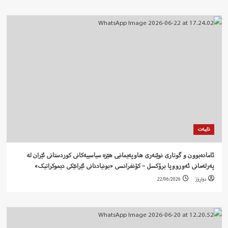
تایبەت
ئامادەبوون و گوتاری نوێنەری هاوپەیمانیی هێزە سیاسییەکانی کوردستانی ئێران لە
پەرلەمانی ئەورووپا برۆکسل – کۆنفرانسی «بونیادنانی ئێرانێکی دیموکراتیک»
دواڕۆژ
22/06/2026