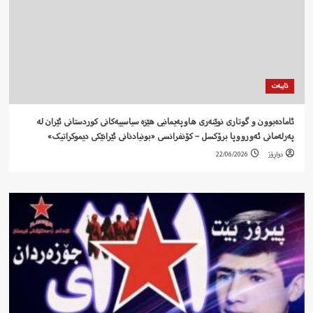
تایبەت
ئامادەبوون و گوتاری نوێنەری هاوپەیمانیی هێزە سیاسییەکانی کوردستانی ئێران لە
پەرلەمانی ئەورووپا برۆکسل – کۆنفرانسی «بونیادنانی ئێرانێکی دیموکراتیک»
دواڕۆژ
22/06/2026