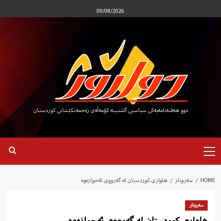
Ski
09/08/2026
t
conten
دوو هەفتەنامەیەکی سیاسیی گشتییە کۆمەڵەی زەحمەتکێشانی کوردستان
Primary
Menu
HOME
سەروتار
هاواری کوردستان لە گەرووی ئەحوازەوە
سەروتار