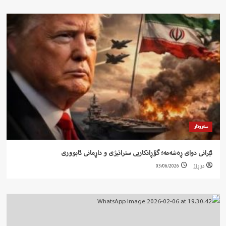
سەروتار
ئێرانی دوای ڕەشەمە؛ گۆڕانکاریی ستراتیژی و داڕمانی ئابووری
دواڕۆژ
03/06/2026