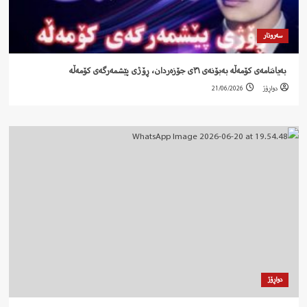
سەروتار
‍ بەیاننامەی کۆمەڵە بەبۆنەی ٣١ی جۆزەردان، ڕۆژی پێشمەرگەی کۆمەڵە
دواڕۆژ
21/06/2026
دواڕۆژ