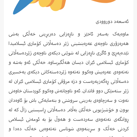
ئەسعەد دوروودی
ماوەیەک بەسەر ئاخێز و ناڕەزایی دەربڕینی خەڵکی بەشی
هەرەزۆری ناوچەی عەرەبنشینی ژێر دەسەڵاتی کۆماری ئیسلامیدا
تێدەپەڕێ و ئاگری ناڕەزایی لە شوێنی دیکەی ناوچەی ژێردەسەڵاتی
کۆماری ئیسلامیی ئێران دیسان هەڵگیرساوە. خەڵکی ئەو بەشە و
نەتەوەی عەرەبیش وەکوو نەتەوە ژێردەستەکانی دیکەی یەخسیری
دەسەڵاتی ڕەگەزپەرەست و دژە مرۆڤی کۆماری ئیسلامیی ئێران لە
ژێر ستەمێکی دوو قاتدان. ئەو ناوچانەش وەکوو کوردستان خاوەنی
نەوت و سەرچاوەی بەرینی سروشتی و بنەمایەکی باش بۆ ئاوەدان
بوون و خۆشبژیویی خەڵکن بەڵام دەسەڵاتی ڕاسیستیی زاڵ کە لە
ڕوانگەی نەتەوەی سەردەست و هەوڵ بۆ بە ئومەتی ئیسلامی
کردنی خەڵک و سڕینەوەی شوناسی نەتەوەیی خەڵک دەدا و