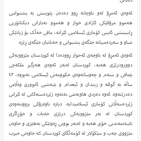
دەناڵن.
ئەوەی ئەمڕۆ لەو ناوچانە ڕوو دەدەن پێویستی بە پشتیوانیی
هەموو مرۆڤێکی ئازادی خواز و هەموو نەیارانی دیکتاتۆریی
ڕاسیستیی ئاینیی کۆماری ئیسلامیی ئێرانە، مافی خەڵک بۆ ژیانێکی
شیاو و سەردەمییانە جێگەی پشتیوانی و خەباتیان جێگەی ڕێزە.
ئەوەی ئەمڕۆ لە ناوچەی ئەحواز ڕوودەدا لە کوردستان مێژوویەکی
دوورودرێژی هەیە، کوردستان لەبەر ئەوەی هەرگیز ملکەچی
بێمافی و ستەم و چەوسانەوەی حکوومەتی ئیسلامیی نەبووە، ٤٣
ساڵە بە گوللە و زیندان و ئیعدام و بێبەشیی ئابووری وەڵامی
دەدرێتەوە. ئەوە دەردی هاوبەشی نەتەوە ژێردەستەکانی لە ئێرانی
ژێردەسەڵاتی کۆماری ئیسلامیدایە. دیارە ناوەرۆکی بزووتنەوەی
کوردستان لە بەر مێژوویەکی درێژی خەبات و خۆڕاگری
تایبەتمەندیی خۆی هەیە و لەبەر بوونی ڕەوتێکی بەهێزی و خاوەن
مێژووی چەپ و سێکۆلار لە کۆمەڵگای کوردستان کە خاوەنی حیزب