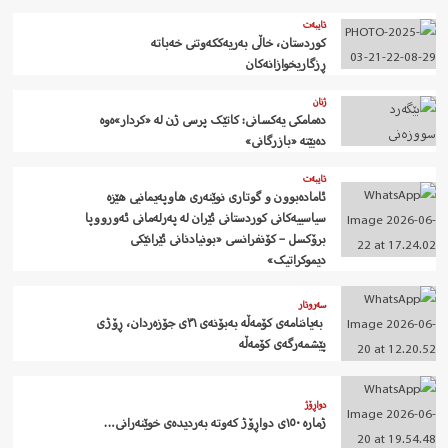
تایبەت
کوردستان، خاڵی بەریەککەوتنی خەباتە
ڕزگاریخوازانەکان
ژنان
دەمامکی یەکسانی: کاتێک پرسی ژن لە «کردار»ەوە
دەبێتە «بازرگانی»
تایبەت
ئامادەبوون و گوتاری نوێنەری هاوپەیمانیی هێزە
سیاسییەکانی کوردستانی ئێران لە پەرلەمانی ئەورووپا
برۆکسل – کۆنفرانسی «بونیادنانی ئێرانێکی
دیموکراتیک»
سەروتار
‍ بەیاننامەی کۆمەڵە بەبۆنەی ٣١ی جۆزەردان، ڕۆژی
پێشمەرگەی کۆمەڵە
دواڕۆژ
ژمارە ١٥٠ی دواڕۆژ کەوتە بەردیدەی خوێنەرانی…