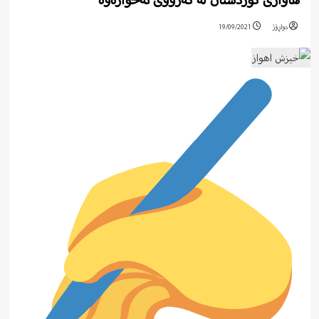
هاواری کوردستان لە گەرووی ئەحوازەوە
دواڕۆژ
19/09/2021