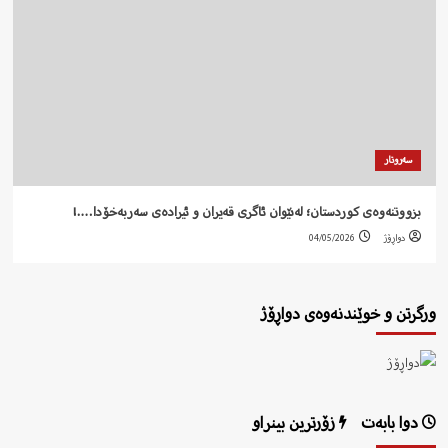
سەروتار
بزووتنەوەی کوردستان؛ لەنێوان ئاگری قەیران و ئیرادەی سەربەخۆدا….!
دواڕۆژ
04/05/2026
ورگرتن و خوێندنەوەی دواڕۆژ
دوا بابەت
زۆرترین بینراو