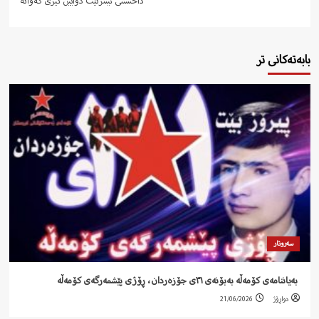
داخستنی ئینترنێت دوایین تیری کەوانە
بابەتەکانی تر
سەروتار
‍ بەیاننامەی کۆمەڵە بەبۆنەی ٣١ی جۆزەردان، ڕۆژی پێشمەرگەی کۆمەڵە
دواڕۆژ
21/06/2026