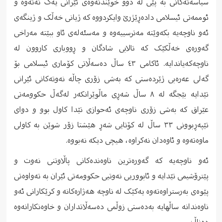
سیاسەتەکانی بە پێی لە دوو خوێندنەوەی ئێرانی یەک نەتەوە و
ئوممەتی ئیسلامی دادەڕێژرێ وایکردووە کە ژیانی خەڵک و ژینگەی
ئەو ناوچەیە بکەوێتە مەترسییەوە و مەسئەلەی ئاو ببێتە مەراخی
گەورەی خەڵکێک کە تالابی شادگان و ڕووباری کاروون لە
ناوچەکەیاندایە. ئاکامی ٤٣ ساڵ دەسەڵاتی کۆماری ئیسلامی بۆ
گەلی عەرەبی ژێردەستی کە بەشی زۆری چاڵە نەوتەکانی ئێرانی
تێدایە بێجگە لە ٨ ساڵ شەڕی ماڵوێرانکەر لەگەڵ حکوومەتی
عێراق کە بەشی زۆری ناوچەی ئەحوازی تێدا کاول بوو و دوای
تێپەڕبوونی ٣٣ ساڵ لە کۆتایی شەڕ هێشتا زۆر شوێن بە کاولی
ماوەتەوە و ئاوەدان نەکراوە، هیچی دیکە نەبووە.
ئەو ناوچەیە کە گەورەترین ناوەندەکانی پاڵاوتنی نەوت و
پێترۆشیمی تێدایە و ئابووریی نەوتیی حکوومەتی ئێران بە تەواوەتی
پێوەی بەرستراوەتەوە یەکێک لە ناوچە هەژارەکانە و کرێکارانی ئەو
ناوەندانە ساڵهایە بەدەستی زوڵمی دەسەڵاتداران و خاوەنکارانەوە