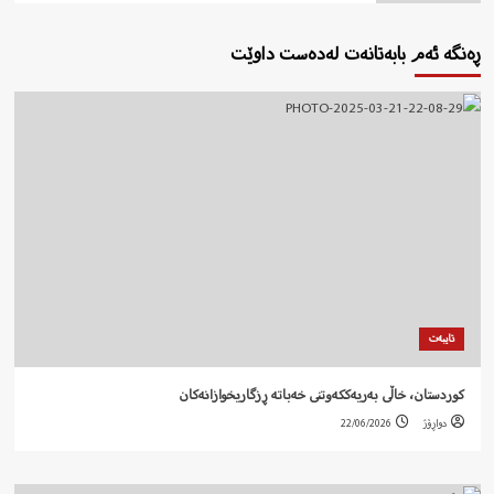
ڕەنگە ئەم بابەتانەت لەدەست داوێت
تایبەت
کوردستان، خاڵی بەریەککەوتنی خەباتە ڕزگاریخوازانەکان
دواڕۆژ
22/06/2026