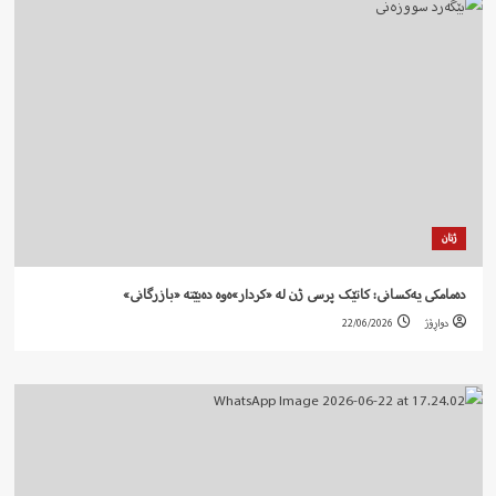
ژنان
دەمامکی یەکسانی: کاتێک پرسی ژن لە «کردار»ەوە دەبێتە «بازرگانی»
دواڕۆژ
22/06/2026