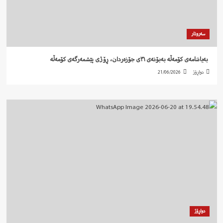
سەروتار
‍ بەیاننامەی کۆمەڵە بەبۆنەی ٣١ی جۆزەردان، ڕۆژی پێشمەرگەی کۆمەڵە
دواڕۆژ
21/06/2026
دواڕۆژ