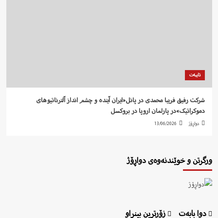
تایبەت
شرکت رفيق فریبا محمدی در پانل«ایران آیندە و چشم انداز آلترناتیوهای
دموکراتیک»در پارلمان اروپا در بروکسل
دواڕۆژ
13/06/2026
ورگرتن و خوێندنەوەی دواڕۆژ
دوا بابەت
زۆرترین بینراو