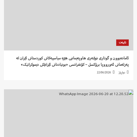
تایبەت
ئامادەبوون و گوتاری نوێنەری هاوپەیمانیی هێزە سیاسییەکانی کوردستانی ئێران لە
پەرلەمانی ئەورووپا برۆکسل – کۆنفرانسی «بونیادنانی ئێرانێکی دیموکراتیک»
دواڕۆژ
22/06/2026