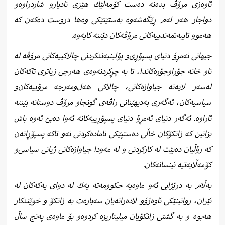
ئاوەزی مرۆڤ بدەنە دەست كۆمەڵێك هێزی نادیارو شاردراوەو
دواجار هەر لەم ڕێگەشەوە بەستێنێكی وەها دروست دەكەن كە
هەموو تایبەتمەندییەكانی مرۆڤەكان دێننە كایەوە.
جیهانی ئەمڕۆ دنیای پسپۆڕی‌و پۆلینبەند‌كردنی چالاكییەكانی مرۆڤە لە
ناو خانە جۆراوجۆرەكاندا، تا بە چڕكردنەوەی هەرچی زیاتری تاكەكان
لەسەر لایەنە جیاوازەكانی، چالاكی هەل‌ومەرجە مرۆییەكان‌و
سیاسیەكان، ئەگەری بەدیهێنانی راڤەی گونجاو مرۆڤ دوستانە بێننە
ئاراوە. ئەگەر دنیای ئەمڕۆ دنیای پسپۆڕییەكانە ئەوا دەبێ‌ ئەوە باش
بزانین كە زانكۆكان خاڵی دەستپێكی ئامادەكردنی ئەو تاكە پسپۆڕانەن
كە رۆڵیان دەبێت لە كاركردنی و لە مەودا جیاوازەكانی ژیانی سیاسی‌و
كۆمەڵایەتیە ئینسانەكان.
بەڵام بە درێژایی ئەو ماوەیە حكوومەتە یەك لە دوای یەكەكان لە
ئێران، روانینێكی ئاوەژۆو لادەرانەیان سەبارەت بە زانکۆ و خوێندکار
هەبوە و بە گشتی زانكۆیان میلیتاریزە كردوەو بۆ ماوه‌ی په‌نج ساڵ