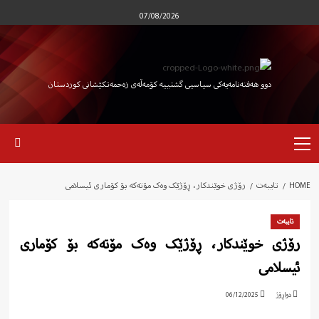
Ski
07/08/2026
t
conten
دوو هەفتەنامەیەکی سیاسیی گشتییە کۆمەڵەی زەحمەتکێشانی کوردستان
Primary
Menu
HOME
تایبەت
رۆژی خوێندکار، ڕۆژێک وەک مۆتەکە بۆ کۆماری ئیسلامی
تایبەت
رۆژی خوێندکار، ڕۆژێک وەک مۆتەکە بۆ کۆماری
ئیسلامی
دواڕۆژ
06/12/2025