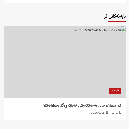
بابەتەکانی تر
تایبەت
کوردستان، خاڵی بەریەککەوتنی خەباتە ڕزگاریخوازانەکان
دواڕۆژ
22/06/2026