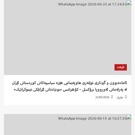
تایبەت
ئامادەبوون و گوتاری نوێنەری هاوپەیمانیی هێزە سیاسییەکانی کوردستانی ئێران
لە پەرلەمانی ئەورووپا برۆکسل – کۆنفرانسی «بونیادنانی ئێرانێکی دیموکراتیک»
دواڕۆژ
22/06/2026