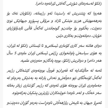
زانكۆ له‌سه‌ره‌تای شۆڕشی گه‌لانی ئێرانه‌وه‌ داخرا.
هەروا كە پێشتریش لە راستیدا ئەو رژیمانە، زانكۆیان نەك بۆ
بەرهەمهێنانی هزرو مێشكی ئازاد و مرۆڤی پسپۆڕو جیهانێكی نوێ
دەوێت، بەڵكوو بۆ چاندن‌و گونجاندنی لەگەڵ قاڵبی ئایدۆلۆژیای
خۆیان، دەیانەوێت‌و بەكاری دێنن.
دوای هاتنە سەر كاری كۆماری ئیسلامی‌و تا ئێستاش زانكۆ لە ئێران‌،
بە هۆی سیاسەتی پاوانخوازی ڕژێمی ئیسلامی ئێران ماوەی 5 ساڵ
هەر داخرا و دواتریش زانكۆ، بووە پادگان‌و حەوزەی علمیە.
ئەمە لە حاڵێكدایە كە قەیران‌و قووڵ بوونەوەی كێشەكانی رژیم
لەگەڵ كۆمەڵگای نێو دەوڵەتی‌و نەدانی یارانە بە بەشێکی بەرچاو لە
جەماوەری ئێران بووەتە هۆی ئەوەی كە رژیم گۆشاری زیاتر بخاتە
سەر خەڵک و لەم ناوەدا خوێندكاران زۆرترین پشکیان بەرکەوتوە.
ئەمڕۆ جیهان بە تایبەتی رۆژهەڵاتی ناوەڕاست بەرەو گۆڕان دەچێت‌و