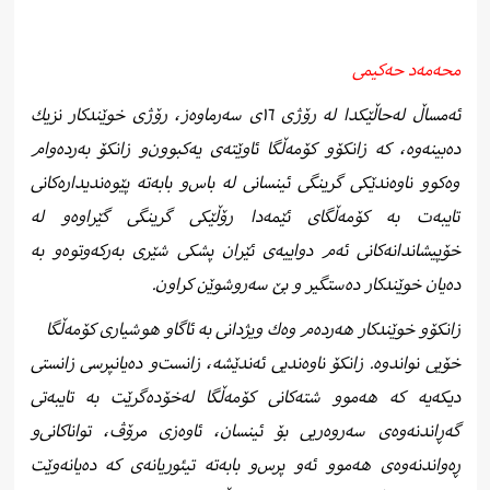
محه‌مه‌د حه‌كیمی
ئەمساڵ لەحاڵێكدا لە رۆژی ١٦ی سەرماوەز، رۆژی خوێندكار نزیك
دەبینەوە، كە زانكۆو كۆمەڵگا ئاوێتەی یەكبوون‌و زانكۆ بەردەوام
وەكوو ناوەندێكی گرینگی ئینسانی لە باس‌و بابەتە پێوەندیدارەكانی
تایبەت بە كۆمەڵگای ئێمەدا رۆڵێكی گرینگی گێراوە‌و له‌
خۆپیشاندانه‌كانی ئه‌م دواییه‌ی ئێران پشكی شێری به‌ركه‌وتوه‌و به‌
ده‌یان خوێندکار دەستگیر و بێ سه‌روشوێن كراون.
زانكۆو خوێندكار هەردەم وەك ویژدانی بە ئاگاو هوشیاری کۆمەڵگا
خۆیی نواندوە‌. زانكۆ ناوەندیی ئەندێشە، زانست‌و دەیانپرسی زانستی
دیكەیە كە هەموو شتەكانی كۆمەڵگا لەخۆدەگرێت بە تایبەتی
گەڕاندنەوەی سەروەریی بۆ ئینسان‌، ئاوەزی مرۆڤ‌، تواناكانی‌و
ڕەواندنەوەی هەموو ئەو پرس‌و بابەتە تیئوریانەی كە دەیانەوێت