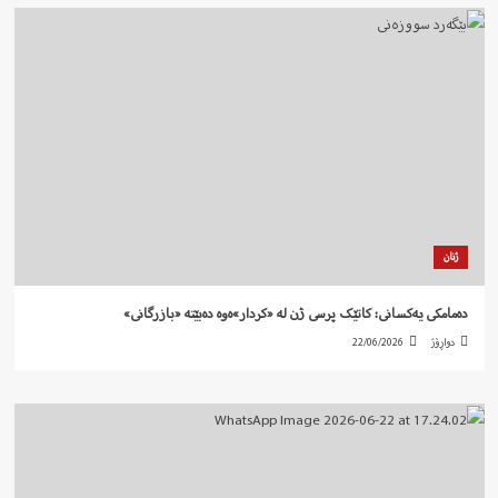
ژنان
دەمامکی یەکسانی: کاتێک پرسی ژن لە «کردار»ەوە دەبێتە «بازرگانی»
دواڕۆژ
22/06/2026