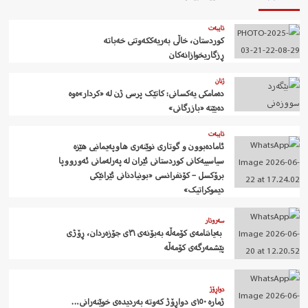
تایبەت
کوردستان، خاڵی بەریەککەوتنی خەباتە
ڕزگاریخوازانەکان
ژنان
دەمامکی یەکسانی: کاتێک پرسی ژن لە «کردار»ەوە
دەبێتە «بازرگانی»
تایبەت
ئامادەبوون و گوتاری نوێنەری هاوپەیمانیی هێزە
سیاسییەکانی کوردستانی ئێران لە پەرلەمانی ئەورووپا
برۆکسل – کۆنفرانسی «بونیادنانی ئێرانێکی
دیموکراتیک»
سەروتار
‍ بەیاننامەی کۆمەڵە بەبۆنەی ٣١ی جۆزەردان، ڕۆژی
پێشمەرگەی کۆمەڵە
دواڕۆژ
ژمارە ١٥٠ی دواڕۆژ کەوتە بەردیدەی خوێنەرانی…