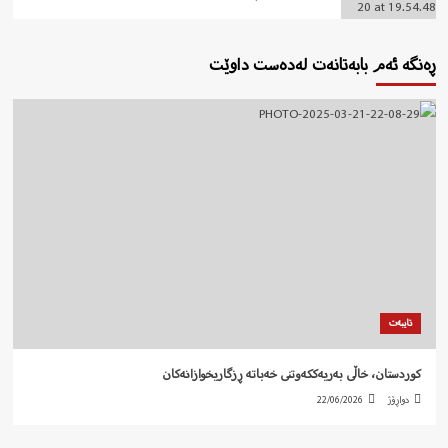
ڕەنگە ئەم بابەتانەت لەدەست داوێت
تایبەت
کوردستان، خاڵی بەریەککەوتنی خەباتە ڕزگاریخوازانەکان
دواڕۆژ
22/06/2026