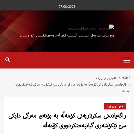
Ski
07/08/2026
t
conten
دوو هەفتەنامەیەکی سیاسیی گشتییە کۆمەڵەی زەحمەتکێشانی کوردستان
Primary
Menu
HOME
هەواڵ و ڕاپۆرت
راگەیاندنی سکرتاریەتی کۆمەڵە بە بۆنەی مەرگی دایکی سێ تێكۆشەری گیانبەختكردووی
كۆمەڵە
هەواڵ و ڕاپۆرت
راگەیاندنی سکرتاریەتی کۆمەڵە بە بۆنەی مەرگی دایکی
سێ تێكۆشەری گیانبەختكردووی كۆمەڵە