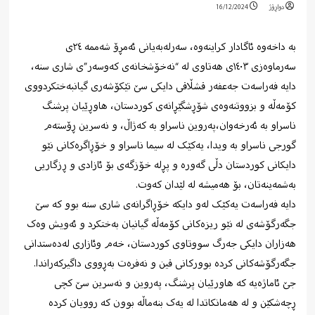
دواڕۆژ
16/12/2024
بە داخەوە ئاگادار کراینەوە، سەرلەبەیانی ئەمڕۆ شەممه ٢٤ی
سەرماوەزی ١٤٠٣ی هەتاوی لە “نەخۆشخانەی کەوسەر”ی شاری سنە،
دایە فەراسەت جەعفەر قشڵاقی دایكی سێ تێكۆشەری گیانبەختكردووی
كۆمەڵە و بزووتنەوەی شۆڕشگێڕانەی كوردستان، هاوڕێیان پرشنگ
ناسراو بە ئەرخەوان،پەروین ناسراو به کەژاڵ، و نەسرین ڕۆستەم
گورجی ناسراو به ویدا، یەکێک لە سیما ناسراو و خۆڕاگرەکانی نێو
دایکانی کوردستان دڵی گەورە و پڕلە خۆزگەی بۆ ئازادی و ڕزگاریی
بەشمەینەتان، بۆ هەمیشە لە لێدان کەوت.
دایە فەراسەت یەکێک لەو دایکە خۆڕاگرانەی شاری سنە بوو کە سێ
جگەرگۆشەی لە نێو ریزەکانی کۆمەڵە گیانیان بەختکرد و ئەویش وەک
هەزاران دایکی جەرگ سووتاوی کوردستان، خەم وئازاری لەدەستدانی
جگەرگۆشەکانی کردە بوورکانی قین و نەفرەت بەڕووی داگیرکەراندا.
جێ ئاماژەیە کە هاورێیان پرشنگ، پەروین و نەسرین سێ کچی
ڕچەشکێن و لە هەمانکاتدا لە یەک بنەماڵە بوون کە روویان کردە