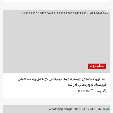
هەواڵ و ڕاپۆرت
بەشداری هەیئەتێکی پێوەندییە نێونەتەوەییەکانی کۆمەڵەی زەحمەتکێشانی
کوردستان لە پەرلەمانی فەڕانسە
دواڕۆژ
10/05/2026