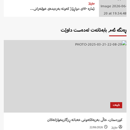
دواڕۆژ
ژمارە ١٥٠ی دواڕۆژ کەوتە بەردیدەی خوێنەرانی…
ڕەنگە ئەم بابەتانەت لەدەست داوێت
تایبەت
کوردستان، خاڵی بەریەککەوتنی خەباتە ڕزگاریخوازانەکان
دواڕۆژ
22/06/2026