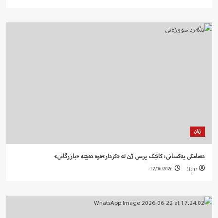
ژنان
دەمامکی یەکسانی: کاتێک پرسی ژن لە «کردار»ەوە دەبێتە «بازرگانی»
دواڕۆژ
22/06/2026