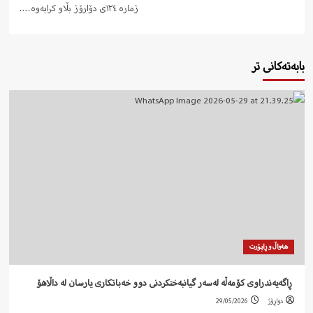
ژمارە ١٢٤ی دۆارۆژ بڵاو کرایەوە….
بابەتەکانی تر
هەواڵ و ڕاپۆرت
‍ ڕاگەیەندراوی کۆمەڵە لەسەر گیانبەختکردنی دوو خەباتکاری یارسان لە داڵاهۆ
دواڕۆژ
29/05/2026