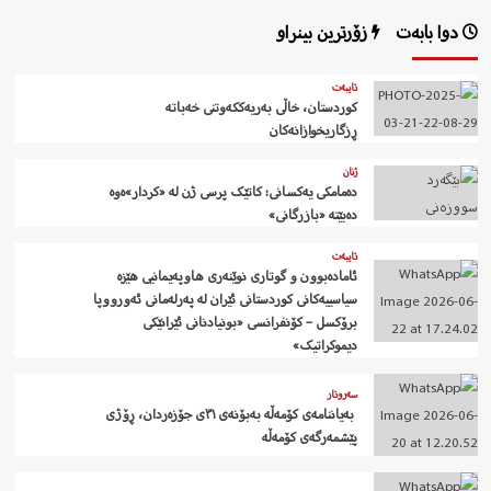
دوا بابەت
زۆرترین بینراو
تایبەت
کوردستان، خاڵی بەریەککەوتنی خەباتە
ڕزگاریخوازانەکان
ژنان
دەمامکی یەکسانی: کاتێک پرسی ژن لە «کردار»ەوە
دەبێتە «بازرگانی»
تایبەت
ئامادەبوون و گوتاری نوێنەری هاوپەیمانیی هێزە
سیاسییەکانی کوردستانی ئێران لە پەرلەمانی ئەورووپا
برۆکسل – کۆنفرانسی «بونیادنانی ئێرانێکی
دیموکراتیک»
سەروتار
‍ بەیاننامەی کۆمەڵە بەبۆنەی ٣١ی جۆزەردان، ڕۆژی
پێشمەرگەی کۆمەڵە