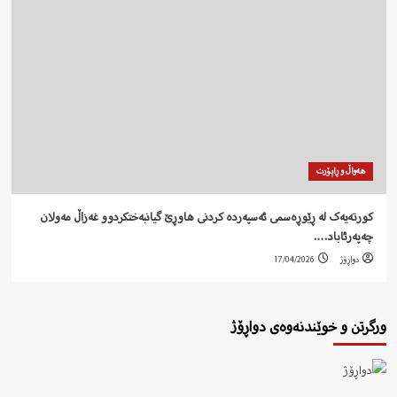
هەواڵ و ڕاپۆرت
کورتەیەک لە ڕێوڕەسمی ئەسپەردە کردنی هاوڕێ گیانبەختکردوو غەزاڵ مەولان
چەپەرئاباد….
دواڕۆژ
17/04/2026
ورگرتن و خوێندنەوەی دواڕۆژ