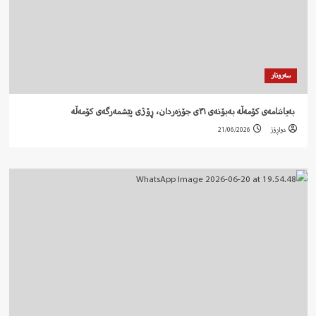
سەروتار
‍ بەیاننامەی کۆمەڵە بەبۆنەی ٣١ی جۆزەردان، ڕۆژی پێشمەرگەی کۆمەڵە
دواڕۆژ
21/06/2026