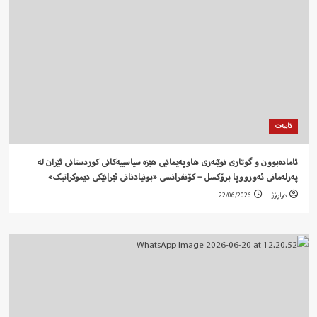
تایبەت
ئامادەبوون و گوتاری نوێنەری هاوپەیمانیی هێزە سیاسییەکانی کوردستانی ئێران لە
پەرلەمانی ئەورووپا برۆکسل – کۆنفرانسی «بونیادنانی ئێرانێکی دیموکراتیک»
دواڕۆژ
22/06/2026