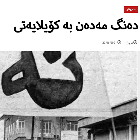
سەروتار
دەنگ مەدەن بە کۆیلایەتی
دواڕۆژ
20/06/2021