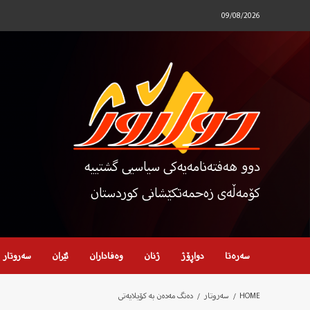
Ski
09/08/2026
t
conten
دوو هەفتەنامەیەکی سیاسیی گشتییە
کۆمەڵەی زەحمەتکێشانی کوردستان
سەرەتا
دواڕۆژ
ژنان
وەفاداران
ئێران
سەروتار
HOME
سەروتار
دەنگ مەدەن بە کۆیلایەتی