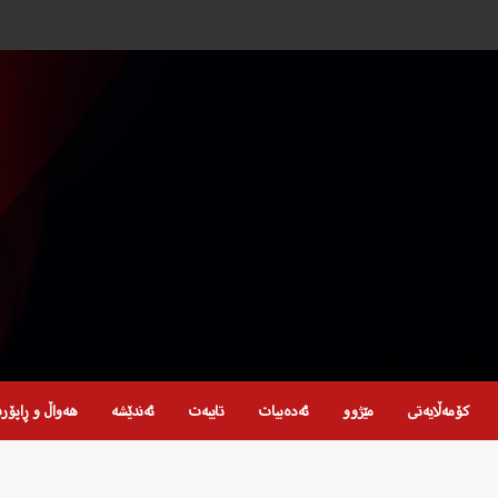
کۆمەڵایەتی
مێژوو
ئەدەبیات
تایبەت
ئەندێشە
هەواڵ و ڕاپۆر