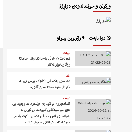
ورگرتن و خوێندنەوەی دواڕۆژ
دوا بابەت
زۆرترین بینراو
تایبەت
کوردستان، خاڵی بەریەککەوتنی خەباتە
ڕزگاریخوازانەکان
ژنان
دەمامکی یەکسانی: کاتێک پرسی ژن لە
«کردار»ەوە دەبێتە «بازرگانی»
تایبەت
ئامادەبوون و گوتاری نوێنەری هاوپەیمانیی
هێزە سیاسییەکانی کوردستانی ئێران لە
پەرلەمانی ئەورووپا برۆکسل – کۆنفرانسی
«بونیادنانی ئێرانێکی دیموکراتیک»