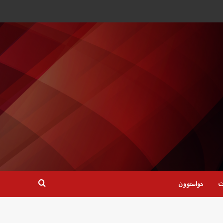
ت
دواستوون