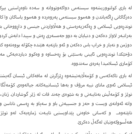
لە باری کولتووریشەوە سیستەمی دواکەوتووانە و سەدە ناوەڕاستیی بیر
دەزگاکانی ڕاگەیاندن و هەموو سیستەمی پەروەردە و هەموو یاساکان وا کار
توندڕەویی ئیسلامی و ڕەگەزپەرەستی و هەڵاواردنی جینسی و داڕووخانی بە
بەرانبەر لاواز دەکەن و دنیایان بە دوو جەمسەری ڕەش و سپیدا دابەش کردوو
دوژمن و نەیار و خراپ باس دەکەن و ئەو بازنەیە هێندە چکۆلە بووەتەوە کە 
دۆخێکدا توندڕەویی ئایینی بەستێنی بۆ ڕەخساوە و وەکوو دیاردەیەکی م
کۆماری ئیسلامیدا پەرەی سەندووە.
لە باری تاکەکەسی و کۆمەڵایەتیشەوە ڕێزگرتن لە مافەکانی ئینسان گەیشت
ئیسلامی ئەوی مانای نییە مرۆڤ و بەها ئینسانییەکانە. جیالەوەی کۆمەڵگ
توێژ و کۆمەڵیش بەتایبەتی و بە شێوەی چەند قات لە ژێر گوشاردان. ژنان، لا
واتە ئەوانەی ویست و حەز و جنسییەتی باو و سەپاو بە ڕەسمی ناناسن و لە 
نابێتەوەــ و کەسانی خاوەنی پێداویستیی تایبەت ژمارەیەک لەو توێژا
هەڵسووکەوتیان لەگەڵ دەکرێ.