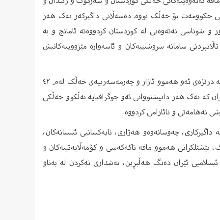
مافە نەتەوەییەکانی خەڵکی کوردستان و سەرکوت و زیندان و
ەمی حکوومەت بۆ خەڵک بووە. دەسەڵاتی داگیرکەر نەک هەر
ور و شوناسی نەتەوەیی لە کوردستان کردووەتە ئامانج و بە
اڵانبردنی سامانە سروشتییەکان و ئاسەوارە مێژووییەکانیش
بەشداری کردن لە شانۆی هەڵبژاردنی کۆماری ئیسلامیی ئێراندا، دەنگدانە بە درێژەی ئەو هەموو ئازار و چەرمەسەرییەی خەڵک لەم ٤٢
ران کە نەک هەر دانیشتووانی ئەو جوگرافیایە بەڵکوو خەڵکی
ی نەهامەتی و نائارامی کردووە.
بە داگیرکاری، چەوسانەوەو هەژاری، نایەکسانیی ئینسانەکان،
، پێشێلکرانی هەموو مافە تاکەکەسی و کۆمەڵایەتییەکان و
ئیسلامیی ئێران دەنگ هەڵبڕین، بەشداری نەکردن لە بەناو