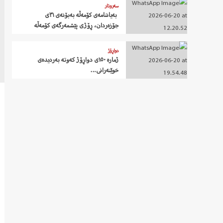
سەروتار
‍ بەیاننامەی کۆمەڵە بەبۆنەی ٣١ی
جۆزەردان، ڕۆژی پێشمەرگەی کۆمەڵە
دواڕۆژ
ژمارە ١٥٠ی دواڕۆژ کەوتە بەردیدەی
خوێنەرانی…