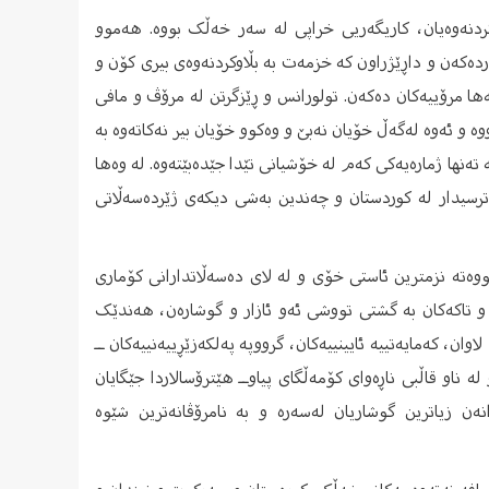
کردنەوەیان، کاریگەریی خراپی لە سەر خەڵک بووە. هەموو
دەکەن و داڕێژراون کە خزمەت بە بڵاوکردنەوەی بیری کۆن و
ها مرۆییەکان دەکەن. تولورانس و ڕێزگرتن لە مرۆڤ و مافی
ە و ئەوە لەگەڵ خۆیان نەبێ و وەکوو خۆیان بیر نەکاتەوە بە
تەنها ژمارەیەکی کەم لە خۆشیانی تێدا جێدەبێتەوە. لە وەها
ەترسیدار لە کوردستان و چەندین بەشی دیکەی ژێردەسەڵاتی
ووەتە نزمترین ئاستی خۆی و لە لای دەسەڵاتدارانی کۆماری
ا و تاکەکان بە گشتی تووشی ئەو ئازار و گوشارەن، هەندێک
وان، کەمایەتییە ئایینییەکان، گرووپە پەلکەزێڕییەنییەکان ــ
ناو قاڵبی ناڕەوای کۆمەڵگای پیاوــ هێترۆسالاردا جێگایان
نەن زیاترین گوشاریان لەسەرە و بە نامرۆڤانەترین شێوە