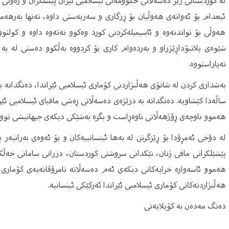
لە کوردستانی ژێر دەسەڵاتی حکوومەتی ئیسلامیی ئێران پێشلکران و زەوتی 
ئیعدام بۆ ئەوانەی هەوڵیان بۆ ڕزگاری و سەربەستی داوە، تەنها بەره
هەوڵی بۆ تواندنەوە و ئاسیمیلەکردنی کورد وەکوو نەتەوە داوە و کولتو
شێوەی پلانبۆداڕێژراو و بەردەوام کاری بۆ کردووە بەڵکوو دەستی لە بە ت
نەپاراستووە.
ساڵەدا کێشاویە. دەنگدانە بە درێژەی دەسەڵاتی ڕەشی مافیای ئیسلامیی ئێ
هەموو ناوچەی ڕۆژهەڵاتی ناوەڕاست و بگرە بەشێکی دیکەی جیهانیشی تووش
لە دۆخی ئەمڕۆدا بۆ ڕێزگرتن لە بەها ئینسانییەکان و بۆ ئەوەی بەرانبەر 
پێشێلکرانی مافی ژنان، تێکدانی سروشتی کوردستان، دزرانی سامانی خەڵک
هەموو ئاسەوارە خراپەکانی دیکەی ئەم دەسەڵاتە نامرۆڤانەیەی کۆماری 
هەڵبژاردنەکانی کۆماری ئیسلامیی ئێراندا ئەرکێکی ئینسانیە.
دەنگ مەدەن بە کۆیلایەتی