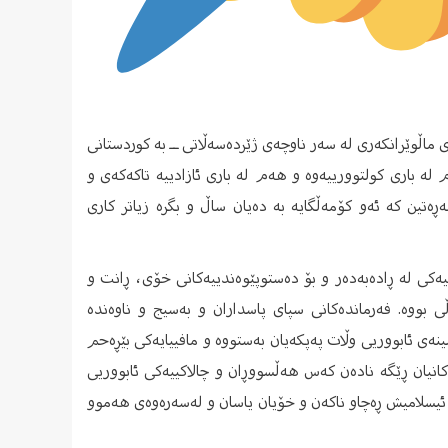
 لە ٤ دەیە دەسەڵاتیدا، ئاسەواری ماڵوێرانکەری لە سەر ناوچەی ژێردەسەڵاتی ــ بە کوردستانی
م لە باری کولتوورییەوە و هەم لە باری ئازادییە تاکەکەی و
ڕەتین کە ئەو کۆمەڵگایە بە دەیان ساڵ و بگرە زیاتر کاری
ەکی لە ڕادەبەدەر و بۆ دەستوپێوەندییەکانی خۆی، ڕانت و
 بووە. فەرماندەکانی سپای پاسداران و بەسیج و ناوەندە
ەی ئابووریی وڵات پەپکەیان بەستووە و مافییایەکی بێڕەحم
کانیان ڕێگە نادەن کەس هەڵسووڕان و چالاکییەکی ئابووریی
ی ئیسلامیش ڕەچاو ناکەن و خۆیان یاسان و لەسەرەوەی هەموو