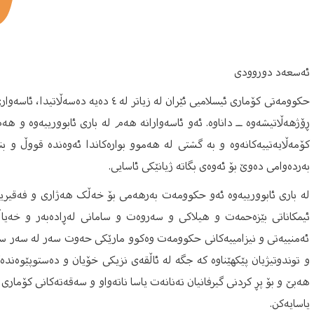
ئەسعەد دوروودی
حکوومەتی کۆماری ئیسلامیی ئێران لە زیاتر
ڕۆژهەڵاتیشەوە ــ داناوە. ئەو ئاسەوارانە هەم لە باری ئابوورییەوە و هە
کۆمەڵایەتییەکانەوە و بە گشتی لە هەموو بوارەکاندا ئەوەندە قووڵ و بنە
بەردەوامی دەوێ بۆ ئەوەی بگاتە ژیانێکی ئاسایی.
لە باری ئابوورییەوە ئەو حکوومەت بەرهەمی بۆ خەڵک هەژاری و فەقیریی
ئیمکاناتی بێزەحمەت و هیلاکی و سەروەت و سامانی لەڕادەبەر و خەیاڵی
ئەمنییەتی و نیزامییەکانی حکوومەت وەکوو مارێکی حەوت سەر لە سەر سین
و توندوتیژیان پێکهێناوە کە جگە لە ئاڵقەی نزیکی خۆیان و دەستوپێوەندە
هەبێ و بۆ پڕ کردنی گیرفانیان تەنانەت یاسا ناتەواو و سەقەتەکانی کۆمار
یاسایەکن.