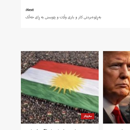
Next:
بەڕێوەبردنی کار و باری وڵات و پێویستی بە ڕای خەڵک
سەروتار