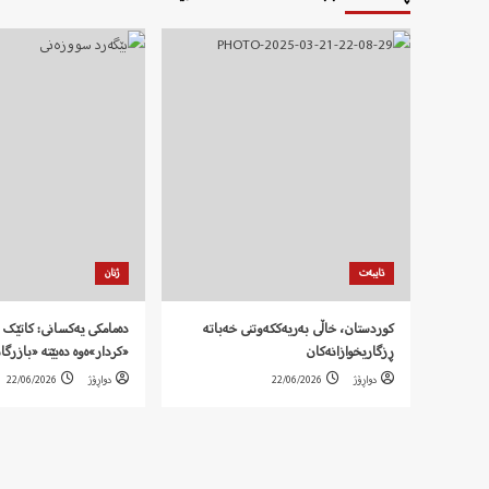
تایبەت
ژنان
کوردستان، خاڵی بەریەککەوتنی خەباتە
دەمامکی یەکسانی: کاتێک 
ڕزگاریخوازانەکان
«کردار»ەوە دەبێتە «بازرگا
دواڕۆژ
22/06/2026
دواڕۆژ
22/06/2026