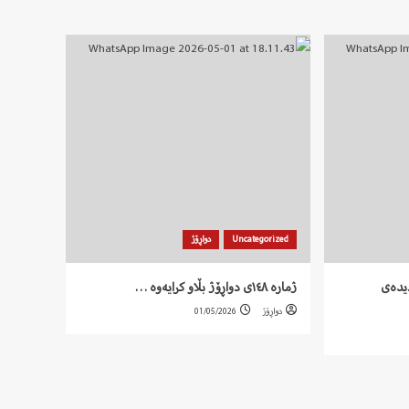
Uncategorized
دواڕۆژ
ر دیدەی
ژمارە ١٤٨ی دواڕۆژ بڵاو کرایەوە …
دواڕۆژ
01/05/2026