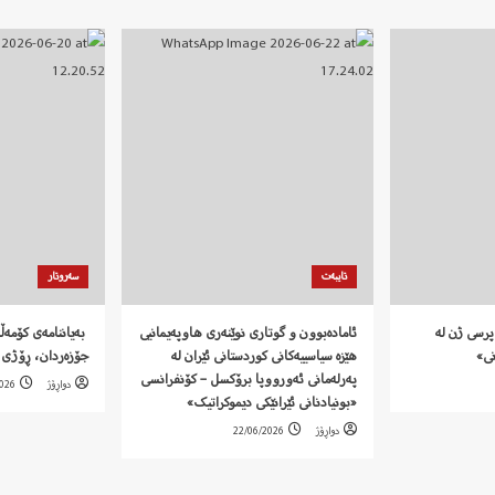
تایبەت
سەروتار
پرسی ژن لە
ئامادەبوون و گوتاری نوێنەری هاوپەیمانیی
نی»
هێزە سیاسییەکانی کوردستانی ئێران لە
جۆزەردان، ڕۆژی 
پەرلەمانی ئەورووپا برۆکسل – کۆنفرانسی
دواڕۆژ
2026
«بونیادنانی ئێرانێکی دیموکراتیک»
دواڕۆژ
22/06/2026