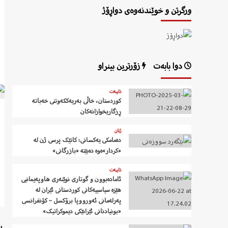
ورگرتن و خوێندنەوەی دواڕۆژ
دوا بابەت
زۆرترین بینراو
تایبەت
کوردستان، خاڵی بەریەککەوتنی خەباتە
ڕزگاریخوازانەکان
ژنان
دەمامکی یەکسانی: کاتێک پرسی ژن لە
«کردار»ەوە دەبێتە «بازرگانی»
تایبەت
ئامادەبوون و گوتاری نوێنەری هاوپەیمانیی
هێزە سیاسییەکانی کوردستانی ئێران لە
پەرلەمانی ئەورووپا برۆکسل – کۆنفرانسی
«بونیادنانی ئێرانێکی دیموکراتیک»