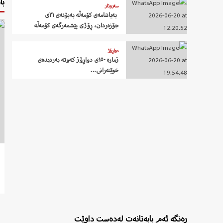
با
سەروتار
‍ بەیاننامەی کۆمەڵە بەبۆنەی ٣١ی
جۆزەردان، ڕۆژی پێشمەرگەی کۆمەڵە
دواڕۆژ
ژمارە ١٥٠ی دواڕۆژ کەوتە بەردیدەی
خوێنەرانی…
ڕەنگە ئەم بابەتانەت لەدەست داوێت