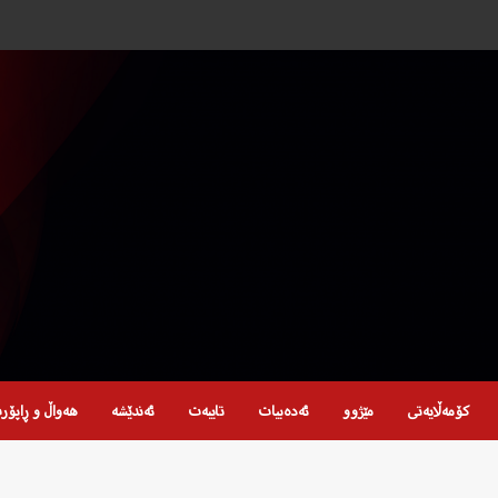
کۆمەڵایەتی
مێژوو
ئەدەبیات
تایبەت
ئەندێشە
هەواڵ و ڕاپۆر