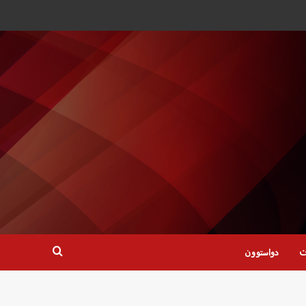
ت
دواستوون