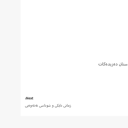
ستان دەریدەکات
Next:
زمانی دایکی و شوناسی نەتەوەیی