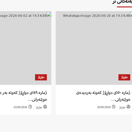
بەتەکانی تر
دواڕۆژ
دواڕۆژ
ژمارە ١٥٠ی دواڕۆژ کەوتە بەردیدەی
ژمارە ١٤٩ی دواڕۆژ کەوتە بە
خوێنەرانی…
خوێنەرانی…
دواڕۆژ
20/06/2026
دواڕۆژ
02/06/2026