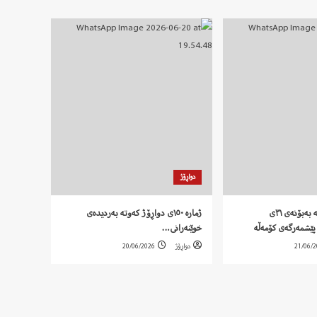
دواڕۆژ
‍ بەیاننامەی کۆمەڵە بەبۆنەی ٣١ی
ژمارە ١٥٠ی دواڕۆژ کەوتە بەردیدەی
پێشمەرگەی کۆمەڵە
خوێنەرانی…
21/06/
دواڕۆژ
20/06/2026