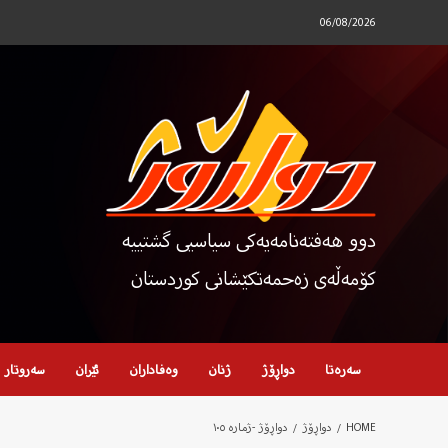
Ski
06/08/2026
t
conten
دوو هەفتەنامەیەکی سیاسیی گشتییە
کۆمەڵەی زەحمەتکێشانی کوردستان
سەرەتا
دواڕۆژ
ژنان
وەفاداران
ئێران
سەروتار
HOME
دواڕۆژ
دواڕۆژ -ژمارە ١٠٥