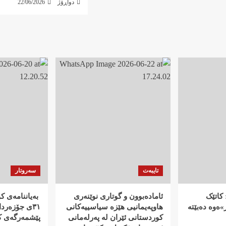
دواڕۆژ
22/06/2026
تایبەت
سەروتار
کاتێک
ئامادەبوون و گوتاری نوێنەری
‍ بەیاننامەی 
ەوە دەبێتە
هاوپەیمانیی هێزە سیاسییەکانی
٣١ی جۆزەرد
کوردستانی ئێران لە پەرلەمانی
پێشمەرگەی ک