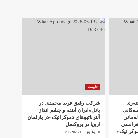
تایبەت
ێنەری
شرکت رفيق فریبا محمدی در
یەکانی
پانل«ایران آیندە و چشم انداز
لەمانی
آلترناتیوهای دموکراتیک»در پارلمان
فرانسی
اروپا در بروکسل
موکراتیک»
دواڕۆژ
13/06/2026