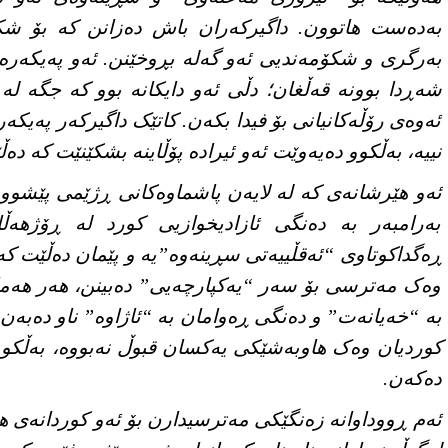
بەدەست هاتوون. داگیرکەران باش دەزانن کە بۆ شکا
بەرگری و شکۆمەندیی ئەو گەلە بڕوخێنن. ئەو پەیکەرە 
شەڕدا بوونە قەڵغان؛ دڵی ئەو دایکانە بوو کە جگە ل
ئەوەی رۆڵەکانیانی بۆ فیدا بکەن. کاتێک داگیرکەر پەی
نییە، بەڵکوو دەیەوێت ئەو ئیرادە پۆڵاینە بشکێنێت کە دە
ئەو هێرشانەی کە لە لایەن پاشماوەکانی ڕژێمی پێشوو (
بەرامبەر بە دەنگی ئازادیخوازیی کورد لە ڕۆژهەڵ
ڕەگداکوتاوی “ئەقڵییەتی سڕینەوە”یە و پێمان دەڵێت کە 
وەک مەترسی بۆ سەر “یەکپارچەیی” دەبینن، هەر هەمان 
بە “خەیانەت” و دەنگی ڕەوامان بە “ئاژاوە” ناو دەبەن.
کوردیان وەک هاوبەشێکی یەکسان قبوڵ نەبووە، بەڵکو ت
دەکەن.
ئەم ڕووداوانە زەنگێکی مەترسیدارن بۆ ئەو کوردانەی هێ