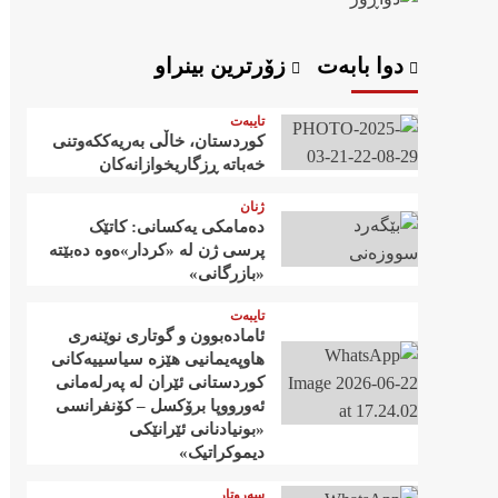
دوا بابەت
زۆرترین بینراو
تایبەت
کوردستان، خاڵی بەریەککەوتنی
خەباتە ڕزگاریخوازانەکان
ژنان
دەمامکی یەکسانی: کاتێک
پرسی ژن لە «کردار»ەوە دەبێتە
«بازرگانی»
تایبەت
ئامادەبوون و گوتاری نوێنەری
هاوپەیمانیی هێزە سیاسییەکانی
کوردستانی ئێران لە پەرلەمانی
ئەورووپا برۆکسل – کۆنفرانسی
«بونیادنانی ئێرانێکی
دیموکراتیک»
سەروتار