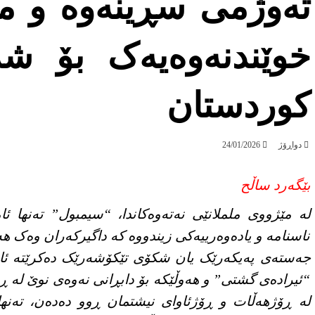
تەوژمی سڕینەوە و ما
خوێندنەوەیەک بۆ شە
کوردستان
دواڕۆژ
24/01/2026
بێگەرد ساڵح
لە مێژووی ململانێی نەتەوەکاندا، “سیمبول” تەنها ئ
ناسنامە و یادەوەرییەکی زیندووە کە داگیرکەران وەک
جەستەی پەیکەرێک یان شکۆی تێکۆشەرێک دەکرێتە ئاما
“ئیرادەی گشتی” و هەوڵێکە بۆ دابڕانی نەوەی نوێ لە 
لە ڕۆژهەڵات و ڕۆژئاوای نیشتمان ڕوو دەدەن، تەنها