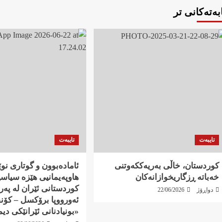
بەتەکانی تر
تایبەت
تایبەت
کوردستان، خاڵی بەریەککەوتنی
ئامادەبوون و گوتاری نو
خەباتە ڕزگاریخوازانەکان
هاوپەیمانیی هێزە سیاسی
کوردستانی ئێران لە پەر
دواڕۆژ
22/06/2026
ئەورووپا برۆکسل – کۆن
«بونیادنانی ئێرانێکی دی