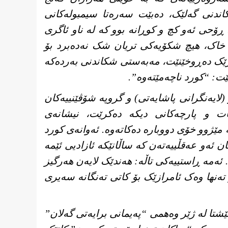
ندنی گەلێک، دەبێت سەرەتا سیمبولەکانی
ڕۆحی ئەو کچ و کوڕانە بوو کە لە ناو ئاگری
ە خاک، هیچ شکۆیەکی تریان شک نەدەبرد بۆ
کەرێک دەڕوخێنێت، مەبەستی شکاندنی بەردەکە
ڵێت: “کورد ناچەمێتەوە”.
لایەنگرانی پاشایەتی) و گروپە شۆڤێنییەکان
ات و پارچەکانی دیکە دەکرێت، نیشانەی
مێژوو خۆی دووبارە دەکاتەوە. ئەوانەی کورد
ئەو عەقڵییەتەن کە ساڵانێکە ئازادیی ئێمە
 ئەمە ڕاستییەکی تاڵە: هەندێک لایەن هەرگیز
ەنها وەک ئامرازێک بۆ کاتی تەنگانە سەیری
شتا لە ژێر وەهمی “پەیمانی برایەتی گەلان”