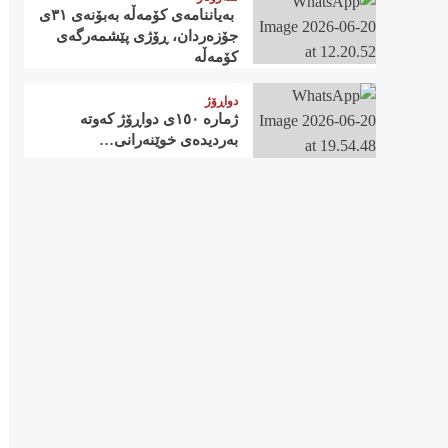
‍ بەیاننامەی کۆمەڵە بەبۆنەی ٣١ی
جۆزەردان، ڕۆژی پێشمەرگەی
کۆمەڵە
دواڕۆژ
ژمارە ١٥٠ی دواڕۆژ کەوتە
بەردیدەی خوێنەرانی…