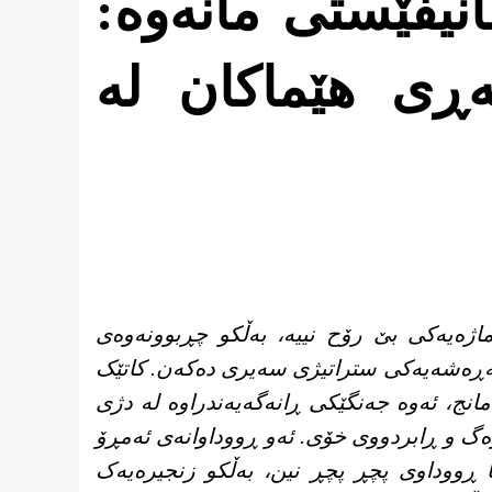
نیفێستی مانەوە:
ڕی هێماکان لە
اماژەیەکی بێ رۆح نییە، بەڵکو چڕبوونەوەی
 هەڕەشەیەکی ستراتیژی سەیری دەکەن. کاتێک
نج، ئەوە جەنگێکی ڕانەگەیەندراوە لە دژی
ڕەگ و ڕابردووی خۆی. ئەو ڕووداوانەی ئەمڕۆ
 ڕووداوی پچڕ پچڕ نین، بەڵکو زنجیرەیەک