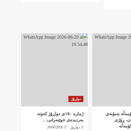
دواڕۆژ
کۆمەڵە بەبۆنەی
ژمارە ١٥٠ی دواڕۆژ کەوتە
ان، ڕۆژی
بەردیدەی خوێنەرانی…
ۆمەڵە
دواڕۆژ
20/06/2026