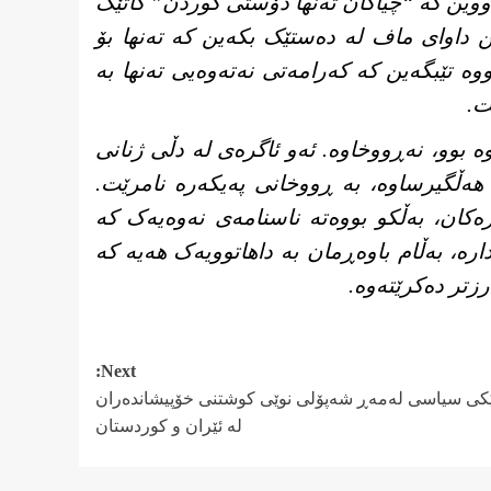
ووین کە “چیاکان تەنها دۆستی کوردن” کاتێک
ین داوای ماف لە دەستێک بکەین کە تەنها بۆ
وە تێبگەین کە کەرامەتی نەتەوەیی تەنها بە
ت.
 بوو، نەڕووخاوە. ئەو ئاگرەی لە دڵی ژنانی
م هەڵگیرساوە، بە ڕووخانی پەیکەرە نامرێت.
رەکان، بەڵکو بووەتە ناسنامەی نەوەیەک کە
رە، بەڵام باوەڕمان بە داهاتوویەک هەیە کە
رزتر دەکرێتەوە.
Next:
نێکی سیاسی لەمەڕ شەپۆلی نوێی کوشتنی خۆپیشاندەران
لە ئێران و کوردستان