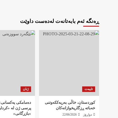
ڕەنگە ئەم بابەتانەت لەدەست داوێت
تایبەت
ژنان
کوردستان، خاڵی بەریەککەوتنی
دەمامکی یەکسانی: 
خەباتە ڕزگاریخوازانەکان
پرسی ژن لە «کردار»
«بازرگانی»
دواڕۆژ
22/06/2026