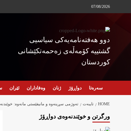
Ski
07/08/2026
t
conten
دوو هەفتەنامەیەکی سیاسیی
گشتییە کۆمەڵەی زەحمەتکێشانی
کوردستان
سەرەتا
دواڕۆژ
ژنان
وەفاداران
ئێران
س
HOME
تایبەت
تەوژمی سڕینەوە و مانیفێستی مانەوە: خوێندن
ورگرتن و خوێندنەوەی دواڕۆژ