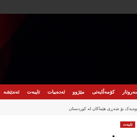
ەروتار
کۆمەڵایەتی
مێژوو
ئەدەبیات
تایبەت
ئەندێشە
ەوەیەک بۆ شەڕی هێماکان لە کوردستان
تایبەت