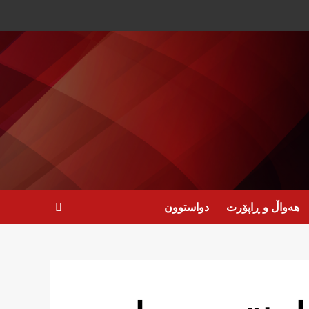
هەواڵ و ڕاپۆرت
دواستوون