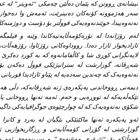
نیشانەی ڕوونن کە پێمان دەڵێن چەمکی “ئەویتر” لە عە
سەر هەژموونە کۆنەکان دەبینرێت، ئەمەش وا دەخواز
نەتەوەییدا، خوێندنەوەیەکی قووڵتر بۆ دۆست و دوژمنەکا
لەم رۆژانەدا لە تۆرەکۆمەڵایەتیەکاندا وێنە و فیلم
ئازادیخواز ئازار دەدا. رووداوەکانی رۆژئاوا، رۆژهەڵات
لایەنگرانی کوڕی شا و کاڵفامانەوە کە بە کورد دەکرێ
شەڕڤانە، گوزارشت لە ستراتیژێکی قووڵ دەکەن ب
نەتەوەیەک کە چەندین سەدەیە لە پێناو ئازادیدا قوربانی
دیمەنی ڕووخاندنی پەیکەرەی ژنە شەڕڤانەکە، دڵی هەر 
تێکەڵەیەکە لە تووڕەیی و خەم. ئەمە تەنها ڕووخانی پا
شکۆی نەتەوەیەک کە لە چوارچێوەی جوگرافیایەکی داگیرک
ئەو پەیکەرە تەنها ماکێتێکی بێگیان لە بەرد و کانزا
گوزارشتی لە گۆڕانی کۆمەڵایەتی و ڕزگاریخوازیی ژ
هەوڵێکە بۆ “تێرۆری مەعنەوی” و سڕینەوەی ئەو سە