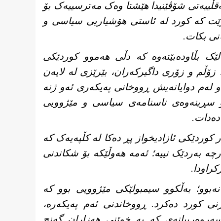
قڵییەتی شۆڤێنیدا هێشتا وەک مەترسییەک بۆ
ێت کە کورد لە ئاستی هۆشیاریی سیاسی و
نی بکات.
گەلێک بڵاودەبێتەوە کە دڵی هەموو کوردێکی
، زۆڵم و زۆری داگیرکەران، بێرێزی لە لایەن
 و لەم دوایانەیش ڕووخانی پەیکەری ئەو ژنە
ۆ سڕینەوەی ناسنامەی سیاسی و مێژوویی
 دەدات.
کوردێکی ئازادیخواز پڕ دەکا لە کڵپەیەک کە
رچە بەردێک نییە؛ ئەمە هەوڵێکە بۆ شکاندنی
راودا.
 نەبوو؛ بەڵکوو سیمبولێکی مێژوویی بوو کە
نی کورد دەکرد. ڕووخاندنی ئەم پەیکەرە،
روەرییانەی کە بە خوێنی هەزاران گەنج