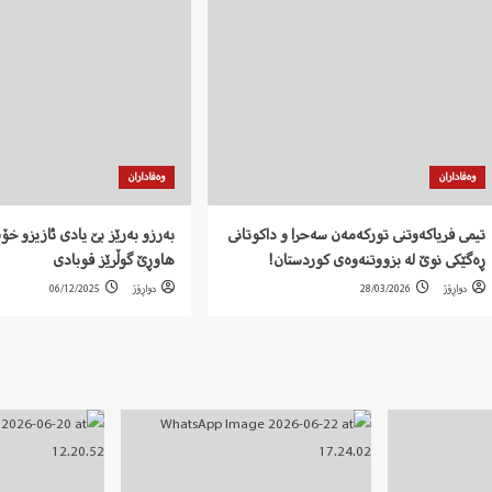
وەفاداران
وەفاداران
تیمی فریاکەوتنی تورکەمەن سەحرا و داکوتانی
بەرزو بەرێز بێ یادی ئازیزو خ
ڕەگێکی نوێ لە بزووتنەوەی کوردستان!
هاوڕێ گوڵرێز قوبادی
دواڕۆژ
28/03/2026
دواڕۆژ
06/12/2025