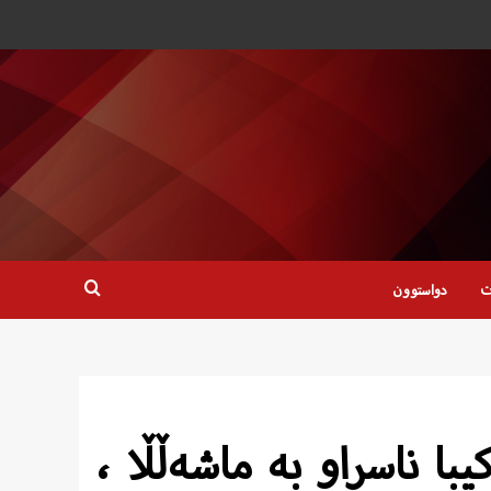
ت
دواستوون
ا ناسراو به‌ ماشه‌ڵڵا ،