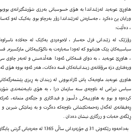
هاوڕێ عوبه‌ید له‌زێنداندا به‌ هۆی خسوسیاتی به‌رزی شۆرشگێرانه‌ی بووبو
ورایان پێ ده‌کرد ، جه‌ساره‌تی له‌زێنداندا زۆر به‌رچاو بوو. یه‌کیک له‌و که‌سانه
، ده‌ڵێت:
رۆژێک له‌ زێندانی قزل حه‌سار ، لاجوه‌ردی یه‌کێک له‌ جه‌لاده‌ ناسراوه‌
سیاسییه‌کان پێک هێنابوو که‌ له‌ودا سه‌باره‌ت به‌ ناکۆکییه‌کانی مارکسیزم ق
، هاوڕێ عوبه‌ید ، به‌ دوای قسه‌کانی ئه‌ودا هه‌ڵده‌ستی و له‌به‌ر چاوی سێ ه
وره‌فتاری دژە مرۆڤانەی زیندانبانه‌کان قسه‌ ده‌کات، هه‌ر ئه‌وه‌ بووه‌ هۆی ئه‌
هاوری عوبه‌ید ماوه‌یه‌ک پاش ئازادبوونی له‌ زیندان به‌ ڕیزی پێشمه‌رگه‌کان
سیاسی نیزامی له‌ ناوچه‌ی سنه‌ سازمان درا ، به‌ هۆی تایبه‌تمه‌ندی شۆرش
کرده‌وه‌ و بوو به‌ هاورییه‌کی دڵسوز و فیداکاری و جێگه‌ی متمانه‌، ئه‌رکه‌ ت
ڕەفیقانه‌ی له‌گه‌ل زه‌حمه‌تکێشانی ناوچه‌که‌ دەگرت و به‌ زمانێکی شیرین و
ڕێگه‌ی خه‌بات و رزگاری نیشان ده‌دان .
به‌داخه‌وه‌ رێکه‌وتی 31 ی جۆزه‌ردانی ساڵی