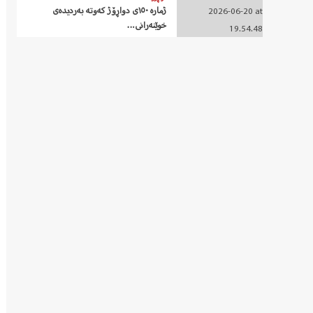
ژمارە ١٥٠ی دواڕۆژ کەوتە بەردیدەی
خوێنەرانی…