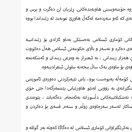
وه‌ خۆشه‌ویستی هاوبه‌نده‌کانی. ڕێزیان لێ ده‌گرت و پرس و
‌ی که‌ ئه‌و سه‌رده‌مه‌ له‌گه‌ڵ هاوڕێ عوبه‌ید له‌ زێنداندا بووه‌
کانی کۆماری ئیسلامی به‌حسێکی به‌ناو ئازادی بۆ زێندانییه‌
سه‌ی ده‌کرد و به‌سه‌ر و باڵای حکومه‌تی ئیسلامی هه‌ڵ ده‌کووت
ه‌زار زیندانی ، به‌ ئیعتراز به وه‌زعی زیندان و ئه‌شکه‌نجه‌
وه‌ی بۆ ماوه‌ی یه‌ک ساڵ بیخه‌نه‌ سلولی ئینفرادییه‌وه.
ی کۆمه‌ڵه‌ په‌یوه‌ست بوو، پاش تێپه‌رکردنی ده‌وره‌ی ئاموزشی
گێرانه‌ی به‌ زوویی له‌نێو هاورێیانی پێشمه‌رگه‌دا جێی خۆی
ه‌شکیلاتییه‌کانی دڵسوزانه‌ به‌ئه‌نجام ده‌گه‌یاند ، پێوه‌ندی
 ساکار له‌سه‌ر سه‌رچاوه‌ی زوڵم و سته‌م قسه‌ی بۆ ده‌کردن و
 1365 له‌ جه‌ره‌یانی گرتنی پایگای به‌کرێگێراوانی کۆماری ئیسلامی له‌ ده‌گاگا که‌وته‌ به‌ر گولله‌ و