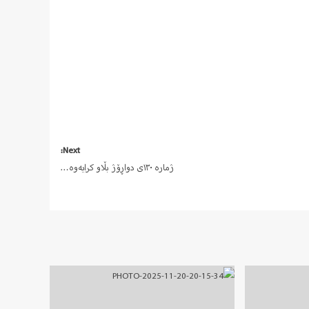
Next:
ژمارە ١٣٠ی دواڕۆژ بڵاو کرایەوە…