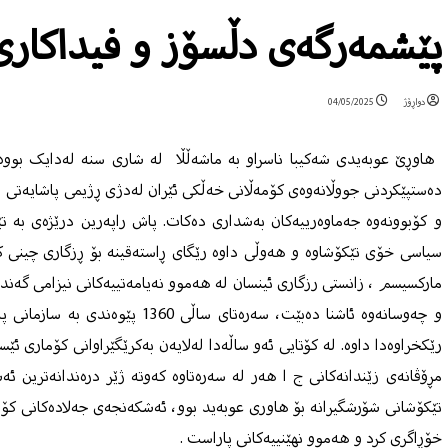
پێشمه‌رگه‌ی دڵسۆز و فیداکاری
دواڕۆژ
04/05/2025
هاوڕێ عوبه‌یدی شه‌کیبا ناسراو به‌ ماشه‌ڵڵا له‌ شاری سنه‌ له‌دایک بووه‌
ده‌ستپێکردنی جووڵانه‌وه‌ی کۆمه‌ڵانی خه‌ڵکی ئێران لەدژی ڕژیمی پاشایەتی 
و کۆبوونه‌وه‌ جه‌ماوه‌رییه‌کان به‌شداری ده‌کات. پاش راپه‌رین درێژه‌ی به
سیاسی خۆی تێکۆشاوه‌ و هه‌وڵی داوه‌ رێگای ڕاسته‌قینه‌ بۆ ڕزگاری چینی کرێکار
مارکسیسم ، زانستی رزگاری ئینسان له‌ هه‌موو نه‌یامه‌تییه‌کانی نیزامی گه‌نده
و چه‌وسانه‌وه‌ ئاشنا ده‌بێت، سه‌ره‌تا
رێکخراوه‌دا داوه‌. له‌ کۆتایی ئه‌و ساڵه‌دا له‌لایه‌ن به‌کرێگێراوانی کۆماری 
مڕۆڤانەی زێندانه‌کانی ج ا هه‌ر له‌ سه‌ره‌تاوه‌ که‌وته‌ ژێر دره‌ندانه‌ترین ئه
تێکۆشانی شۆرشگیرانه‌ بۆ هاوری عوبه‌ید بوو، ئه‌شکه‌نجه‌ی جه‌لاده‌کانی کۆمار
خۆڕاگری کرد و هه‌موو نهێنییه‌کانی پاراست .