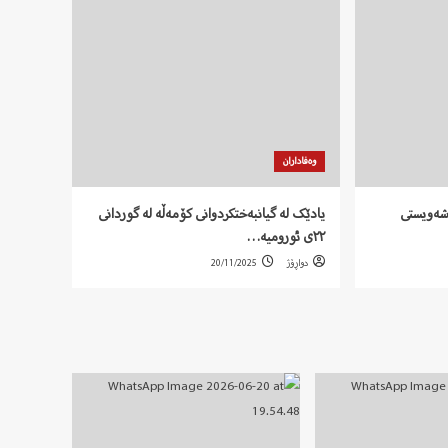
وەفاداران
ۆشەویستی
یادێک لە گیانبەختکردوانی کۆمەڵە لە گوردانی
٢٢ی ئورومیە…
دواڕۆژ
20/11/2025