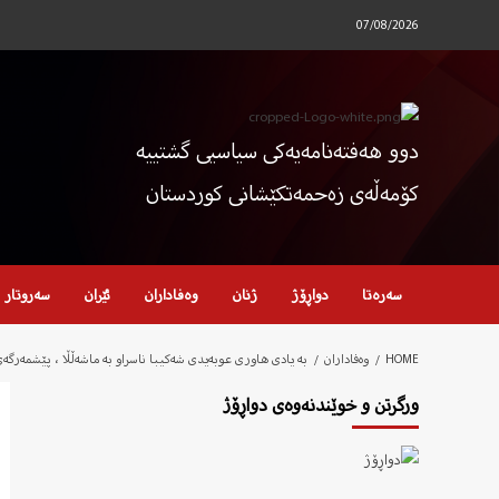
Ski
07/08/2026
t
conten
دوو هەفتەنامەیەکی سیاسیی گشتییە
کۆمەڵەی زەحمەتکێشانی کوردستان
سەرەتا
دواڕۆژ
ژنان
وەفاداران
ئێران
سەروتار
HOME
وەفاداران
به‌ یادی هاوری عوبه‌یدی شه‌کیبا ناسراو به‌ ماشه‌ڵڵا ، پێشمه‌رگه
ورگرتن و خوێندنەوەی دواڕۆژ