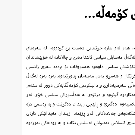
 کۆمه‌ڵه‌…
، هه‌ر له‌و شاره‌ خوێندنی ده‌ست پێ کردووه‌، له‌ سه‌ره‌تای
لەگەڵ مەسایلی سیاسی ئاشنا دەبێ و چالاکانه‌ له‌ خۆپێشاندان
‌ تێکۆشانی سیاسی داوه‌وە هه‌مووکات بۆ بردنه‌ سه‌ری زانستی
 و هه‌موو به‌ش مه‌ینه‌تان بدوزێته‌وه‌. به‌ره‌ به‌ره‌ له‌گه‌ڵ
‌ڵی سه‌رمایه‌داری و دابینکردنی کۆمه‌ڵگایه‌کی دوور له‌ سته‌م
ی ساڵی 1360 پێوه‌ندی به‌ سازمانی په‌یکاره‌وه‌ گرتووه‌ و درێژه‌ی به‌ هه‌ڵسورانی سیاسی خۆی له‌و
ئێسلامییه‌وه‌ دەگیرێ و ڕاپێچی زیندان ده‌کرێت و به‌ ڕه‌سمی دژە
‌شکه‌نجه‌ی جه‌لاده‌کانی ئه‌و ڕژێمه‌. زیندان مه‌یدانێکی تازه‌ی
ی ئیسلامی نه‌یتوانی ته‌سلیمی بکات و به‌ وره‌یه‌کی به‌رزه‌وه‌