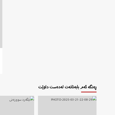
ڕەنگە ئەم بابەتانەت لەدەست داوێت