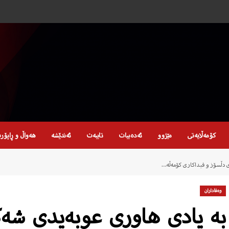
کۆمەڵایەتی
مێژوو
ئەدەبیات
تایبەت
ئەندێشە
هەواڵ و ڕاپۆر
‌ی دڵسۆز و فیداکاری کۆمه‌ڵه‌…
وەفاداران
به‌ یادی هاوری عوبه‌یدی شه‌کیب