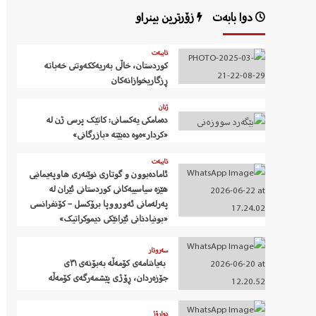
دوا بابەت
زۆرترین بینراو
تایبەت
کوردستان، خاڵی بەریەککەوتنی خەباتە
ڕزگاریخوازانەکان
ژنان
دەمامکی یەکسانی: کاتێک پرسی ژن لە
«کردار»ەوە دەبێتە «بازرگانی»
تایبەت
ئامادەبوون و گوتاری نوێنەری هاوپەیمانیی
هێزە سیاسییەکانی کوردستانی ئێران لە
پەرلەمانی ئەورووپا برۆکسل – کۆنفرانسی
«بونیادنانی ئێرانێکی دیموکراتیک»
سەروتار
‍ بەیاننامەی کۆمەڵە بەبۆنەی ٣١ی
جۆزەردان، ڕۆژی پێشمەرگەی کۆمەڵە
دواڕۆژ