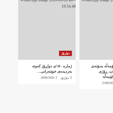
دواڕۆژ
کۆمەڵە بەبۆنەی
ژمارە ١٥٠ی دواڕۆژ کەوتە
ان، ڕۆژی
بەردیدەی خوێنەرانی…
ۆمەڵە
دواڕۆژ
20/06/2026
21/06/20