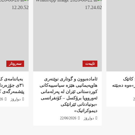
تایبەت
سەروتار
کاتێک
ئامادەبوون و گوتاری نوێنەری
‍ بەیاننامەی 
ەوە دەبێتە
هاوپەیمانیی هێزە سیاسییەکانی
٣١ی جۆزەرد
کوردستانی ئێران لە پەرلەمانی
پێشمەرگەی ک
ئەورووپا برۆکسل – کۆنفرانسی
2
دواڕۆژ
26
«بونیادنانی ئێرانێکی
دیموکراتیک»
دواڕۆژ
22/06/2026