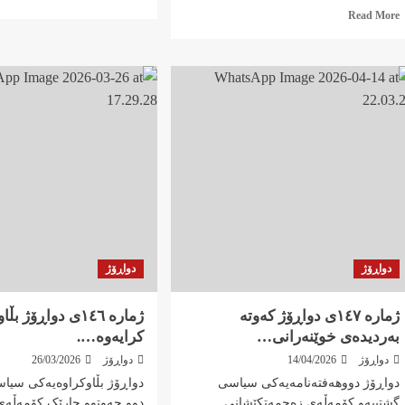
more
Read
Read More
about
more
ژمارە
about
١٤٩ی
ژمارە
دواڕۆژ
١٥٠ی
کەوتە
دواڕۆژ
بەر
کەوتە
دیدەی
بەردیدەی
خوێنەرانی…
خوێنەرانی…
دواڕۆژ
دواڕۆژ
ژمارە ١٤٧ی دواڕۆژ کەوتە
ژمارە ١٤٦ی دواڕۆژ بڵاو
بەردیدەی خوێنەرانی…
کرایەوە….
دواڕۆژ
14/04/2026
دواڕۆژ
26/03/2026
دواڕۆژ دووهەفتەنامەیەکی سیاسی
دواڕۆژ بڵاوکراوەیەکی سیا
گشتییەو کۆمەڵەی زەحمەتکێشانی
دوو حەوتوو جارێک کۆمەڵەی