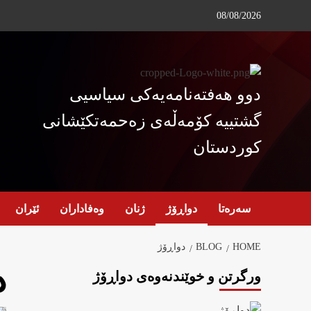
Ski
08/08/2026
t
conten
دوو هەفتەنامەیەکی سیاسیی
گشتییە کۆمەڵەی زەحمەتکێشانی
کوردستان
سەرەتا
دواڕۆژ
ژنان
وەفاداران
ئێران
HOME
BLOG
دواڕۆژ
د
ورگرتن و خوێندنەوەی دواڕۆژ