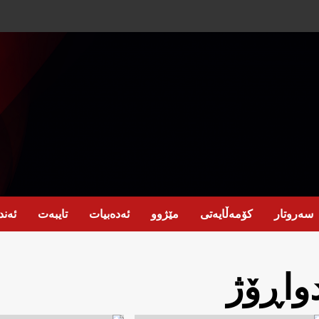
سەروتار
کۆمەڵایەتی
مێژوو
ئەدەبیات
تایبەت
ئەند
واڕۆژ