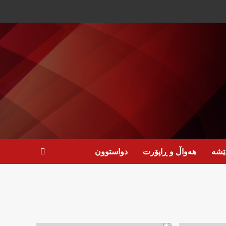
ێشە
هەواڵ و ڕاپۆرت
دواستوون