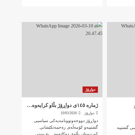
more
about
ژمارە
١٤٨ی
دواڕۆژ
بڵاو
کرایەوە
…
دواڕۆژ
ژمارە ١٤٥ی دواڕۆژ بڵاو کرایەوە…
دواڕۆژ
10/03/2026
دواڕۆژ دووحەوتوونامەیەکی سیاسیی
گشتییەو کۆمەڵەی زەحمەتکێشانی
سی گشتییە
کوردستان بڵاوی دەکاتەوە... بۆ بینینی