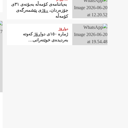
‍ بەیاننامەی کۆمەڵە بەبۆنەی ٣١ی
جۆزەردان، ڕۆژی پێشمەرگەی
کۆمەڵە
دواڕۆژ
ژمارە ١٥٠ی دواڕۆژ کەوتە
بەردیدەی خوێنەرانی…