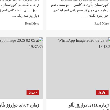
کوردستان بڵاوی دەکاتەوە... بۆ بینینی ئەم
زەحمەتکێشانی کوردستان د
ژمارەیەی دواڕۆژ سەردانی ئەم لینکەی
... بۆ بینینی بابەتەکانی ئەم
خوارەوە بکەن ......
دواڕۆژ سەردانی...
Read
Read
Read More
Read More
more
more
about
about
ژمارە
ژمارە
١٤٧ی
١٤٦ی
دواڕۆژ
دواڕۆژ
کەوتە
بڵاو
بەردیدەی
کرایەوە….
خوێنەرانی…
دواڕۆژ
دواڕۆژ
ژمارە ١٤٤ی دواڕۆژ بڵاو
ژمارە ١٤٣ی دواڕۆژ 