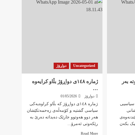
Uncategorized
دواڕۆژ
ەوتە بەر
ژمارە ١٤٨ی دواڕۆژ بڵاو کرایەوە
…
دواڕۆژ
01/05/2026
 سیاسیی
ژمارە ١٤٨ی دواڕۆژ کە بڵاو کراوەیەکی
شانی
سیاسی گشتیە و کۆمەڵەی زەحمەتکێشان
ندنەوەی
هەر دوو هەوتوو جارێک دەیداتە دەرێ بە
رێکەوتی ئەمرۆ...
Read
Read More