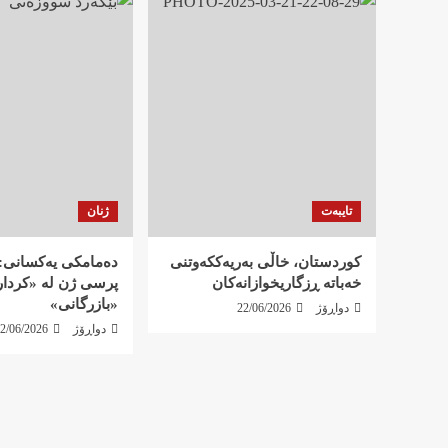
تایبەت
ژنان
کوردستان، خاڵی بەریەککەوتنی
دەمامکی یەکسانی: 
خەباتە ڕزگاریخوازانەکان
پرسی ژن لە «کردار»
«بازرگانی»
دواڕۆژ
22/06/2026
دواڕۆژ
2/06/2026