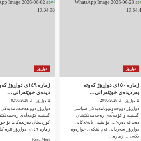
دواڕۆژ
دواڕۆژ
ژمارە ١٥٠ی دواڕۆژ کەوتە
ژمارە ١٤٩ی دواڕۆژ ک
بەردیدەی خوێنەرانی…
دیدەی خوێنەرانی…
دواڕۆژ
20/06/2026
دواڕۆژ
02/06/2026
دواڕۆژ دووحەوتوونامەیەکی سیاسی
دواڕۆژ دوو هەفتەنامەیەکی
گشتییە و کۆمەڵەی زەحەمەتکێشان
گشتییە کۆمەڵەی زەحمەتکێ
دەیداتە دەرێ.... بۆ بینینی بابەتەکانی
کوردستان دەریدەکات بۆ خوێ
دواڕۆژ سەردانی ئەم لینکەی خوارەوە
ژمارە ١٤٩ی دواڕۆژ ئێرە کلیک بکەن
بکەن ... ژمارە...
Read
Read More