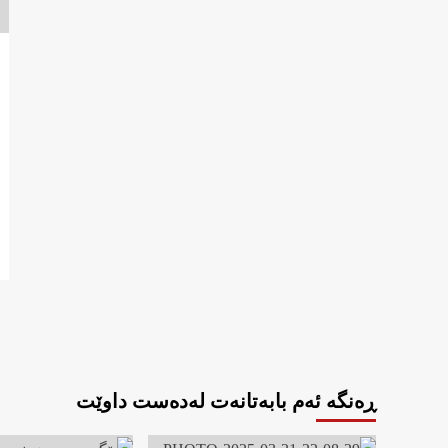
ڕەنگە ئەم بابەتانەت لەدەست داوێت