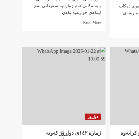
بابەتەکانی ئەم ژمارەیە سەردانی ئەم
ەری دەکات
لینکەی خوارەوە بکەن ......
 ژمارەیەی
Read
Read More
more
about
ژمارە
١٤٥ی
دواڕۆژ
بڵاو
کرایەوە…
دواڕۆژ
بڵاو کرایەوە
ژمارە ١٤٢ی دواڕۆژ کەوتە