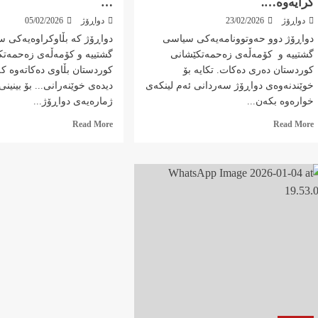
کرایەوە….
…
دواڕۆژ
23/02/2026
دواڕۆژ
05/02/2026
دواڕۆژ دوو حەوتوونامەیەکی سیاسی
دواڕۆژ کە بڵاوکراوەیەکی 
گشتییە و کۆمەڵەی زەحمەتکێشانی
گشتییە و کۆمەڵەی زەحمەتک
کوردستان دەری دەکات. تکایە بۆ
کوردستان بڵاوی دەکاتەوە کە
خوێندنەوەی دواڕۆژ سەردانی ئەم لینکەی
دیدەی خوێنەرانی... بۆ بینینی
خوارەوە بکەن...
ژمارەیەی دواڕۆژ...
Read
Read
Read More
Read More
more
more
about
about
ژمارە
ژمارە
١٤٤ی
١٤٣ی
دواڕۆژ
دواڕۆژ
بڵاو
بڵاو
کرایەوە….
کرایەوە
…