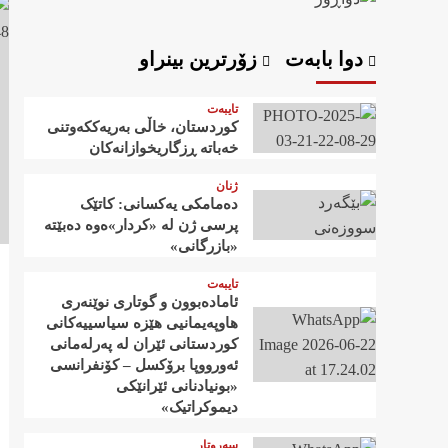
دوا بابەت
زۆرترین بینراو
تایبەت
کوردستان، خاڵی بەریەککەوتنی
خەباتە ڕزگاریخوازانەکان
ژنان
دەمامکی یەکسانی: کاتێک
پرسی ژن لە «کردار»ەوە دەبێتە
«بازرگانی»
تایبەت
ئامادەبوون و گوتاری نوێنەری
هاوپەیمانیی هێزە سیاسییەکانی
کوردستانی ئێران لە پەرلەمانی
ئەورووپا برۆکسل – کۆنفرانسی
«بونیادنانی ئێرانێکی
دیموکراتیک»
سەروتار