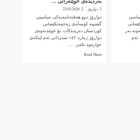
بەردیدەی خوێنەرانی …
دواڕۆژ
22/01/2026
سیاسی
دواڕۆژ دوو هەفتەنامەیەکی سیاسیی
ێشانی
گشتییە کۆمەڵەی زەحمەتکێشانی
وتە بەر
کوردستان دەریدەکات. بۆ خوێندنەوەی
 ئەم
دواڕۆژ ژمارە ١٤٢ سەردانی ئەم لینکەی
خوارەوە بکەن ......
Read
Read More
more
about
ژمارە
١٤٢ی
دواڕۆژ
کەوتە
بەردیدەی
خوێنەرانی
…