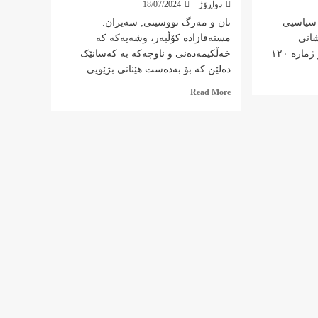
دواڕۆژ
18/07/2024
 سیاسیی
نان و مەرگ نووسینی; سەیران.
شانی
مستەفازادە کۆڵبەر، وشەیەکە کە
ارە ١٢٠
خەڵكیمەدەنی و ناوچەکە بە کەسانێک
دەلێن کە بۆ بەدەست ھێنانی بژێویی...
Read
Read More
more
about
نان
و
مەرگ