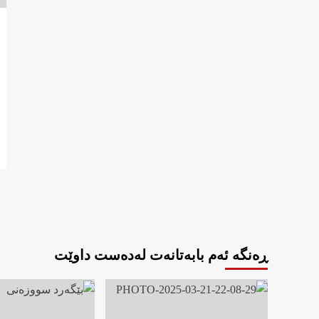
ڕەنگە ئەم بابەتانەت لەدەست داوێت