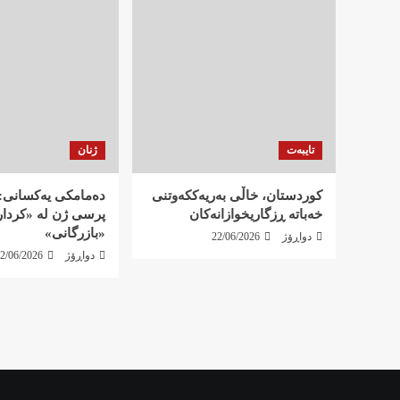
تایبەت
ژنان
کوردستان، خاڵی بەریەککەوتنی
دەمامکی یەکسانی: 
خەباتە ڕزگاریخوازانەکان
پرسی ژن لە «کردار»
«بازرگانی»
دواڕۆژ
22/06/2026
دواڕۆژ
2/06/2026