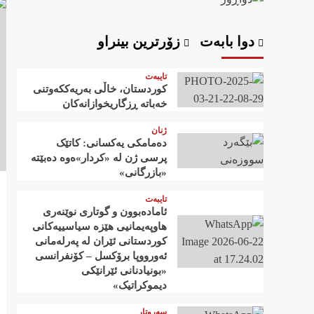
دوا بابەت
زۆرترین بینراو
تایبەت
کوردستان، خاڵی بەریەککەوتنی
خەباتە ڕزگاریخوازانەکان
ژنان
دەمامکی یەکسانی: کاتێک
پرسی ژن لە «کردار»ەوە دەبێتە
«بازرگانی»
تایبەت
ئامادەبوون و گوتاری نوێنەری
هاوپەیمانیی هێزە سیاسییەکانی
کوردستانی ئێران لە پەرلەمانی
ئەورووپا برۆکسل – کۆنفرانسی
«بونیادنانی ئێرانێکی
دیموکراتیک»
سەروتار