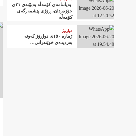
‍ بەیاننامەی کۆمەڵە بەبۆنەی ٣١ی
جۆزەردان، ڕۆژی پێشمەرگەی
کۆمەڵە
دواڕۆژ
ژمارە ١٥٠ی دواڕۆژ کەوتە
بەردیدەی خوێنەرانی…