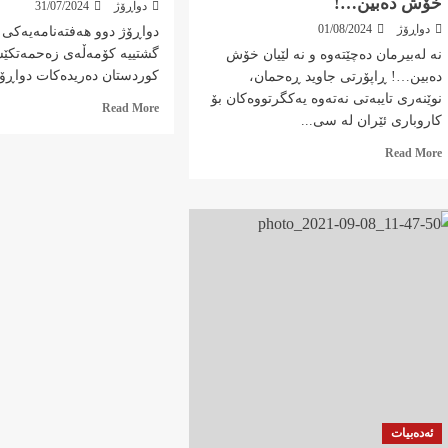
خۆش ده‌بین…!
دواڕۆژ
31/07/2024
دواڕۆژ
01/08/2024
دواڕۆژ دوو هەفتەنامەیەکی
گشتییە کۆمەڵەی زەحمەتکێ
نه‌ لەبیرمان دەچێتەوە و نه‌ لێیان خۆش
کوردستان دەریدەکات دواڕۆ ژم
ده‌بین…! ڕاپۆرتی جاوید ڕەحمان،
نوێنەری تایبەتی نەتەوە یەکگرتووەکان بۆ
Read
Read More
کاروباری ئێران لە سی...
more
about
Read
Read More
دواڕۆژ-
more
ژمارە
about
١٢٠
نه‌
لەبیرمان
دەچێتەوە
و
نه‌
لێیان
خۆش
ده‌بین…!
ئەدەبیات