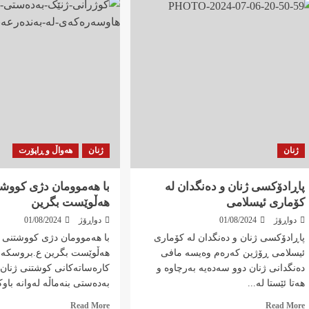
ژنان
ژنان
هەواڵ و ڕاپۆرت
پاڕادۆکسی ژنان و دەنگدان لە
با هەموومان دژی کووشت
کۆماری ئیسلامی
هەڵوێست بگرین
دواڕۆژ
01/08/2024
دواڕۆژ
01/08/2024
پاڕادۆکسی ژنان و دەنگدان لە کۆماری
با هەموومان دژی کووشتنی ژ
ئیسلامی ڕۆژین کەرەم وەیسە مافی
هەڵوێست بگرین ع.بروسکە
دەنگدانی ژنان دوو سەدەیە بەرچاوە و
کارەساتەکانی کوشتنی ژنان 
هەتا ئێستا لە...
بەدەستی بنەماڵە لەوانە باوک
Read
Read
Read More
Read More