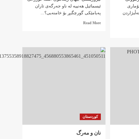
ۆماری
ئیسمائیل هەنییە لە ناو جەرگەی تاران
ەڵبژاردن
پەیامێکی گورچگبڕ بۆ خامنەیی؟...
Read
Read More
more
about
تێرۆری
تێرۆریستێک
لە
باوەشی
گەورە
تێرۆریستی
جیهان
کوردستان
نان و مەرگ