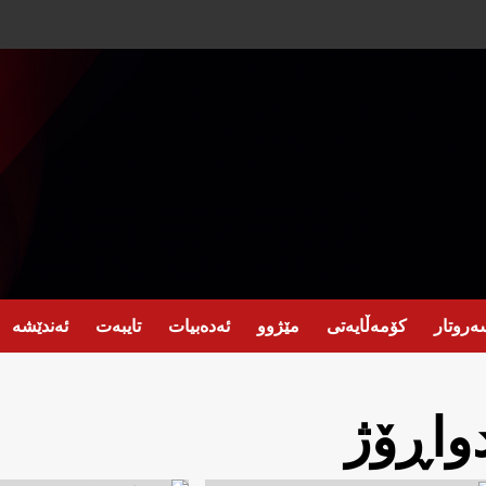
ەروتار
کۆمەڵایەتی
مێژوو
ئەدەبیات
تایبەت
ئەندێشە
واڕۆژ