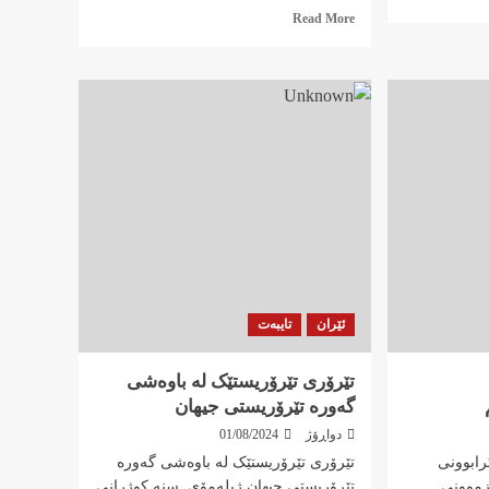
Read
Read More
more
about
تێرۆر
و
دڕندەیی
لە
ڕۆژهەڵاتی
ناوەڕاست
ئێران
تایبەت
تێرۆری تێرۆریستێک لە باوەشی
گەورە تێرۆریستی جیهان
دواڕۆژ
01/08/2024
رابوونی
تێرۆری تێرۆریستێک لە باوەشی گەورە
زموونی
تێرۆریستی جیهان ژیلەمۆی .سنە کوژرانی