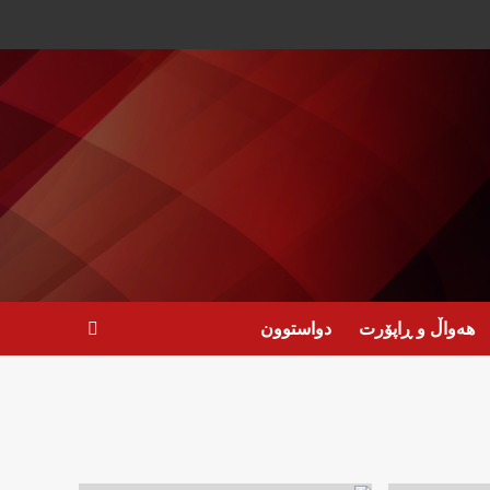
هەواڵ و ڕاپۆرت
دواستوون