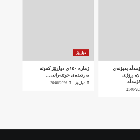
دواڕۆژ
کۆمەڵە بەبۆنەی
ژمارە ١٥٠ی دواڕۆژ کەوتە
ان، ڕۆژی
بەردیدەی خوێنەرانی…
ۆمەڵە
دواڕۆژ
20/06/2026
21/06/20