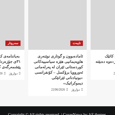
رێبەندان
)
…
(فوئاد
)
تایبەت
سەروتار
کاتێک
ئامادەبوون و گوتاری نوێنەری
‍ بەیاننامەی 
ەوە دەبێتە
هاوپەیمانیی هێزە سیاسییەکانی
٣١ی جۆزەرد
کوردستانی ئێران لە پەرلەمانی
پێشمەرگەی ک
ئەورووپا برۆکسل – کۆنفرانسی
2
دواڕۆژ
26
«بونیادنانی ئێرانێکی
دیموکراتیک»
دواڕۆژ
22/06/2026
Copyright © All rights reserved.
|
CoverNews
by AF themes.