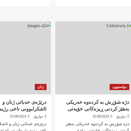
more
more
about
about
پاڕادۆکسی
با
ژنان
هەموومان
و
دژی
دەنگدان
کووشتنی
لە
ژنان
کۆماری
هەڵوێست
ئیسلامی
بگرین
دواستوون
ژنان
دژە شۆڕش بە کردەوە خەریکی
درێژەی خەباتی ژنان و
بەهێز کردنی ڕیزەکانی خۆیەتی
ئاشکرابوونی ناخی رژیم
دواڕۆژ
01/08/2024
دواڕۆژ
01/08/2024
دژە شۆڕش بە کردەوە خەریکی بەهێز
درێژەی خەباتی ژنان و ئاشک
کردنی ڕیزەکانی خۆیەتی ڕۆژی
ناخی رژیم بێریوان.س لە ئە