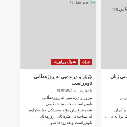
ئێران
هەواڵ و ڕاپۆرت
نی ژنان
تێرۆر و دڕندەیی لە ڕۆژهەڵاتی
ناوەڕاست
دواڕۆژ
01/08/2024
نان
تێرۆر و دڕندەیی لە ڕۆژهەڵاتی
ناوەڕاست محەمەد حەکیمی
و کچان
شەڕفرۆشتن بۆتە بەشێکی جیانەکراوە
 برا بە بێ...
لە سیاسەتی هێزەکانی رۆژهەڵاتی
ناوەڕاست و هەروەها ئەو...