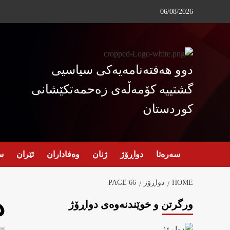
Ski
06/08/2026
t
conten
دوو هەفتەنامەیەکی سیاسیی
گشتییە کۆمەڵەی زەحمەتکێشانی
کوردستان
سەرەتا
دواڕۆژ
ژنان
وەفاداران
ئێران
س
HOME
دواڕۆژ
PAGE 66
د
ورگرتن و خوێندنەوەی دواڕۆژ