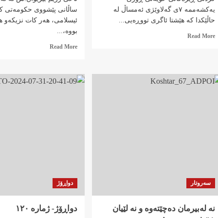
یەکشەممە ٧ی گەلاوێژی ئەمساڵ له‌
ساڵانی پێشووی حکومەتی ک
حاڵێكدا كه‌ هێشتا ئاگری تووڕه‌یی...
ئیسلامی، هەر کات نزیکەو ه
بووە،...
Read
Read More
more
Read
Read More
about
more
دژە
about
شۆڕش
درێژەی
بە
خەباتی
کردەوە
ژنان
خەریکی
و
بەهێز
ئاشکرابوونی
کردنی
ناخی
ڕیزەکانی
رژیم
خۆیەتی
سەروتار
دواڕۆژ
نه‌ لەبیرمان دەچێتەوە و نه‌ لێیان
دواڕۆژ- ژمارە ١٢٠