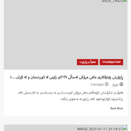
ئابووریی
ئێران)
…..
Uncategorized
هەواڵ و ڕاپۆرت
ڕاپۆرتی پێشێلکاری مافی مرۆڤی لەساڵی ٢٠٢٤ی زایینی لە کوردستان و لە ئێران….!
دواڕۆژ
11/01/2025
‎هەوڵ و تێکۆشانی کۆمەڵەی مافی مرۆڤی کوردستان و بە پشتبەستن بە ئەرشیڤی ئەم
ڕێکخراوە کۆکراوەتەوە. ئەم ڕاپۆرتە بە هۆی رێگە...
Read
Read More
more
about
ڕاپۆرتی
پێشێلکاری