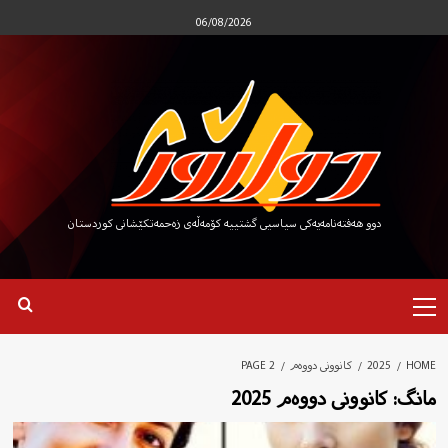
Ski
06/08/2026
t
conten
دوو هەفتەنامەیەکی سیاسیی گشتییە کۆمەڵەی زەحمەتکێشانی کوردستان
Primary
Menu
HOME
2025
کانوونی دووەم
PAGE 2
مانگ:
کانوونی دووەم 2025