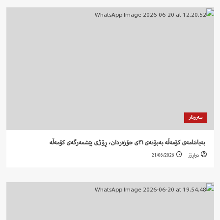
سەروتار
‍ بەیاننامەی کۆمەڵە بەبۆنەی ٣١ی جۆزەردان، ڕۆژی پێشمەرگەی کۆمەڵە
دواڕۆژ
21/06/2026