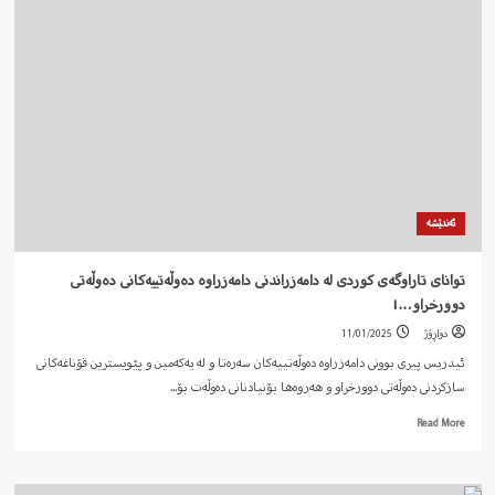
مافی
مرۆڤی
لەساڵی
٢٠٢٤ی
زایینی
لە
کوردستان
و
لە
ئێران….!
ئەندێشە
توانای تاراوگەی كوردی لە دامەزراندنی دامەزراوە دەوڵەتییەكانی دەوڵەتی
دوورخراو…!
دواڕۆژ
11/01/2025
ئیدریس پیری بوونی دامەزراوە دەوڵەتییەكان سەرەتا و لە یەكەمین و پێویسترین قۆناغەكانی
سازكردنی دەوڵەتی دوورخراو و هەروەها بۆنیادنانی دەوڵەت بۆ...
Read
Read More
more
about
توانای