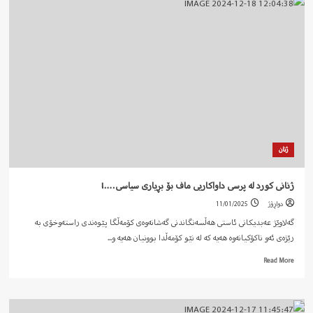
تاراوگەی
كوردی
لە
دامەزراندنی
دامەزراوە
دەوڵەتییەكانی
دەوڵەتی
دوورخراو…!
ژنان
ژنانی کورد لە پرسی داواکاریی ماف بۆ بڕیاری سیاسی….!
دواڕۆژ
11/01/2025
گەلاوێژ عەبدیکانی ئاستی هەڵسەنگاندنی گەشانەوەی کۆمەڵگا پێوەندی راستەوخۆی بە
رێژەی ئەو ناکۆکیانەوە هەیە کە لە نێو کۆمەڵدا بوونیان هەیە و...
Read
Read More
more
about
ژنانی
کورد