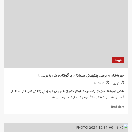
لە
پرسی
داواکاریی
ماف
بۆ
بڕیاری
سیاسی….!
تایبەت
حیزبەکان و پرسی پێکهێنانی ستراتژی یا گوتاری هاوبەش….!
دواڕۆژ
11/01/2025
بەشی دووهەم پەرویز رەحیمزادە ئەوەی دەکرێ لە چوارچێوەی پڕۆژەیەکی هاوبەش لە پێناو
گەیشتن بە ستراتژیەکی یەکگرتوو وێنا بکرێت پێویستی بە...
Read
Read More
more
about
حیزبەکان
و