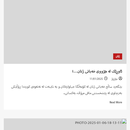
پرسی
پێکهێنانی
ستراتژی
یا
گوتاری
هاوبەش….!
ژنان
ئاوڕێک لە مێژووی خەباتی ژنان…!
دواڕۆژ
11/01/2025
بێگەرد ساڵح خەباتی ژنان لە کۆمەڵگا جیاوازەکان و بە تایبەت لە نەتەوەی کورددا ڕۆڵێکی
بەرچاوی لە پێشخستنی مافی مرۆڤ، یەکسانی...
Read
Read More
more
about
ئاوڕێک
لە
مێژووی