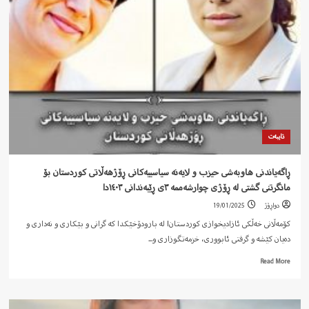
تایبەت
ڕاگەیاندنی هاوبەشی حیزب و لایەنە سیاسییەکانی ڕۆژهەڵاتی کوردستان بۆ
مانگرتنی گشتی لە ڕۆژی چوارشەممە ٣ی ڕێبەندانی ١٤٠٣دا
دواڕۆژ
19/01/2025
کۆمەڵانی خەڵکی ئازادیخوازی کوردستان! لە بارودۆخێکدا که گرانی و بێکاری و نەداری و
دەیان کێشە و گرفتی ئابووری، خزمەتگوزاری و...
Read
Read More
more
about
ڕاگەیاندنی