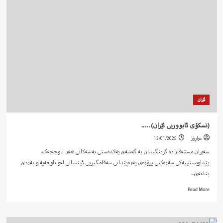
ژنکوژی…
ئێران
(نسکۆی ئابووریی ئێران)…..
دواڕۆژ
13/01/2025
سەیران مستەفازادە گرینگیدان بە گەشەی یەکدەستی بەشەکانی هەر ناوچەیەک،
پێداویستییەکی سەرەکیی پرۆژەی پەرەپێدانی سەقامگیریی ئینسانی لەو ناوچەیە و بەردی
بناغەی...
Read
Read More
more
about
(نسکۆی