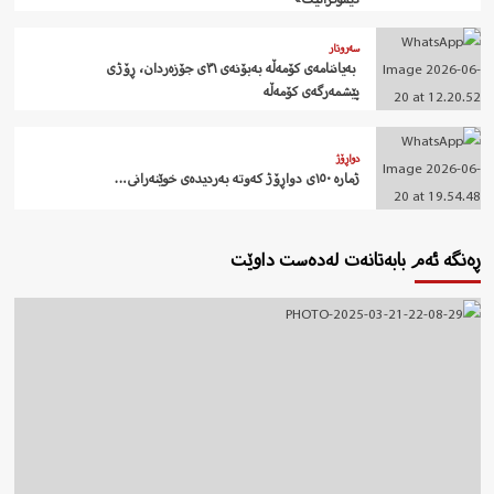
سەروتار
‍ بەیاننامەی کۆمەڵە بەبۆنەی ٣١ی جۆزەردان، ڕۆژی
پێشمەرگەی کۆمەڵە
دواڕۆژ
ژمارە ١٥٠ی دواڕۆژ کەوتە بەردیدەی خوێنەرانی…
ڕەنگە ئەم بابەتانەت لەدەست داوێت