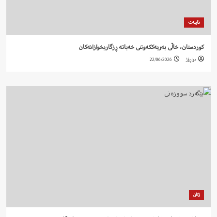
تایبەت
کوردستان، خاڵی بەریەککەوتنی خەباتە ڕزگاریخوازانەکان
دواڕۆژ
22/06/2026
ژنان