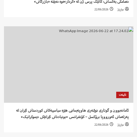
دەمامکی یەکسانی: کاتێک پرسی ژن لە «کردار»ەوە دەبێتە «بازرگانی»
دواڕۆژ
22/06/2026
تایبەت
ئامادەبوون و گوتاری نوێنەری هاوپەیمانیی هێزە سیاسییەکانی کوردستانی ئێران لە
پەرلەمانی ئەورووپا برۆکسل – کۆنفرانسی «بونیادنانی ئێرانێکی دیموکراتیک»
دواڕۆژ
22/06/2026