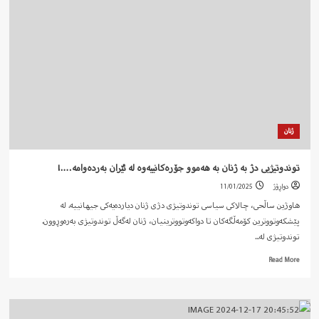
خەباتی
ژنان…!
ژنان
توندوتیژیی دژ بە ژنان بە هەموو جۆرەکانییەوە لە ئێران بەردەوامە….!
دواڕۆژ
11/01/2025
هاوژین ساڵحی، چالاکی سیاسی توندوتیژی دژی ژنان دیاردەیەکی جیهانییە. لە
پێشکەوتووترین کۆمەڵگەکان تا دواکەوتووترینیان، ژنان لەگەڵ توندوتیژی بەرەوڕوون.
توندوتیژی لە...
Read
Read More
more
about
توندوتیژیی
دژ