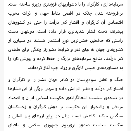
سرمایەداری، کارگران را با دشواریهای فزونتری روبرو ساختە است.
برافروختە شدن جنگ در اقصی نقاط جهان و اثرات مخرب
اقتصادی آن کارگران و اقشار کم درآمد را حتی در کشورهای
پیشرفتە تحت فشار شدیدتری قرار دادە است. دولتهای دست
راستی کە حافظین خشن‌ترین نوع استثمار هستند در بسیاری از
کشورهای جهان بە بهای فقر و شرایط دشوارتر زندگی برای طبقەی
کم درآمد، منافع سرمایەهای بزرگ را حفظ کردە و یورشی تازە را
بە دستاوردهای جنبش کارگری و روند چپ آغاز کردەاند.
جنگ و تقابل سودپرستان در تمام جهان فشار را بر کارگران و
اقشار کم درآمد و فقیر افزایش دادە و سهم بزرگی از این فشارها
در نتیجەی سیاست اشغالگرانەی حکومت اسلامی ایران و اقتصاد
مریض و رانتخوار این حکومت بر دوش کارگران و زحمتکشان
سنگینی میکند. کاهش قیمت ریال در برابر ارزهای بین المللی و
شکست سیاست صدور تروریزم جمهوری اسلامی و مافیای