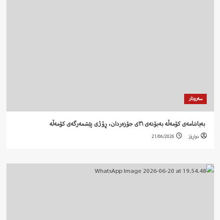
سەروتار
‍ بەیاننامەی کۆمەڵە بەبۆنەی ٣١ی جۆزەردان، ڕۆژی پێشمەرگەی کۆمەڵە
دواڕۆژ
21/06/2026