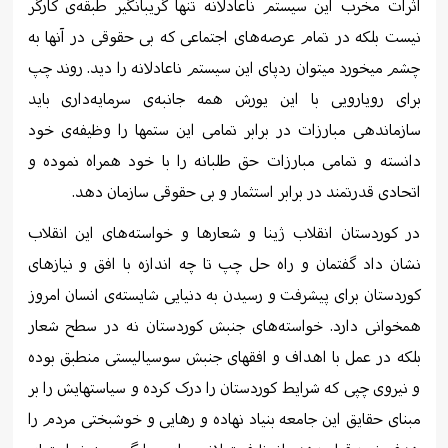
اثرات مخرب این سیستم ناعادلانە تنها گریبانگیر طبقەی کارگر
نیست بلکە در تمام عرصەهای اجتماعی کە بی حقوقی در آنها بە
چشم میخورد میتوان ردپای این سیستم ناعادلانە را دید. روند چپ
برای رویارویی با این یورش همە جانبەی سرمایەداری باید
سازماندهی مبارزات در برابر تمامی این ستمها را وظیفەی خود
دانستە و تمامی مبارزات حق طلبانە را با خود همراە نمودە و
اتحادی قدرتمند در برابر استثمار و بی حقوقی سازمان دهد.
در کوردستان انقلاب ژینا و شعارها و خواستەهای این انقلاب
نشان داد گفتمان و راە حل چپ تا چە اندازە با افق و نیازهای
کوردستان برای پیشرفت و رسیدن بە دنیایی شایستەی انسان امروز
همخوانی دارد. خواستەهای جنبش کوردستان نە در سطح شعار
بلکە در عمل با اهداف و افقهای جنبش سوسیالیستی منطبق بودە
و نیروی چپی کە شرایط کوردستان را درک کردە و سیاستهایش را بر
مبنای حقایق این جامعە بنیاد نهادە و رهایی و خوشبختی مردم را