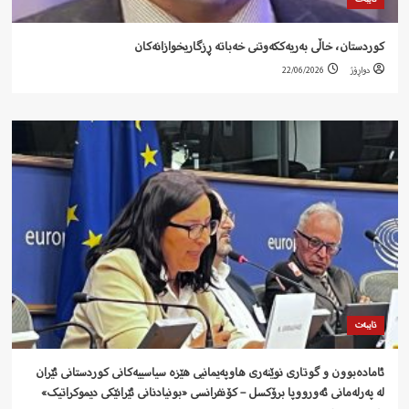
کوردستان، خاڵی بەریەککەوتنی خەباتە ڕزگاریخوازانەکان
دواڕۆژ
22/06/2026
تایبەت
ئامادەبوون و گوتاری نوێنەری هاوپەیمانیی هێزە سیاسییەکانی کوردستانی ئێران
لە پەرلەمانی ئەورووپا برۆکسل – کۆنفرانسی «بونیادنانی ئێرانێکی دیموکراتیک»