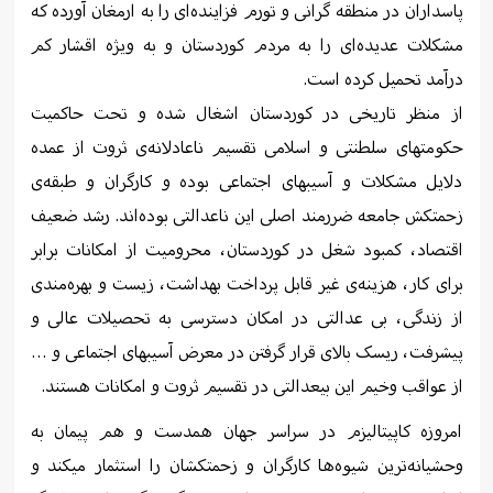
پاسداران در منطقە گرانی و تورم فزایندەای را بە ارمغان آوردە کە
مشکلات عدیدەای را بە مردم کوردستان و بە ویژە اقشار کم
درآمد تحمیل کردە است.
از منظر تاریخی در کوردستان اشغال شدە و تحت حاکمیت
حکومتهای سلطنتی و اسلامی تقسیم ناعادلانەی ثروت از عمدە
دلایل مشکلات و آسیبهای اجتماعی بودە و کارگران و طبقەی
زحمتکش جامعە ضررمند اصلی این ناعدالتی بودەاند. رشد ضعیف
اقتصاد، کمبود شغل در کوردستان، محرومیت از امکانات برابر
برای کار، هزینەی غیر قابل پرداخت بهداشت، زیست و بهرەمندی
از زندگی، بی عدالتی در امکان دسترسی بە تحصیلات عالی و
پیشرفت، ریسک بالای قرار گرفتن در معرض آسیبهای اجتماعی و …
از عواقب وخیم این بیعدالتی در تقسیم ثروت و امکانات هستند.
امروزە کاپیتالیزم در سراسر جهان همدست و هم پیمان بە
وحشیانەترین شیوەها کارگران و زحمتکشان را استثمار میکند و