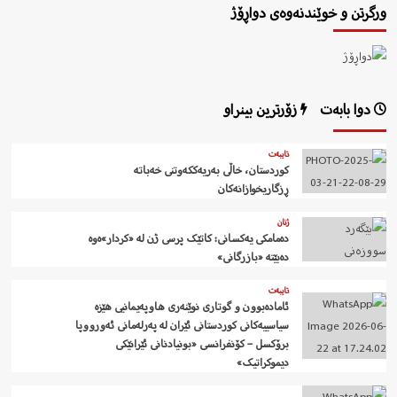
ورگرتن و خوێندنەوەی دواڕۆژ
دوا بابەت
زۆرترین بینراو
تایبەت
کوردستان، خاڵی بەریەککەوتنی خەباتە
ڕزگاریخوازانەکان
ژنان
دەمامکی یەکسانی: کاتێک پرسی ژن لە «کردار»ەوە
دەبێتە «بازرگانی»
تایبەت
ئامادەبوون و گوتاری نوێنەری هاوپەیمانیی هێزە
سیاسییەکانی کوردستانی ئێران لە پەرلەمانی ئەورووپا
برۆکسل – کۆنفرانسی «بونیادنانی ئێرانێکی
دیموکراتیک»