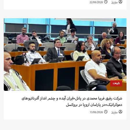
دواڕۆژ
22/06/2026
تایبەت
شرکت رفيق فریبا محمدی در پانل«ایران آیندە و چشم انداز آلترناتیوهای
دموکراتیک»در پارلمان اروپا در بروکسل
دواڕۆژ
13/06/2026