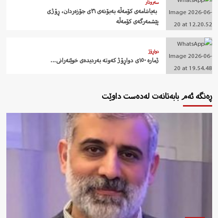
سەروتار
‍ بەیاننامەی کۆمەڵە بەبۆنەی ٣١ی جۆزەردان، ڕۆژی
پێشمەرگەی کۆمەڵە
دواڕۆژ
ژمارە ١٥٠ی دواڕۆژ کەوتە بەردیدەی خوێنەرانی…
ڕەنگە ئەم بابەتانەت لەدەست داوێت