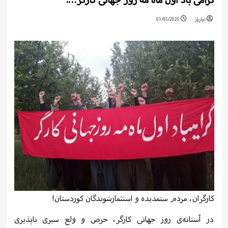
گرامی باد اول ماە مە روز جهانی کارگر….
دواڕۆژ
01/05/2025
کارگران، مردم ستمدیدە و استثمارشوندگان کوردستان!
در آستانەی روز جهانی کارگر، حرص و ولع سیری ناپذیری