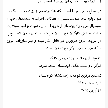
و مبارزە جهت برچیدن این رژیم فرامیخوانیم.
در سطح حزبی نیز تا آنجایی کە بە کوردستان و روند چپ برمیگردد،
قبول پلورالیزم سوسیالیستی و همکاری احزاب و سازمانهای چپ و
سوسیالیستی در کوردستان از شروط اصلی تقویت و امید موفقیت
مبارزە طبقاتی کارگران کوردستان میباشد. سازمان دادن اتحاد چپ
در شرایط امروز ضرورتی غیر قابل انکار بودە و نیاز مبارزات امروز
و آیندەی طبقەی کارگر کوردستان است.
زندەباد اول ماە مە روز جهانیی کارگر
کارگران و ستمدیدگان کوردستان متحد شوید
کمیتەی مرکزی کومەلە زحمتکشان کوردستان
٩اردیبهشت ١٤٠٤
٢٩آوریل ٢٠٢٥