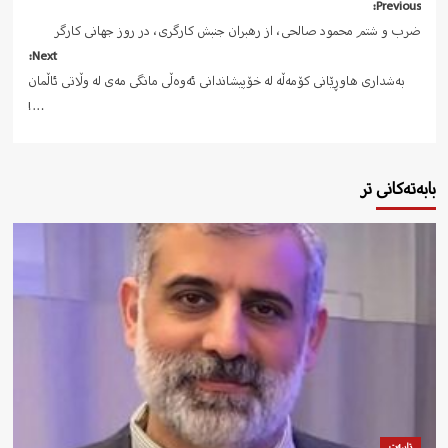
Post
Previous:
ضرب و شتم محمود صالحی، از رهبران جنبش کارگری، در روز جهانی کارگر
navigation
Next:
بەشداری هاوڕێانی کۆمەڵە لە خۆپیشاندانی ئەوەڵی مانگی مەی لە وڵاتی ئاڵمان
…!
بابەتەکانی تر
تایبەت