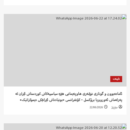
تایبەت
ئامادەبوون و گوتاری نوێنەری هاوپەیمانیی هێزە سیاسییەکانی کوردستانی ئێران لە
پەرلەمانی ئەورووپا برۆکسل – کۆنفرانسی «بونیادنانی ئێرانێکی دیموکراتیک»
دواڕۆژ
22/06/2026