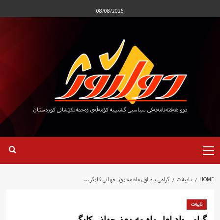
Ski
08/08/2026
t
conten
دوو هەفتەنامەیەکی سیاسیی گشتییە کۆمەڵەی زەحمەتکێشانی کوردستان
Primary
Menu
HOME
تایبەت
گرامی باد اول ماە مە روز جهانی کارگر….
تایبەت