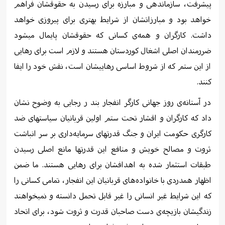
پیشرفت، سازماندهی و مبارزە برای رسیدن بە حقوقشان فراهم
خواهد بود و مبارزاتشان از شرایط بهتری برای پیروزی خواهد
داشت. کارگران و همەی کسانی کە حقوقشان پایمال میشود
ضررمندان اصلی اشغال کوردستان هستند و لازم است برای رهایی
از این ستم کە از شروط اساسی رهاییشان است، نقش خود را ایفا
کنند.
در آستانەی روز جهانی کارگر انفجار بند ر رجایی بە وضوح نشان
داد کە کارگران و اقشار تحت ستم اولین قربانیان سیاستهای ضد
کارگری حکومت ایران و جنگ قدرتهای سرمایەداری بر سر انباشت
ثروت و مصالح خویش و منافع این قدرتها مانع اصلی رسیدن
طبقات استثمار شدە بە اهدافشان برای رهایی هستند. ما ضمن
اظهار همدردی با خانوادەهای قربانیان این انفجار، تمامی کسانی را
کە این شرایط غیر انسانی را غیر قابل تحمل دانستە و نمیخواهند
زندگیشان بازیچەی دست صاحبان قدرت و ثروت شود، برای اتحاد