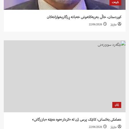
تایبەت
کوردستان، خاڵی بەریەککەوتنی خەباتە ڕزگاریخوازانەکان
دواڕۆژ
22/06/2026
ژنان
دەمامکی یەکسانی: کاتێک پرسی ژن لە «کردار»ەوە دەبێتە «بازرگانی»
دواڕۆژ
22/06/2026