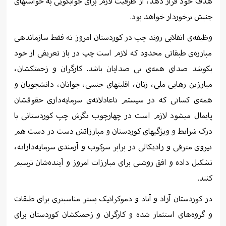
هدف خود قرار دهد، از ظرفیت لازم برای جوابگویی بە خواستهای
جنبش برخوردار خواهد بود.
وظیفەی انقلابی روند چپ در کوردستان امروز نە فقط سازماندهی
مبارزەی طبقاتی محدود که لازم است چپ در باز تعریفی از خود
بکوشد صدای همەی بی صدایان باشد. کارگران و زحمتکشان،
مبارزین رهایی ملی، زنان، اقلیتهای جنسی، جوانان، دانشجویان و
همەی کسانی کە در سیستم ناعادلانەی سرمایەداری حقوقشان
پایمال میشود لازم است در چهارچوب نگرش چپ کوردستانی با
درک شرایط و ویژگیهای کوردستان و مبارزاتش دست در دست هم
نیروی مترقی و رادیکالی در برابر سرکوب و آزمندی سرمایەدارانە،
تشکیل دادە و افق روشنی برای مبارزات امروز و آیندەشان ترسیم
کنند.
در کوردستان آزاد و آباد و دموکراتیک بستر مناسبتری برای طبقات
و گروەهای استثمار شدە و کارگران و زحمتکشان کوردستان برای