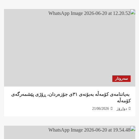
سەروتار
‍ بەیاننامەی کۆمەڵە بەبۆنەی ٣١ی جۆزەردان، ڕۆژی پێشمەرگەی
کۆمەڵە
دواڕۆژ
21/06/2026