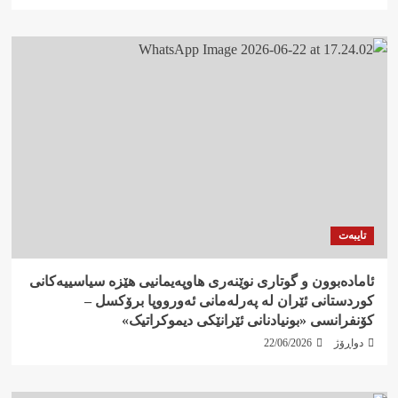
تایبەت
ئامادەبوون و گوتاری نوێنەری هاوپەیمانیی هێزە سیاسییەکانی
کوردستانی ئێران لە پەرلەمانی ئەورووپا برۆکسل –
کۆنفرانسی «بونیادنانی ئێرانێکی دیموکراتیک»
دواڕۆژ
22/06/2026