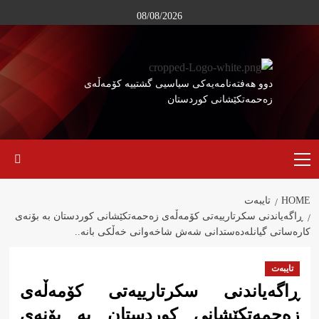
Ski
08/08/2026
t
conten
دوو هەفتەنامەیەکی سیاسیی گشتییە کۆمەڵەی
زەحمەتکێشانی کوردستان
Primary
Menu
HOME
تایبەت
ڕاگەیاندنی سکرتارییەتی کۆمەڵەی زەحمەتکێشانی کوردستان بە بۆنەی
کارەساتی گیانلەدەستدانی شەش شاخەوانی خەڵکی بانە..
تایبەت
ڕاگەیاندنی سکرتارییەتی کۆمەڵەی
زەحمەتکێشانی کوردستان بە بۆنەی