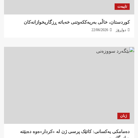
تایبەت
کوردستان، خاڵی بەریەککەوتنی خەباتە ڕزگاریخوازانەکان
دواڕۆژ
22/06/2026
ژنان
دەمامکی یەکسانی: کاتێک پرسی ژن لە «کردار»ەوە دەبێتە
«بازرگانی»