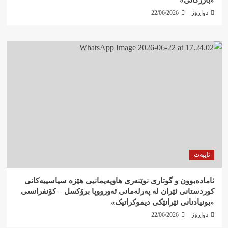
دواڕۆژ
22/06/2026
تایبەت
ئامادەبوون و گوتاری نوێنەری هاوپەیمانیی هێزە سیاسییەکانی
کوردستانی ئێران لە پەرلەمانی ئەورووپا برۆکسل – کۆنفرانسی
«بونیادنانی ئێرانێکی دیموکراتیک»
دواڕۆژ
22/06/2026