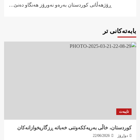
ڕۆژهەڵاتی کوردستان بەرەو نەورۆز هەنگاو دەنێ…
بابەتەکانی تر
تایبەت
کوردستان، خاڵی بەریەککەوتنی خەباتە ڕزگاریخوازانەکان
دواڕۆژ
22/06/2026