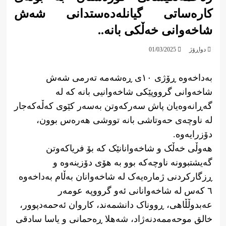
کارەساتی گیانلەدەستدانی شەش
شاخەوانی خەڵکی بانە..
دواڕۆژ
01/03/2025
بەداخەوە ڕۆژی ١٠ی ڕەشەمە تەرمی شەش
شاخەوانی گرووپێکی شاخەوانیی بانە کە لە
گەڕانەوەیان پاش سەرکەوتن بەسەر کێوی کەڵەکەجار
لە ناوچەی حەوتاشی بانە تووشی هەرەس بوون،
دۆزرایەوە.
هەوڵی خەڵک و شاخەوانانێک کە بۆ فریاکەوتن
گەیشتبوونە ناوچەکە بوو بە هۆی دۆزینەوە و
ڕزگارکردنی ژمارەیەک لە شاخەوانان بەڵام بەداخەوە
٦ کەس لە شاخەوانانی ئەو گرووپە عومەر
عەبدوڵڵاهی، ڕووناک دانشمەند، کاروان ئەحمەدپوور،
خالق موحەممەدنەژاد، شەهلا ڕەحمانی و یاسا سادقی