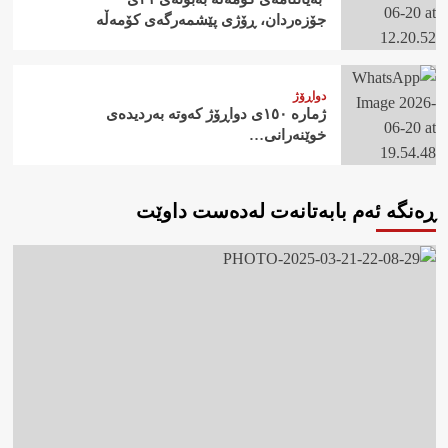
جۆزەردان، ڕۆژی پێشمەرگەی کۆمەڵە
دواڕۆژ
ژمارە ١٥٠ی دواڕۆژ کەوتە بەردیدەی
خوێنەرانی…
ڕەنگە ئەم بابەتانەت لەدەست داوێت