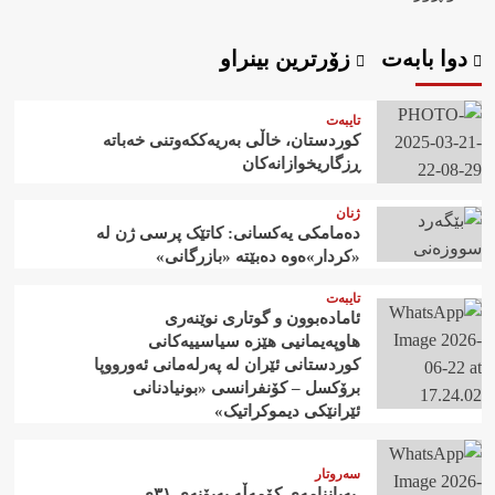
دوا بابەت
زۆرترین بینراو
تایبەت
کوردستان، خاڵی بەریەککەوتنی خەباتە
ڕزگاریخوازانەکان
ژنان
دەمامکی یەکسانی: کاتێک پرسی ژن لە
«کردار»ەوە دەبێتە «بازرگانی»
تایبەت
ئامادەبوون و گوتاری نوێنەری
هاوپەیمانیی هێزە سیاسییەکانی
کوردستانی ئێران لە پەرلەمانی ئەورووپا
برۆکسل – کۆنفرانسی «بونیادنانی
ئێرانێکی دیموکراتیک»
سەروتار
‍ بەیاننامەی کۆمەڵە بەبۆنەی ٣١ی