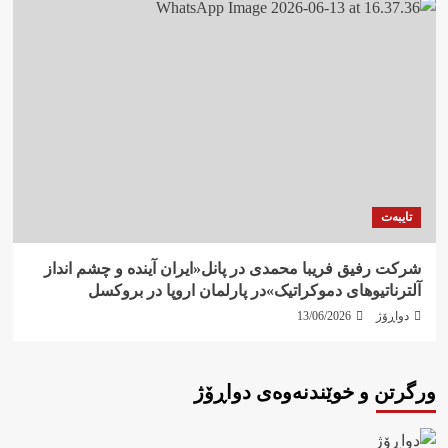
تایبەت
شرکت رفيق فریبا محمدی در پانل«ایران آیندە و چشم انداز
آلترناتیوهای دموکراتیک»در پارلمان اروپا در بروکسل
دواڕۆژ
13/06/2026
ورگرتن و خوێندنەوەی دواڕۆژ