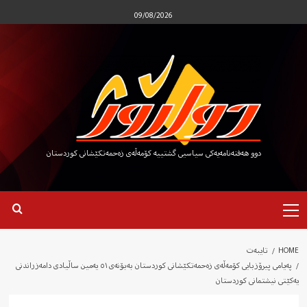
Ski
09/08/2026
t
conten
دوو هەفتەنامەیەکی سیاسیی گشتییە کۆمەڵەی زەحمەتکێشانی کوردستان
Primary
Menu
HOME
تایبەت
پەیامی پیرۆزبایی کۆمەڵەی زەحمەتکێشانی کوردستان بەبۆنەی ٥١ یەمین ساڵیادی دامەزراندنی
یەکێتی نیشتمانی کوردستان