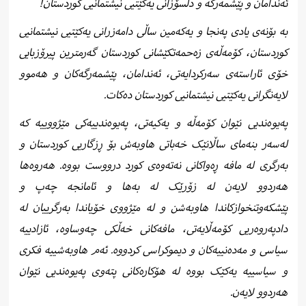
ئەندامان و پێشمەرگە و دڵسۆزانی یەکێتیی نیشتمانیی کوردستان!
لایەنگرانی یەکێتیی نیشتمانیی کوردستان دەکات.
هەردوو لایەن.