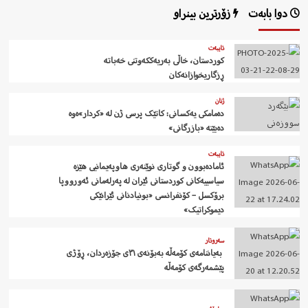
دوا بابەت
زۆرترین بینراو
تایبەت
کوردستان، خاڵی بەریەککەوتنی خەباتە
ڕزگاریخوازانەکان
ژنان
دەمامکی یەکسانی: کاتێک پرسی ژن لە «کردار»ەوە
دەبێتە «بازرگانی»
تایبەت
ئامادەبوون و گوتاری نوێنەری هاوپەیمانیی هێزە
سیاسییەکانی کوردستانی ئێران لە پەرلەمانی ئەورووپا
برۆکسل – کۆنفرانسی «بونیادنانی ئێرانێکی
دیموکراتیک»
سەروتار
‍ بەیاننامەی کۆمەڵە بەبۆنەی ٣١ی جۆزەردان، ڕۆژی
پێشمەرگەی کۆمەڵە