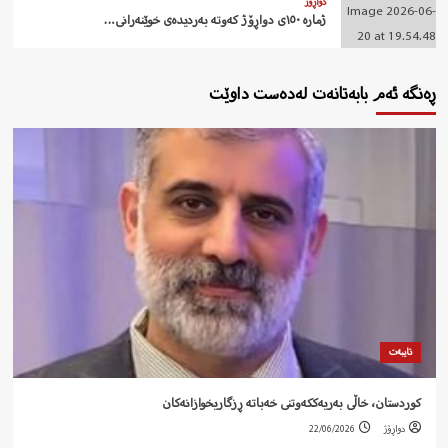
دواڕۆژ
ژمارە ١٥٠ی دواڕۆژ کەوتە بەردیدەی خوێنەرانی…
ڕەنگە ئەم بابەتانەت لەدەست داوێت
تایبەت
کوردستان، خاڵی بەریەککەوتنی خەباتە ڕزگاریخوازانەکان
دواڕۆژ
22/06/2026