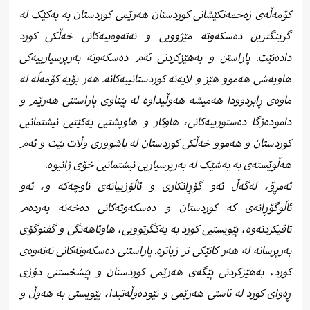
هەڵوێستەی بە بەشێک لە بەرپرسیاریی نیشتمانیی خۆی زانیوە.