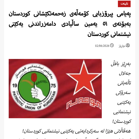
تایبەت
پەیامی پیرۆزبایی کۆمەڵەی زەحمەتکێشانی کوردستان
بەبۆنەی ٥١ یەمین ساڵیادی دامەزراندنی یەکێتی
نیشتمانی کوردستان
دواڕۆژ
02/06/2026
جەلال
تاڵەبانی
سەرۆکی
یەکێتیی
نیشتمانیی
کوردستان!
هەڤاڵانی هێژا لە سەرکردایەتیی یەکێتیی نیشتمانیی کوردستان!