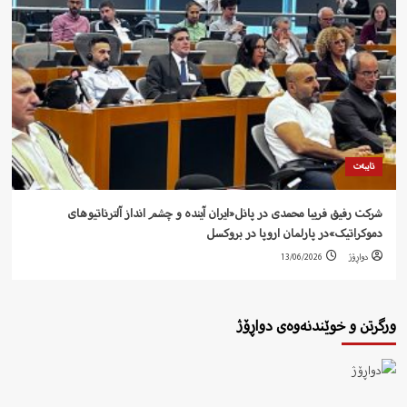
تایبەت
شرکت رفيق فریبا محمدی در پانل«ایران آیندە و چشم انداز آلترناتیوهای
دموکراتیک»در پارلمان اروپا در بروکسل
دواڕۆژ
13/06/2026
ورگرتن و خوێندنەوەی دواڕۆژ