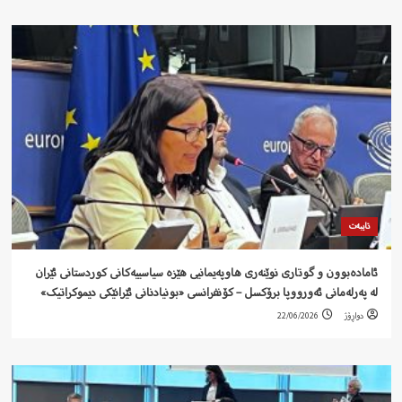
تایبەت
ئامادەبوون و گوتاری نوێنەری هاوپەیمانیی هێزە سیاسییەکانی کوردستانی ئێران
لە پەرلەمانی ئەورووپا برۆکسل – کۆنفرانسی «بونیادنانی ئێرانێکی دیموکراتیک»
دواڕۆژ
22/06/2026