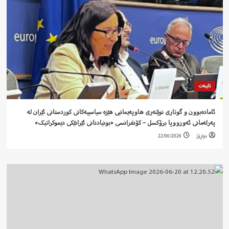
تایبەت
ئامادەبوون و گوتاری نوێنەری هاوپەیمانیی هێزە سیاسییەکانی کوردستانی ئێران لە
پەرلەمانی ئەورووپا برۆکسل – کۆنفرانسی «بونیادنانی ئێرانێکی دیموکراتیک»
دواڕۆژ
22/06/2026