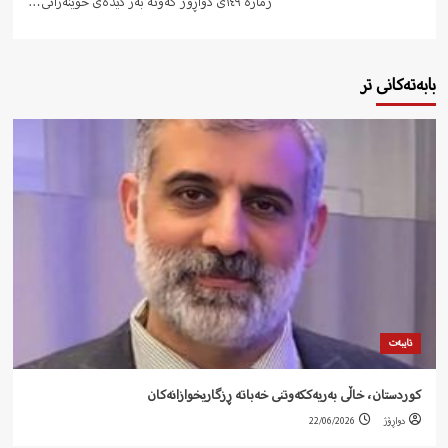
ژمارە ١٤٩ی دواڕۆژ کەوتە بەر دیدەی خوێنەرانی…
بابەتەکانی تر
تایبەت
کوردستان، خاڵی بەریەککەوتنی خەباتە ڕزگاریخوازانەکان
دواڕۆژ
22/06/2026