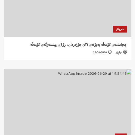
سەروتار
‍ بەیاننامەی کۆمەڵە بەبۆنەی ٣١ی جۆزەردان، ڕۆژی پێشمەرگەی کۆمەڵە
دواڕۆژ
21/06/2026