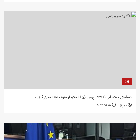
ژنان
دەمامکی یەکسانی: کاتێک پرسی ژن لە «کردار»ەوە دەبێتە «بازرگانی»
دواڕۆژ
22/06/2026