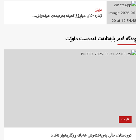
دواڕۆژ
ژمارە ١٥٠ی دواڕۆژ کەوتە بەردیدەی خوێنەرانی…
ڕەنگە ئەم بابەتانەت لەدەست داوێت
تایبەت
کوردستان، خاڵی بەریەککەوتنی خەباتە ڕزگاریخوازانەکان