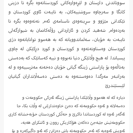
سووتاندنی دارستان و لێڕەوارەکانی کوردستانەوە بگرە تا دزینی
کانگا و سەرچاوە سروشتییەکان، بە تایبەت ئاوی کوردستان و
تێکدانی مێژوو و سڕینەوەی ناسنامەی ئەم نەتەوەوە بگرە تا
بەردەوام شەهید کردن و ئازاردانی رۆڵەکانمان بە شیوازگەلی
تایبەت بە خۆیان، سەلماندوویانە کە بە هەموو توانایانەوە دژی
کوردستان وەستاونەتەوە و کوردستان و کورد دڕکێکن لە چاوی
پیسیاندا. لە هیچ وڵاتێکی دنیا نەبووە و نییە کەسانێک کە بەدەستی
بەتاڵەوە بۆ پاراستنی ژینگە گیانی خۆیان دەخەنە مەترسییەوە و لە
بەرانبەر مەرگدا دەوەستنەوە بە دەستی دەسەڵاتداران گیانیان
لێبستێندرێ
دیارە کە لە هەموو وڵاتێکدا پاراستنی ژینگە ئەرکی حکوومەت و
دەسەلاتە و ئەوە حکوومەتە کە دەبێ خاوەندارێتی لە وڵات بکا، جا
ئەگەر ئەوە لە کوردستاندا ناکرێ و خەڵکی کوردستان خۆبەخشانە کاری
حکوومەتیش جێبەجێ دەکەن هۆکاریکی روون و ئاشکرای هەیە،
ئەویش ئەوەیە کە ئەم حکوومەتە باش دەزانێ کە ئەو داگیرکەرە و بۆ