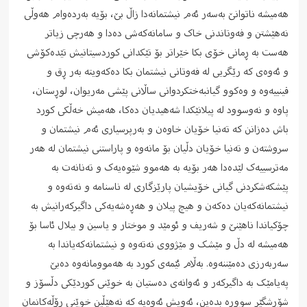
هەمیشە ناتوانێ بەسەر ئەم نیشتمانەدا زاڵ بێ، بۆیە بەردەوام هەوڵی
نەهێشتن و فەوتاندنی خاک و سامانەکەشی دەدا و هەرچی زیاتر
هەست بە ڕمانی خۆی بکا خێراتر بۆ تێکدانی کوردسیتانیش تێدەکۆشی
و ئەوەی کە رێگریی لە فەوتانی نیشتمان بکا دەکەویتە بەر ڕق و
قینییەوە و وەکوو گیانبەختکردوانی ساڵانی پێشی مەریوان، لوڕستان،
پاوە و نەوسوود لە پیلانێکدا شەهیدیان دەکا، هەمیش خەڵکی کورد
باش دەزانن کە تەنیا خۆیان خاوەن و بەرپرسیاری ئەم نیشتمان و
سروشتەن و تەنیا خۆیان دڵیان بۆ مانەوە و پاراستنی نیشتمان لە هەر
مەترسییەک لێدەدا هەر بۆیە بە هەموو شێوەیەک و تەنانەت بە
پێشکەشکردنی گیانی خۆیشیان پارێزگاری لە ناسنامە و نەتەوە و
نیشتمانەکەیان دەکەن و هیچ پیلان و هەڕەشەیەکی داگیرکەرانیش بە
چۆکیاندا ناهێنێ و شەریف و ئومێد و موختار و یاسین و بیلال ئاسا بۆ
هەمیشە لە دڵ و مێشک و مێژووی نەتەوە و نیشتمانەکەیاندا بە
سەربەرزی دەمێننەوە. بەڵام ئێمەی کورد بە هەموومانەوە دەبێ
پەیامێک بە داگیرکەر و ئەوانەی دەستیان بە خوێنی کوردێکی دڵسۆز و
شۆڕشگێڕ سوورە بدەین، ئەویش ئەوەیە کە نەهێڵین خوێنی ڕۆڵەکانمان