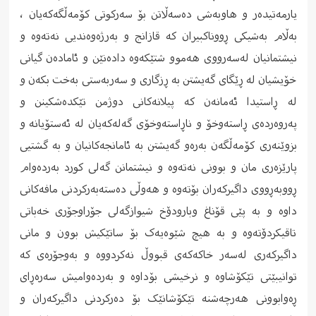
یارمەتیدەر و هاوبەشی دەسەڵاتن بۆ سەرکوتی کۆمەڵگەکەیان ،
بەڵام بەشیکی ڕووناکبیران کە قازانج و بەرژەوەندیی نەتەوە و
نیشتمانیان لەسەرووی هەموو شتێکەوە دادەنێن و ئامادەن گیانی
خۆیشیان لە ڕێگای گەیشتن بە ڕزگاری و سەربەستی بەخت بکەن و
لە ڕاستیدا ئەمانەن کە پیلانەکانی دوژمن تێکدەشکینن و
پەروەردەی ڕاستەوخۆ و ناڕاستەوخۆی گەلەکەیان لە ئەستۆیانە و
بزوێنەری کۆمەڵگەن بەرەو گەیشتن بە ئامانجەکانیان و بە گشتیی
پارێزەری مان و بوونی نەتەوە و نیشتمانن گەلی کورد بەردەوام
ڕووبەڕووی داگیرکەران بۆتەوە و هەوڵی دەستەبەرکردنی مافەکانی
داوە و بە پێی قۆناغ وبارودۆخ شیوازگەلی جۆراوجۆری خەباتی
تاقیکردۆتەوە و بە هیچ شێوەیەک بۆ ساتێکیش بوون و مانی
داگیرکەری لەسەر خاکەکەی قبووڵ نەکردووە و بەوجۆرەی کە
توانیبێتی تێکۆشاوە و نرخیشی بۆداوە و بەردەوامیش سەرەڕای
ڕەوابوونی هەرچەشنە تێکۆشانێک بۆ دەرکردنی داگیرکەران و