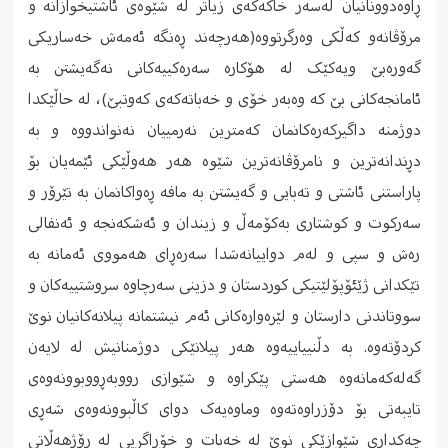
ڕاوەدوونانیان لەسەر خاکەکەی زیاتر لە شێوەی ئاشتیخوازانە و
مرۆڤانەو کەڵکی وەرگرتووە(هەرچەند ڕەنگە ئەمەش خەساریکی
گەورەبێ ویەکێک لە هۆکارە سەرەکییەکانی نەگەیشتن بە
ئامانجەکانی بێ کە وەبەر خۆی و خەباتەکەی کەوتبێ)، لە حاڵێکدا
دوژمنە داگیرکەرەکانمان کەمترین نەرمییان نەنواندووە و بە
دڕندانەترین و نامرۆڤانەترین شێوە هەر هەوڵێکی ئێمەیان بۆ
پاراستنی ئاشتی و تەبایی و گەیشتن بە مافە ڕەواکانمان بە تێرۆر و
سەرکوت و کوشتاری بەکۆمەڵ و زیندان و ئەشکەنجە و ئەنفالی
رەش و سپی و لەم دواییانەشدا سەرەڕای هەمووی ئەمانە بە
تێکدانی ژێئۆپۆلێتیکی کوردستان و دزینی سەرچاوە سروشتییەکان و
سووتاندنی دارستان و لێرەوارەکانی ئەم نیشتمانە پیلانەکانیان نوێ
کردۆتەوە. بە دڵنییاییەوە هەر پیلانێکی دوژمنانیش لە لایەن
گەلەکەمانەوە هەستی پێکراوە و شێوازی رووبەڕووبوونەوەی
تایبەتی بۆ دۆزراوەتەوە وماوەیەک دوای کاڵبوونەوەی شەڕی
چەکداری شێوازێکی نوێ لە خەبات و خۆڕاگریی لە ڕۆژهەڵاتی