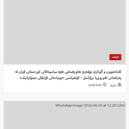
تایبەت
ئامادەبوون و گوتاری نوێنەری هاوپەیمانیی هێزە سیاسییەکانی کوردستانی ئێران لە
پەرلەمانی ئەورووپا برۆکسل – کۆنفرانسی «بونیادنانی ئێرانێکی دیموکراتیک»
دواڕۆژ
22/06/2026