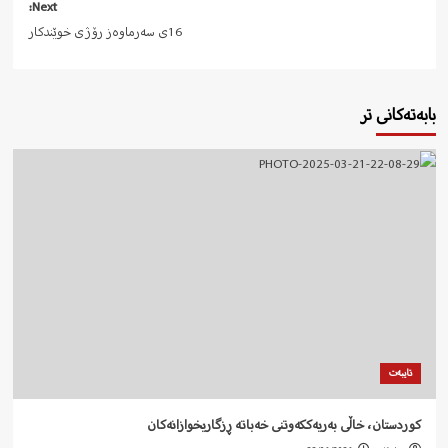
Next:
16ی سەرماوەز رۆژی خوێندکار
بابەتەکانی تر
تایبەت
کوردستان، خاڵی بەریەککەوتنی خەباتە ڕزگاریخوازانەکان