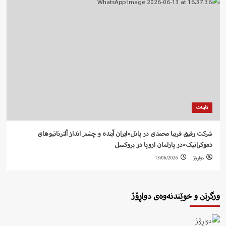
تایبەت
شرکت رفيق فریبا محمدی در پانل«ایران آیندە و چشم انداز آلترناتیوهای
دموکراتیک»در پارلمان اروپا در بروکسل
دواڕۆژ
13/06/2026
ورگرتن و خوێندنەوەی دواڕۆژ