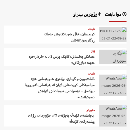
دوا بابەت
زۆرترین بینراو
تایبەت
کوردستان، خاڵی بەریەککەوتنی خەباتە
ڕزگاریخوازانەکان
ژنان
دەمامکی یەکسانی: کاتێک پرسی ژن لە «کردار»ەوە
دەبێتە «بازرگانی»
تایبەت
ئامادەبوون و گوتاری نوێنەری هاوپەیمانیی هێزە
سیاسییەکانی کوردستانی ئێران لە پەرلەمانی ئەورووپا
برۆکسل – کۆنفرانسی «بونیادنانی ئێرانێکی
دیموکراتیک»
سەروتار
‍ بەیاننامەی کۆمەڵە بەبۆنەی ٣١ی جۆزەردان، ڕۆژی
پێشمەرگەی کۆمەڵە