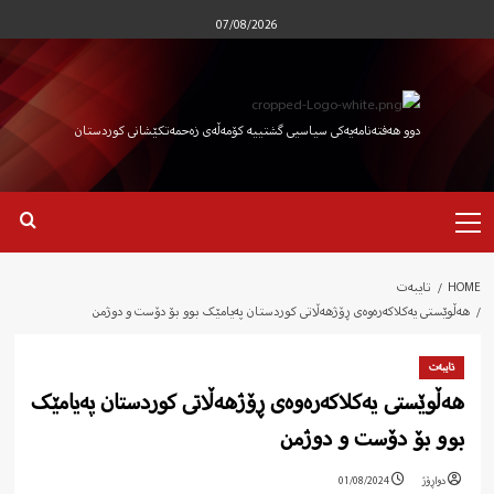
Ski
07/08/2026
t
conten
دوو هەفتەنامەیەکی سیاسیی گشتییە کۆمەڵەی زەحمەتکێشانی کوردستان
Primary
Menu
HOME
تایبەت
هەڵوێستی یەکلاکەرەوەی ڕۆژهەڵاتی کوردستان پەیامێک بوو بۆ دۆست و دوژمن
تایبەت
هەڵوێستی یەکلاکەرەوەی ڕۆژهەڵاتی کوردستان پەیامێک
بوو بۆ دۆست و دوژمن
دواڕۆژ
01/08/2024