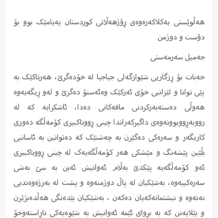
هەڵوێستی یەکلاکەرەوەی ڕۆژهەڵاتی کوردستان پەیامێک بوو بۆ
دۆست و دوژمن
جەمیل سەرمەستی
خەبات بۆ ڕزگاریی شێوازگەلی جیاجیا لە خۆدەگرێ، هەرتاکێک بە
پێی توانا و لێزانیی خۆی ئەرکێک وەئەستۆ دەگرێ و لەو ڕیگەیەوە
هەوڵی دەستەبەرکردنی مافەکانی دەدا، ئاشکرایە کە لە
رووبەڕووبوونەوەی داگیرکەراندا چینی ڕووناکبیری کۆمەڵگە دەوری
کاریگەر و سەرەکی دەگێرن بە چەشنێک کە دەتوانین بە ئاسانیی
بڵێین پێشەنگ و مێشکی هەر کۆمەڵگەیەک لە چینی ڕووناکبیری
ئەو کۆمەڵگەیە پێکدێ بەڵام ئەوانیش ئەبن بە سێ بەشی
سەرەکییەوە، بەشێکیان لە پاڵ دوژمنەوە و پشت لە بەرژەوەندیی
نەتەوە و نیشتمانەکەیان دەکەن ، بەشێکیان بێدەنگی هەڵدەبژێرن
و بێلایەنن کە بە بڕوای ئێمە ئەوانیش بە شێوەیەکی ناڕاستەوخۆ