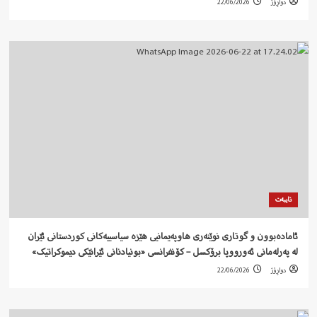
دواڕۆژ
22/06/2026
تایبەت
ئامادەبوون و گوتاری نوێنەری هاوپەیمانیی هێزە سیاسییەکانی کوردستانی ئێران
لە پەرلەمانی ئەورووپا برۆکسل – کۆنفرانسی «بونیادنانی ئێرانێکی دیموکراتیک»
دواڕۆژ
22/06/2026