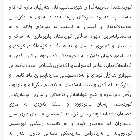
کوردستاندا سەریهەڵدا و هێزەسیاسییەکان هەوڵیان داوە کە ئەو
خەباتە بە هەموو شیوەکان ببووژێتەوە و هەوڵ و تێکۆشانی
هەمەلایەنەتر و گشتیی بە تایبەت لە نێوخۆی وڵاتدا و بە
مەدەنییانەترین شێوە خەڵکی کوردستان پارێزگاری لە خەک و
نیشتمان و کەلتوور و زمان و فەرهەنگ و کۆمەڵگەی کوردی و
ناسنامەی خۆیان بکەن و بە تێچوویەکی کەمترەوە بتوانین بگەین بە
ئامانجەکانمان، بەڵام لە بەرانبەردا کۆماری ئیسلامی مەدەنیانەترین
شیوازی هەوڵی ئێمەی بۆ بەدەستهێنانی سەرەتاییترین مافەکانمان و
پارێزگاری لە گەل و نیشتمانەکەمان بە ئێعدام، گوللـە و بارووت
وڵام داوەتەوە و هیچ پێوانەیەکی ئەخلاقی و مرۆیی بۆسەرکوتی
کوردستان ڕەچاو نەکردووە و نایکا. ئەوەی لە ماوی
دەسەڵاتدارییاندا بەرپرسانی کۆماری ئیسلامیی و سپای تێرۆریستی
پاسداران لە هەمبەر کورد و بە تایبەت ژینگەی کوردستان
کردوویانە و بەردەوامن سەرنجیکی تایبەتی دەوێ. هەر لە