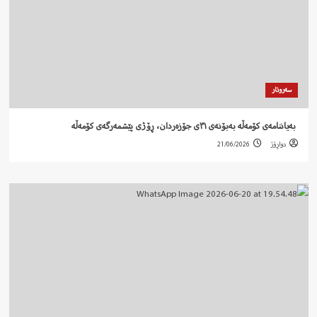
سەروتار
‍ بەیاننامەی کۆمەڵە بەبۆنەی ٣١ی جۆزەردان، ڕۆژی پێشمەرگەی کۆمەڵە
دواڕۆژ
21/06/2026