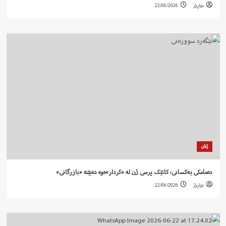
دواڕۆژ
22/06/2026
ژنان
دەمامکی یەکسانی: کاتێک پرسی ژن لە «کردار»ەوە دەبێتە «بازرگانی»
دواڕۆژ
22/06/2026