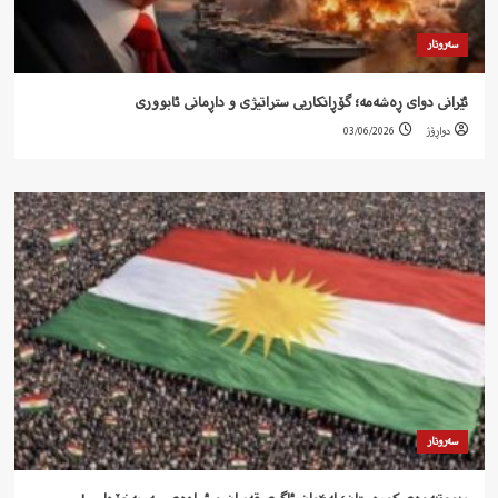
سەروتار
ئێرانی دوای ڕەشەمە؛ گۆڕانکاریی ستراتیژی و داڕمانی ئابووری
دواڕۆژ
03/06/2026
سەروتار