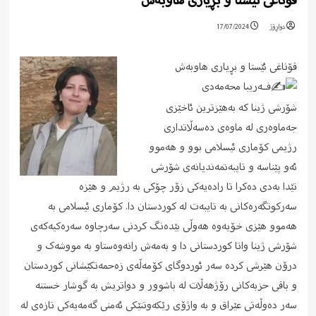
قۆناغی ئێستا و بڕیاری هاوبەش
دواڕۆژ
17/07/2024
قۆناغی ئێستا و بڕیاری هاوبەش
فــەریبا محەمەدی
شۆرشی ژینا کە بەهێزترین ئاخێزی
جەماوەری لە ماوەی دەسەڵاتداری
رژیمی کۆماری ئیسلامی بوو و هەموو
ئەو پێناسە و تایبەتمەندیانەی شۆرشی
تێدا بەدی دەکرا تا رادەیەکی زۆر چۆکی بە رژیم و هێزە
سەرکوتگەرەکانی بە تایبەت لە کوردستان دا. کۆماری ئیسلامی بە
هەموو هێزی خۆیەوە هەوڵی بێدەنگ کردنی سەرچاوە سەرەکیەکەی
شۆرشی ژینا واتا کوردستانی دا و بەمەش رانەوەستاو بە مووشەک و
درۆن هێرشی کردە سەر ئوردوگای کۆمەڵەی زەحمەتکێشانی کوردستان
و باقی حزبەکانی رۆژهەڵات لە باشوور و دواتریش بە گوشار خستنە
سەر دەوڵەتی عێراق و بە واژۆی رێکەوتنێکی ئەمنی گەمەیەکی تازەی لە