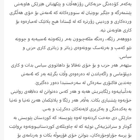
یەکەم کۆدەنگی حزبەکانی رۆژهەڵات و پێکهێنانی هێزێکی هاوبەشی
پێشمەرگە و جێگیر بوونیان لە سنوورەکانە کە ئەمەش بۆ خۆی هەڵگری
وردەکاری و وردبینی زۆرترە کە لە ئێستادا هیچ پلانێک لەمبارەوە بۆ
کاری هاوبەش نیە.
دووهەم رێگە، رەنگە ملکەچبوون بەم رێکەوتنە ئەمنییەیە و چوونە
نێو کەمپ و بەرتەسک بوونەوەی زیاتر و زیاتری کاری حزبی و
سیاسی.
سێهەم هەر حزب و بۆ خۆی تەقالا بۆ داهاتووی سیاسی بدات و کاری
دیپلۆماسی و راگەیاندن لە دەرەوەی وڵات بگرێتە بەر کە ئەمەش
چەندین فاکتۆری سەرەکی لە سەرخستنیدا دەور دەگێرێ.
بەدڵنیاییەوە رێگایتریش هەیە و هەر کەس دەتوانێ لە دەلاقەی روانینی
خۆیەوە پێشنیاری بکات. بەڵام هەر رێگا و پلانێکمان هەبێ تەنیا و تەنیا
بە یەکدەنگی و یەکریزی لایەنەکان دەکرێت و بەس.
جارێکی دی جەخت کردنەوە لەوە پێویستە: کە کوردستان پێویستی بە
گوتار و ستراتیژییەکی نوێیە کە لە چاویلکەی کوردستانیبوونەوە بڕوانێت
بۆ پرسە جۆراوجۆرەکان، بتوانێ خۆی فۆرموڵە بکات و بەرنامەی بۆ