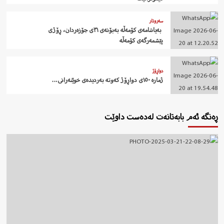
سەروتار
‍ بەیاننامەی کۆمەڵە بەبۆنەی ٣١ی جۆزەردان، ڕۆژی
پێشمەرگەی کۆمەڵە
دواڕۆژ
ژمارە ١٥٠ی دواڕۆژ کەوتە بەردیدەی خوێنەرانی…
ڕەنگە ئەم بابەتانەت لەدەست داوێت