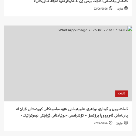
دەمامکی یەکسانی: کاتێک پرسی ژن لە «کردار»ەوە دەبێتە «بازرگانی»
دواڕۆژ
22/06/2026
تایبەت
ئامادەبوون و گوتاری نوێنەری هاوپەیمانیی هێزە سیاسییەکانی کوردستانی ئێران لە
پەرلەمانی ئەورووپا برۆکسل – کۆنفرانسی «بونیادنانی ئێرانێکی دیموکراتیک»
دواڕۆژ
22/06/2026