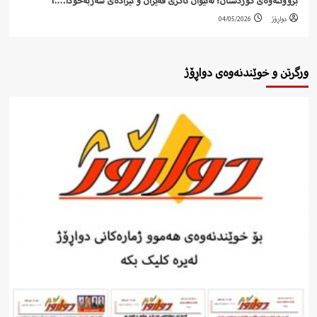
بزووتنەوەی کوردستان؛ لەنێوان ئاگری قەیران و ئیرادەی سەربەخۆدا….!
دواڕۆژ
04/05/2026
ورگرتن و خوێندنەوەی دواڕۆژ