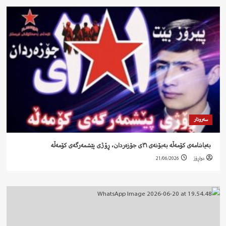
سەروتار
‍ بەیاننامەی کۆمەڵە بەبۆنەی ٣١ی جۆزەردان، ڕۆژی پێشمەرگەی کۆمەڵە
دواڕۆژ
21/06/2026