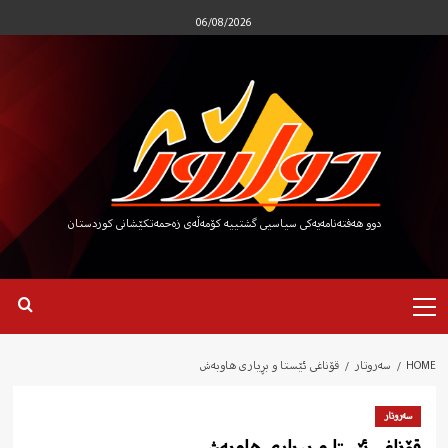
Ski
06/08/2026
t
conten
دوو هەفتەنامەیەکی سیاسیی گشتییە کۆمەڵەی زەحمەتکێشانی کوردستان
Primary
Menu
HOME
سەروتار
قۆناغی ئێستا و بڕیاری هاوبەش
سەروتار