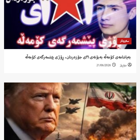
سەروتار
‍ بەیاننامەی کۆمەڵە بەبۆنەی ٣١ی جۆزەردان، ڕۆژی پێشمەرگەی کۆمەڵە
دواڕۆژ
21/06/2026