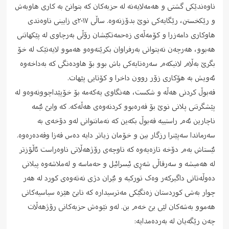
ناوەندێکی گشتی و هەمەلایەنە لە حزبەکان کە بتوانێ بە کاری هاوبەش
و رێکخستن، رێگایەکی نوێ بدۆزنەوە. ساڵی ٢٠١٧ی زایینی ناوەندی
هاوکاری دامەزرا و کۆمەڵەی زەحمەتکێشان رۆڵی بەرچاوی لە پێکهاتنی
هەبوو، هەرچەن نەیتوانی بەرفراوان بکرێتەوەو هەموو لایەنێک لە خۆ
بگرێ بەڵام لانیکەم سەرەتایەکی باش بوو بۆ هاودەنگی کە بەداخەوە
ئەویش بە هۆکاری زۆر روون داخرا و کۆتایی پێهات.
قەبوڵ کردنی هەڵە و شکست، هەنگاوی یەکەمە بۆ خۆپێداچوونەوەو لە
پێشگرتنی پلانی نوێ بۆ قەرەبوو کردنەوەی هەڵەکە. کە وابێ ئێمە
ناچارین ئەم راستییە قەبوڵ بکەین کە نەمانتوانی لەو دۆخەی بە
سەرماندا سەپێنرا رزگار بین و خۆمان زیاتر دایە دەس قەزا وقەدەرەوە.
ئێستاش بەم دۆخە تازەیەوە کە ناوچەی رۆژهەڵاتی ناوەراست ئاڵۆزتر
لە هەمیشە و سەرقاڵی شەڕی ئیسرائیل و حەماسە و لەملاشەوە پیلانی
دەوڵەتانی داگیرکەر وەک تورکیە و ئێران دژی نەتەوەی کورد لە هەر
چوار بەشی کوردستان زەنگێکی مەترسیدارە کە نابێ هێزە سیاسیەکانی
هەموو بەشەکان لێی بێ خەم بن. لەو نێوەش حزبەکانی رۆژهەڵات
چەن رێگەیان لە بەردەمدایە: