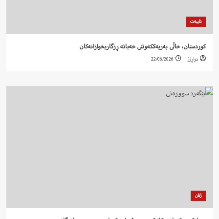
تایبەت
کوردستان، خاڵی بەریەککەوتنی خەباتە ڕزگاریخوازانەکان
دواڕۆژ
22/06/2026
ژنان