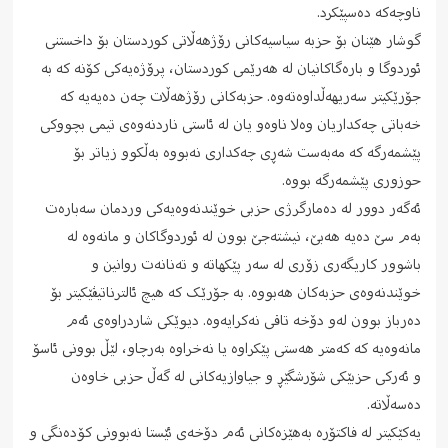
ناوچەکە دەسپێکرد.
گوشار هێنان بۆ حزبە سیاسیەکانی رۆژهەڵاتی کوردستان بۆ داخستنی
ئوردوگا و بارەگاکانیان لە هەرێمی کوردستان، پرۆژەیەکی کۆنە کە بە
جۆرێکیتر سەریهەڵداوەتەوە. حزبەکانی رۆژهەڵات چەن دەیەیە کە
خەباتی چەکداریان وەلا ناوەو یان لە ئاستی ناردنەوەی تیمی بچووکی
پێشمەرگە کە مەبەست شەڕی چەکداری نەبووە بەڵکوو زیاتر بۆ
حوزوری پێشمەرگە بووە.
ئەگەر دوور لە دەمارگرژی حزبی خوێندنەوەیەکی وردمان سەبارەت
بەم سێ دەیە هەبێ، نیشتەجێ بوون لە ئوردوگاکان و مانەوە لە
باشوور کاریگەری زۆری لە سەر پێکهاتە و تەنانەت روانین و
خوێندنەوەی حزبەکان هەبووە. بە جۆرێک کە هیچ ئالترناتیڤێکیتر بۆ
دەرباز بوون لەو دۆخە تاقی نەکرایەوە. دیوێکی شاردراوەی ئەم
مانەوەیە کە کەمتر هەستی پێکراوە یا نەخراوە بەرچاو، لێڵ بوونی ئاسۆ
و ئەرکی حزبێکی شۆرشگێڕ و جیاوازیەکانی لە گەڵ حزبی خاوەن
دەسەڵاتە.
یەکێکیتر لە فاکتۆرە بەهێزەکانی ئەم دۆخەی ئێستا نەبوونی کۆدەنگی و