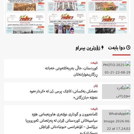
دوا بابەت
زۆرترین بینراو
تایبەت
کوردستان، خاڵی بەریەککەوتنی خەباتە
ڕزگاریخوازانەکان
ژنان
دەمامکی یەکسانی: کاتێک پرسی ژن لە «کردار»ەوە
دەبێتە «بازرگانی»
تایبەت
ئامادەبوون و گوتاری نوێنەری هاوپەیمانیی هێزە
سیاسییەکانی کوردستانی ئێران لە پەرلەمانی ئەورووپا
برۆکسل – کۆنفرانسی «بونیادنانی ئێرانێکی
دیموکراتیک»