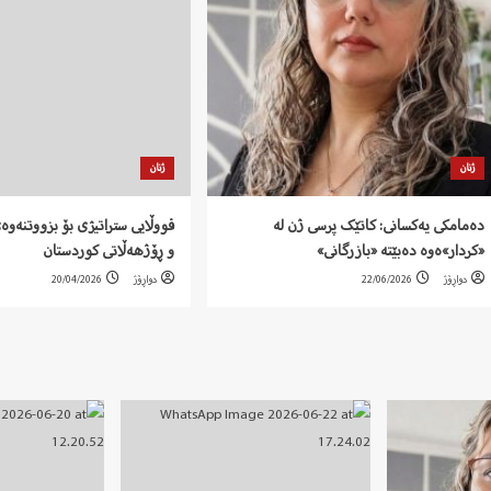
ژنان
ژنان
دەمامکی یەکسانی: کاتێک پرسی ژن لە
قووڵایی ستراتیژی بۆ بزووتنەوەی
«کردار»ەوە دەبێتە «بازرگانی»
و ڕۆژهەڵاتی کوردستان
دواڕۆژ
22/06/2026
دواڕۆژ
20/04/2026