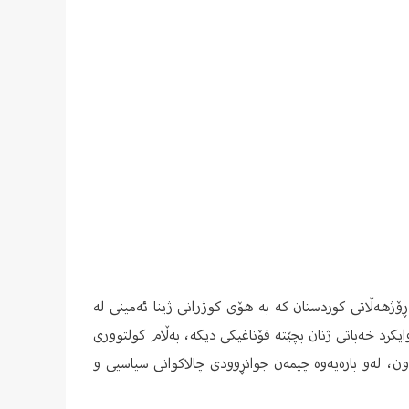
ۆژهەڵاتی کوردستان کە بە هۆی کوژرانی ژینا ئەمینی لە
ە وایکرد خەباتی ژنان بچێتە قۆناغیکی دیکە، بەڵام کولتووری
، لەو بارەیەوە چیمەن جوانڕوودی چالاکوانی سیاسیی و