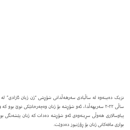
نزیک دەبینەوە لە ساڵیادی سەرهەڵدانی شۆڕشی “ژن ژیان ئازادی” لە ڕ
ساڵی ٢٠٢٢ سەریهەڵدا، ئەو شۆڕشە بۆ ژنان وەچەرخانێکی نوێ بوو ک
پیاوسالاری هەوڵی سڕینەوەی ئەو شۆڕشە دەدات کە ژنان پێشەنگی بوون
بواری مافەکانی ژنان بۆ ڕۆژنیوز دەدوێت.