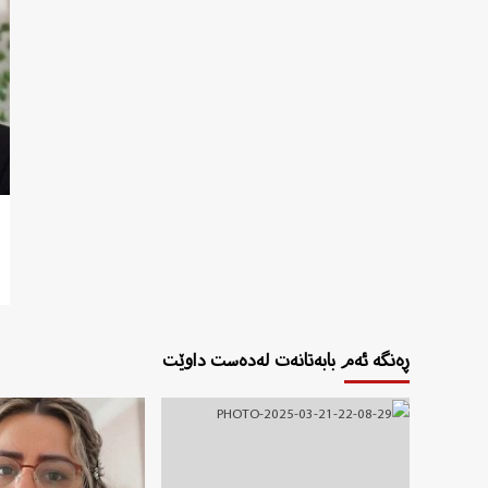
ڕەنگە ئەم بابەتانەت لەدەست داوێت