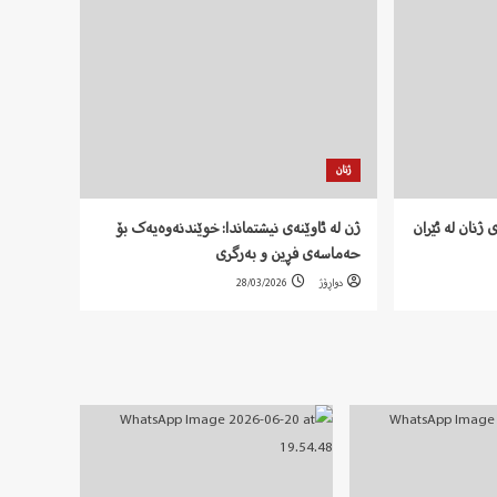
ژنان
 ژنان لە ئێران
ژن لە ئاوێنەی نیشتماندا: خوێندنەوەیەک بۆ
حەماسەی فڕین و بەرگری
دواڕۆژ
28/03/2026