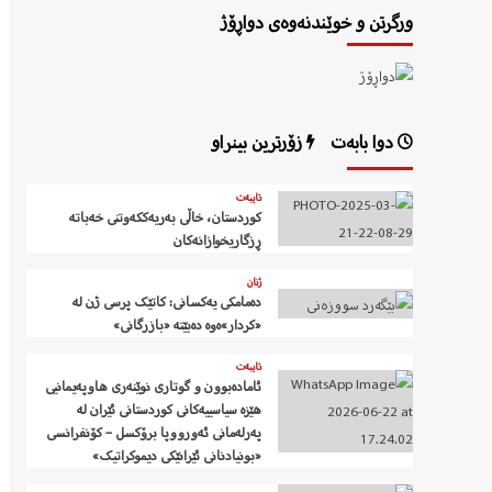
ورگرتن و خوێندنەوەی دواڕۆژ
دوا بابەت
زۆرترین بینراو
تایبەت
کوردستان، خاڵی بەریەککەوتنی خەباتە
ڕزگاریخوازانەکان
ژنان
دەمامکی یەکسانی: کاتێک پرسی ژن لە
«کردار»ەوە دەبێتە «بازرگانی»
تایبەت
ئامادەبوون و گوتاری نوێنەری هاوپەیمانیی
هێزە سیاسییەکانی کوردستانی ئێران لە
پەرلەمانی ئەورووپا برۆکسل – کۆنفرانسی
«بونیادنانی ئێرانێکی دیموکراتیک»