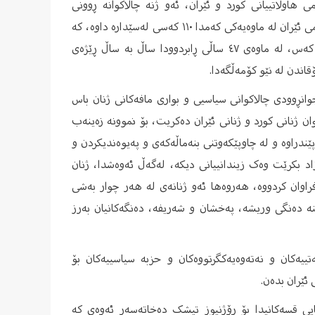
ی هاوڵاتییانی کورد و ئێران، ئەو ژنە چالاکوانە ڕوونی
دەکاتەوە، دوای شەڕی ١٢ ڕۆژەی نێوان ئێران و ئیسرائیل، کۆماری ئیسلامی ئێران لە ماوەیەکی کەمدا ١١٠ کەسی لەسێدارە داوە، کە
لە سەرەتای ئەمساڵەوە تا ئێستا ڕێژەی لەسێدارەدان گەیشتووەتە ٨٤١ کەس، لە ماوەی ٤٧ ساڵی ڕابردوودا ساڵ بە ساڵ ڕێژەی
قاندن لە نێو کۆمەڵگەدا.
وانڕوودی چالاکوانی سیاسیی و بواری مافەکانی ژنان باس
ان ژنانی کورد و ژنانی ئێران دەکریت، بۆ نموونە زەینەب
سەردا سەپێندراوە و لە چاوپێکەوتنی بنەماڵەکەی و پەیوەندیکردن و
زاد بکرێت وەک زیندانییانی دیکە، لەگەڵ ئەوەشدا، ژنان
راوان کردووە، هەروەها ئەو ژنانەی لە هەر چوار بەشی
نە دەنگی وریشە، پەخشان و شەریفە، دەنگەکانیان بەرز
ەتییەکان و نەتەوەیەکگرتووەکان و حزبە سیاسییەکان بۆ
 ئێران بدەن.
ایی قسەکانیدا بۆ ڕۆژنیوز تیشک دەخاتەسەر ئەوەی کە