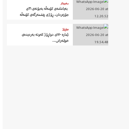
سەروتار
‍ بەیاننامەی کۆمەڵە بەبۆنەی ٣١ی
جۆزەردان، ڕۆژی پێشمەرگەی کۆمەڵە
دواڕۆژ
ژمارە ١٥٠ی دواڕۆژ کەوتە بەردیدەی
خوێنەرانی…