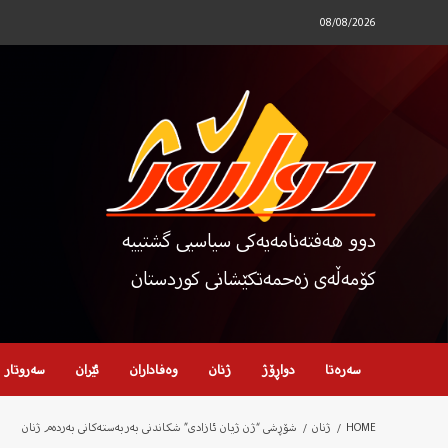
Ski
08/08/2026
t
conten
دوو هەفتەنامەیەکی سیاسیی گشتییە
کۆمەڵەی زەحمەتکێشانی کوردستان
سەرەتا
دواڕۆژ
ژنان
وەفاداران
ئێران
سەروتار
HOME
ژنان
شۆڕشی “ژن ژیان ئازادی” شکاندنی بەربەستەکانی بەردەم ژنان