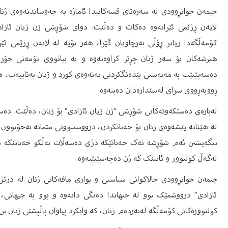
چیمەن جوانڕوودی لە سەرەتای قسەکانیدا ئاماژە بە چەوساندنەوەی ژنا
لایەن ڕژێمی ئێرانەوە دەکات و دەڵێت: دوای شۆڕشی ژن ژیان ئازاد
کۆمەڵگەدا زیاتر ڕۆڵی بەرچاویان گێرا، هەر بۆیە لە لایەن ڕژێمی ئێرا
هیرشەکان بۆ سەر ژنان چڕتر کراوەتەوە و بە بیانووی تۆمەتی جۆراو
دەسەپێنێت بە مەبەستی بێدەنگکردنی نەتەوەی کورد و ژنان بەتایبەت، هە
ڕووبەڕووی سزای لەسێدارەدان دەبنەوە.
لەبارەی دەستکەوتەکانی شۆڕشی “ژن ژیان ئازادی” بۆ ژنان، دەڵێت: دەست
لە هێنانە پێشەوەی ژنان بۆ خەباتکردن، درووستبوونی متمانە بەخۆبوون،
تیگەیشتن ئەم شۆڕشە نەک خەباتێکە دژی دەسەڵات بەڵکو خەباتێکە بە
لەگەڵ کولتوور و ئاینێک کە ژن دەچەسێنێتەوە.
چیمەن جوانڕوودی چالاکوانی سیاسیی و بواری مافەکانی ژنان لە درێ
ئازادی” درووشمێک بوو لە جیهاندا دەنگی دایەوە و بوو بە جیهانی
کولتوورەکانی کۆمەڵگە لەبەردەم ژنان، کە وایکرد پیاوان پاڵپشتی ژنان بن