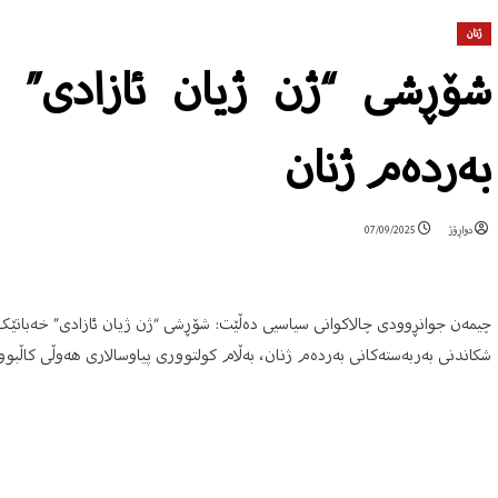
ژنان
شۆڕشی “ژن ژیان ئازادی” ش
بەردەم ژنان
دواڕۆژ
07/09/2025
چیمەن جوانڕوودی چالاکوانی سیاسیی دەڵێت: شۆڕشی “ژن ژیان ئازادی” خەباتێک
شکاندنی بەربەستەکانی بەردەم ژنان، بەڵام کولتووری پیاوسالاری هەوڵی کاڵبو