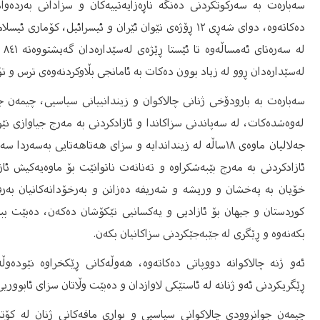
سەبارەت بە سەرکوتکردنی دەنگە ناڕەزایەتییەکان و سزادانی بەردەوام
لەسێدارەدان ڕوو لە زیاد بوون دەکات بە ئامانجی بڵاوکردنەوەی ترس و تۆ
سەبارەت بە بارودۆخی ژنانی چالاکوان و زیندانییانی سیاسیی، چیمەن ج
لەوەشدەکات، لە سەپاندنی سزاکاندا و ئازادکردنی بە مەرج جیاوازی نێو
جەلالیان ماوەی‌ ١٨ساڵە لە زینداندایە و سزای هەتاهەتایی بە
ئازادکردنی بە مەرج بێبەشکراوە و تەنانەت ناتوانێت بۆ ماوەیەکیش ئا
خۆیان بە پەخشان و وریشە و شەریفە دەزانن و بەرخۆدانەکانیان بەرف
کوردستان و جیهان بۆ ئازادیی و یەکسانیی تێکۆشان دەکەن، دەبێت بب
بکەنەوە و ڕێگری لە جێبەجێکردنی سزاکانیان بکەن.
ئەو ژنە چالاکوانە دووپاتی دەکاتەوە، هەوڵەکانی ڕێکخراوە نێودەوڵ
ڕێگریکردنی ئەو ژنانە لە ئاستێکی لاوازدان و دەبێت وڵاتان سزای ئابووریی
چیمەن جوانڕوودی چالاکوانی سیاسیی و بواری مافەکانی ژنان لە کۆت