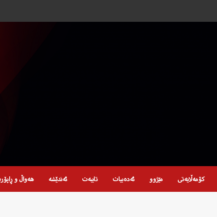
کۆمەڵایەتی
مێژوو
ئەدەبیات
تایبەت
ئەندێشە
هەواڵ و ڕاپۆر