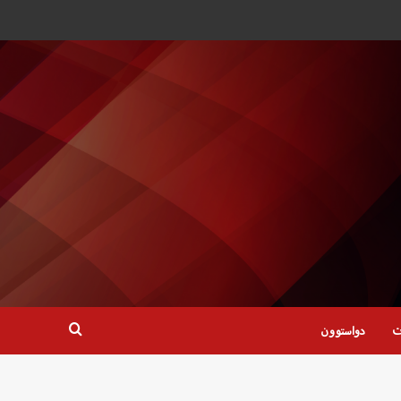
ت
دواستوون