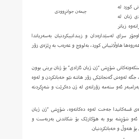
نی کورد لە
چیمەن جوانڕوودی
ی ژنان لە
نەوە زیاتر
جۆر سزای لەسێدارەدان و زیندانییکردنیان بەسەریاندا
روەها هاوڵاتییانی کورد، بەلووچ و عەرەب بە ڕێژەی زۆر
کەوتەکانی شۆڕشی “ژن ژیان ئازادی” بۆ ژنان بریتی بوون
 جگە لەوەش گەنجانێکی زۆر هاتنە نێو خەباتکردن و لەوە
رامبەر ئەو ستەمە زۆرانەی لە ژن دەکرێت و شەڕکردنە
ژەی قسەکانیدا جەخت لەوە دەکاتەوە، شۆڕشی “ژن ژیان
، ئەو شۆڕشە بوو بە هۆکارێک بۆ شکاندنی بەربەست و
 بۆ هەوڵ و خەباتکردنیان.