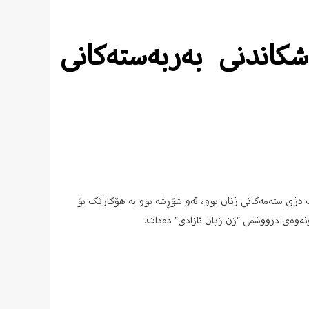
کاندنی بەربەستەکانی
 دژی ستەمەکانی ژنان بوو، ئەو شۆڕشە بوو بە هۆکارێک بۆ
ونەوەی درووشمی “ژن ژیان ئازادی” دەدات.