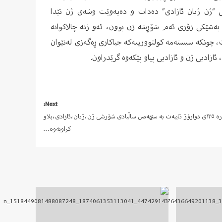
ی “ژن ژیان ئازادی” دەدات و دەیەوێت وشەی ژن تێدا
 بەشێکی زۆری ئەم شۆڕشە ژن بوون، ئەو ژنە چالاکوانە
، چونکە سیستەمە کولتوورییەکە جیاکاری ڕەگەزی لەنێوان
ئازادیی ژن و ئازادیی پیاو پێکەوە گرێدراون.
Next:
ژمارە ١٣٥ی دوارۆژ تایبەت بە سێهەمین ساڵیادی شۆرشی ژن،ژیان،ئازادی،بلاو
کراویەوە…