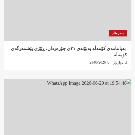
سەروتار
‍ بەیاننامەی کۆمەڵە بەبۆنەی ٣١ی جۆزەردان، ڕۆژی پێشمەرگەی
کۆمەڵە
دواڕۆژ
21/06/2026