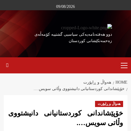
Ski
09/08/2026
t
conten
دوو هەفتەنامەیەکی سیاسیی گشتییە کۆمەڵەی
زەحمەتکێشانی کوردستان
Primary
Menu
HOME
هەواڵ و ڕاپۆرت
خۆپێشاندانی کوردستانیانی دانیشتووی وڵاتی سویس….
هەواڵ و ڕاپۆرت
خۆپێشاندانی کوردستانیانی دانیشتووی
وڵاتی سویس….