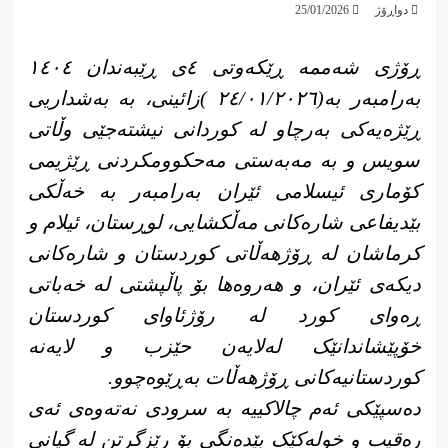
دواڕۆژ
25/01/2026
ڕۆژی شەممە ڕێکەوتی ٤ی ڕێبەندان ١٤٠٤
بەرامبەر بە(٢٤/٠١/٢٠٢٦ )زائینی، بە بەشداریی
ڕێژەیەکی بەرچاو لە کوردانی نیشتەجێی وڵاتی
سویس و بە مەبەستی مەحکوومکردنی ڕێژیمی
کۆماری ئیسلامی ئێران بەرامبەر بە خەڵکی
بێدیفاعی شارەکانی مەڵکشایی، لوڕستان، ئیلام و
کرماشان لە ڕۆژهەڵاتی کوردستان و شارەکانی
دیکەی ئێران، و هەروەها بۆ پاڵپشتی لە خەباتی
ڕەوای کورد لە رۆژئاوای کوردستان
خۆپێشاندانێک لەلایەن حێزب و لایەنە
كوردستانیەكانی ڕۆژهەڵات بەڕێوەچوو.
دەسپێکی ئەم چالاکییە بە سرودی نەتەوەی ئەی
رەقیب و خولەکێک بێدەنگی بۆ رێزگرتن لە گیانی