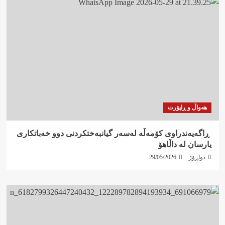
هەواڵ و ڕاپۆرت
‍ ڕاگەیەندراوی کۆمەڵە لەسەر گیانبەختکردنی دوو خەباتکاری
یارسان لە داڵاهۆ
دواڕۆژ
29/05/2026