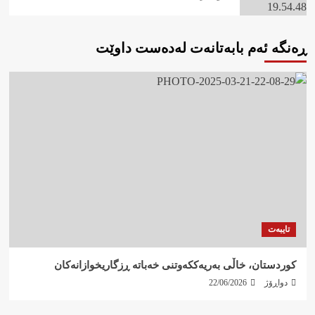
ڕەنگە ئەم بابەتانەت لەدەست داوێت
تایبەت
کوردستان، خاڵی بەریەککەوتنی خەباتە ڕزگاریخوازانەکان
دواڕۆژ
22/06/2026