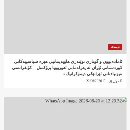
تایبەت
ئامادەبوون و گوتاری نوێنەری هاوپەیمانیی هێزە سیاسییەکانی
کوردستانی ئێران لە پەرلەمانی ئەورووپا برۆکسل – کۆنفرانسی
«بونیادنانی ئێرانێکی دیموکراتیک»
دواڕۆژ
22/06/2026