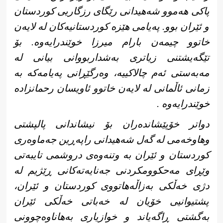
پاکی هەموو شەهیدانی رێگای رزگاریی کوردستان
و ئێران بوو. پەیامی هێزە كوردستانیەكان لە لایەن
خاتوو چیمەن بارام میرزا خوێندرایەوە. بۆ
تێگەیشتنی زیاتری بەشداربووانی بیانی لە
مەبەستی ئەم چالاکییە، وەرگێڕانی پەیامەكە بە
زمانی ئاڵمانی لە لایەن خاتوو ئاویسان رحمانزادە
خوێندرایەوە .
دواتر خۆپێشاندەران بۆ نیشاندانی پالپشتی
وهاوخەمی لە گەل شەهیدانی راپەڕین جەماوەری
کوردستان و ئێران بە وتنەوەی دروشمی تایبەتی
وێڕای مەحکوومکردنی جەنایەتەکانی ڕێژیم لە
دژی خەڵکی بەزاڵەهاتووی کوردستان و ئێران،
پشتیوانیی خۆیان لە خەباتی خەڵکی ئێران
بەگشتی ڕاگەیاند و خوازیاری بەهاناوەچوونی