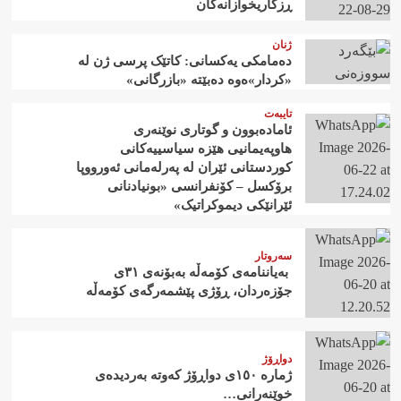
ڕزگاریخوازانەکان
ژنان
دەمامکی یەکسانی: کاتێک پرسی ژن لە
«کردار»ەوە دەبێتە «بازرگانی»
تایبەت
ئامادەبوون و گوتاری نوێنەری
هاوپەیمانیی هێزە سیاسییەکانی
کوردستانی ئێران لە پەرلەمانی ئەورووپا
برۆکسل – کۆنفرانسی «بونیادنانی
ئێرانێکی دیموکراتیک»
سەروتار
‍ بەیاننامەی کۆمەڵە بەبۆنەی ٣١ی
جۆزەردان، ڕۆژی پێشمەرگەی کۆمەڵە
دواڕۆژ
ژمارە ١٥٠ی دواڕۆژ کەوتە بەردیدەی
خوێنەرانی…