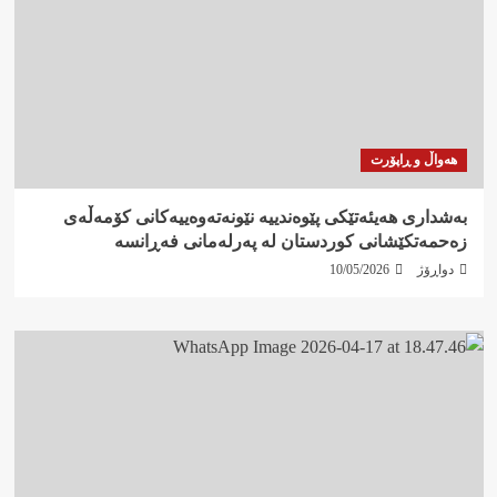
هەواڵ و ڕاپۆرت
بەشداری هەیئەتێکی پێوەندییە نێونەتەوەییەکانی کۆمەڵەی
زەحمەتکێشانی کوردستان لە پەرلەمانی فەڕانسە
دواڕۆژ
10/05/2026