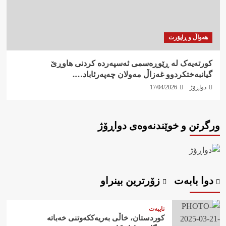
هەواڵ و ڕاپۆرت
کورتەیەک لە ڕێوڕەسمی ئەسپەردە کردنی هاوڕێ
گیانبەختکردوو غەزاڵ مەولان چەپەرئاباد….
دواڕۆژ
17/04/2026
ورگرتن و خوێندنەوەی دواڕۆژ
دوا بابەت
زۆرترین بینراو
تایبەت
کوردستان، خاڵی بەریەککەوتنی خەباتە