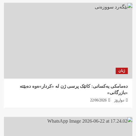
ژنان
دەمامکی یەکسانی: کاتێک پرسی ژن لە «کردار»ەوە دەبێتە
«بازرگانی»
دواڕۆژ
22/06/2026