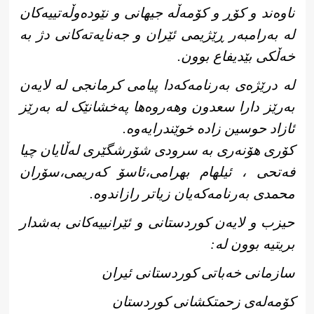
ناوەند و کۆڕ و کۆمەڵە جیهانی و نێودەوڵەتییەکان
لە بەرامبەر ڕێژیمی ئێران و جەنایەتەکانی دژ بە
خەڵکی بێدیفاع بوون.
لە درێژەی بەرنامەکەدا پیامی کرمانجی لە لایەن
بەرێز دارا سعدون وهەروەها پەخشانێک لە بەرێز
ئازاد حوسین زادە خوێندرایەوە.
کۆری هۆنەری بە سرودی شۆرشگێری لەڵایان چیا
فەتحی ، ئیلهام بهرامی،ئاسۆ کەریمی،سۆران
محمدی بەرنامەکەیان زیاتر رازاندوە.
حیزب و لایەن کوردستانی و ئێرانییەکانی بەشدار
بریتیە بوون لە:
سازمانی خەباتی کوردستانی ئیران
کۆمەلەی زحمتکشانی کوردستان